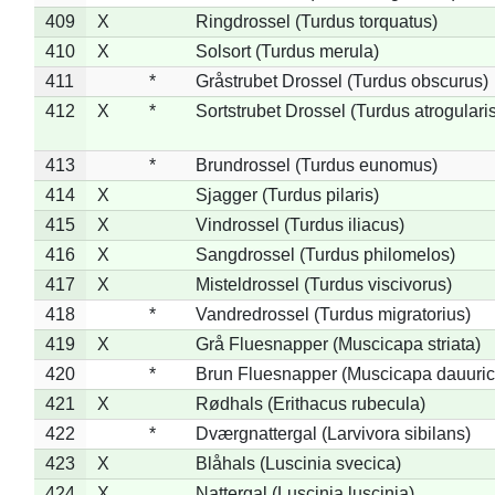
409
X
Ringdrossel (Turdus torquatus)
410
X
Solsort (Turdus merula)
411
*
Gråstrubet Drossel (Turdus obscurus)
412
X
*
Sortstrubet Drossel (Turdus atrogularis
413
*
Brundrossel (Turdus eunomus)
414
X
Sjagger (Turdus pilaris)
415
X
Vindrossel (Turdus iliacus)
416
X
Sangdrossel (Turdus philomelos)
417
X
Misteldrossel (Turdus viscivorus)
418
*
Vandredrossel (Turdus migratorius)
419
X
Grå Fluesnapper (Muscicapa striata)
420
*
Brun Fluesnapper (Muscicapa dauuric
421
X
Rødhals (Erithacus rubecula)
422
*
Dværgnattergal (Larvivora sibilans)
423
X
Blåhals (Luscinia svecica)
424
X
Nattergal (Luscinia luscinia)