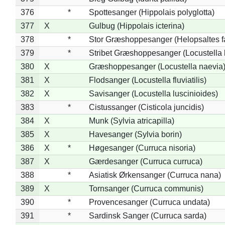
376
*
Spottesanger (Hippolais polyglotta)
377
X
Gulbug (Hippolais icterina)
378
*
Stor Græshoppesanger (Helopsaltes fa
379
*
Stribet Græshoppesanger (Locustella 
380
X
Græshoppesanger (Locustella naevia
381
X
Flodsanger (Locustella fluviatilis)
382
X
Savisanger (Locustella luscinioides)
383
*
Cistussanger (Cisticola juncidis)
384
X
Munk (Sylvia atricapilla)
385
X
Havesanger (Sylvia borin)
386
X
*
Høgesanger (Curruca nisoria)
387
X
Gærdesanger (Curruca curruca)
388
*
Asiatisk Ørkensanger (Curruca nana)
389
X
Tornsanger (Curruca communis)
390
*
Provencesanger (Curruca undata)
391
*
Sardinsk Sanger (Curruca sarda)