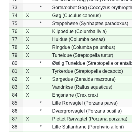
73
*
Sortnæbbet Gøg (Coccyzus erythropt
74
X
Gøg (Cuculus canorus)
75
*
Steppehøne (Syrrhaptes paradoxus)
76
X
Klippedue (Columba livia)
77
X
Huldue (Columba oenas)
78
X
Ringdue (Columba palumbus)
79
X
Turteldue (Streptopelia turtur)
80
*
Østlig Turteldue (Streptopelia orientali
81
X
Tyrkerdue (Streptopelia decaocto)
82
X
*
Sørgedue (Zenaida macroura)
83
X
Vandrikse (Rallus aquaticus)
84
X
Engsnarre (Crex crex)
85
*
Lille Rørvagtel (Porzana parva)
86
*
Dværgrørvagtel (Porzana pusilla)
87
X
Plettet Rørvagtel (Porzana porzana)
88
*
Lille Sultanhøne (Porphyrio alleni)