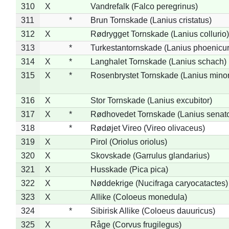
310
X
Vandrefalk (Falco peregrinus)
311
*
Brun Tornskade (Lanius cristatus)
312
X
Rødrygget Tornskade (Lanius collurio)
313
*
Turkestantornskade (Lanius phoenicur
314
X
*
Langhalet Tornskade (Lanius schach)
315
X
*
Rosenbrystet Tornskade (Lanius minor
316
X
Stor Tornskade (Lanius excubitor)
317
X
*
Rødhovedet Tornskade (Lanius senato
318
*
Rødøjet Vireo (Vireo olivaceus)
319
X
Pirol (Oriolus oriolus)
320
X
Skovskade (Garrulus glandarius)
321
X
Husskade (Pica pica)
322
X
Nøddekrige (Nucifraga caryocatactes)
323
X
Allike (Coloeus monedula)
324
*
Sibirisk Allike (Coloeus dauuricus)
325
X
Råge (Corvus frugilegus)