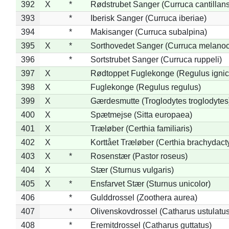
392
X
*
Rødstrubet Sanger (Curruca cantillans
393
*
Iberisk Sanger (Curruca iberiae)
394
*
Makisanger (Curruca subalpina)
395
X
*
Sorthovedet Sanger (Curruca melano
396
*
Sortstrubet Sanger (Curruca ruppeli)
397
X
Rødtoppet Fuglekonge (Regulus ignica
398
X
Fuglekonge (Regulus regulus)
399
X
Gærdesmutte (Troglodytes troglodytes
400
X
Spætmejse (Sitta europaea)
401
X
Træløber (Certhia familiaris)
402
X
Korttået Træløber (Certhia brachydact
403
X
*
Rosenstær (Pastor roseus)
404
X
Stær (Sturnus vulgaris)
405
X
*
Ensfarvet Stær (Sturnus unicolor)
406
*
Gulddrossel (Zoothera aurea)
407
*
Olivenskovdrossel (Catharus ustulatus
408
*
Eremitdrossel (Catharus guttatus)