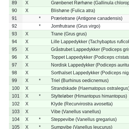
89
X
Grønbenet Rørhøne (Gallinula chloro
90
X
Blishøne (Fulica atra)
91
*
Prærietrane (Antigone canadensis)
92
*
Jomfrutrane (Grus virgo)
93
X
Trane (Grus grus)
94
X
Lille Lappedykker (Tachybaptus ruficol
95
X
Gråstrubet Lappedykker (Podiceps gr
96
X
Toppet Lappedykker (Podiceps cristat
97
X
Nordisk Lappedykker (Podiceps auritu
98
X
Sorthalset Lappedykker (Podiceps nigri
99
X
*
Triel (Burhinus oedicnemus)
100
X
Strandskade (Haematopus ostralegus
101
X
*
Stylteløber (Himantopus himantopus)
102
X
Klyde (Recurvirostra avosetta)
103
X
Vibe (Vanellus vanellus)
104
X
*
Steppevibe (Vanellus gregarius)
105
X
*
Sumpvibe (Vanellus leucurus)