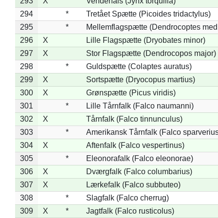
293
X
Vendehals (Jynx torquilla)
294
*
Tretået Spætte (Picoides tridactylus)
295
*
Mellemflagspætte (Dendrocoptes med
296
X
Lille Flagspætte (Dryobates minor)
297
X
Stor Flagspætte (Dendrocopos major)
298
*
Guldspætte (Colaptes auratus)
299
X
Sortspætte (Dryocopus martius)
300
X
Grønspætte (Picus viridis)
301
*
Lille Tårnfalk (Falco naumanni)
302
X
Tårnfalk (Falco tinnunculus)
303
*
Amerikansk Tårnfalk (Falco sparverius
304
X
Aftenfalk (Falco vespertinus)
305
*
Eleonorafalk (Falco eleonorae)
306
X
Dværgfalk (Falco columbarius)
307
X
Lærkefalk (Falco subbuteo)
308
*
Slagfalk (Falco cherrug)
309
X
*
Jagtfalk (Falco rusticolus)