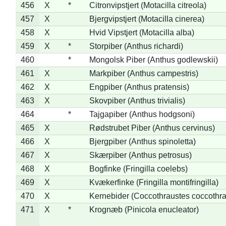
456
X
*
Citronvipstjert (Motacilla citreola)
457
X
Bjergvipstjert (Motacilla cinerea)
458
X
Hvid Vipstjert (Motacilla alba)
459
X
*
Storpiber (Anthus richardi)
460
*
Mongolsk Piber (Anthus godlewskii)
461
X
Markpiber (Anthus campestris)
462
X
Engpiber (Anthus pratensis)
463
X
Skovpiber (Anthus trivialis)
464
*
Tajgapiber (Anthus hodgsoni)
465
X
Rødstrubet Piber (Anthus cervinus)
466
X
Bjergpiber (Anthus spinoletta)
467
X
Skærpiber (Anthus petrosus)
468
X
Bogfinke (Fringilla coelebs)
469
X
Kvækerfinke (Fringilla montifringilla)
470
X
Kernebider (Coccothraustes coccothra
471
X
*
Krognæb (Pinicola enucleator)