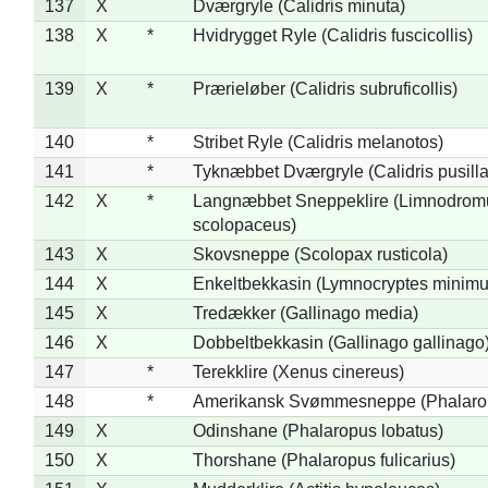
137
X
Dværgryle (Calidris minuta)
138
X
*
Hvidrygget Ryle (Calidris fuscicollis)
139
X
*
Prærieløber (Calidris subruficollis)
140
*
Stribet Ryle (Calidris melanotos)
141
*
Tyknæbbet Dværgryle (Calidris pusilla
142
X
*
Langnæbbet Sneppeklire (Limnodrom
scolopaceus)
143
X
Skovsneppe (Scolopax rusticola)
144
X
Enkeltbekkasin (Lymnocryptes minimu
145
X
Tredækker (Gallinago media)
146
X
Dobbeltbekkasin (Gallinago gallinago
147
*
Terekklire (Xenus cinereus)
148
*
Amerikansk Svømmesneppe (Phalaropu
149
X
Odinshane (Phalaropus lobatus)
150
X
Thorshane (Phalaropus fulicarius)