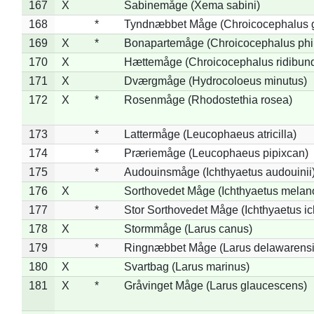
167
X
Sabinemåge (Xema sabini)
168
*
Tyndnæbbet Måge (Chroicocephalus 
169
X
*
Bonapartemåge (Chroicocephalus phil
170
X
Hættemåge (Chroicocephalus ridibun
171
X
Dværgmåge (Hydrocoloeus minutus)
172
X
*
Rosenmåge (Rhodostethia rosea)
173
*
Lattermåge (Leucophaeus atricilla)
174
*
Præriemåge (Leucophaeus pipixcan)
175
*
Audouinsmåge (Ichthyaetus audouinii
176
X
Sorthovedet Måge (Ichthyaetus melan
177
*
Stor Sorthovedet Måge (Ichthyaetus ic
178
X
Stormmåge (Larus canus)
179
*
Ringnæbbet Måge (Larus delawarensi
180
X
Svartbag (Larus marinus)
181
X
*
Gråvinget Måge (Larus glaucescens)