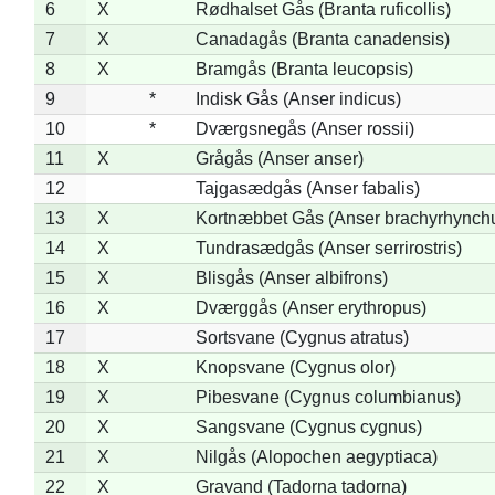
6
X
Rødhalset Gås (Branta ruficollis)
7
X
Canadagås (Branta canadensis)
8
X
Bramgås (Branta leucopsis)
9
*
Indisk Gås (Anser indicus)
10
*
Dværgsnegås (Anser rossii)
11
X
Grågås (Anser anser)
12
Tajgasædgås (Anser fabalis)
13
X
Kortnæbbet Gås (Anser brachyrhynch
14
X
Tundrasædgås (Anser serrirostris)
15
X
Blisgås (Anser albifrons)
16
X
Dværggås (Anser erythropus)
17
Sortsvane (Cygnus atratus)
18
X
Knopsvane (Cygnus olor)
19
X
Pibesvane (Cygnus columbianus)
20
X
Sangsvane (Cygnus cygnus)
21
X
Nilgås (Alopochen aegyptiaca)
22
X
Gravand (Tadorna tadorna)