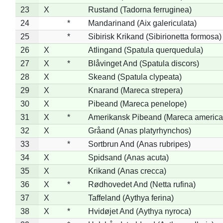
23
X
Rustand (Tadorna ferruginea)
24
*
Mandarinand (Aix galericulata)
25
*
Sibirisk Krikand (Sibirionetta formosa)
26
X
Atlingand (Spatula querquedula)
27
X
*
Blåvinget And (Spatula discors)
28
X
Skeand (Spatula clypeata)
29
X
Knarand (Mareca strepera)
30
X
Pibeand (Mareca penelope)
31
X
*
Amerikansk Pibeand (Mareca america
32
X
Gråand (Anas platyrhynchos)
33
*
Sortbrun And (Anas rubripes)
34
X
Spidsand (Anas acuta)
35
X
Krikand (Anas crecca)
36
X
*
Rødhovedet And (Netta rufina)
37
X
Taffeland (Aythya ferina)
38
X
*
Hvidøjet And (Aythya nyroca)