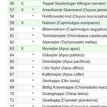
56
X
Toppet Skallesluger (Mergus serrator)
57
X
*
Amerikansk Skarveand (Oxyura jamai
58
*
Hvidhovedet And (Oxyura leucocepha
59
X
Natravn (Caprimulgus europaeus)
60
*
Ørkennatravn (Caprimulgus aegyptius
61
*
Tornhalesejler (Hirundapus caudacutu
62
*
Alpesejler (Tachymarptis melba)
63
X
Mursejler (Apus apus)
64
*
Gråsejler (Apus pallidus)
65
*
Orientsejler (Apus pacificus)
66
*
Lille Sejler (Apus affinis)
67
*
Kaffersejler (Apus caffer)
68
*
Stortrappe (Otis tarda)
69
*
Østlig Kravetrappe (Chlamydotis macq
70
*
Dværgtrappe (Tetrax tetrax)
71
*
Skadegøg (Clamator glandarius)
72
*
Gulnæbbet Gøg (Coccyzus americanu