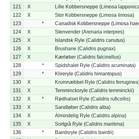
121
X
Lille Kobbersneppe (Limosa lapponic
122
X
Stor Kobbersneppe (Limosa limosa)
123
*
Canadisk Kobbersneppe (Limosa hae
124
X
Stenvender (Arenaria interpres)
125
X
Islandsk Ryle (Calidris canutus)
126
X
Brushane (Calidris pugnax)
127
X
Kærløber (Calidris falcinellus)
128
*
Spidshalet Ryle (Calidris acuminata)
129
*
Klireryle (Calidris himantopus)
130
X
Krumnæbbet Ryle (Calidris ferruginea
131
X
Temmincksryle (Calidris temminckii)
132
X
*
Rødhalset Ryle (Calidris ruficollis)
133
X
Sandløber (Calidris alba)
134
X
Almindelig Ryle (Calidris alpina)
135
X
Sortgrå Ryle (Calidris maritima)
136
*
Bairdsryle (Calidris bairdii)