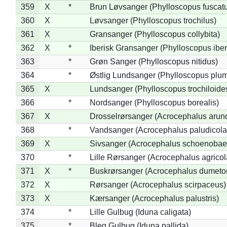
359
X
*
Brun Løvsanger (Phylloscopus fuscat
360
X
Løvsanger (Phylloscopus trochilus)
361
X
Gransanger (Phylloscopus collybita)
362
X
*
Iberisk Gransanger (Phylloscopus iber
363
*
Grøn Sanger (Phylloscopus nitidus)
364
*
Østlig Lundsanger (Phylloscopus plum
365
X
Lundsanger (Phylloscopus trochiloide
366
*
Nordsanger (Phylloscopus borealis)
367
X
Drosselrørsanger (Acrocephalus arun
368
*
Vandsanger (Acrocephalus paludicola
369
X
Sivsanger (Acrocephalus schoenobae
370
*
Lille Rørsanger (Acrocephalus agricol
371
X
*
Buskrørsanger (Acrocephalus dumeto
372
X
Rørsanger (Acrocephalus scirpaceus)
373
X
Kærsanger (Acrocephalus palustris)
374
*
Lille Gulbug (Iduna caligata)
375
*
Bleg Gulbug (Iduna pallida)