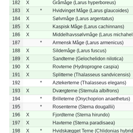
182
X
Gråmåge (Larus hyperboreus)
183
X
*
Hvidvinget Måge (Larus glaucoides)
184
X
Sølvmåge (Larus argentatus)
185
X
Kaspisk Måge (Larus cachinnans)
186
X
Middelhavssølvmåge (Larus michahell
187
*
Armensk Måge (Larus armenicus)
188
X
Sildemåge (Larus fuscus)
189
X
Sandterne (Gelochelidon nilotica)
190
X
Rovterne (Hydroprogne caspia)
191
X
Splitterne (Thalasseus sandvicensis)
192
*
Aztekerterne (Thalasseus elegans)
193
X
Dværgterne (Sternula albifrons)
194
*
Brilleterne (Onychoprion anaethetus)
195
*
Rosenterne (Sterna dougallii)
196
X
Fjordterne (Sterna hirundo)
197
X
Havterne (Sterna paradisaea)
198
X
*
Hvidskægget Terne (Chlidonias hybrid