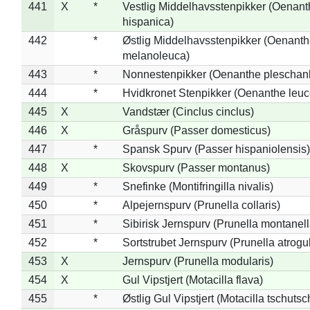
441
X
*
Vestlig Middelhavsstenpikker (Oenant
hispanica)
442
*
Østlig Middelhavsstenpikker (Oenant
melanoleuca)
443
*
Nonnestenpikker (Oenanthe pleschan
444
*
Hvidkronet Stenpikker (Oenanthe leu
445
X
Vandstær (Cinclus cinclus)
446
X
Gråspurv (Passer domesticus)
447
*
Spansk Spurv (Passer hispaniolensis)
448
X
Skovspurv (Passer montanus)
449
*
Snefinke (Montifringilla nivalis)
450
*
Alpejernspurv (Prunella collaris)
451
*
Sibirisk Jernspurv (Prunella montanell
452
*
Sortstrubet Jernspurv (Prunella atrogul
453
X
Jernspurv (Prunella modularis)
454
X
Gul Vipstjert (Motacilla flava)
455
*
Østlig Gul Vipstjert (Motacilla tschuts