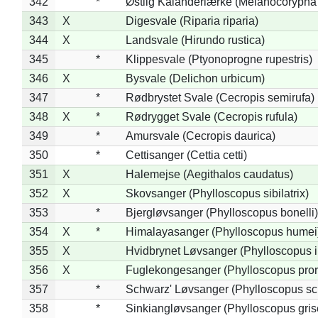
342
*
Østlig Kalanderlærke (Melanocorypha
343
X
Digesvale (Riparia riparia)
344
X
Landsvale (Hirundo rustica)
345
*
Klippesvale (Ptyonoprogne rupestris)
346
X
Bysvale (Delichon urbicum)
347
*
Rødbrystet Svale (Cecropis semirufa)
348
X
*
Rødrygget Svale (Cecropis rufula)
349
*
Amursvale (Cecropis daurica)
350
*
Cettisanger (Cettia cetti)
351
X
Halemejse (Aegithalos caudatus)
352
X
Skovsanger (Phylloscopus sibilatrix)
353
*
Bjergløvsanger (Phylloscopus bonelli)
354
X
*
Himalayasanger (Phylloscopus humei
355
X
Hvidbrynet Løvsanger (Phylloscopus i
356
X
Fuglekongesanger (Phylloscopus pror
357
*
Schwarz' Løvsanger (Phylloscopus sc
358
*
Sinkiangløvsanger (Phylloscopus gris