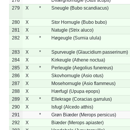
278
*
Dværghornugle (Otus scops)
279
X
*
Sneugle (Bubo scandiacus)
280
X
Stor Hornugle (Bubo bubo)
281
X
Natugle (Strix aluco)
282
X
*
Høgeugle (Surnia ulula)
283
X
*
Spurveugle (Glaucidium passerinum)
284
X
Kirkeugle (Athene noctua)
285
X
*
Perleugle (Aegolius funereus)
286
X
Skovhornugle (Asio otus)
287
X
Mosehornugle (Asio flammeus)
288
X
Hærfugl (Upupa epops)
289
X
*
Ellekrage (Coracias garrulus)
290
X
Isfugl (Alcedo atthis)
291
*
Grøn Biæder (Merops persicus)
292
X
Biæder (Merops apiaster)