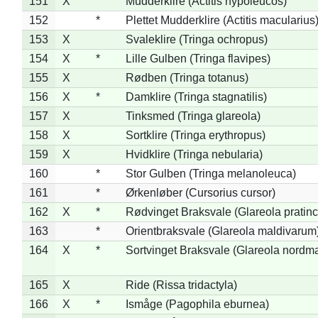
151
X
Mudderklire (Actitis hypoleucos)
152
*
Plettet Mudderklire (Actitis macularius
153
X
Svaleklire (Tringa ochropus)
154
X
*
Lille Gulben (Tringa flavipes)
155
X
Rødben (Tringa totanus)
156
X
*
Damklire (Tringa stagnatilis)
157
X
Tinksmed (Tringa glareola)
158
X
Sortklire (Tringa erythropus)
159
X
Hvidklire (Tringa nebularia)
160
*
Stor Gulben (Tringa melanoleuca)
161
*
Ørkenløber (Cursorius cursor)
162
X
*
Rødvinget Braksvale (Glareola pratinc
163
*
Orientbraksvale (Glareola maldivarum
164
X
*
Sortvinget Braksvale (Glareola nordm
165
X
Ride (Rissa tridactyla)
166
X
*
Ismåge (Pagophila eburnea)