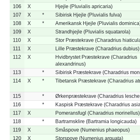
106
X
Hjejle (Pluvialis apricaria)
107
X
*
Sibirisk Hjejle (Pluvialis fulva)
108
X
*
Amerikansk Hjejle (Pluvialis dominica
109
X
Strandhjejle (Pluvialis squatarola)
110
X
Stor Præstekrave (Charadrius hiaticul
111
X
Lille Præstekrave (Charadrius dubius)
112
X
Hvidbrystet Præstekrave (Charadrius
alexandrinus)
113
*
Sibirisk Præstekrave (Charadrius mon
114
X
*
Tibetansk Præstekrave (Charadrius atr
115
*
Ørkenpræstekrave (Charadrius leschen
116
*
Kaspisk Præstekrave (Charadrius asia
117
X
Pomeransfugl (Charadrius morinellus)
118
*
Bartramsklire (Bartramia longicauda)
119
X
Småspove (Numenius phaeopus)
120
X
Storspove (Numenius arquata)