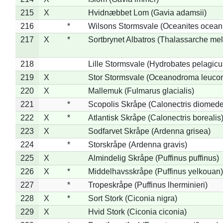
215
X
Hvidnæbbet Lom (Gavia adamsii)
216
*
Wilsons Stormsvale (Oceanites ocean
217
X
*
Sortbrynet Albatros (Thalassarche me
218
Lille Stormsvale (Hydrobates pelagicu
219
X
Stor Stormsvale (Oceanodroma leuco
220
X
Mallemuk (Fulmarus glacialis)
221
*
Scopolis Skråpe (Calonectris diomed
222
X
*
Atlantisk Skråpe (Calonectris borealis
223
X
Sodfarvet Skråpe (Ardenna grisea)
224
*
Storskråpe (Ardenna gravis)
225
X
Almindelig Skråpe (Puffinus puffinus)
226
X
*
Middelhavsskråpe (Puffinus yelkouan)
227
*
Tropeskråpe (Puffinus lherminieri)
228
X
*
Sort Stork (Ciconia nigra)
229
X
Hvid Stork (Ciconia ciconia)