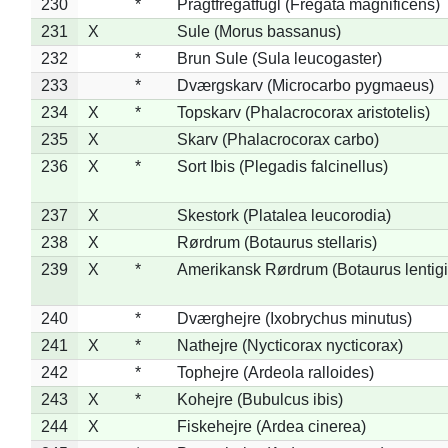
230
*
Pragtfregatfugl (Fregata magnificens)
231
X
Sule (Morus bassanus)
232
*
Brun Sule (Sula leucogaster)
233
*
Dværgskarv (Microcarbo pygmaeus)
234
X
*
Topskarv (Phalacrocorax aristotelis)
235
X
Skarv (Phalacrocorax carbo)
236
X
*
Sort Ibis (Plegadis falcinellus)
237
X
Skestork (Platalea leucorodia)
238
X
Rørdrum (Botaurus stellaris)
239
X
*
Amerikansk Rørdrum (Botaurus lentig
240
*
Dværghejre (Ixobrychus minutus)
241
X
*
Nathejre (Nycticorax nycticorax)
242
*
Tophejre (Ardeola ralloides)
243
X
*
Kohejre (Bubulcus ibis)
244
X
Fiskehejre (Ardea cinerea)