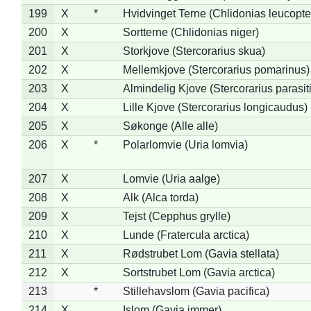
199
X
*
Hvidvinget Terne (Chlidonias leucopte
200
X
Sortterne (Chlidonias niger)
201
X
Storkjove (Stercorarius skua)
202
X
Mellemkjove (Stercorarius pomarinus)
203
X
Almindelig Kjove (Stercorarius parasit
204
X
Lille Kjove (Stercorarius longicaudus)
205
X
Søkonge (Alle alle)
206
X
*
Polarlomvie (Uria lomvia)
207
X
Lomvie (Uria aalge)
208
X
Alk (Alca torda)
209
X
Tejst (Cepphus grylle)
210
X
Lunde (Fratercula arctica)
211
X
Rødstrubet Lom (Gavia stellata)
212
X
Sortstrubet Lom (Gavia arctica)
213
*
Stillehavslom (Gavia pacifica)
214
X
Islom (Gavia immer)