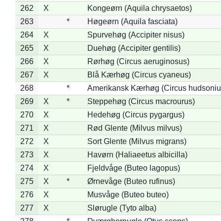
262
X
Kongeørn (Aquila chrysaetos)
263
*
Høgeørn (Aquila fasciata)
264
X
Spurvehøg (Accipiter nisus)
265
X
Duehøg (Accipiter gentilis)
266
X
Rørhøg (Circus aeruginosus)
267
X
Blå Kærhøg (Circus cyaneus)
268
*
Amerikansk Kærhøg (Circus hudsoniu
269
X
*
Steppehøg (Circus macrourus)
270
X
Hedehøg (Circus pygargus)
271
X
Rød Glente (Milvus milvus)
272
X
Sort Glente (Milvus migrans)
273
X
Havørn (Haliaeetus albicilla)
274
X
Fjeldvåge (Buteo lagopus)
275
X
*
Ørnevåge (Buteo rufinus)
276
X
Musvåge (Buteo buteo)
277
X
Slørugle (Tyto alba)