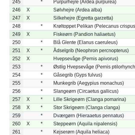
245
*
Purpurhejre (Ardea purpurea)
246
X
Sølvhejre (Ardea alba)
247
X
Silkehejre (Egretta garzetta)
248
*
Krøltoppet Pelikan (Pelecanus crispus
249
X
Fiskeørn (Pandion haliaetus)
250
*
Blå Glente (Elanus caeruleus)
251
X
*
Ådselgrib (Neophron percnopterus)
252
X
Hvepsevåge (Pernis apivorus)
253
*
Østlig Hvepsevåge (Pernis ptilorhync
254
*
Gåsegrib (Gyps fulvus)
255
*
Munkegrib (Aegypius monachus)
256
*
Slangeørn (Circaetus gallicus)
257
X
*
Lille Skrigeørn (Clanga pomarina)
258
X
*
Stor Skrigeørn (Clanga clanga)
259
*
Dværgørn (Hieraaetus pennatus)
260
X
*
Steppeørn (Aquila nipalensis)
261
*
Kejserørn (Aquila heliaca)