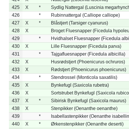
425
X
*
Sydlig Nattergal (Luscinia megarhync
426
*
Rubinnattergal (Calliope calliope)
427
X
*
Blåstjert (Tarsiger cyanurus)
428
X
Broget Fluesnapper (Ficedula hypole
429
*
Hvidhalset Fluesnapper (Ficedula albic
430
X
Lille Fluesnapper (Ficedula parva)
431
*
Tajgafluesnapper (Ficedula albicilla)
432
X
Husrødstjert (Phoenicurus ochruros)
433
X
Rødstjert (Phoenicurus phoenicurus)
434
*
Stendrossel (Monticola saxatilis)
435
X
Bynkefugl (Saxicola rubetra)
436
X
Sortstrubet Bynkefugl (Saxicola rubico
437
X
*
Sibirisk Bynkefugl (Saxicola maurus)
438
X
Stenpikker (Oenanthe oenanthe)
439
*
Isabellastenpikker (Oenanthe isabelli
440
X
*
Ørkenstenpikker (Oenanthe deserti)