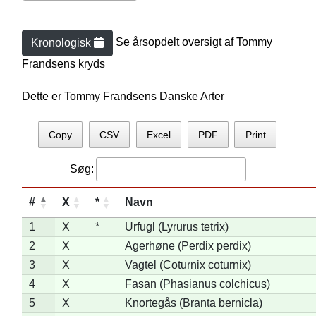
Se årsopdelt oversigt af
Tommy
Kronologisk
Frandsen
s kryds
Dette er Tommy Frandsens Danske Arter
Copy
CSV
Excel
PDF
Print
Søg:
#
X
*
Navn
1
X
*
Urfugl (Lyrurus tetrix)
2
X
Agerhøne (Perdix perdix)
3
X
Vagtel (Coturnix coturnix)
4
X
Fasan (Phasianus colchicus)
5
X
Knortegås (Branta bernicla)