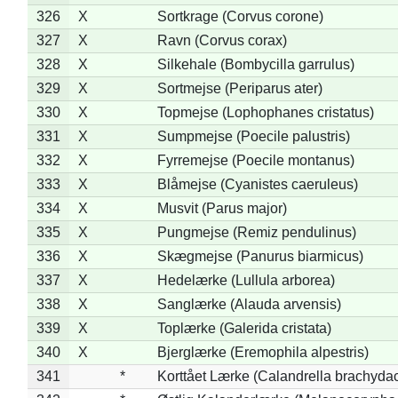
326
X
Sortkrage (Corvus corone)
327
X
Ravn (Corvus corax)
328
X
Silkehale (Bombycilla garrulus)
329
X
Sortmejse (Periparus ater)
330
X
Topmejse (Lophophanes cristatus)
331
X
Sumpmejse (Poecile palustris)
332
X
Fyrremejse (Poecile montanus)
333
X
Blåmejse (Cyanistes caeruleus)
334
X
Musvit (Parus major)
335
X
Pungmejse (Remiz pendulinus)
336
X
Skægmejse (Panurus biarmicus)
337
X
Hedelærke (Lullula arborea)
338
X
Sanglærke (Alauda arvensis)
339
X
Toplærke (Galerida cristata)
340
X
Bjerglærke (Eremophila alpestris)
341
*
Korttået Lærke (Calandrella brachydac