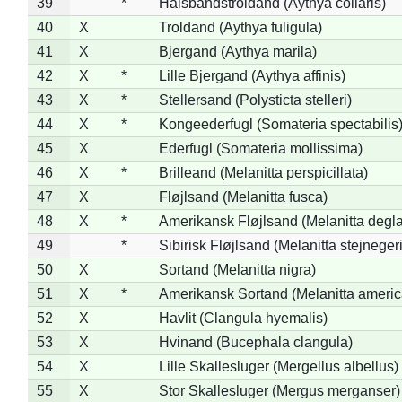
39
*
Halsbåndstroldand (Aythya collaris)
40
X
Troldand (Aythya fuligula)
41
X
Bjergand (Aythya marila)
42
X
*
Lille Bjergand (Aythya affinis)
43
X
*
Stellersand (Polysticta stelleri)
44
X
*
Kongeederfugl (Somateria spectabilis
45
X
Ederfugl (Somateria mollissima)
46
X
*
Brilleand (Melanitta perspicillata)
47
X
Fløjlsand (Melanitta fusca)
48
X
*
Amerikansk Fløjlsand (Melanitta degla
49
*
Sibirisk Fløjlsand (Melanitta stejnegeri
50
X
Sortand (Melanitta nigra)
51
X
*
Amerikansk Sortand (Melanitta ameri
52
X
Havlit (Clangula hyemalis)
53
X
Hvinand (Bucephala clangula)
54
X
Lille Skallesluger (Mergellus albellus)
55
X
Stor Skallesluger (Mergus merganser)