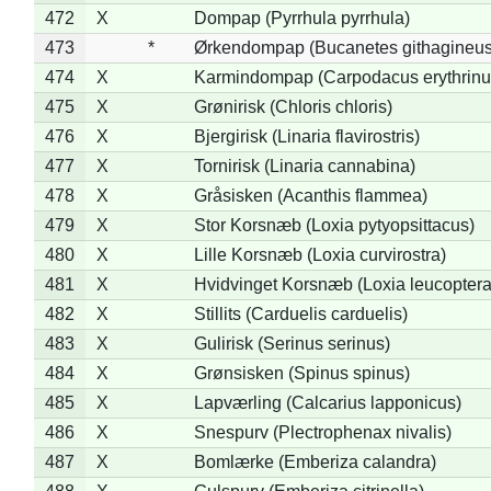
472
X
Dompap (Pyrrhula pyrrhula)
473
*
Ørkendompap (Bucanetes githagineus
474
X
Karmindompap (Carpodacus erythrinu
475
X
Grønirisk (Chloris chloris)
476
X
Bjergirisk (Linaria flavirostris)
477
X
Tornirisk (Linaria cannabina)
478
X
Gråsisken (Acanthis flammea)
479
X
Stor Korsnæb (Loxia pytyopsittacus)
480
X
Lille Korsnæb (Loxia curvirostra)
481
X
Hvidvinget Korsnæb (Loxia leucoptera
482
X
Stillits (Carduelis carduelis)
483
X
Gulirisk (Serinus serinus)
484
X
Grønsisken (Spinus spinus)
485
X
Lapværling (Calcarius lapponicus)
486
X
Snespurv (Plectrophenax nivalis)
487
X
Bomlærke (Emberiza calandra)