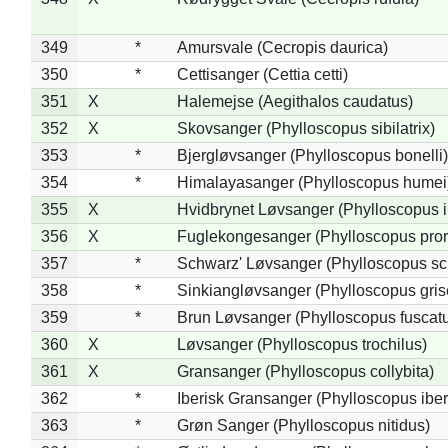
349
*
Amursvale (Cecropis daurica)
350
*
Cettisanger (Cettia cetti)
351
X
Halemejse (Aegithalos caudatus)
352
X
Skovsanger (Phylloscopus sibilatrix)
353
*
Bjergløvsanger (Phylloscopus bonelli)
354
*
Himalayasanger (Phylloscopus humei
355
X
Hvidbrynet Løvsanger (Phylloscopus i
356
X
Fuglekongesanger (Phylloscopus pror
357
*
Schwarz' Løvsanger (Phylloscopus sc
358
*
Sinkiangløvsanger (Phylloscopus gris
359
*
Brun Løvsanger (Phylloscopus fuscat
360
X
Løvsanger (Phylloscopus trochilus)
361
X
Gransanger (Phylloscopus collybita)
362
*
Iberisk Gransanger (Phylloscopus iber
363
*
Grøn Sanger (Phylloscopus nitidus)