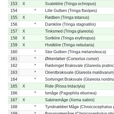
153
X
Svaleklire (Tringa ochropus)
154
*
Lille Gulben (Tringa flavipes)
155
X
Rødben (Tringa totanus)
156
*
Damklire (Tringa stagnatilis)
157
X
Tinksmed (Tringa glareola)
158
X
Sortklire (Tringa erythropus)
159
X
Hvidklire (Tringa nebularia)
160
*
Stor Gulben (Tringa melanoleuca)
161
*
Ørkenløber (Cursorius cursor)
162
*
Rødvinget Braksvale (Glareola pratinc
163
*
Orientbraksvale (Glareola maldivarum
164
*
Sortvinget Braksvale (Glareola nordm
165
X
Ride (Rissa tridactyla)
166
*
Ismåge (Pagophila eburnea)
167
X
Sabinemåge (Xema sabini)
168
*
Tyndnæbbet Måge (Chroicocephalus 
169
*
Bonapartemåge (Chroicocephalus phil