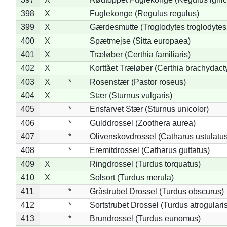
398
X
Fuglekonge (Regulus regulus)
399
X
Gærdesmutte (Troglodytes troglodytes
400
X
Spætmejse (Sitta europaea)
401
X
Træløber (Certhia familiaris)
402
X
Korttået Træløber (Certhia brachydact
403
X
*
Rosenstær (Pastor roseus)
404
X
Stær (Sturnus vulgaris)
405
*
Ensfarvet Stær (Sturnus unicolor)
406
*
Gulddrossel (Zoothera aurea)
407
*
Olivenskovdrossel (Catharus ustulatus
408
*
Eremitdrossel (Catharus guttatus)
409
X
Ringdrossel (Turdus torquatus)
410
X
Solsort (Turdus merula)
411
*
Gråstrubet Drossel (Turdus obscurus)
412
*
Sortstrubet Drossel (Turdus atrogularis
413
*
Brundrossel (Turdus eunomus)