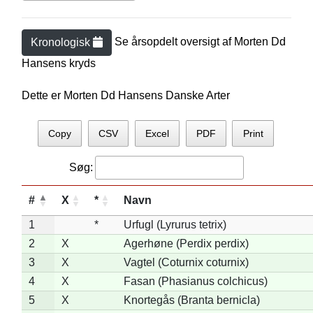
Se årsopdelt oversigt af
Morten Dd
Kronologisk
Hansen
s kryds
Dette er Morten Dd Hansens Danske Arter
Copy
CSV
Excel
PDF
Print
Søg:
#
X
*
Navn
1
*
Urfugl (Lyrurus tetrix)
2
X
Agerhøne (Perdix perdix)
3
X
Vagtel (Coturnix coturnix)
4
X
Fasan (Phasianus colchicus)
5
X
Knortegås (Branta bernicla)