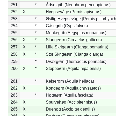
251
*
Ådselgrib (Neophron percnopterus)
252
X
Hvepsevåge (Pernis apivorus)
253
*
Østlig Hvepsevåge (Pernis ptilorhync
254
*
Gåsegrib (Gyps fulvus)
255
*
Munkegrib (Aegypius monachus)
256
X
*
Slangeørn (Circaetus gallicus)
257
X
*
Lille Skrigeørn (Clanga pomarina)
258
X
*
Stor Skrigeørn (Clanga clanga)
259
*
Dværgørn (Hieraaetus pennatus)
260
X
*
Steppeørn (Aquila nipalensis)
261
*
Kejserørn (Aquila heliaca)
262
X
Kongeørn (Aquila chrysaetos)
263
*
Høgeørn (Aquila fasciata)
264
X
Spurvehøg (Accipiter nisus)
265
X
Duehøg (Accipiter gentilis)