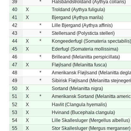
39
*
Halsbåndstroldand (Aythya collaris)
40
X
Troldand (Aythya fuligula)
41
X
Bjergand (Aythya marila)
42
*
Lille Bjergand (Aythya affinis)
43
*
Stellersand (Polysticta stelleri)
44
X
*
Kongeederfugl (Somateria spectabilis
45
X
Ederfugl (Somateria mollissima)
46
*
Brilleand (Melanitta perspicillata)
47
X
Fløjlsand (Melanitta fusca)
48
*
Amerikansk Fløjlsand (Melanitta degla
49
*
Sibirisk Fløjlsand (Melanitta stejnegeri
50
X
Sortand (Melanitta nigra)
51
X
*
Amerikansk Sortand (Melanitta ameri
52
X
Havlit (Clangula hyemalis)
53
X
Hvinand (Bucephala clangula)
54
X
Lille Skallesluger (Mergellus albellus)
55
X
Stor Skallesluger (Mergus merganser)