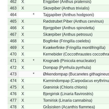
462
X
Engpiber (Anthus pratensis)
463
X
Skovpiber (Anthus trivialis)
464
*
Tajgapiber (Anthus hodgsoni)
465
X
Rødstrubet Piber (Anthus cervinus)
466
X
Bjergpiber (Anthus spinoletta)
467
X
Skærpiber (Anthus petrosus)
468
X
Bogfinke (Fringilla coelebs)
469
X
Kvækerfinke (Fringilla montifringilla)
470
X
Kernebider (Coccothraustes coccothra
471
X
*
Krognæb (Pinicola enucleator)
472
X
Dompap (Pyrrhula pyrrhula)
473
*
Ørkendompap (Bucanetes githagineus
474
X
Karmindompap (Carpodacus erythrinu
475
X
Grønirisk (Chloris chloris)
476
X
Bjergirisk (Linaria flavirostris)
477
X
Tornirisk (Linaria cannabina)
478
X
Gråsisken (Acanthis flammea)