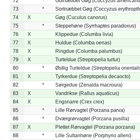
72
*
Gulnæbbet Gøg (Coccyzus americanu
73
*
Sortnæbbet Gøg (Coccyzus erythropt
74
X
Gøg (Cuculus canorus)
75
*
Steppehøne (Syrrhaptes paradoxus)
76
X
Klippedue (Columba livia)
77
X
Huldue (Columba oenas)
78
X
Ringdue (Columba palumbus)
79
X
Turteldue (Streptopelia turtur)
80
*
Østlig Turteldue (Streptopelia orientali
81
X
Tyrkerdue (Streptopelia decaocto)
82
*
Sørgedue (Zenaida macroura)
83
X
Vandrikse (Rallus aquaticus)
84
X
Engsnarre (Crex crex)
85
*
Lille Rørvagtel (Porzana parva)
86
*
Dværgrørvagtel (Porzana pusilla)
87
X
Plettet Rørvagtel (Porzana porzana)
88
*
Lille Sultanhøne (Porphyrio alleni)