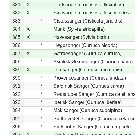
381
X
Flodsanger (Locustella fluviatilis)
382
X
Savisanger (Locustella luscinioides)
383
*
Cistussanger (Cisticola juncidis)
384
X
Munk (Sylvia atricapilla)
385
X
Havesanger (Sylvia borin)
386
*
Høgesanger (Curruca nisoria)
387
X
Gærdesanger (Curruca curruca)
388
*
Asiatisk Ørkensanger (Curruca nana)
389
X
Tornsanger (Curruca communis)
390
*
Provencesanger (Curruca undata)
391
*
Sardinsk Sanger (Curruca sarda)
392
*
Rødstrubet Sanger (Curruca cantillans
393
*
Iberisk Sanger (Curruca iberiae)
394
*
Makisanger (Curruca subalpina)
395
*
Sorthovedet Sanger (Curruca melano
396
*
Sortstrubet Sanger (Curruca ruppeli)
397
X
Rødtoppet Fuglekonge (Regulus ignica