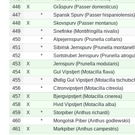
446
X
Gråspurv (Passer domesticus)
447
*
Spansk Spurv (Passer hispaniolensis)
448
X
Skovspurv (Passer montanus)
449
*
Snefinke (Montifringilla nivalis)
450
*
Alpejernspurv (Prunella collaris)
451
*
Sibirisk Jernspurv (Prunella montanell
452
*
Sortstrubet Jernspurv (Prunella atrogul
453
X
Jernspurv (Prunella modularis)
454
X
Gul Vipstjert (Motacilla flava)
455
*
Østlig Gul Vipstjert (Motacilla tschuts
456
*
Citronvipstjert (Motacilla citreola)
457
X
Bjergvipstjert (Motacilla cinerea)
458
X
Hvid Vipstjert (Motacilla alba)
459
X
*
Storpiber (Anthus richardi)
460
*
Mongolsk Piber (Anthus godlewskii)
461
X
Markpiber (Anthus campestris)