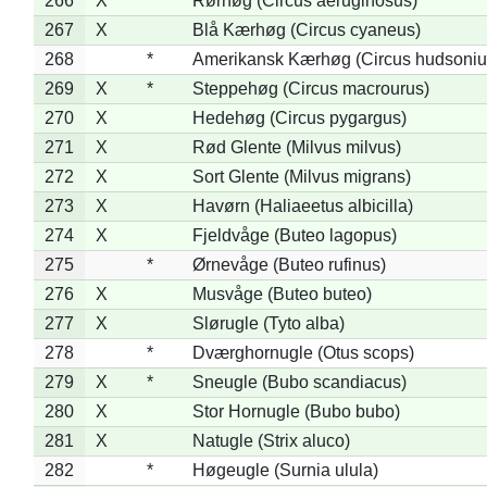
266
X
Rørhøg (Circus aeruginosus)
267
X
Blå Kærhøg (Circus cyaneus)
268
*
Amerikansk Kærhøg (Circus hudsoniu
269
X
*
Steppehøg (Circus macrourus)
270
X
Hedehøg (Circus pygargus)
271
X
Rød Glente (Milvus milvus)
272
X
Sort Glente (Milvus migrans)
273
X
Havørn (Haliaeetus albicilla)
274
X
Fjeldvåge (Buteo lagopus)
275
*
Ørnevåge (Buteo rufinus)
276
X
Musvåge (Buteo buteo)
277
X
Slørugle (Tyto alba)
278
*
Dværghornugle (Otus scops)
279
X
*
Sneugle (Bubo scandiacus)
280
X
Stor Hornugle (Bubo bubo)
281
X
Natugle (Strix aluco)
282
*
Høgeugle (Surnia ulula)