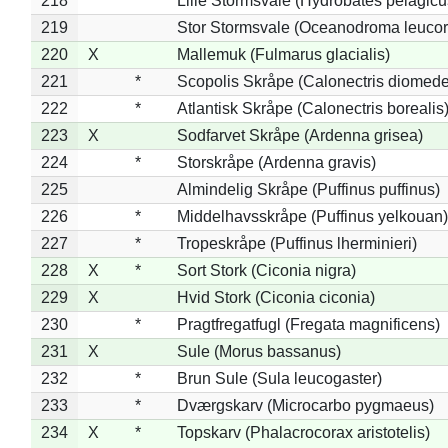
218
Lille Stormsvale (Hydrobates pelagicu
219
Stor Stormsvale (Oceanodroma leuco
220
X
Mallemuk (Fulmarus glacialis)
221
*
Scopolis Skråpe (Calonectris diomed
222
*
Atlantisk Skråpe (Calonectris borealis
223
X
Sodfarvet Skråpe (Ardenna grisea)
224
*
Storskråpe (Ardenna gravis)
225
Almindelig Skråpe (Puffinus puffinus)
226
*
Middelhavsskråpe (Puffinus yelkouan)
227
*
Tropeskråpe (Puffinus lherminieri)
228
X
*
Sort Stork (Ciconia nigra)
229
X
Hvid Stork (Ciconia ciconia)
230
*
Pragtfregatfugl (Fregata magnificens)
231
X
Sule (Morus bassanus)
232
*
Brun Sule (Sula leucogaster)
233
*
Dværgskarv (Microcarbo pygmaeus)
234
X
*
Topskarv (Phalacrocorax aristotelis)