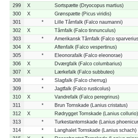
299
X
Sortspætte (Dryocopus martius)
300
X
Grønspætte (Picus viridis)
301
*
Lille Tårnfalk (Falco naumanni)
302
X
Tårnfalk (Falco tinnunculus)
303
*
Amerikansk Tårnfalk (Falco sparverius
304
X
Aftenfalk (Falco vespertinus)
305
*
Eleonorafalk (Falco eleonorae)
306
X
Dværgfalk (Falco columbarius)
307
X
Lærkefalk (Falco subbuteo)
308
*
Slagfalk (Falco cherrug)
309
*
Jagtfalk (Falco rusticolus)
310
X
Vandrefalk (Falco peregrinus)
311
*
Brun Tornskade (Lanius cristatus)
312
X
Rødrygget Tornskade (Lanius collurio)
313
*
Turkestantornskade (Lanius phoenicur
314
*
Langhalet Tornskade (Lanius schach)