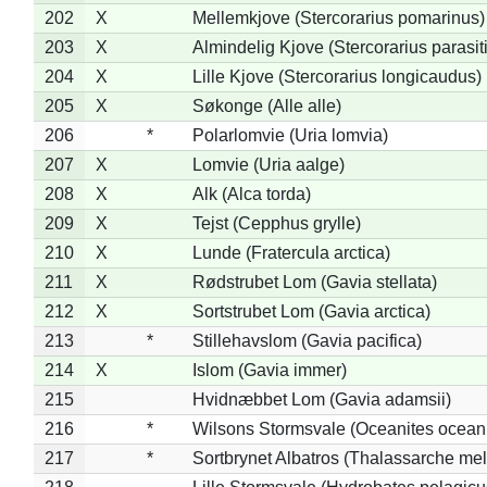
202
X
Mellemkjove (Stercorarius pomarinus)
203
X
Almindelig Kjove (Stercorarius parasit
204
X
Lille Kjove (Stercorarius longicaudus)
205
X
Søkonge (Alle alle)
206
*
Polarlomvie (Uria lomvia)
207
X
Lomvie (Uria aalge)
208
X
Alk (Alca torda)
209
X
Tejst (Cepphus grylle)
210
X
Lunde (Fratercula arctica)
211
X
Rødstrubet Lom (Gavia stellata)
212
X
Sortstrubet Lom (Gavia arctica)
213
*
Stillehavslom (Gavia pacifica)
214
X
Islom (Gavia immer)
215
Hvidnæbbet Lom (Gavia adamsii)
216
*
Wilsons Stormsvale (Oceanites ocean
217
*
Sortbrynet Albatros (Thalassarche me