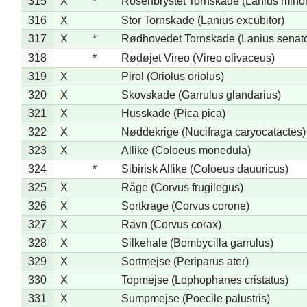
315
X
*
Rosenbrystet Tornskade (Lanius minor
316
X
Stor Tornskade (Lanius excubitor)
317
X
*
Rødhovedet Tornskade (Lanius senato
318
*
Rødøjet Vireo (Vireo olivaceus)
319
X
Pirol (Oriolus oriolus)
320
X
Skovskade (Garrulus glandarius)
321
X
Husskade (Pica pica)
322
X
Nøddekrige (Nucifraga caryocatactes)
323
X
Allike (Coloeus monedula)
324
*
Sibirisk Allike (Coloeus dauuricus)
325
X
Råge (Corvus frugilegus)
326
X
Sortkrage (Corvus corone)
327
X
Ravn (Corvus corax)
328
X
Silkehale (Bombycilla garrulus)
329
X
Sortmejse (Periparus ater)
330
X
Topmejse (Lophophanes cristatus)
331
X
Sumpmejse (Poecile palustris)