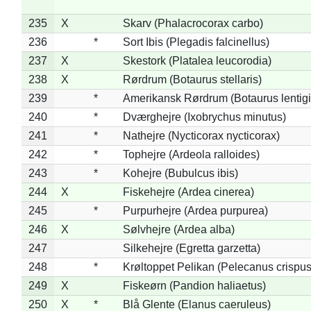
235
X
Skarv (Phalacrocorax carbo)
236
*
Sort Ibis (Plegadis falcinellus)
237
X
Skestork (Platalea leucorodia)
238
X
Rørdrum (Botaurus stellaris)
239
*
Amerikansk Rørdrum (Botaurus lentig
240
*
Dværghejre (Ixobrychus minutus)
241
*
Nathejre (Nycticorax nycticorax)
242
*
Tophejre (Ardeola ralloides)
243
*
Kohejre (Bubulcus ibis)
244
X
Fiskehejre (Ardea cinerea)
245
*
Purpurhejre (Ardea purpurea)
246
X
Sølvhejre (Ardea alba)
247
Silkehejre (Egretta garzetta)
248
*
Krøltoppet Pelikan (Pelecanus crispus
249
X
Fiskeørn (Pandion haliaetus)
250
X
*
Blå Glente (Elanus caeruleus)