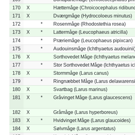
170
X
Hættemåge (Chroicocephalus ridibun
171
X
Dværgmåge (Hydrocoloeus minutus)
172
*
Rosenmåge (Rhodostethia rosea)
173
X
*
Lattermåge (Leucophaeus atricilla)
174
*
Præriemåge (Leucophaeus pipixcan)
175
*
Audouinsmåge (Ichthyaetus audouinii
176
X
Sorthovedet Måge (Ichthyaetus melan
177
*
Stor Sorthovedet Måge (Ichthyaetus ic
178
X
Stormmåge (Larus canus)
179
*
Ringnæbbet Måge (Larus delawarensi
180
X
Svartbag (Larus marinus)
181
X
*
Gråvinget Måge (Larus glaucescens)
182
X
Gråmåge (Larus hyperboreus)
183
X
*
Hvidvinget Måge (Larus glaucoides)
184
X
Sølvmåge (Larus argentatus)