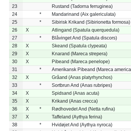
23
Rustand (Tadorna ferruginea)
24
*
Mandarinand (Aix galericulata)
25
*
Sibirisk Krikand (Sibirionetta formosa)
26
X
Atlingand (Spatula querquedula)
27
*
Blåvinget And (Spatula discors)
28
X
Skeand (Spatula clypeata)
29
X
Knarand (Mareca strepera)
30
X
Pibeand (Mareca penelope)
31
*
Amerikansk Pibeand (Mareca america
32
X
Gråand (Anas platyrhynchos)
33
*
Sortbrun And (Anas rubripes)
34
X
Spidsand (Anas acuta)
35
X
Krikand (Anas crecca)
36
X
*
Rødhovedet And (Netta rufina)
37
X
Taffeland (Aythya ferina)
38
*
Hvidøjet And (Aythya nyroca)