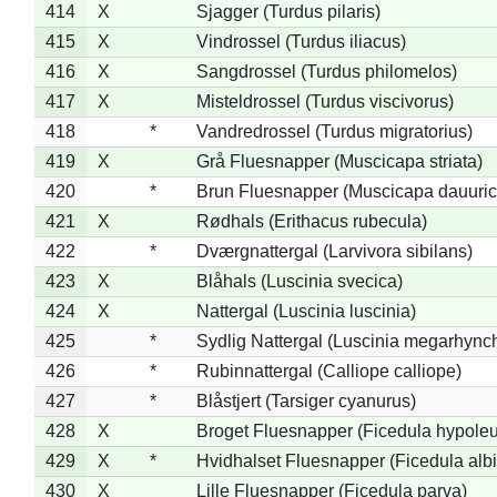
414
X
Sjagger (Turdus pilaris)
415
X
Vindrossel (Turdus iliacus)
416
X
Sangdrossel (Turdus philomelos)
417
X
Misteldrossel (Turdus viscivorus)
418
*
Vandredrossel (Turdus migratorius)
419
X
Grå Fluesnapper (Muscicapa striata)
420
*
Brun Fluesnapper (Muscicapa dauuric
421
X
Rødhals (Erithacus rubecula)
422
*
Dværgnattergal (Larvivora sibilans)
423
X
Blåhals (Luscinia svecica)
424
X
Nattergal (Luscinia luscinia)
425
*
Sydlig Nattergal (Luscinia megarhync
426
*
Rubinnattergal (Calliope calliope)
427
*
Blåstjert (Tarsiger cyanurus)
428
X
Broget Fluesnapper (Ficedula hypole
429
X
*
Hvidhalset Fluesnapper (Ficedula albic
430
X
Lille Fluesnapper (Ficedula parva)