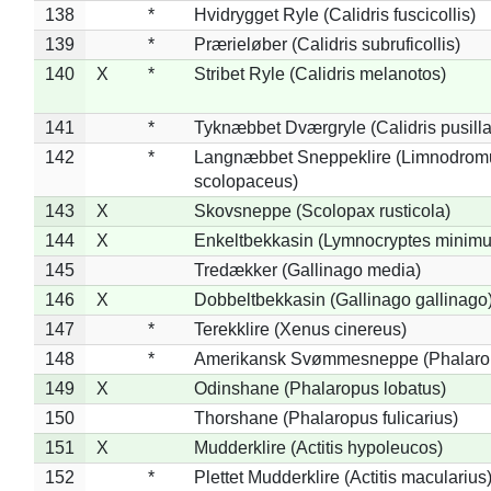
138
*
Hvidrygget Ryle (Calidris fuscicollis)
139
*
Prærieløber (Calidris subruficollis)
140
X
*
Stribet Ryle (Calidris melanotos)
141
*
Tyknæbbet Dværgryle (Calidris pusilla
142
*
Langnæbbet Sneppeklire (Limnodrom
scolopaceus)
143
X
Skovsneppe (Scolopax rusticola)
144
X
Enkeltbekkasin (Lymnocryptes minimu
145
Tredækker (Gallinago media)
146
X
Dobbeltbekkasin (Gallinago gallinago
147
*
Terekklire (Xenus cinereus)
148
*
Amerikansk Svømmesneppe (Phalaropu
149
X
Odinshane (Phalaropus lobatus)
150
Thorshane (Phalaropus fulicarius)
151
X
Mudderklire (Actitis hypoleucos)
152
*
Plettet Mudderklire (Actitis macularius