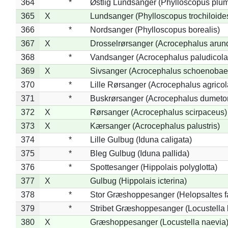
364
*
Østlig Lundsanger (Phylloscopus plum
365
X
Lundsanger (Phylloscopus trochiloide
366
*
Nordsanger (Phylloscopus borealis)
367
X
Drosselrørsanger (Acrocephalus arun
368
*
Vandsanger (Acrocephalus paludicola
369
X
Sivsanger (Acrocephalus schoenobae
370
*
Lille Rørsanger (Acrocephalus agricol
371
*
Buskrørsanger (Acrocephalus dumeto
372
X
Rørsanger (Acrocephalus scirpaceus)
373
X
Kærsanger (Acrocephalus palustris)
374
*
Lille Gulbug (Iduna caligata)
375
*
Bleg Gulbug (Iduna pallida)
376
*
Spottesanger (Hippolais polyglotta)
377
X
Gulbug (Hippolais icterina)
378
*
Stor Græshoppesanger (Helopsaltes fa
379
*
Stribet Græshoppesanger (Locustella 
380
X
Græshoppesanger (Locustella naevia