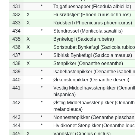
431
*
Tajgafluesnapper (Ficedula albicilla)
432
X
Husrødstjert (Phoenicurus ochruros)
433
X
Rødstjert (Phoenicurus phoenicurus)
434
*
Stendrossel (Monticola saxatilis)
435
X
Bynkefugl (Saxicola rubetra)
436
X
Sortstrubet Bynkefugl (Saxicola rubico
437
*
Sibirisk Bynkefugl (Saxicola maurus)
438
X
Stenpikker (Oenanthe oenanthe)
439
*
Isabellastenpikker (Oenanthe isabelli
440
*
Ørkenstenpikker (Oenanthe deserti)
441
*
Vestlig Middelhavsstenpikker (Oenant
hispanica)
442
*
Østlig Middelhavsstenpikker (Oenant
melanoleuca)
443
*
Nonnestenpikker (Oenanthe pleschan
444
*
Hvidkronet Stenpikker (Oenanthe leu
445
X
Vandstær (Cinclus cinclus)