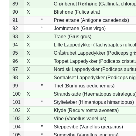
89
X
Grønbenet Rørhøne (Gallinula chloro
90
X
Blishøne (Fulica atra)
91
*
Prærietrane (Antigone canadensis)
92
*
Jomfrutrane (Grus virgo)
93
X
Trane (Grus grus)
94
X
Lille Lappedykker (Tachybaptus ruficol
95
X
Gråstrubet Lappedykker (Podiceps gr
96
X
Toppet Lappedykker (Podiceps cristat
97
X
Nordisk Lappedykker (Podiceps auritu
98
X
Sorthalset Lappedykker (Podiceps nigri
99
*
Triel (Burhinus oedicnemus)
100
X
Strandskade (Haematopus ostralegus
101
*
Stylteløber (Himantopus himantopus)
102
X
Klyde (Recurvirostra avosetta)
103
X
Vibe (Vanellus vanellus)
104
*
Steppevibe (Vanellus gregarius)
105
*
Sumpvibe (Vanellus leucurus)