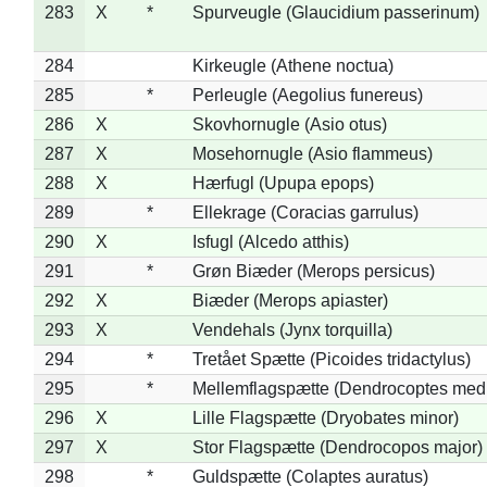
283
X
*
Spurveugle (Glaucidium passerinum)
284
Kirkeugle (Athene noctua)
285
*
Perleugle (Aegolius funereus)
286
X
Skovhornugle (Asio otus)
287
X
Mosehornugle (Asio flammeus)
288
X
Hærfugl (Upupa epops)
289
*
Ellekrage (Coracias garrulus)
290
X
Isfugl (Alcedo atthis)
291
*
Grøn Biæder (Merops persicus)
292
X
Biæder (Merops apiaster)
293
X
Vendehals (Jynx torquilla)
294
*
Tretået Spætte (Picoides tridactylus)
295
*
Mellemflagspætte (Dendrocoptes med
296
X
Lille Flagspætte (Dryobates minor)
297
X
Stor Flagspætte (Dendrocopos major)
298
*
Guldspætte (Colaptes auratus)