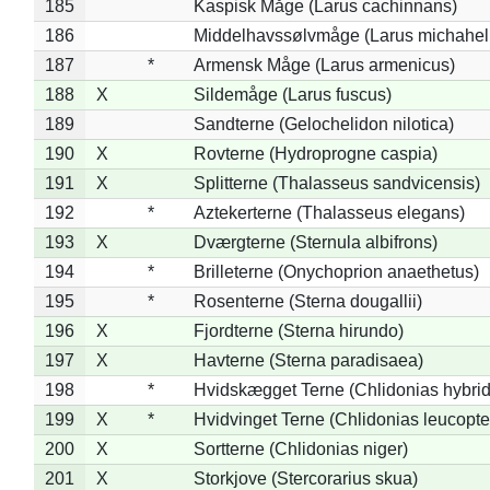
185
Kaspisk Måge (Larus cachinnans)
186
Middelhavssølvmåge (Larus michahell
187
*
Armensk Måge (Larus armenicus)
188
X
Sildemåge (Larus fuscus)
189
Sandterne (Gelochelidon nilotica)
190
X
Rovterne (Hydroprogne caspia)
191
X
Splitterne (Thalasseus sandvicensis)
192
*
Aztekerterne (Thalasseus elegans)
193
X
Dværgterne (Sternula albifrons)
194
*
Brilleterne (Onychoprion anaethetus)
195
*
Rosenterne (Sterna dougallii)
196
X
Fjordterne (Sterna hirundo)
197
X
Havterne (Sterna paradisaea)
198
*
Hvidskægget Terne (Chlidonias hybrid
199
X
*
Hvidvinget Terne (Chlidonias leucopte
200
X
Sortterne (Chlidonias niger)
201
X
Storkjove (Stercorarius skua)