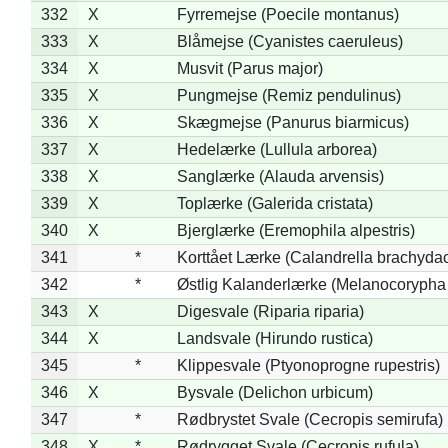
332
X
Fyrremejse (Poecile montanus)
333
X
Blåmejse (Cyanistes caeruleus)
334
X
Musvit (Parus major)
335
X
Pungmejse (Remiz pendulinus)
336
X
Skægmejse (Panurus biarmicus)
337
X
Hedelærke (Lullula arborea)
338
X
Sanglærke (Alauda arvensis)
339
X
Toplærke (Galerida cristata)
340
X
Bjerglærke (Eremophila alpestris)
341
*
Korttået Lærke (Calandrella brachydac
342
*
Østlig Kalanderlærke (Melanocorypha
343
X
Digesvale (Riparia riparia)
344
X
Landsvale (Hirundo rustica)
345
*
Klippesvale (Ptyonoprogne rupestris)
346
X
Bysvale (Delichon urbicum)
347
*
Rødbrystet Svale (Cecropis semirufa)
348
X
*
Rødrygget Svale (Cecropis rufula)