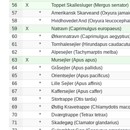
56
X
Toppet Skallesluger (Mergus serrator)
57
*
Amerikansk Skarveand (Oxyura jamai
58
*
Hvidhovedet And (Oxyura leucocepha
59
X
Natravn (Caprimulgus europaeus)
60
*
Ørkennatravn (Caprimulgus aegyptius
61
*
Tornhalesejler (Hirundapus caudacutu
62
*
Alpesejler (Tachymarptis melba)
63
X
Mursejler (Apus apus)
64
*
Gråsejler (Apus pallidus)
65
*
Orientsejler (Apus pacificus)
66
*
Lille Sejler (Apus affinis)
67
*
Kaffersejler (Apus caffer)
68
*
Stortrappe (Otis tarda)
69
*
Østlig Kravetrappe (Chlamydotis macq
70
*
Dværgtrappe (Tetrax tetrax)
71
*
Skadegøg (Clamator glandarius)