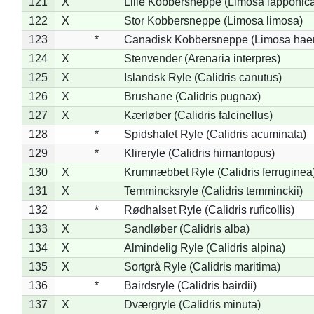
121
X
Lille Kobbersneppe (Limosa lapponic
122
X
Stor Kobbersneppe (Limosa limosa)
123
*
Canadisk Kobbersneppe (Limosa hae
124
X
Stenvender (Arenaria interpres)
125
X
Islandsk Ryle (Calidris canutus)
126
X
Brushane (Calidris pugnax)
127
X
Kærløber (Calidris falcinellus)
128
*
Spidshalet Ryle (Calidris acuminata)
129
*
Klireryle (Calidris himantopus)
130
X
Krumnæbbet Ryle (Calidris ferruginea
131
X
Temmincksryle (Calidris temminckii)
132
*
Rødhalset Ryle (Calidris ruficollis)
133
X
Sandløber (Calidris alba)
134
X
Almindelig Ryle (Calidris alpina)
135
X
Sortgrå Ryle (Calidris maritima)
136
*
Bairdsryle (Calidris bairdii)
137
X
Dværgryle (Calidris minuta)