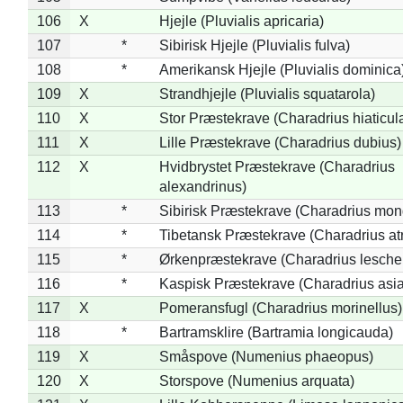
106
X
Hjejle (Pluvialis apricaria)
107
*
Sibirisk Hjejle (Pluvialis fulva)
108
*
Amerikansk Hjejle (Pluvialis dominica
109
X
Strandhjejle (Pluvialis squatarola)
110
X
Stor Præstekrave (Charadrius hiaticul
111
X
Lille Præstekrave (Charadrius dubius)
112
X
Hvidbrystet Præstekrave (Charadrius
alexandrinus)
113
*
Sibirisk Præstekrave (Charadrius mon
114
*
Tibetansk Præstekrave (Charadrius atr
115
*
Ørkenpræstekrave (Charadrius leschen
116
*
Kaspisk Præstekrave (Charadrius asia
117
X
Pomeransfugl (Charadrius morinellus)
118
*
Bartramsklire (Bartramia longicauda)
119
X
Småspove (Numenius phaeopus)
120
X
Storspove (Numenius arquata)