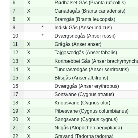
6
X
Rødhalset Gås (Branta ruficollis)
7
X
Canadagås (Branta canadensis)
8
X
Bramgås (Branta leucopsis)
9
*
Indisk Gås (Anser indicus)
10
*
Dværgsnegås (Anser rossii)
11
X
Grågås (Anser anser)
12
X
Tajgasædgås (Anser fabalis)
13
X
Kortnæbbet Gås (Anser brachyrhynch
14
X
Tundrasædgås (Anser serrirostris)
15
X
Blisgås (Anser albifrons)
16
Dværggås (Anser erythropus)
17
Sortsvane (Cygnus atratus)
18
X
Knopsvane (Cygnus olor)
19
X
Pibesvane (Cygnus columbianus)
20
X
Sangsvane (Cygnus cygnus)
21
X
Nilgås (Alopochen aegyptiaca)
22
X
Gravand (Tadorna tadorna)