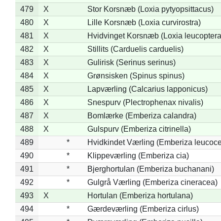
479
X
Stor Korsnæb (Loxia pytyopsittacus)
480
X
Lille Korsnæb (Loxia curvirostra)
481
X
Hvidvinget Korsnæb (Loxia leucoptera
482
X
Stillits (Carduelis carduelis)
483
X
Gulirisk (Serinus serinus)
484
X
Grønsisken (Spinus spinus)
485
X
Lapværling (Calcarius lapponicus)
486
X
Snespurv (Plectrophenax nivalis)
487
X
Bomlærke (Emberiza calandra)
488
X
Gulspurv (Emberiza citrinella)
489
*
Hvidkindet Værling (Emberiza leucoc
490
*
Klippeværling (Emberiza cia)
491
*
Bjerghortulan (Emberiza buchanani)
492
*
Gulgrå Værling (Emberiza cineracea)
493
X
Hortulan (Emberiza hortulana)
494
*
Gærdeværling (Emberiza cirlus)