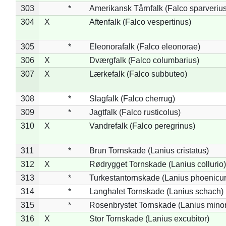
303
*
Amerikansk Tårnfalk (Falco sparverius
304
X
Aftenfalk (Falco vespertinus)
305
*
Eleonorafalk (Falco eleonorae)
306
X
Dværgfalk (Falco columbarius)
307
X
Lærkefalk (Falco subbuteo)
308
*
Slagfalk (Falco cherrug)
309
*
Jagtfalk (Falco rusticolus)
310
X
Vandrefalk (Falco peregrinus)
311
*
Brun Tornskade (Lanius cristatus)
312
X
Rødrygget Tornskade (Lanius collurio)
313
*
Turkestantornskade (Lanius phoenicur
314
*
Langhalet Tornskade (Lanius schach)
315
*
Rosenbrystet Tornskade (Lanius minor
316
X
Stor Tornskade (Lanius excubitor)