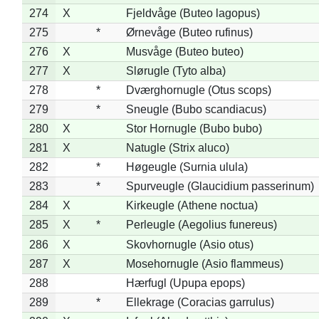
274
X
Fjeldvåge (Buteo lagopus)
275
*
Ørnevåge (Buteo rufinus)
276
X
Musvåge (Buteo buteo)
277
X
Slørugle (Tyto alba)
278
*
Dværghornugle (Otus scops)
279
*
Sneugle (Bubo scandiacus)
280
X
Stor Hornugle (Bubo bubo)
281
X
Natugle (Strix aluco)
282
*
Høgeugle (Surnia ulula)
283
*
Spurveugle (Glaucidium passerinum)
284
X
Kirkeugle (Athene noctua)
285
X
*
Perleugle (Aegolius funereus)
286
X
Skovhornugle (Asio otus)
287
X
Mosehornugle (Asio flammeus)
288
Hærfugl (Upupa epops)
289
*
Ellekrage (Coracias garrulus)