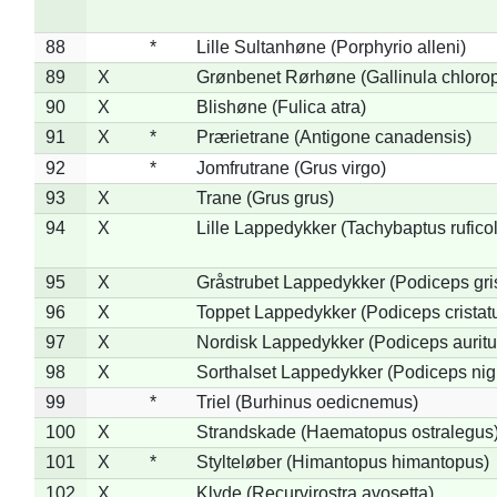
88
*
Lille Sultanhøne (Porphyrio alleni)
89
X
Grønbenet Rørhøne (Gallinula chloro
90
X
Blishøne (Fulica atra)
91
X
*
Prærietrane (Antigone canadensis)
92
*
Jomfrutrane (Grus virgo)
93
X
Trane (Grus grus)
94
X
Lille Lappedykker (Tachybaptus ruficol
95
X
Gråstrubet Lappedykker (Podiceps gr
96
X
Toppet Lappedykker (Podiceps cristat
97
X
Nordisk Lappedykker (Podiceps auritu
98
X
Sorthalset Lappedykker (Podiceps nigri
99
*
Triel (Burhinus oedicnemus)
100
X
Strandskade (Haematopus ostralegus
101
X
*
Stylteløber (Himantopus himantopus)
102
X
Klyde (Recurvirostra avosetta)