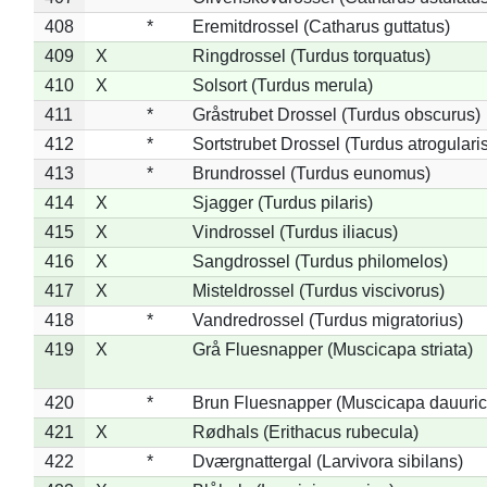
408
*
Eremitdrossel (Catharus guttatus)
409
X
Ringdrossel (Turdus torquatus)
410
X
Solsort (Turdus merula)
411
*
Gråstrubet Drossel (Turdus obscurus)
412
*
Sortstrubet Drossel (Turdus atrogularis
413
*
Brundrossel (Turdus eunomus)
414
X
Sjagger (Turdus pilaris)
415
X
Vindrossel (Turdus iliacus)
416
X
Sangdrossel (Turdus philomelos)
417
X
Misteldrossel (Turdus viscivorus)
418
*
Vandredrossel (Turdus migratorius)
419
X
Grå Fluesnapper (Muscicapa striata)
420
*
Brun Fluesnapper (Muscicapa dauuric
421
X
Rødhals (Erithacus rubecula)
422
*
Dværgnattergal (Larvivora sibilans)