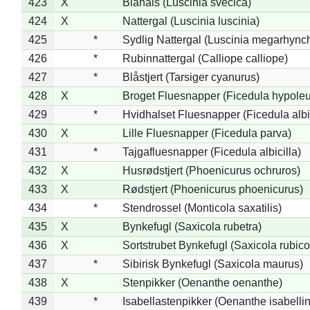
423
X
Blåhals (Luscinia svecica)
424
X
Nattergal (Luscinia luscinia)
425
*
Sydlig Nattergal (Luscinia megarhync
426
*
Rubinnattergal (Calliope calliope)
427
*
Blåstjert (Tarsiger cyanurus)
428
X
Broget Fluesnapper (Ficedula hypole
429
*
Hvidhalset Fluesnapper (Ficedula albic
430
X
Lille Fluesnapper (Ficedula parva)
431
*
Tajgafluesnapper (Ficedula albicilla)
432
X
Husrødstjert (Phoenicurus ochruros)
433
X
Rødstjert (Phoenicurus phoenicurus)
434
*
Stendrossel (Monticola saxatilis)
435
X
Bynkefugl (Saxicola rubetra)
436
X
Sortstrubet Bynkefugl (Saxicola rubico
437
*
Sibirisk Bynkefugl (Saxicola maurus)
438
X
Stenpikker (Oenanthe oenanthe)
439
*
Isabellastenpikker (Oenanthe isabelli