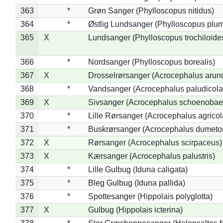
363
*
Grøn Sanger (Phylloscopus nitidus)
364
*
Østlig Lundsanger (Phylloscopus plum
365
X
Lundsanger (Phylloscopus trochiloide
366
*
Nordsanger (Phylloscopus borealis)
367
X
Drosselrørsanger (Acrocephalus arun
368
*
Vandsanger (Acrocephalus paludicola
369
X
Sivsanger (Acrocephalus schoenobae
370
*
Lille Rørsanger (Acrocephalus agricol
371
*
Buskrørsanger (Acrocephalus dumeto
372
X
Rørsanger (Acrocephalus scirpaceus)
373
X
Kærsanger (Acrocephalus palustris)
374
*
Lille Gulbug (Iduna caligata)
375
*
Bleg Gulbug (Iduna pallida)
376
*
Spottesanger (Hippolais polyglotta)
377
X
Gulbug (Hippolais icterina)