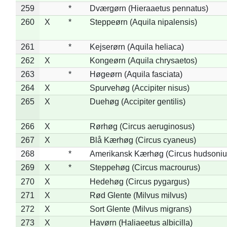
259
*
Dværgørn (Hieraaetus pennatus)
260
X
*
Steppeørn (Aquila nipalensis)
261
*
Kejserørn (Aquila heliaca)
262
X
Kongeørn (Aquila chrysaetos)
263
*
Høgeørn (Aquila fasciata)
264
X
Spurvehøg (Accipiter nisus)
265
X
Duehøg (Accipiter gentilis)
266
X
Rørhøg (Circus aeruginosus)
267
X
Blå Kærhøg (Circus cyaneus)
268
*
Amerikansk Kærhøg (Circus hudsoniu
269
X
*
Steppehøg (Circus macrourus)
270
X
Hedehøg (Circus pygargus)
271
X
Rød Glente (Milvus milvus)
272
X
Sort Glente (Milvus migrans)
273
X
Havørn (Haliaeetus albicilla)