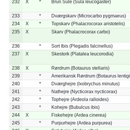
232
X
*
Brun Sule (Sula leucogaster)
233
*
Dværgskarv (Microcarbo pygmaeus)
234
X
*
Topskarv (Phalacrocorax aristotelis)
235
X
Skarv (Phalacrocorax carbo)
236
*
Sort Ibis (Plegadis falcinellus)
237
X
Skestork (Platalea leucorodia)
238
X
Rørdrum (Botaurus stellaris)
239
*
Amerikansk Rørdrum (Botaurus lentig
240
*
Dværghejre (Ixobrychus minutus)
241
*
Nathejre (Nycticorax nycticorax)
242
*
Tophejre (Ardeola ralloides)
243
*
Kohejre (Bubulcus ibis)
244
X
Fiskehejre (Ardea cinerea)
245
*
Purpurhejre (Ardea purpurea)