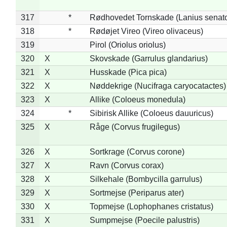
317
*
Rødhovedet Tornskade (Lanius senato
318
*
Rødøjet Vireo (Vireo olivaceus)
319
Pirol (Oriolus oriolus)
320
X
Skovskade (Garrulus glandarius)
321
X
Husskade (Pica pica)
322
X
Nøddekrige (Nucifraga caryocatactes)
323
X
Allike (Coloeus monedula)
324
*
Sibirisk Allike (Coloeus dauuricus)
325
X
Råge (Corvus frugilegus)
326
X
Sortkrage (Corvus corone)
327
X
Ravn (Corvus corax)
328
X
Silkehale (Bombycilla garrulus)
329
X
Sortmejse (Periparus ater)
330
X
Topmejse (Lophophanes cristatus)
331
X
Sumpmejse (Poecile palustris)