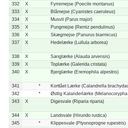
332
X
Fyrremejse (Poecile montanus)
333
X
Blåmejse (Cyanistes caeruleus)
334
X
Musvit (Parus major)
335
X
Pungmejse (Remiz pendulinus)
336
X
Skægmejse (Panurus biarmicus)
337
X
Hedelærke (Lullula arborea)
338
X
Sanglærke (Alauda arvensis)
339
X
Toplærke (Galerida cristata)
340
X
Bjerglærke (Eremophila alpestris)
341
*
Korttået Lærke (Calandrella brachydac
342
*
Østlig Kalanderlærke (Melanocorypha
343
X
Digesvale (Riparia riparia)
344
X
Landsvale (Hirundo rustica)
345
*
Klippesvale (Ptyonoprogne rupestris)