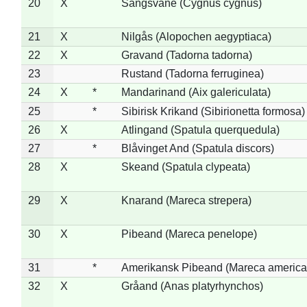
20
X
Sangsvane (Cygnus cygnus)
21
X
Nilgås (Alopochen aegyptiaca)
22
X
Gravand (Tadorna tadorna)
23
Rustand (Tadorna ferruginea)
24
X
*
Mandarinand (Aix galericulata)
25
*
Sibirisk Krikand (Sibirionetta formosa)
26
X
Atlingand (Spatula querquedula)
27
*
Blåvinget And (Spatula discors)
28
X
Skeand (Spatula clypeata)
29
X
Knarand (Mareca strepera)
30
X
Pibeand (Mareca penelope)
31
*
Amerikansk Pibeand (Mareca america
32
X
Gråand (Anas platyrhynchos)