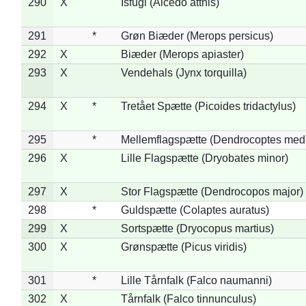
290
X
Isfugl (Alcedo atthis)
291
*
Grøn Biæder (Merops persicus)
292
X
Biæder (Merops apiaster)
293
X
Vendehals (Jynx torquilla)
294
X
*
Tretået Spætte (Picoides tridactylus)
295
*
Mellemflagspætte (Dendrocoptes med
296
X
Lille Flagspætte (Dryobates minor)
297
X
Stor Flagspætte (Dendrocopos major)
298
*
Guldspætte (Colaptes auratus)
299
X
Sortspætte (Dryocopus martius)
300
X
Grønspætte (Picus viridis)
301
*
Lille Tårnfalk (Falco naumanni)
302
X
Tårnfalk (Falco tinnunculus)