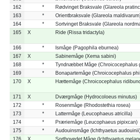
162
*
Rødvinget Braksvale (Glareola pratinc
163
*
Orientbraksvale (Glareola maldivarum
164
*
Sortvinget Braksvale (Glareola nordm
165
X
Ride (Rissa tridactyla)
166
*
Ismåge (Pagophila eburnea)
167
X
Sabinemåge (Xema sabini)
168
*
Tyndnæbbet Måge (Chroicocephalus 
169
*
Bonapartemåge (Chroicocephalus phil
170
X
Hættemåge (Chroicocephalus ridibun
171
X
Dværgmåge (Hydrocoloeus minutus)
172
*
Rosenmåge (Rhodostethia rosea)
173
*
Lattermåge (Leucophaeus atricilla)
174
*
Præriemåge (Leucophaeus pipixcan)
175
*
Audouinsmåge (Ichthyaetus audouinii
176
X
Sorthovedet Måge (Ichthyaetus melan