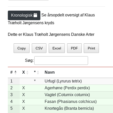
Se årsopdelt oversigt af
Klaus
Kronologisk
Træholt Jørgensen
s kryds
Dette er Klaus Træholt Jørgensens Danske Arter
Copy
CSV
Excel
PDF
Print
Søg:
#
X
*
Navn
1
*
Urfugl (Lyrurus tetrix)
2
X
Agerhøne (Perdix perdix)
3
X
Vagtel (Coturnix coturnix)
4
X
Fasan (Phasianus colchicus)
5
X
Knortegås (Branta bernicla)