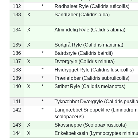
132
*
Rødhalset Ryle (Calidris ruficollis)
133
X
Sandløber (Calidris alba)
134
X
Almindelig Ryle (Calidris alpina)
135
X
Sortgrå Ryle (Calidris maritima)
136
*
Bairdsryle (Calidris bairdii)
137
X
Dværgryle (Calidris minuta)
138
*
Hvidrygget Ryle (Calidris fuscicollis)
139
*
Prærieløber (Calidris subruficollis)
140
X
*
Stribet Ryle (Calidris melanotos)
141
*
Tyknæbbet Dværgryle (Calidris pusilla
142
*
Langnæbbet Sneppeklire (Limnodrom
scolopaceus)
143
X
Skovsneppe (Scolopax rusticola)
144
X
Enkeltbekkasin (Lymnocryptes minimu