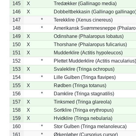
145
X
Tredækker (Gallinago media)
146
X
Dobbeltbekkasin (Gallinago gallinago
147
*
Terekklire (Xenus cinereus)
148
*
Amerikansk Svømmesneppe (Phalaropu
149
X
Odinshane (Phalaropus lobatus)
150
X
Thorshane (Phalaropus fulicarius)
151
X
Mudderklire (Actitis hypoleucos)
152
*
Plettet Mudderklire (Actitis macularius
153
X
Svaleklire (Tringa ochropus)
154
*
Lille Gulben (Tringa flavipes)
155
X
Rødben (Tringa totanus)
156
*
Damklire (Tringa stagnatilis)
157
X
Tinksmed (Tringa glareola)
158
X
Sortklire (Tringa erythropus)
159
X
Hvidklire (Tringa nebularia)
160
*
Stor Gulben (Tringa melanoleuca)
161
*
Ørkenløber (Cursorius cursor)