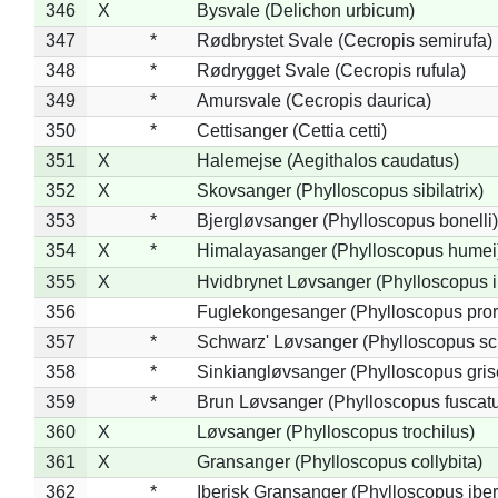
346
X
Bysvale (Delichon urbicum)
347
*
Rødbrystet Svale (Cecropis semirufa)
348
*
Rødrygget Svale (Cecropis rufula)
349
*
Amursvale (Cecropis daurica)
350
*
Cettisanger (Cettia cetti)
351
X
Halemejse (Aegithalos caudatus)
352
X
Skovsanger (Phylloscopus sibilatrix)
353
*
Bjergløvsanger (Phylloscopus bonelli)
354
X
*
Himalayasanger (Phylloscopus humei
355
X
Hvidbrynet Løvsanger (Phylloscopus i
356
Fuglekongesanger (Phylloscopus pror
357
*
Schwarz' Løvsanger (Phylloscopus sc
358
*
Sinkiangløvsanger (Phylloscopus gris
359
*
Brun Løvsanger (Phylloscopus fuscat
360
X
Løvsanger (Phylloscopus trochilus)
361
X
Gransanger (Phylloscopus collybita)
362
*
Iberisk Gransanger (Phylloscopus iber