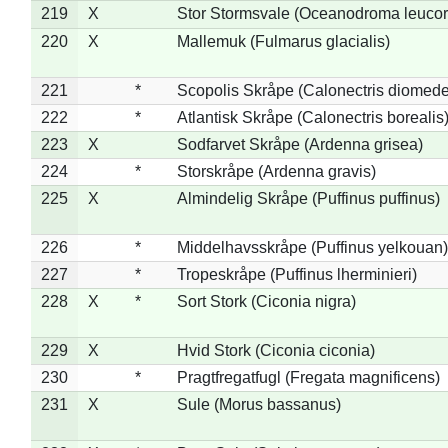
219
X
Stor Stormsvale (Oceanodroma leuco
220
X
Mallemuk (Fulmarus glacialis)
221
*
Scopolis Skråpe (Calonectris diomed
222
*
Atlantisk Skråpe (Calonectris borealis
223
X
Sodfarvet Skråpe (Ardenna grisea)
224
*
Storskråpe (Ardenna gravis)
225
X
Almindelig Skråpe (Puffinus puffinus)
226
*
Middelhavsskråpe (Puffinus yelkouan)
227
*
Tropeskråpe (Puffinus lherminieri)
228
X
*
Sort Stork (Ciconia nigra)
229
X
Hvid Stork (Ciconia ciconia)
230
*
Pragtfregatfugl (Fregata magnificens)
231
X
Sule (Morus bassanus)