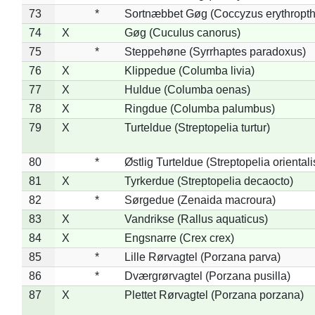
73
*
Sortnæbbet Gøg (Coccyzus erythropt
74
X
Gøg (Cuculus canorus)
75
*
Steppehøne (Syrrhaptes paradoxus)
76
X
Klippedue (Columba livia)
77
X
Huldue (Columba oenas)
78
X
Ringdue (Columba palumbus)
79
X
Turteldue (Streptopelia turtur)
80
*
Østlig Turteldue (Streptopelia orientali
81
X
Tyrkerdue (Streptopelia decaocto)
82
*
Sørgedue (Zenaida macroura)
83
X
Vandrikse (Rallus aquaticus)
84
X
Engsnarre (Crex crex)
85
*
Lille Rørvagtel (Porzana parva)
86
*
Dværgrørvagtel (Porzana pusilla)
87
X
Plettet Rørvagtel (Porzana porzana)