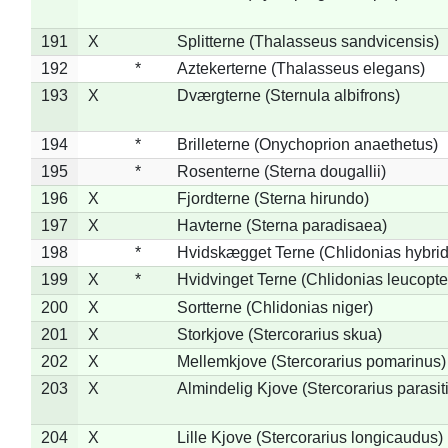
191
X
Splitterne (Thalasseus sandvicensis)
192
*
Aztekerterne (Thalasseus elegans)
193
X
Dværgterne (Sternula albifrons)
194
*
Brilleterne (Onychoprion anaethetus)
195
*
Rosenterne (Sterna dougallii)
196
X
Fjordterne (Sterna hirundo)
197
X
Havterne (Sterna paradisaea)
198
*
Hvidskægget Terne (Chlidonias hybrid
199
X
*
Hvidvinget Terne (Chlidonias leucopte
200
X
Sortterne (Chlidonias niger)
201
X
Storkjove (Stercorarius skua)
202
X
Mellemkjove (Stercorarius pomarinus)
203
X
Almindelig Kjove (Stercorarius parasit
204
X
Lille Kjove (Stercorarius longicaudus)