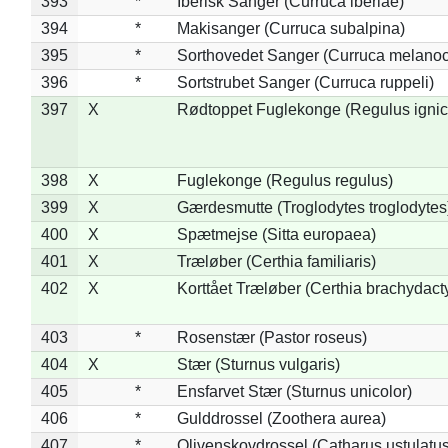
393
*
Iberisk Sanger (Curruca iberiae)
394
*
Makisanger (Curruca subalpina)
395
*
Sorthovedet Sanger (Curruca melano
396
*
Sortstrubet Sanger (Curruca ruppeli)
397
X
Rødtoppet Fuglekonge (Regulus ignica
398
X
Fuglekonge (Regulus regulus)
399
X
Gærdesmutte (Troglodytes troglodytes
400
X
Spætmejse (Sitta europaea)
401
X
Træløber (Certhia familiaris)
402
X
Korttået Træløber (Certhia brachydact
403
*
Rosenstær (Pastor roseus)
404
X
Stær (Sturnus vulgaris)
405
*
Ensfarvet Stær (Sturnus unicolor)
406
*
Gulddrossel (Zoothera aurea)
407
*
Olivenskovdrossel (Catharus ustulatus