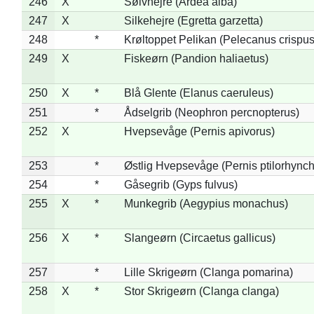
246
X
Sølvhejre (Ardea alba)
247
X
Silkehejre (Egretta garzetta)
248
*
Krøltoppet Pelikan (Pelecanus crispus
249
X
Fiskeørn (Pandion haliaetus)
250
X
*
Blå Glente (Elanus caeruleus)
251
*
Ådselgrib (Neophron percnopterus)
252
X
Hvepsevåge (Pernis apivorus)
253
*
Østlig Hvepsevåge (Pernis ptilorhync
254
*
Gåsegrib (Gyps fulvus)
255
X
*
Munkegrib (Aegypius monachus)
256
X
*
Slangeørn (Circaetus gallicus)
257
*
Lille Skrigeørn (Clanga pomarina)
258
X
*
Stor Skrigeørn (Clanga clanga)