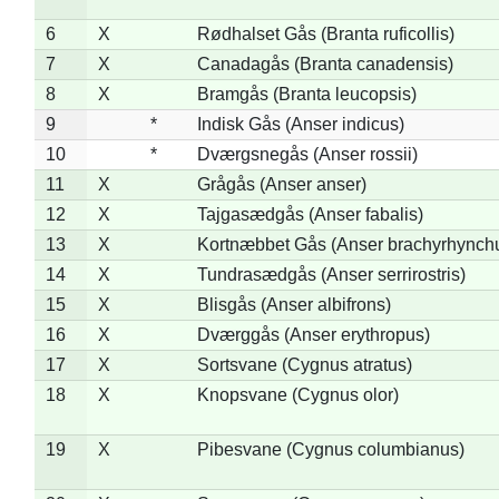
6
X
Rødhalset Gås (Branta ruficollis)
7
X
Canadagås (Branta canadensis)
8
X
Bramgås (Branta leucopsis)
9
*
Indisk Gås (Anser indicus)
10
*
Dværgsnegås (Anser rossii)
11
X
Grågås (Anser anser)
12
X
Tajgasædgås (Anser fabalis)
13
X
Kortnæbbet Gås (Anser brachyrhynch
14
X
Tundrasædgås (Anser serrirostris)
15
X
Blisgås (Anser albifrons)
16
X
Dværggås (Anser erythropus)
17
X
Sortsvane (Cygnus atratus)
18
X
Knopsvane (Cygnus olor)
19
X
Pibesvane (Cygnus columbianus)