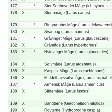
177
*
Stor Sorthovedet Måge (Ichthyaetus ic
178
X
Stormmåge (Larus canus)
179
*
Ringnæbbet Måge (Larus delawarensi
180
X
Svartbag (Larus marinus)
181
*
Gråvinget Måge (Larus glaucescens)
182
X
Gråmåge (Larus hyperboreus)
183
X
*
Hvidvinget Måge (Larus glaucoides)
184
X
Sølvmåge (Larus argentatus)
185
X
Kaspisk Måge (Larus cachinnans)
186
X
Middelhavssølvmåge (Larus michahell
187
*
Armensk Måge (Larus armenicus)
188
X
Sildemåge (Larus fuscus)
189
X
Sandterne (Gelochelidon nilotica)
190
X
Rovterne (Hydroprogne caspia)