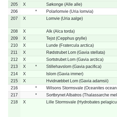
205
X
Søkonge (Alle alle)
206
*
Polarlomvie (Uria lomvia)
207
X
Lomvie (Uria aalge)
208
X
Alk (Alca torda)
209
X
Tejst (Cepphus grylle)
210
X
Lunde (Fratercula arctica)
211
X
Rødstrubet Lom (Gavia stellata)
212
X
Sortstrubet Lom (Gavia arctica)
213
X
*
Stillehavslom (Gavia pacifica)
214
X
Islom (Gavia immer)
215
X
Hvidnæbbet Lom (Gavia adamsii)
216
*
Wilsons Stormsvale (Oceanites ocean
217
*
Sortbrynet Albatros (Thalassarche me
218
X
Lille Stormsvale (Hydrobates pelagicu