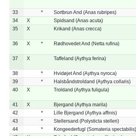
33
*
Sortbrun And (Anas rubripes)
34
X
Spidsand (Anas acuta)
35
X
Krikand (Anas crecca)
36
X
*
Rødhovedet And (Netta rufina)
37
X
Taffeland (Aythya ferina)
38
*
Hvidøjet And (Aythya nyroca)
39
*
Halsbåndstroldand (Aythya collaris)
40
X
Troldand (Aythya fuligula)
41
X
Bjergand (Aythya marila)
42
*
Lille Bjergand (Aythya affinis)
43
*
Stellersand (Polysticta stelleri)
44
*
Kongeederfugl (Somateria spectabilis