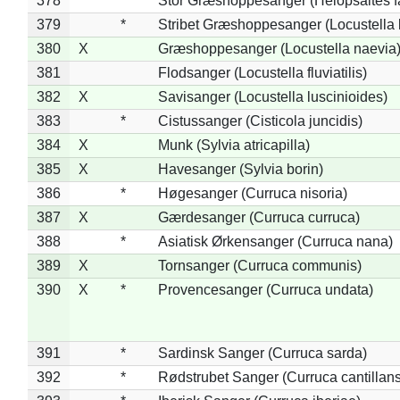
378
*
Stor Græshoppesanger (Helopsaltes fa
379
*
Stribet Græshoppesanger (Locustella 
380
X
Græshoppesanger (Locustella naevia
381
Flodsanger (Locustella fluviatilis)
382
X
Savisanger (Locustella luscinioides)
383
*
Cistussanger (Cisticola juncidis)
384
X
Munk (Sylvia atricapilla)
385
X
Havesanger (Sylvia borin)
386
*
Høgesanger (Curruca nisoria)
387
X
Gærdesanger (Curruca curruca)
388
*
Asiatisk Ørkensanger (Curruca nana)
389
X
Tornsanger (Curruca communis)
390
X
*
Provencesanger (Curruca undata)
391
*
Sardinsk Sanger (Curruca sarda)
392
*
Rødstrubet Sanger (Curruca cantillans