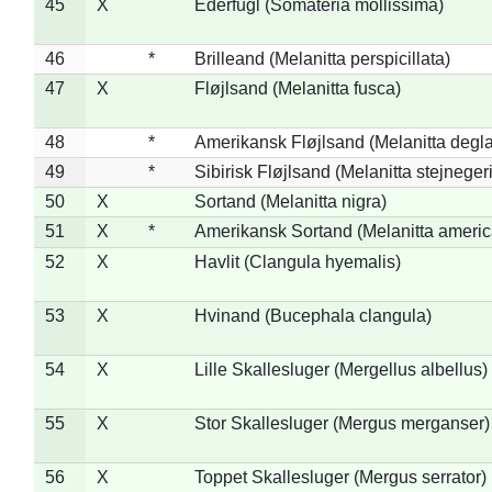
45
X
Ederfugl (Somateria mollissima)
46
*
Brilleand (Melanitta perspicillata)
47
X
Fløjlsand (Melanitta fusca)
48
*
Amerikansk Fløjlsand (Melanitta degla
49
*
Sibirisk Fløjlsand (Melanitta stejnegeri
50
X
Sortand (Melanitta nigra)
51
X
*
Amerikansk Sortand (Melanitta ameri
52
X
Havlit (Clangula hyemalis)
53
X
Hvinand (Bucephala clangula)
54
X
Lille Skallesluger (Mergellus albellus)
55
X
Stor Skallesluger (Mergus merganser)
56
X
Toppet Skallesluger (Mergus serrator)