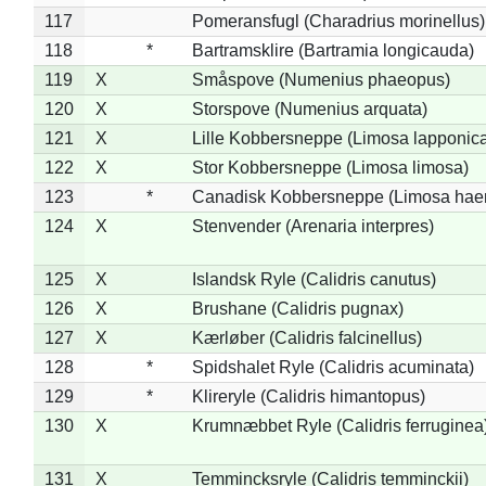
117
Pomeransfugl (Charadrius morinellus)
118
*
Bartramsklire (Bartramia longicauda)
119
X
Småspove (Numenius phaeopus)
120
X
Storspove (Numenius arquata)
121
X
Lille Kobbersneppe (Limosa lapponic
122
X
Stor Kobbersneppe (Limosa limosa)
123
*
Canadisk Kobbersneppe (Limosa hae
124
X
Stenvender (Arenaria interpres)
125
X
Islandsk Ryle (Calidris canutus)
126
X
Brushane (Calidris pugnax)
127
X
Kærløber (Calidris falcinellus)
128
*
Spidshalet Ryle (Calidris acuminata)
129
*
Klireryle (Calidris himantopus)
130
X
Krumnæbbet Ryle (Calidris ferruginea
131
X
Temmincksryle (Calidris temminckii)