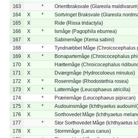
163
*
Orientbraksvale (Glareola maldivarum
164
X
*
Sortvinget Braksvale (Glareola nordm
165
X
Ride (Rissa tridactyla)
166
X
*
Ismåge (Pagophila eburnea)
167
X
Sabinemåge (Xema sabini)
168
*
Tyndnæbbet Måge (Chroicocephalus 
169
X
*
Bonapartemåge (Chroicocephalus phil
170
X
Hættemåge (Chroicocephalus ridibun
171
X
Dværgmåge (Hydrocoloeus minutus)
172
X
*
Rosenmåge (Rhodostethia rosea)
173
X
*
Lattermåge (Leucophaeus atricilla)
174
*
Præriemåge (Leucophaeus pipixcan)
175
X
*
Audouinsmåge (Ichthyaetus audouinii
176
X
Sorthovedet Måge (Ichthyaetus melan
177
*
Stor Sorthovedet Måge (Ichthyaetus ic
178
X
Stormmåge (Larus canus)