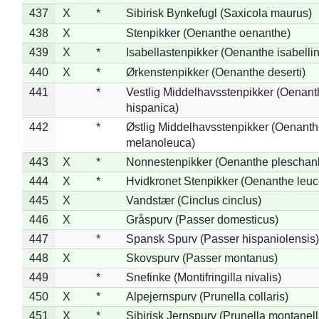
437
X
*
Sibirisk Bynkefugl (Saxicola maurus)
438
X
Stenpikker (Oenanthe oenanthe)
439
X
*
Isabellastenpikker (Oenanthe isabelli
440
X
*
Ørkenstenpikker (Oenanthe deserti)
441
*
Vestlig Middelhavsstenpikker (Oenant
hispanica)
442
*
Østlig Middelhavsstenpikker (Oenant
melanoleuca)
443
X
*
Nonnestenpikker (Oenanthe pleschan
444
X
*
Hvidkronet Stenpikker (Oenanthe leu
445
X
Vandstær (Cinclus cinclus)
446
X
Gråspurv (Passer domesticus)
447
*
Spansk Spurv (Passer hispaniolensis)
448
X
Skovspurv (Passer montanus)
449
*
Snefinke (Montifringilla nivalis)
450
X
*
Alpejernspurv (Prunella collaris)
451
X
*
Sibirisk Jernspurv (Prunella montanell