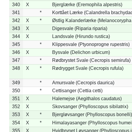
340
X
Bjerglærke (Eremophila alpestris)
341
*
Korttået Lærke (Calandrella brachydac
342
X
*
Østlig Kalanderlærke (Melanocorypha
343
X
Digesvale (Riparia riparia)
344
X
Landsvale (Hirundo rustica)
345
*
Klippesvale (Ptyonoprogne rupestris)
346
X
Bysvale (Delichon urbicum)
347
*
Rødbrystet Svale (Cecropis semirufa)
348
X
*
Rødrygget Svale (Cecropis rufula)
349
*
Amursvale (Cecropis daurica)
350
*
Cettisanger (Cettia cetti)
351
X
Halemejse (Aegithalos caudatus)
352
X
Skovsanger (Phylloscopus sibilatrix)
353
X
*
Bjergløvsanger (Phylloscopus bonelli)
354
X
*
Himalayasanger (Phylloscopus humei
355
X
Hvidbrynet Løvsanger (Phylloscopus i