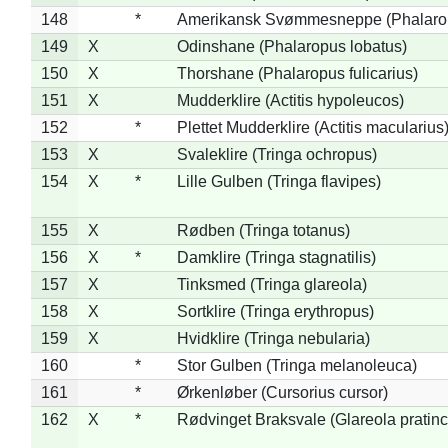
148
*
Amerikansk Svømmesneppe (Phalaropu
149
X
Odinshane (Phalaropus lobatus)
150
X
Thorshane (Phalaropus fulicarius)
151
X
Mudderklire (Actitis hypoleucos)
152
*
Plettet Mudderklire (Actitis macularius
153
X
Svaleklire (Tringa ochropus)
154
X
*
Lille Gulben (Tringa flavipes)
155
X
Rødben (Tringa totanus)
156
X
*
Damklire (Tringa stagnatilis)
157
X
Tinksmed (Tringa glareola)
158
X
Sortklire (Tringa erythropus)
159
X
Hvidklire (Tringa nebularia)
160
*
Stor Gulben (Tringa melanoleuca)
161
*
Ørkenløber (Cursorius cursor)
162
X
*
Rødvinget Braksvale (Glareola pratinc