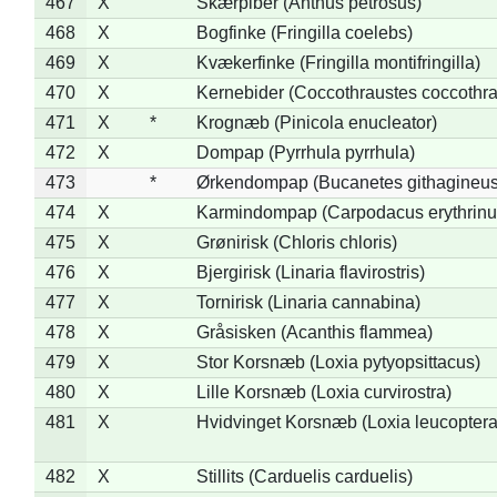
467
X
Skærpiber (Anthus petrosus)
468
X
Bogfinke (Fringilla coelebs)
469
X
Kvækerfinke (Fringilla montifringilla)
470
X
Kernebider (Coccothraustes coccothra
471
X
*
Krognæb (Pinicola enucleator)
472
X
Dompap (Pyrrhula pyrrhula)
473
*
Ørkendompap (Bucanetes githagineus
474
X
Karmindompap (Carpodacus erythrinu
475
X
Grønirisk (Chloris chloris)
476
X
Bjergirisk (Linaria flavirostris)
477
X
Tornirisk (Linaria cannabina)
478
X
Gråsisken (Acanthis flammea)
479
X
Stor Korsnæb (Loxia pytyopsittacus)
480
X
Lille Korsnæb (Loxia curvirostra)
481
X
Hvidvinget Korsnæb (Loxia leucoptera
482
X
Stillits (Carduelis carduelis)