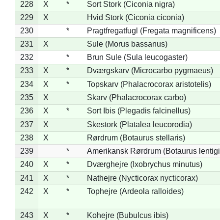
228
X
*
Sort Stork (Ciconia nigra)
229
X
Hvid Stork (Ciconia ciconia)
230
*
Pragtfregatfugl (Fregata magnificens)
231
X
Sule (Morus bassanus)
232
*
Brun Sule (Sula leucogaster)
233
X
*
Dværgskarv (Microcarbo pygmaeus)
234
X
*
Topskarv (Phalacrocorax aristotelis)
235
X
Skarv (Phalacrocorax carbo)
236
X
*
Sort Ibis (Plegadis falcinellus)
237
X
Skestork (Platalea leucorodia)
238
X
Rørdrum (Botaurus stellaris)
239
*
Amerikansk Rørdrum (Botaurus lentig
240
X
*
Dværghejre (Ixobrychus minutus)
241
X
*
Nathejre (Nycticorax nycticorax)
242
X
*
Tophejre (Ardeola ralloides)
243
X
*
Kohejre (Bubulcus ibis)