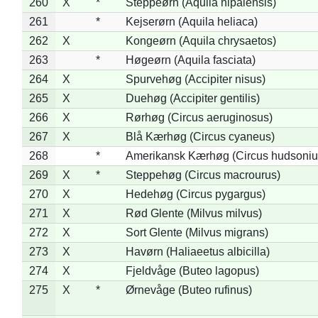
260
X
*
Steppeørn (Aquila nipalensis)
261
*
Kejserørn (Aquila heliaca)
262
X
Kongeørn (Aquila chrysaetos)
263
*
Høgeørn (Aquila fasciata)
264
X
Spurvehøg (Accipiter nisus)
265
X
Duehøg (Accipiter gentilis)
266
X
Rørhøg (Circus aeruginosus)
267
X
Blå Kærhøg (Circus cyaneus)
268
*
Amerikansk Kærhøg (Circus hudsoniu
269
X
*
Steppehøg (Circus macrourus)
270
X
Hedehøg (Circus pygargus)
271
X
Rød Glente (Milvus milvus)
272
X
Sort Glente (Milvus migrans)
273
X
Havørn (Haliaeetus albicilla)
274
X
Fjeldvåge (Buteo lagopus)
275
X
*
Ørnevåge (Buteo rufinus)