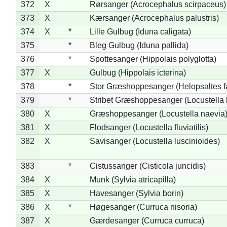
372
X
Rørsanger (Acrocephalus scirpaceus)
373
X
Kærsanger (Acrocephalus palustris)
374
X
*
Lille Gulbug (Iduna caligata)
375
*
Bleg Gulbug (Iduna pallida)
376
*
Spottesanger (Hippolais polyglotta)
377
X
Gulbug (Hippolais icterina)
378
*
Stor Græshoppesanger (Helopsaltes fa
379
*
Stribet Græshoppesanger (Locustella 
380
X
Græshoppesanger (Locustella naevia
381
X
Flodsanger (Locustella fluviatilis)
382
X
Savisanger (Locustella luscinioides)
383
*
Cistussanger (Cisticola juncidis)
384
X
Munk (Sylvia atricapilla)
385
X
Havesanger (Sylvia borin)
386
X
*
Høgesanger (Curruca nisoria)
387
X
Gærdesanger (Curruca curruca)