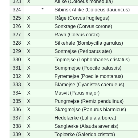
323
X
Allike (Coloeus monedula)
324
*
Sibirisk Allike (Coloeus dauuricus)
325
X
Råge (Corvus frugilegus)
326
X
Sortkrage (Corvus corone)
327
X
Ravn (Corvus corax)
328
X
Silkehale (Bombycilla garrulus)
329
X
Sortmejse (Periparus ater)
330
X
Topmejse (Lophophanes cristatus)
331
X
Sumpmejse (Poecile palustris)
332
X
Fyrremejse (Poecile montanus)
333
X
Blåmejse (Cyanistes caeruleus)
334
X
Musvit (Parus major)
335
X
Pungmejse (Remiz pendulinus)
336
X
Skægmejse (Panurus biarmicus)
337
X
Hedelærke (Lullula arborea)
338
X
Sanglærke (Alauda arvensis)
339
X
Toplærke (Galerida cristata)