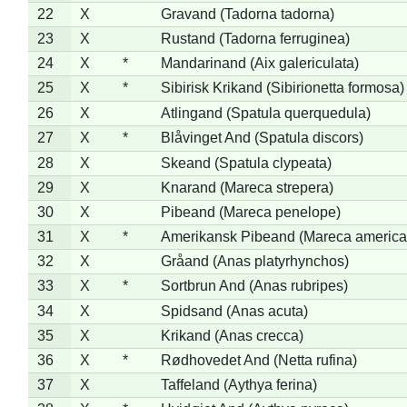
22
X
Gravand (Tadorna tadorna)
23
X
Rustand (Tadorna ferruginea)
24
X
*
Mandarinand (Aix galericulata)
25
X
*
Sibirisk Krikand (Sibirionetta formosa)
26
X
Atlingand (Spatula querquedula)
27
X
*
Blåvinget And (Spatula discors)
28
X
Skeand (Spatula clypeata)
29
X
Knarand (Mareca strepera)
30
X
Pibeand (Mareca penelope)
31
X
*
Amerikansk Pibeand (Mareca america
32
X
Gråand (Anas platyrhynchos)
33
X
*
Sortbrun And (Anas rubripes)
34
X
Spidsand (Anas acuta)
35
X
Krikand (Anas crecca)
36
X
*
Rødhovedet And (Netta rufina)
37
X
Taffeland (Aythya ferina)