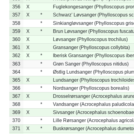
356
X
Fuglekongesanger (Phylloscopus pror
357
X
*
Schwarz' Løvsanger (Phylloscopus sc
358
*
Sinkiangløvsanger (Phylloscopus gris
359
X
*
Brun Løvsanger (Phylloscopus fuscat
360
X
Løvsanger (Phylloscopus trochilus)
361
X
Gransanger (Phylloscopus collybita)
362
X
*
Iberisk Gransanger (Phylloscopus iber
363
*
Grøn Sanger (Phylloscopus nitidus)
364
*
Østlig Lundsanger (Phylloscopus plum
365
X
Lundsanger (Phylloscopus trochiloide
366
*
Nordsanger (Phylloscopus borealis)
367
X
Drosselrørsanger (Acrocephalus arun
368
*
Vandsanger (Acrocephalus paludicola
369
X
Sivsanger (Acrocephalus schoenobae
370
*
Lille Rørsanger (Acrocephalus agricol
371
X
*
Buskrørsanger (Acrocephalus dumeto