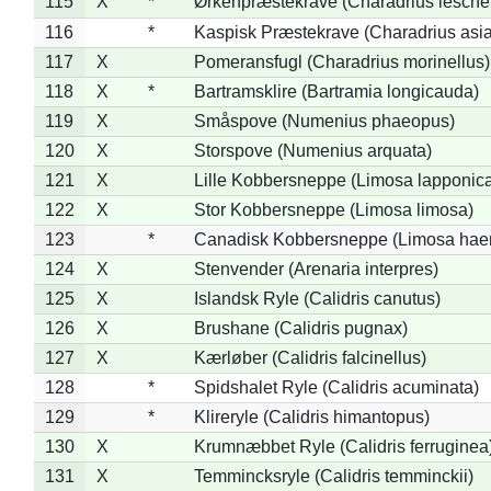
115
X
*
Ørkenpræstekrave (Charadrius leschen
116
*
Kaspisk Præstekrave (Charadrius asia
117
X
Pomeransfugl (Charadrius morinellus)
118
X
*
Bartramsklire (Bartramia longicauda)
119
X
Småspove (Numenius phaeopus)
120
X
Storspove (Numenius arquata)
121
X
Lille Kobbersneppe (Limosa lapponic
122
X
Stor Kobbersneppe (Limosa limosa)
123
*
Canadisk Kobbersneppe (Limosa hae
124
X
Stenvender (Arenaria interpres)
125
X
Islandsk Ryle (Calidris canutus)
126
X
Brushane (Calidris pugnax)
127
X
Kærløber (Calidris falcinellus)
128
*
Spidshalet Ryle (Calidris acuminata)
129
*
Klireryle (Calidris himantopus)
130
X
Krumnæbbet Ryle (Calidris ferruginea
131
X
Temmincksryle (Calidris temminckii)