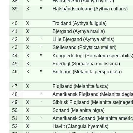
38
X
*
Hvidøjet And (Aythya nyroca)
39
X
*
Halsbåndstroldand (Aythya collaris)
40
X
Troldand (Aythya fuligula)
41
X
Bjergand (Aythya marila)
42
X
*
Lille Bjergand (Aythya affinis)
43
X
*
Stellersand (Polysticta stelleri)
44
X
*
Kongeederfugl (Somateria spectabilis
45
X
Ederfugl (Somateria mollissima)
46
X
*
Brilleand (Melanitta perspicillata)
47
X
Fløjlsand (Melanitta fusca)
48
*
Amerikansk Fløjlsand (Melanitta degla
49
X
*
Sibirisk Fløjlsand (Melanitta stejnegeri
50
X
Sortand (Melanitta nigra)
51
X
*
Amerikansk Sortand (Melanitta ameri
52
X
Havlit (Clangula hyemalis)