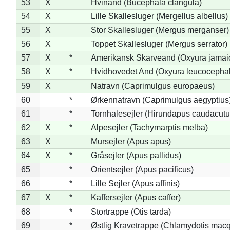
53
X
Hvinand (Bucephala clangula)
54
X
Lille Skallesluger (Mergellus albellus)
55
X
Stor Skallesluger (Mergus merganser)
56
X
Toppet Skallesluger (Mergus serrator)
57
X
*
Amerikansk Skarveand (Oxyura jamai
58
X
*
Hvidhovedet And (Oxyura leucocepha
59
X
Natravn (Caprimulgus europaeus)
60
*
Ørkennatravn (Caprimulgus aegyptius
61
*
Tornhalesejler (Hirundapus caudacutu
62
X
*
Alpesejler (Tachymarptis melba)
63
X
Mursejler (Apus apus)
64
X
*
Gråsejler (Apus pallidus)
65
*
Orientsejler (Apus pacificus)
66
*
Lille Sejler (Apus affinis)
67
X
*
Kaffersejler (Apus caffer)
68
*
Stortrappe (Otis tarda)
69
*
Østlig Kravetrappe (Chlamydotis macq