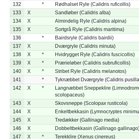
132
*
Rødhalset Ryle (Calidris ruficollis)
133
X
Sandløber (Calidris alba)
134
X
Almindelig Ryle (Calidris alpina)
135
X
Sortgrå Ryle (Calidris maritima)
136
*
Bairdsryle (Calidris bairdii)
137
X
Dværgryle (Calidris minuta)
138
X
*
Hvidrygget Ryle (Calidris fuscicollis)
139
X
*
Prærieløber (Calidris subruficollis)
140
X
*
Stribet Ryle (Calidris melanotos)
141
*
Tyknæbbet Dværgryle (Calidris pusilla
142
X
*
Langnæbbet Sneppeklire (Limnodrom
scolopaceus)
143
X
Skovsneppe (Scolopax rusticola)
144
X
Enkeltbekkasin (Lymnocryptes minimu
145
X
Tredækker (Gallinago media)
146
X
Dobbeltbekkasin (Gallinago gallinago
147
X
*
Terekklire (Xenus cinereus)