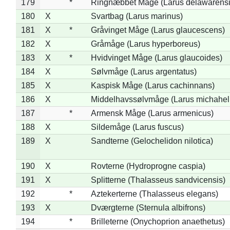
179
*
Ringnæbbet Måge (Larus delawarensi
180
X
Svartbag (Larus marinus)
181
X
*
Gråvinget Måge (Larus glaucescens)
182
X
Gråmåge (Larus hyperboreus)
183
X
*
Hvidvinget Måge (Larus glaucoides)
184
X
Sølvmåge (Larus argentatus)
185
X
Kaspisk Måge (Larus cachinnans)
186
X
Middelhavssølvmåge (Larus michahell
187
*
Armensk Måge (Larus armenicus)
188
X
Sildemåge (Larus fuscus)
189
X
Sandterne (Gelochelidon nilotica)
190
X
Rovterne (Hydroprogne caspia)
191
X
Splitterne (Thalasseus sandvicensis)
192
*
Aztekerterne (Thalasseus elegans)
193
X
Dværgterne (Sternula albifrons)
194
*
Brilleterne (Onychoprion anaethetus)