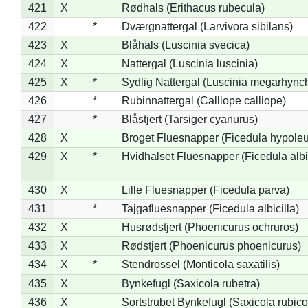
421
X
Rødhals (Erithacus rubecula)
422
*
Dværgnattergal (Larvivora sibilans)
423
X
Blåhals (Luscinia svecica)
424
X
Nattergal (Luscinia luscinia)
425
X
*
Sydlig Nattergal (Luscinia megarhync
426
*
Rubinnattergal (Calliope calliope)
427
*
Blåstjert (Tarsiger cyanurus)
428
X
Broget Fluesnapper (Ficedula hypole
429
X
*
Hvidhalset Fluesnapper (Ficedula albic
430
X
Lille Fluesnapper (Ficedula parva)
431
*
Tajgafluesnapper (Ficedula albicilla)
432
X
Husrødstjert (Phoenicurus ochruros)
433
X
Rødstjert (Phoenicurus phoenicurus)
434
X
*
Stendrossel (Monticola saxatilis)
435
X
Bynkefugl (Saxicola rubetra)
436
X
Sortstrubet Bynkefugl (Saxicola rubico