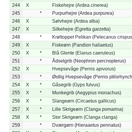
244
X
Fiskehejre (Ardea cinerea)
245
*
Purpurhejre (Ardea purpurea)
246
X
Sølvhejre (Ardea alba)
247
X
Silkehejre (Egretta garzetta)
248
*
Krøltoppet Pelikan (Pelecanus crispus
249
X
Fiskeørn (Pandion haliaetus)
250
X
*
Blå Glente (Elanus caeruleus)
251
*
Ådselgrib (Neophron percnopterus)
252
X
Hvepsevåge (Pernis apivorus)
253
*
Østlig Hvepsevåge (Pernis ptilorhync
254
X
*
Gåsegrib (Gyps fulvus)
255
X
*
Munkegrib (Aegypius monachus)
256
X
*
Slangeørn (Circaetus gallicus)
257
X
*
Lille Skrigeørn (Clanga pomarina)
258
X
*
Stor Skrigeørn (Clanga clanga)
259
*
Dværgørn (Hieraaetus pennatus)