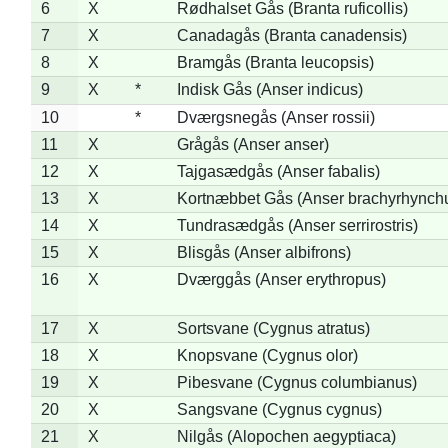
6
X
Rødhalset Gås (Branta ruficollis)
7
X
Canadagås (Branta canadensis)
8
X
Bramgås (Branta leucopsis)
9
X
*
Indisk Gås (Anser indicus)
10
*
Dværgsnegås (Anser rossii)
11
X
Grågås (Anser anser)
12
X
Tajgasædgås (Anser fabalis)
13
X
Kortnæbbet Gås (Anser brachyrhynch
14
X
Tundrasædgås (Anser serrirostris)
15
X
Blisgås (Anser albifrons)
16
X
Dværggås (Anser erythropus)
17
X
Sortsvane (Cygnus atratus)
18
X
Knopsvane (Cygnus olor)
19
X
Pibesvane (Cygnus columbianus)
20
X
Sangsvane (Cygnus cygnus)
21
X
Nilgås (Alopochen aegyptiaca)