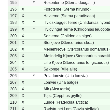
195
*
Rosenterne (Sterna dougallii)
196
X
Fjordterne (Sterna hirundo)
197
X
Havterne (Sterna paradisaea)
198
X
*
Hvidskægget Terne (Chlidonias hybrid
199
X
*
Hvidvinget Terne (Chlidonias leucopte
200
X
Sortterne (Chlidonias niger)
201
X
Storkjove (Stercorarius skua)
202
X
Mellemkjove (Stercorarius pomarinus)
203
X
Almindelig Kjove (Stercorarius parasit
204
X
Lille Kjove (Stercorarius longicaudus)
205
X
Søkonge (Alle alle)
206
*
Polarlomvie (Uria lomvia)
207
X
Lomvie (Uria aalge)
208
X
Alk (Alca torda)
209
X
Tejst (Cepphus grylle)
210
X
Lunde (Fratercula arctica)
211
X
Rødstrubet Lom (Gavia stellata)