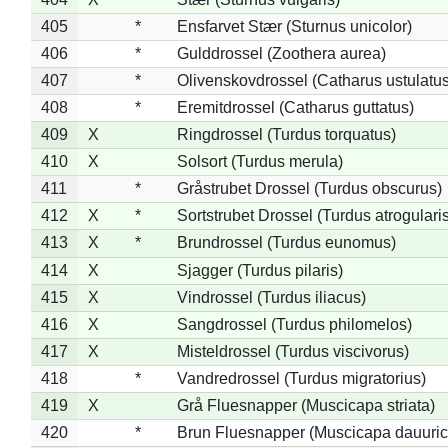
405
*
Ensfarvet Stær (Sturnus unicolor)
406
*
Gulddrossel (Zoothera aurea)
407
*
Olivenskovdrossel (Catharus ustulatus
408
*
Eremitdrossel (Catharus guttatus)
409
X
Ringdrossel (Turdus torquatus)
410
X
Solsort (Turdus merula)
411
*
Gråstrubet Drossel (Turdus obscurus)
412
X
*
Sortstrubet Drossel (Turdus atrogularis
413
X
*
Brundrossel (Turdus eunomus)
414
X
Sjagger (Turdus pilaris)
415
X
Vindrossel (Turdus iliacus)
416
X
Sangdrossel (Turdus philomelos)
417
X
Misteldrossel (Turdus viscivorus)
418
*
Vandredrossel (Turdus migratorius)
419
X
Grå Fluesnapper (Muscicapa striata)
420
*
Brun Fluesnapper (Muscicapa dauuric