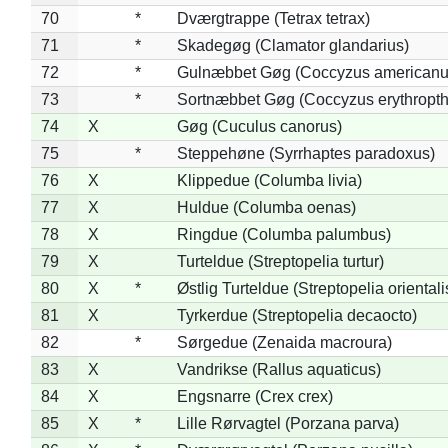
70
*
Dværgtrappe (Tetrax tetrax)
71
*
Skadegøg (Clamator glandarius)
72
*
Gulnæbbet Gøg (Coccyzus americanu
73
*
Sortnæbbet Gøg (Coccyzus erythropt
74
X
Gøg (Cuculus canorus)
75
*
Steppehøne (Syrrhaptes paradoxus)
76
X
Klippedue (Columba livia)
77
X
Huldue (Columba oenas)
78
X
Ringdue (Columba palumbus)
79
X
Turteldue (Streptopelia turtur)
80
X
*
Østlig Turteldue (Streptopelia orientali
81
X
Tyrkerdue (Streptopelia decaocto)
82
*
Sørgedue (Zenaida macroura)
83
X
Vandrikse (Rallus aquaticus)
84
X
Engsnarre (Crex crex)
85
X
*
Lille Rørvagtel (Porzana parva)