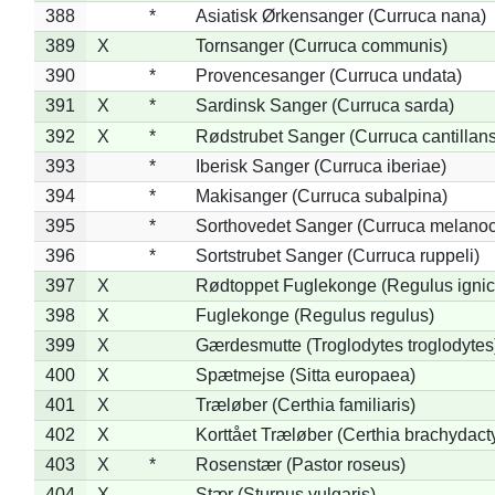
388
*
Asiatisk Ørkensanger (Curruca nana)
389
X
Tornsanger (Curruca communis)
390
*
Provencesanger (Curruca undata)
391
X
*
Sardinsk Sanger (Curruca sarda)
392
X
*
Rødstrubet Sanger (Curruca cantillans
393
*
Iberisk Sanger (Curruca iberiae)
394
*
Makisanger (Curruca subalpina)
395
*
Sorthovedet Sanger (Curruca melano
396
*
Sortstrubet Sanger (Curruca ruppeli)
397
X
Rødtoppet Fuglekonge (Regulus ignica
398
X
Fuglekonge (Regulus regulus)
399
X
Gærdesmutte (Troglodytes troglodytes
400
X
Spætmejse (Sitta europaea)
401
X
Træløber (Certhia familiaris)
402
X
Korttået Træløber (Certhia brachydact
403
X
*
Rosenstær (Pastor roseus)
404
X
Stær (Sturnus vulgaris)