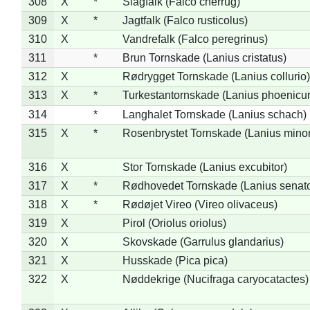
308
X
*
Slagfalk (Falco cherrug)
309
X
*
Jagtfalk (Falco rusticolus)
310
X
Vandrefalk (Falco peregrinus)
311
*
Brun Tornskade (Lanius cristatus)
312
X
Rødrygget Tornskade (Lanius collurio)
313
X
*
Turkestantornskade (Lanius phoenicur
314
*
Langhalet Tornskade (Lanius schach)
315
X
*
Rosenbrystet Tornskade (Lanius minor
316
X
Stor Tornskade (Lanius excubitor)
317
X
*
Rødhovedet Tornskade (Lanius senato
318
X
*
Rødøjet Vireo (Vireo olivaceus)
319
X
Pirol (Oriolus oriolus)
320
X
Skovskade (Garrulus glandarius)
321
X
Husskade (Pica pica)
322
X
Nøddekrige (Nucifraga caryocatactes)