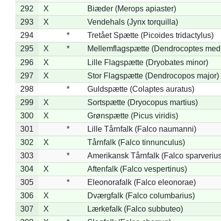
292
X
Biæder (Merops apiaster)
293
X
Vendehals (Jynx torquilla)
294
*
Tretået Spætte (Picoides tridactylus)
295
X
*
Mellemflagspætte (Dendrocoptes med
296
X
Lille Flagspætte (Dryobates minor)
297
X
Stor Flagspætte (Dendrocopos major)
298
*
Guldspætte (Colaptes auratus)
299
X
Sortspætte (Dryocopus martius)
300
X
Grønspætte (Picus viridis)
301
*
Lille Tårnfalk (Falco naumanni)
302
X
Tårnfalk (Falco tinnunculus)
303
*
Amerikansk Tårnfalk (Falco sparverius
304
X
Aftenfalk (Falco vespertinus)
305
*
Eleonorafalk (Falco eleonorae)
306
X
Dværgfalk (Falco columbarius)
307
X
Lærkefalk (Falco subbuteo)