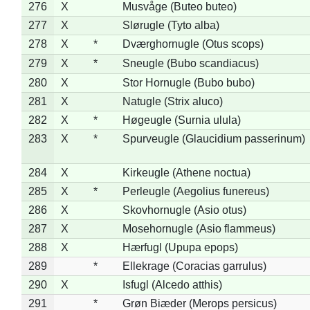
276
X
Musvåge (Buteo buteo)
277
X
Slørugle (Tyto alba)
278
X
*
Dværghornugle (Otus scops)
279
X
*
Sneugle (Bubo scandiacus)
280
X
Stor Hornugle (Bubo bubo)
281
X
Natugle (Strix aluco)
282
X
*
Høgeugle (Surnia ulula)
283
X
*
Spurveugle (Glaucidium passerinum)
284
X
Kirkeugle (Athene noctua)
285
X
*
Perleugle (Aegolius funereus)
286
X
Skovhornugle (Asio otus)
287
X
Mosehornugle (Asio flammeus)
288
X
Hærfugl (Upupa epops)
289
*
Ellekrage (Coracias garrulus)
290
X
Isfugl (Alcedo atthis)
291
*
Grøn Biæder (Merops persicus)