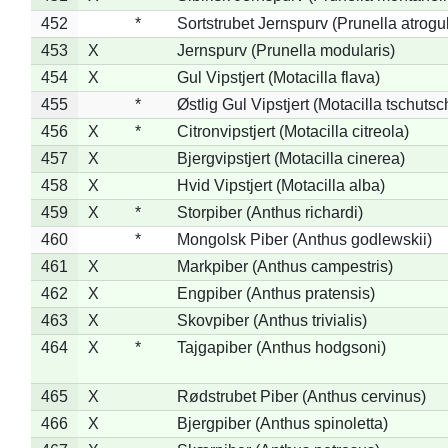
452
*
Sortstrubet Jernspurv (Prunella atrogul
453
X
Jernspurv (Prunella modularis)
454
X
Gul Vipstjert (Motacilla flava)
455
*
Østlig Gul Vipstjert (Motacilla tschuts
456
X
*
Citronvipstjert (Motacilla citreola)
457
X
Bjergvipstjert (Motacilla cinerea)
458
X
Hvid Vipstjert (Motacilla alba)
459
X
*
Storpiber (Anthus richardi)
460
*
Mongolsk Piber (Anthus godlewskii)
461
X
Markpiber (Anthus campestris)
462
X
Engpiber (Anthus pratensis)
463
X
Skovpiber (Anthus trivialis)
464
X
*
Tajgapiber (Anthus hodgsoni)
465
X
Rødstrubet Piber (Anthus cervinus)
466
X
Bjergpiber (Anthus spinoletta)