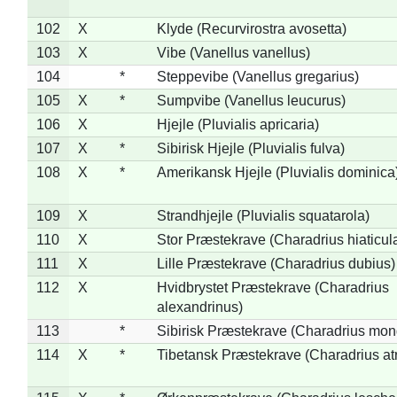
102
X
Klyde (Recurvirostra avosetta)
103
X
Vibe (Vanellus vanellus)
104
*
Steppevibe (Vanellus gregarius)
105
X
*
Sumpvibe (Vanellus leucurus)
106
X
Hjejle (Pluvialis apricaria)
107
X
*
Sibirisk Hjejle (Pluvialis fulva)
108
X
*
Amerikansk Hjejle (Pluvialis dominica
109
X
Strandhjejle (Pluvialis squatarola)
110
X
Stor Præstekrave (Charadrius hiaticul
111
X
Lille Præstekrave (Charadrius dubius)
112
X
Hvidbrystet Præstekrave (Charadrius
alexandrinus)
113
*
Sibirisk Præstekrave (Charadrius mon
114
X
*
Tibetansk Præstekrave (Charadrius atr