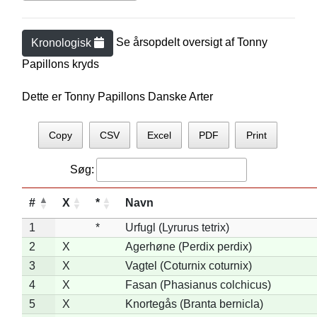
Se årsopdelt oversigt af
Tonny
Kronologisk
Papillon
s kryds
Dette er Tonny Papillons Danske Arter
Copy
CSV
Excel
PDF
Print
Søg:
#
X
*
Navn
1
*
Urfugl (Lyrurus tetrix)
2
X
Agerhøne (Perdix perdix)
3
X
Vagtel (Coturnix coturnix)
4
X
Fasan (Phasianus colchicus)
5
X
Knortegås (Branta bernicla)