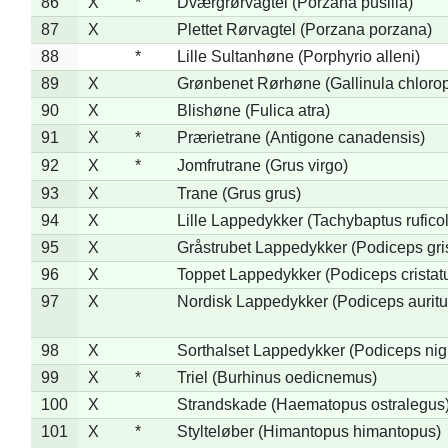
86
X
*
Dværgrørvagtel (Porzana pusilla)
87
X
Plettet Rørvagtel (Porzana porzana)
88
*
Lille Sultanhøne (Porphyrio alleni)
89
X
Grønbenet Rørhøne (Gallinula chloro
90
X
Blishøne (Fulica atra)
91
X
*
Prærietrane (Antigone canadensis)
92
X
*
Jomfrutrane (Grus virgo)
93
X
Trane (Grus grus)
94
X
Lille Lappedykker (Tachybaptus ruficol
95
X
Gråstrubet Lappedykker (Podiceps gr
96
X
Toppet Lappedykker (Podiceps cristat
97
X
Nordisk Lappedykker (Podiceps auritu
98
X
Sorthalset Lappedykker (Podiceps nigri
99
X
*
Triel (Burhinus oedicnemus)
100
X
Strandskade (Haematopus ostralegus
101
X
*
Stylteløber (Himantopus himantopus)