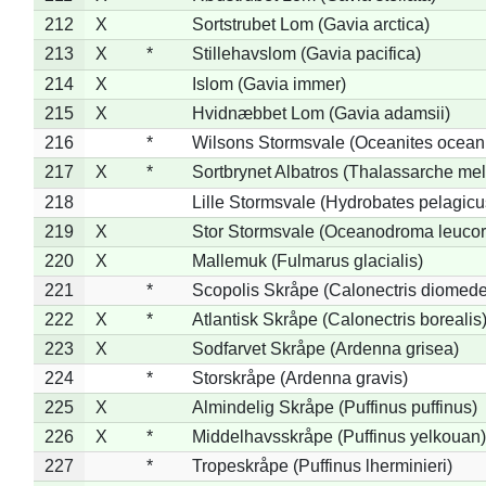
212
X
Sortstrubet Lom (Gavia arctica)
213
X
*
Stillehavslom (Gavia pacifica)
214
X
Islom (Gavia immer)
215
X
Hvidnæbbet Lom (Gavia adamsii)
216
*
Wilsons Stormsvale (Oceanites ocean
217
X
*
Sortbrynet Albatros (Thalassarche me
218
Lille Stormsvale (Hydrobates pelagicu
219
X
Stor Stormsvale (Oceanodroma leuco
220
X
Mallemuk (Fulmarus glacialis)
221
*
Scopolis Skråpe (Calonectris diomed
222
X
*
Atlantisk Skråpe (Calonectris borealis
223
X
Sodfarvet Skråpe (Ardenna grisea)
224
*
Storskråpe (Ardenna gravis)
225
X
Almindelig Skråpe (Puffinus puffinus)
226
X
*
Middelhavsskråpe (Puffinus yelkouan)
227
*
Tropeskråpe (Puffinus lherminieri)