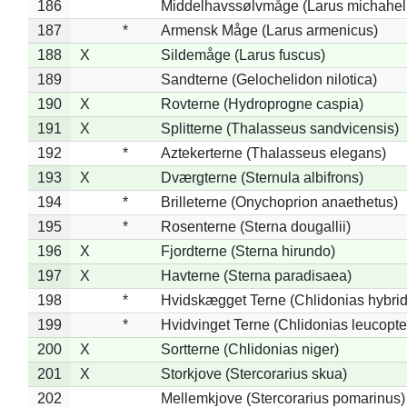
186
Middelhavssølvmåge (Larus michahell
187
*
Armensk Måge (Larus armenicus)
188
X
Sildemåge (Larus fuscus)
189
Sandterne (Gelochelidon nilotica)
190
X
Rovterne (Hydroprogne caspia)
191
X
Splitterne (Thalasseus sandvicensis)
192
*
Aztekerterne (Thalasseus elegans)
193
X
Dværgterne (Sternula albifrons)
194
*
Brilleterne (Onychoprion anaethetus)
195
*
Rosenterne (Sterna dougallii)
196
X
Fjordterne (Sterna hirundo)
197
X
Havterne (Sterna paradisaea)
198
*
Hvidskægget Terne (Chlidonias hybrid
199
*
Hvidvinget Terne (Chlidonias leucopte
200
X
Sortterne (Chlidonias niger)
201
X
Storkjove (Stercorarius skua)
202
Mellemkjove (Stercorarius pomarinus)