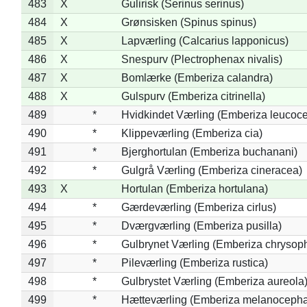
483
X
Gulirisk (Serinus serinus)
484
X
Grønsisken (Spinus spinus)
485
X
Lapværling (Calcarius lapponicus)
486
X
Snespurv (Plectrophenax nivalis)
487
X
Bomlærke (Emberiza calandra)
488
X
Gulspurv (Emberiza citrinella)
489
*
Hvidkindet Værling (Emberiza leucoc
490
*
Klippeværling (Emberiza cia)
491
*
Bjerghortulan (Emberiza buchanani)
492
*
Gulgrå Værling (Emberiza cineracea)
493
X
Hortulan (Emberiza hortulana)
494
*
Gærdeværling (Emberiza cirlus)
495
*
Dværgværling (Emberiza pusilla)
496
*
Gulbrynet Værling (Emberiza chrysoph
497
*
Pileværling (Emberiza rustica)
498
*
Gulbrystet Værling (Emberiza aureola
499
*
Hætteværling (Emberiza melanocepha