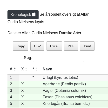
Se årsopdelt oversigt af
Allan
Kronologisk
Gudio Nielsen
s kryds
Dette er Allan Gudio Nielsens Danske Arter
Copy
CSV
Excel
PDF
Print
Søg:
#
X
*
Navn
1
*
Urfugl (Lyrurus tetrix)
2
X
Agerhøne (Perdix perdix)
3
X
Vagtel (Coturnix coturnix)
4
X
Fasan (Phasianus colchicus)
5
X
Knortegås (Branta bernicla)