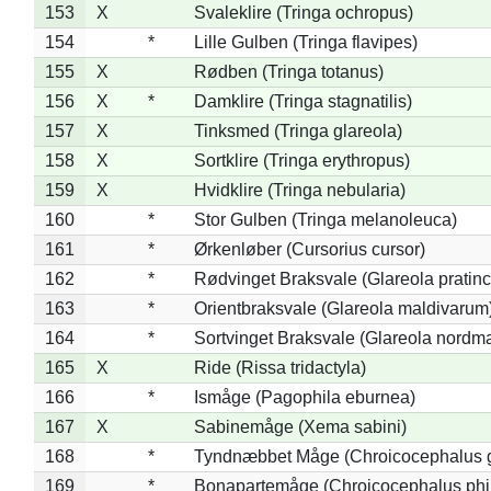
153
X
Svaleklire (Tringa ochropus)
154
*
Lille Gulben (Tringa flavipes)
155
X
Rødben (Tringa totanus)
156
X
*
Damklire (Tringa stagnatilis)
157
X
Tinksmed (Tringa glareola)
158
X
Sortklire (Tringa erythropus)
159
X
Hvidklire (Tringa nebularia)
160
*
Stor Gulben (Tringa melanoleuca)
161
*
Ørkenløber (Cursorius cursor)
162
*
Rødvinget Braksvale (Glareola pratinc
163
*
Orientbraksvale (Glareola maldivarum
164
*
Sortvinget Braksvale (Glareola nordm
165
X
Ride (Rissa tridactyla)
166
*
Ismåge (Pagophila eburnea)
167
X
Sabinemåge (Xema sabini)
168
*
Tyndnæbbet Måge (Chroicocephalus 
169
*
Bonapartemåge (Chroicocephalus phil