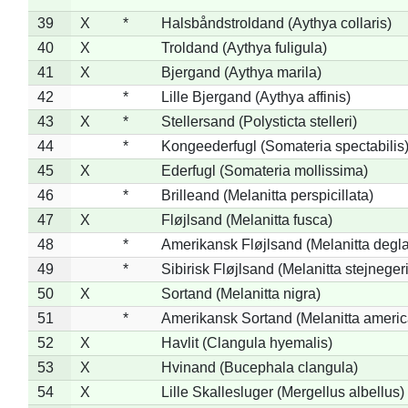
39
X
*
Halsbåndstroldand (Aythya collaris)
40
X
Troldand (Aythya fuligula)
41
X
Bjergand (Aythya marila)
42
*
Lille Bjergand (Aythya affinis)
43
X
*
Stellersand (Polysticta stelleri)
44
*
Kongeederfugl (Somateria spectabilis
45
X
Ederfugl (Somateria mollissima)
46
*
Brilleand (Melanitta perspicillata)
47
X
Fløjlsand (Melanitta fusca)
48
*
Amerikansk Fløjlsand (Melanitta degla
49
*
Sibirisk Fløjlsand (Melanitta stejnegeri
50
X
Sortand (Melanitta nigra)
51
*
Amerikansk Sortand (Melanitta ameri
52
X
Havlit (Clangula hyemalis)
53
X
Hvinand (Bucephala clangula)
54
X
Lille Skallesluger (Mergellus albellus)