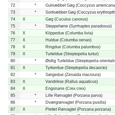
72
*
Gulnæbbet Gøg (Coccyzus americanu
73
*
Sortnæbbet Gøg (Coccyzus erythropt
74
X
Gøg (Cuculus canorus)
75
*
Steppehøne (Syrrhaptes paradoxus)
76
X
Klippedue (Columba livia)
77
X
Huldue (Columba oenas)
78
X
Ringdue (Columba palumbus)
79
X
Turteldue (Streptopelia turtur)
80
*
Østlig Turteldue (Streptopelia orientali
81
X
Tyrkerdue (Streptopelia decaocto)
82
*
Sørgedue (Zenaida macroura)
83
X
Vandrikse (Rallus aquaticus)
84
X
Engsnarre (Crex crex)
85
*
Lille Rørvagtel (Porzana parva)
86
*
Dværgrørvagtel (Porzana pusilla)
87
X
Plettet Rørvagtel (Porzana porzana)