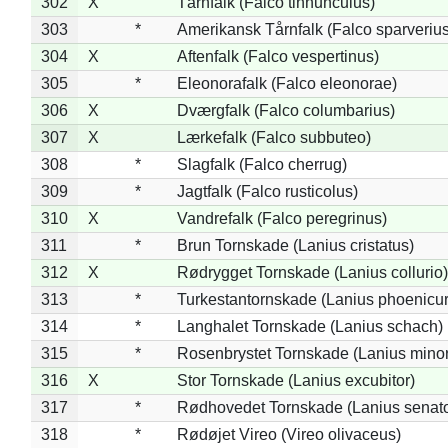
302
X
Tårnfalk (Falco tinnunculus)
303
*
Amerikansk Tårnfalk (Falco sparverius
304
X
Aftenfalk (Falco vespertinus)
305
*
Eleonorafalk (Falco eleonorae)
306
X
Dværgfalk (Falco columbarius)
307
X
Lærkefalk (Falco subbuteo)
308
*
Slagfalk (Falco cherrug)
309
*
Jagtfalk (Falco rusticolus)
310
X
Vandrefalk (Falco peregrinus)
311
*
Brun Tornskade (Lanius cristatus)
312
X
Rødrygget Tornskade (Lanius collurio)
313
*
Turkestantornskade (Lanius phoenicur
314
*
Langhalet Tornskade (Lanius schach)
315
*
Rosenbrystet Tornskade (Lanius minor
316
X
Stor Tornskade (Lanius excubitor)
317
*
Rødhovedet Tornskade (Lanius senato
318
*
Rødøjet Vireo (Vireo olivaceus)