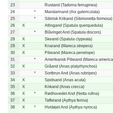
23
Rustand (Tadorna ferruginea)
24
*
Mandarinand (Aix galericulata)
25
*
Sibirisk Krikand (Sibirionetta formosa)
26
X
Atlingand (Spatula querquedula)
27
*
Blåvinget And (Spatula discors)
28
X
Skeand (Spatula clypeata)
29
X
Knarand (Mareca strepera)
30
X
Pibeand (Mareca penelope)
31
*
Amerikansk Pibeand (Mareca america
32
X
Gråand (Anas platyrhynchos)
33
*
Sortbrun And (Anas rubripes)
34
X
Spidsand (Anas acuta)
35
X
Krikand (Anas crecca)
36
X
*
Rødhovedet And (Netta rufina)
37
X
Taffeland (Aythya ferina)
38
X
*
Hvidøjet And (Aythya nyroca)