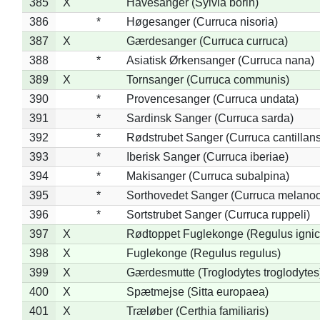
385
X
Havesanger (Sylvia borin)
386
*
Høgesanger (Curruca nisoria)
387
X
Gærdesanger (Curruca curruca)
388
*
Asiatisk Ørkensanger (Curruca nana)
389
X
Tornsanger (Curruca communis)
390
*
Provencesanger (Curruca undata)
391
*
Sardinsk Sanger (Curruca sarda)
392
*
Rødstrubet Sanger (Curruca cantillans
393
*
Iberisk Sanger (Curruca iberiae)
394
*
Makisanger (Curruca subalpina)
395
*
Sorthovedet Sanger (Curruca melano
396
*
Sortstrubet Sanger (Curruca ruppeli)
397
X
Rødtoppet Fuglekonge (Regulus ignica
398
X
Fuglekonge (Regulus regulus)
399
X
Gærdesmutte (Troglodytes troglodytes
400
X
Spætmejse (Sitta europaea)
401
X
Træløber (Certhia familiaris)