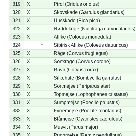
319
X
Pirol (Oriolus oriolus)
320
X
Skovskade (Garrulus glandarius)
321
X
Husskade (Pica pica)
322
X
Nøddekrige (Nucifraga caryocatactes)
323
X
Allike (Coloeus monedula)
324
*
Sibirisk Allike (Coloeus dauuricus)
325
X
Råge (Corvus frugilegus)
326
X
Sortkrage (Corvus corone)
327
X
Ravn (Corvus corax)
328
X
Silkehale (Bombycilla garrulus)
329
X
Sortmejse (Periparus ater)
330
X
Topmejse (Lophophanes cristatus)
331
X
Sumpmejse (Poecile palustris)
332
X
Fyrremejse (Poecile montanus)
333
X
Blåmejse (Cyanistes caeruleus)
334
X
Musvit (Parus major)
335
X
Pungmejse (Remiz pendulinus)