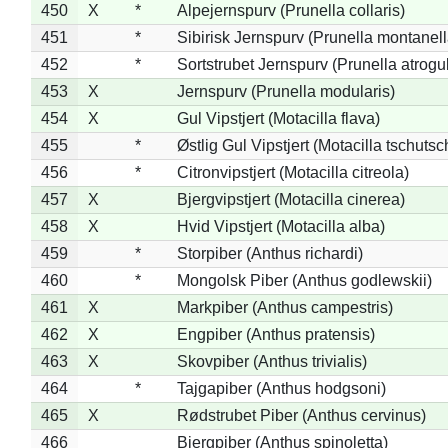
450
X
*
Alpejernspurv (Prunella collaris)
451
*
Sibirisk Jernspurv (Prunella montanell
452
*
Sortstrubet Jernspurv (Prunella atrogul
453
X
Jernspurv (Prunella modularis)
454
X
Gul Vipstjert (Motacilla flava)
455
*
Østlig Gul Vipstjert (Motacilla tschuts
456
*
Citronvipstjert (Motacilla citreola)
457
X
Bjergvipstjert (Motacilla cinerea)
458
X
Hvid Vipstjert (Motacilla alba)
459
*
Storpiber (Anthus richardi)
460
*
Mongolsk Piber (Anthus godlewskii)
461
X
Markpiber (Anthus campestris)
462
X
Engpiber (Anthus pratensis)
463
X
Skovpiber (Anthus trivialis)
464
*
Tajgapiber (Anthus hodgsoni)
465
X
Rødstrubet Piber (Anthus cervinus)
466
Bjergpiber (Anthus spinoletta)