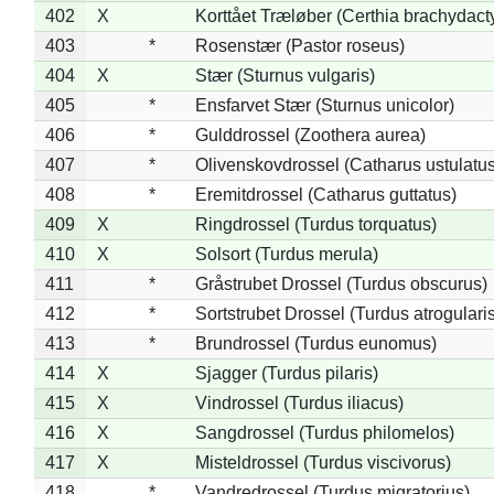
402
X
Korttået Træløber (Certhia brachydact
403
*
Rosenstær (Pastor roseus)
404
X
Stær (Sturnus vulgaris)
405
*
Ensfarvet Stær (Sturnus unicolor)
406
*
Gulddrossel (Zoothera aurea)
407
*
Olivenskovdrossel (Catharus ustulatus
408
*
Eremitdrossel (Catharus guttatus)
409
X
Ringdrossel (Turdus torquatus)
410
X
Solsort (Turdus merula)
411
*
Gråstrubet Drossel (Turdus obscurus)
412
*
Sortstrubet Drossel (Turdus atrogularis
413
*
Brundrossel (Turdus eunomus)
414
X
Sjagger (Turdus pilaris)
415
X
Vindrossel (Turdus iliacus)
416
X
Sangdrossel (Turdus philomelos)
417
X
Misteldrossel (Turdus viscivorus)
418
*
Vandredrossel (Turdus migratorius)