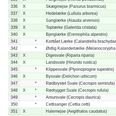
336
X
Skægmejse (Panurus biarmicus)
337
X
Hedelærke (Lullula arborea)
338
X
Sanglærke (Alauda arvensis)
339
X
Toplærke (Galerida cristata)
340
X
Bjerglærke (Eremophila alpestris)
341
*
Korttået Lærke (Calandrella brachydac
342
*
Østlig Kalanderlærke (Melanocorypha
343
X
Digesvale (Riparia riparia)
344
X
Landsvale (Hirundo rustica)
345
*
Klippesvale (Ptyonoprogne rupestris)
346
X
Bysvale (Delichon urbicum)
347
*
Rødbrystet Svale (Cecropis semirufa)
348
X
*
Rødrygget Svale (Cecropis rufula)
349
*
Amursvale (Cecropis daurica)
350
*
Cettisanger (Cettia cetti)
351
X
Halemejse (Aegithalos caudatus)