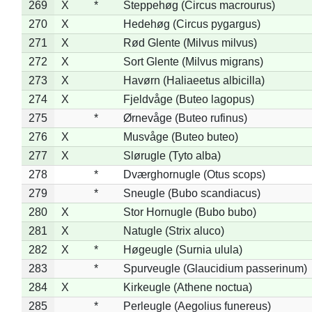
269
X
*
Steppehøg (Circus macrourus)
270
X
Hedehøg (Circus pygargus)
271
X
Rød Glente (Milvus milvus)
272
X
Sort Glente (Milvus migrans)
273
X
Havørn (Haliaeetus albicilla)
274
X
Fjeldvåge (Buteo lagopus)
275
*
Ørnevåge (Buteo rufinus)
276
X
Musvåge (Buteo buteo)
277
X
Slørugle (Tyto alba)
278
*
Dværghornugle (Otus scops)
279
*
Sneugle (Bubo scandiacus)
280
X
Stor Hornugle (Bubo bubo)
281
X
Natugle (Strix aluco)
282
X
*
Høgeugle (Surnia ulula)
283
*
Spurveugle (Glaucidium passerinum)
284
X
Kirkeugle (Athene noctua)
285
*
Perleugle (Aegolius funereus)