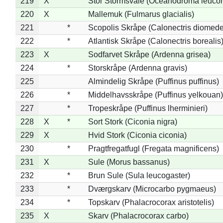
219
X
Stor Stormsvale (Oceanodroma leuco
220
X
Mallemuk (Fulmarus glacialis)
221
*
Scopolis Skråpe (Calonectris diomed
222
*
Atlantisk Skråpe (Calonectris borealis
223
X
Sodfarvet Skråpe (Ardenna grisea)
224
*
Storskråpe (Ardenna gravis)
225
Almindelig Skråpe (Puffinus puffinus)
226
*
Middelhavsskråpe (Puffinus yelkouan)
227
*
Tropeskråpe (Puffinus lherminieri)
228
X
*
Sort Stork (Ciconia nigra)
229
X
Hvid Stork (Ciconia ciconia)
230
*
Pragtfregatfugl (Fregata magnificens)
231
X
Sule (Morus bassanus)
232
*
Brun Sule (Sula leucogaster)
233
*
Dværgskarv (Microcarbo pygmaeus)
234
*
Topskarv (Phalacrocorax aristotelis)
235
X
Skarv (Phalacrocorax carbo)