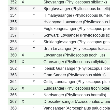
352
X
Skovsanger (Phylloscopus sibilatrix)
353
*
Bjergløvsanger (Phylloscopus bonelli)
354
*
Himalayasanger (Phylloscopus humei
355
Hvidbrynet Løvsanger (Phylloscopus i
356
Fuglekongesanger (Phylloscopus pror
357
*
Schwarz' Løvsanger (Phylloscopus sc
358
*
Sinkiangløvsanger (Phylloscopus gris
359
*
Brun Løvsanger (Phylloscopus fuscat
360
X
Løvsanger (Phylloscopus trochilus)
361
X
Gransanger (Phylloscopus collybita)
362
*
Iberisk Gransanger (Phylloscopus iber
363
*
Grøn Sanger (Phylloscopus nitidus)
364
*
Østlig Lundsanger (Phylloscopus plum
365
X
Lundsanger (Phylloscopus trochiloide
366
*
Nordsanger (Phylloscopus borealis)
367
X
Drosselrørsanger (Acrocephalus arun
368
*
Vandsanger (Acrocephalus paludicola