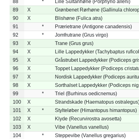
88
*
Lille Sultanhøne (Porphyrio alleni)
89
X
Grønbenet Rørhøne (Gallinula chloro
90
X
Blishøne (Fulica atra)
91
*
Prærietrane (Antigone canadensis)
92
*
Jomfrutrane (Grus virgo)
93
X
Trane (Grus grus)
94
X
Lille Lappedykker (Tachybaptus ruficol
95
X
Gråstrubet Lappedykker (Podiceps gr
96
X
Toppet Lappedykker (Podiceps cristat
97
X
Nordisk Lappedykker (Podiceps auritu
98
X
Sorthalset Lappedykker (Podiceps nigri
99
*
Triel (Burhinus oedicnemus)
100
X
Strandskade (Haematopus ostralegus
101
X
*
Stylteløber (Himantopus himantopus)
102
X
Klyde (Recurvirostra avosetta)
103
X
Vibe (Vanellus vanellus)
104
*
Steppevibe (Vanellus gregarius)