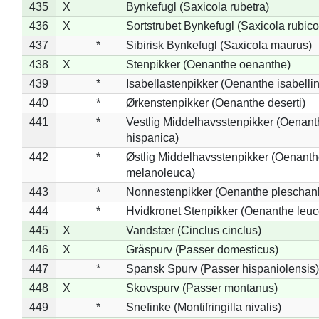
435
X
Bynkefugl (Saxicola rubetra)
436
X
Sortstrubet Bynkefugl (Saxicola rubico
437
*
Sibirisk Bynkefugl (Saxicola maurus)
438
X
Stenpikker (Oenanthe oenanthe)
439
*
Isabellastenpikker (Oenanthe isabelli
440
*
Ørkenstenpikker (Oenanthe deserti)
441
*
Vestlig Middelhavsstenpikker (Oenant
hispanica)
442
*
Østlig Middelhavsstenpikker (Oenant
melanoleuca)
443
*
Nonnestenpikker (Oenanthe pleschan
444
*
Hvidkronet Stenpikker (Oenanthe leu
445
X
Vandstær (Cinclus cinclus)
446
X
Gråspurv (Passer domesticus)
447
*
Spansk Spurv (Passer hispaniolensis)
448
X
Skovspurv (Passer montanus)
449
*
Snefinke (Montifringilla nivalis)