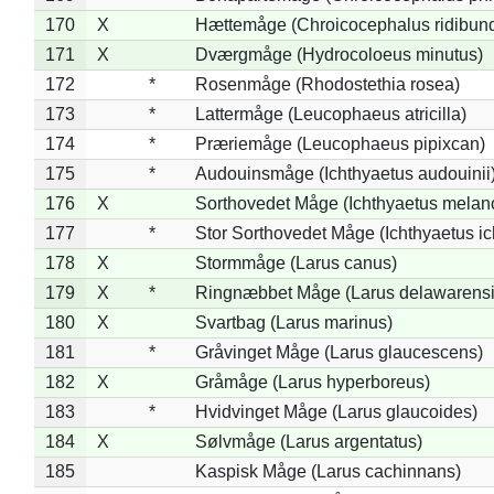
170
X
Hættemåge (Chroicocephalus ridibun
171
X
Dværgmåge (Hydrocoloeus minutus)
172
*
Rosenmåge (Rhodostethia rosea)
173
*
Lattermåge (Leucophaeus atricilla)
174
*
Præriemåge (Leucophaeus pipixcan)
175
*
Audouinsmåge (Ichthyaetus audouinii
176
X
Sorthovedet Måge (Ichthyaetus melan
177
*
Stor Sorthovedet Måge (Ichthyaetus ic
178
X
Stormmåge (Larus canus)
179
X
*
Ringnæbbet Måge (Larus delawarensi
180
X
Svartbag (Larus marinus)
181
*
Gråvinget Måge (Larus glaucescens)
182
X
Gråmåge (Larus hyperboreus)
183
*
Hvidvinget Måge (Larus glaucoides)
184
X
Sølvmåge (Larus argentatus)
185
Kaspisk Måge (Larus cachinnans)