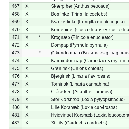
467
X
Skærpiber (Anthus petrosus)
468
X
Bogfinke (Fringilla coelebs)
469
X
Kvækerfinke (Fringilla montifringilla)
470
X
Kernebider (Coccothraustes coccothra
471
X
*
Krognæb (Pinicola enucleator)
472
X
Dompap (Pyrrhula pyrrhula)
473
*
Ørkendompap (Bucanetes githagineus
474
X
Karmindompap (Carpodacus erythrinu
475
X
Grønirisk (Chloris chloris)
476
X
Bjergirisk (Linaria flavirostris)
477
X
Tornirisk (Linaria cannabina)
478
X
Gråsisken (Acanthis flammea)
479
X
Stor Korsnæb (Loxia pytyopsittacus)
480
X
Lille Korsnæb (Loxia curvirostra)
481
X
Hvidvinget Korsnæb (Loxia leucoptera
482
X
Stillits (Carduelis carduelis)