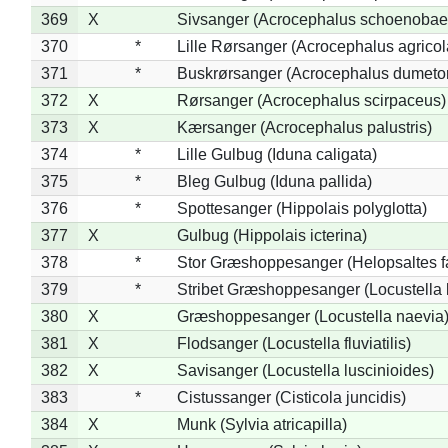
369
X
Sivsanger (Acrocephalus schoenobae
370
*
Lille Rørsanger (Acrocephalus agricol
371
*
Buskrørsanger (Acrocephalus dumeto
372
X
Rørsanger (Acrocephalus scirpaceus)
373
X
Kærsanger (Acrocephalus palustris)
374
*
Lille Gulbug (Iduna caligata)
375
*
Bleg Gulbug (Iduna pallida)
376
*
Spottesanger (Hippolais polyglotta)
377
X
Gulbug (Hippolais icterina)
378
*
Stor Græshoppesanger (Helopsaltes fa
379
*
Stribet Græshoppesanger (Locustella 
380
X
Græshoppesanger (Locustella naevia
381
X
Flodsanger (Locustella fluviatilis)
382
X
Savisanger (Locustella luscinioides)
383
*
Cistussanger (Cisticola juncidis)
384
X
Munk (Sylvia atricapilla)