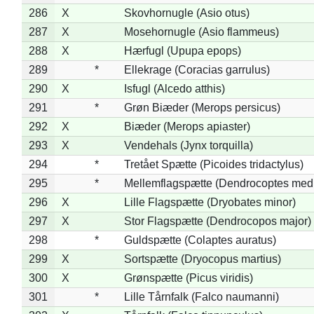
286
X
Skovhornugle (Asio otus)
287
X
Mosehornugle (Asio flammeus)
288
X
Hærfugl (Upupa epops)
289
*
Ellekrage (Coracias garrulus)
290
X
Isfugl (Alcedo atthis)
291
*
Grøn Biæder (Merops persicus)
292
X
Biæder (Merops apiaster)
293
X
Vendehals (Jynx torquilla)
294
*
Tretået Spætte (Picoides tridactylus)
295
*
Mellemflagspætte (Dendrocoptes med
296
X
Lille Flagspætte (Dryobates minor)
297
X
Stor Flagspætte (Dendrocopos major)
298
*
Guldspætte (Colaptes auratus)
299
X
Sortspætte (Dryocopus martius)
300
X
Grønspætte (Picus viridis)
301
*
Lille Tårnfalk (Falco naumanni)