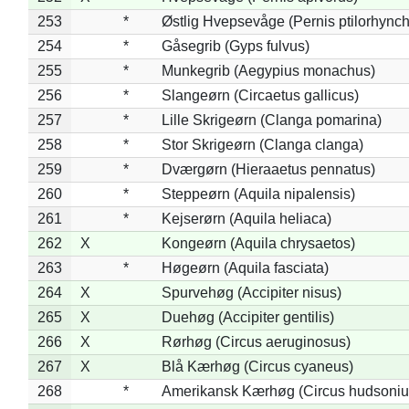
253
*
Østlig Hvepsevåge (Pernis ptilorhync
254
*
Gåsegrib (Gyps fulvus)
255
*
Munkegrib (Aegypius monachus)
256
*
Slangeørn (Circaetus gallicus)
257
*
Lille Skrigeørn (Clanga pomarina)
258
*
Stor Skrigeørn (Clanga clanga)
259
*
Dværgørn (Hieraaetus pennatus)
260
*
Steppeørn (Aquila nipalensis)
261
*
Kejserørn (Aquila heliaca)
262
X
Kongeørn (Aquila chrysaetos)
263
*
Høgeørn (Aquila fasciata)
264
X
Spurvehøg (Accipiter nisus)
265
X
Duehøg (Accipiter gentilis)
266
X
Rørhøg (Circus aeruginosus)
267
X
Blå Kærhøg (Circus cyaneus)
268
*
Amerikansk Kærhøg (Circus hudsoniu