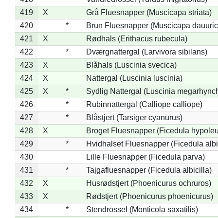
419
X
Grå Fluesnapper (Muscicapa striata)
420
*
Brun Fluesnapper (Muscicapa dauuric
421
X
Rødhals (Erithacus rubecula)
422
*
Dværgnattergal (Larvivora sibilans)
423
X
Blåhals (Luscinia svecica)
424
X
Nattergal (Luscinia luscinia)
425
X
*
Sydlig Nattergal (Luscinia megarhync
426
*
Rubinnattergal (Calliope calliope)
427
*
Blåstjert (Tarsiger cyanurus)
428
X
Broget Fluesnapper (Ficedula hypole
429
*
Hvidhalset Fluesnapper (Ficedula albic
430
Lille Fluesnapper (Ficedula parva)
431
*
Tajgafluesnapper (Ficedula albicilla)
432
X
Husrødstjert (Phoenicurus ochruros)
433
X
Rødstjert (Phoenicurus phoenicurus)
434
*
Stendrossel (Monticola saxatilis)