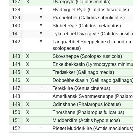
137
X
Dværgryle (Calidris minuta)
138
*
Hvidrygget Ryle (Calidris fuscicollis)
139
*
Prærieløber (Calidris subruficollis)
140
*
Stribet Ryle (Calidris melanotos)
141
*
Tyknæbbet Dværgryle (Calidris pusilla
142
*
Langnæbbet Sneppeklire (Limnodrom
scolopaceus)
143
X
Skovsneppe (Scolopax rusticola)
144
X
Enkeltbekkasin (Lymnocryptes minimu
145
X
Tredækker (Gallinago media)
146
X
Dobbeltbekkasin (Gallinago gallinago
147
*
Terekklire (Xenus cinereus)
148
*
Amerikansk Svømmesneppe (Phalaropu
149
X
Odinshane (Phalaropus lobatus)
150
X
Thorshane (Phalaropus fulicarius)
151
X
Mudderklire (Actitis hypoleucos)
152
*
Plettet Mudderklire (Actitis macularius