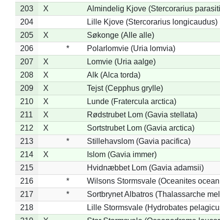
203
X
Almindelig Kjove (Stercorarius parasit
204
Lille Kjove (Stercorarius longicaudus)
205
X
Søkonge (Alle alle)
206
*
Polarlomvie (Uria lomvia)
207
X
Lomvie (Uria aalge)
208
X
Alk (Alca torda)
209
X
Tejst (Cepphus grylle)
210
X
Lunde (Fratercula arctica)
211
X
Rødstrubet Lom (Gavia stellata)
212
X
Sortstrubet Lom (Gavia arctica)
213
*
Stillehavslom (Gavia pacifica)
214
X
Islom (Gavia immer)
215
Hvidnæbbet Lom (Gavia adamsii)
216
*
Wilsons Stormsvale (Oceanites ocean
217
*
Sortbrynet Albatros (Thalassarche me
218
Lille Stormsvale (Hydrobates pelagicu