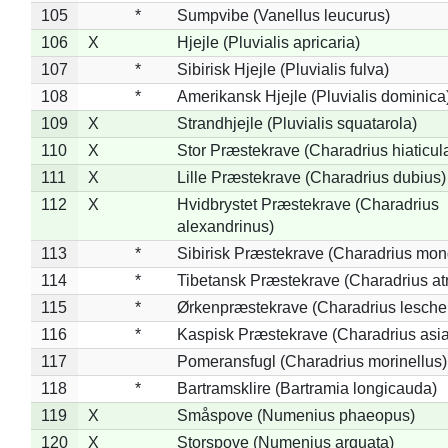
105
*
Sumpvibe (Vanellus leucurus)
106
X
Hjejle (Pluvialis apricaria)
107
*
Sibirisk Hjejle (Pluvialis fulva)
108
*
Amerikansk Hjejle (Pluvialis dominica
109
X
Strandhjejle (Pluvialis squatarola)
110
X
Stor Præstekrave (Charadrius hiaticul
111
X
Lille Præstekrave (Charadrius dubius)
112
X
Hvidbrystet Præstekrave (Charadrius
alexandrinus)
113
*
Sibirisk Præstekrave (Charadrius mon
114
*
Tibetansk Præstekrave (Charadrius atr
115
*
Ørkenpræstekrave (Charadrius leschen
116
*
Kaspisk Præstekrave (Charadrius asia
117
Pomeransfugl (Charadrius morinellus)
118
*
Bartramsklire (Bartramia longicauda)
119
X
Småspove (Numenius phaeopus)
120
X
Storspove (Numenius arquata)