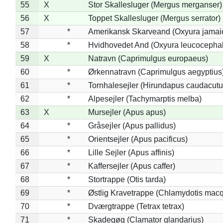
55
X
Stor Skallesluger (Mergus merganser)
56
X
Toppet Skallesluger (Mergus serrator)
57
*
Amerikansk Skarveand (Oxyura jamai
58
*
Hvidhovedet And (Oxyura leucocepha
59
X
Natravn (Caprimulgus europaeus)
60
*
Ørkennatravn (Caprimulgus aegyptius
61
*
Tornhalesejler (Hirundapus caudacutu
62
*
Alpesejler (Tachymarptis melba)
63
X
Mursejler (Apus apus)
64
*
Gråsejler (Apus pallidus)
65
*
Orientsejler (Apus pacificus)
66
*
Lille Sejler (Apus affinis)
67
*
Kaffersejler (Apus caffer)
68
*
Stortrappe (Otis tarda)
69
*
Østlig Kravetrappe (Chlamydotis macq
70
*
Dværgtrappe (Tetrax tetrax)
71
*
Skadegøg (Clamator glandarius)