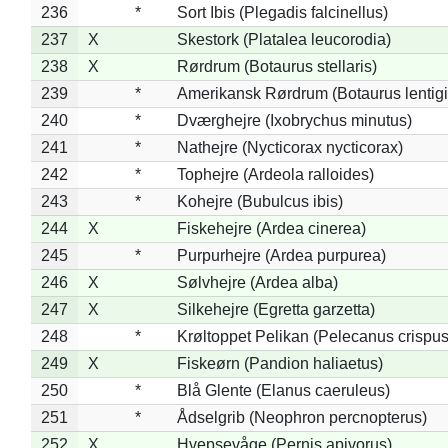
236
*
Sort Ibis (Plegadis falcinellus)
237
X
Skestork (Platalea leucorodia)
238
X
Rørdrum (Botaurus stellaris)
239
*
Amerikansk Rørdrum (Botaurus lentig
240
*
Dværghejre (Ixobrychus minutus)
241
*
Nathejre (Nycticorax nycticorax)
242
*
Tophejre (Ardeola ralloides)
243
*
Kohejre (Bubulcus ibis)
244
X
Fiskehejre (Ardea cinerea)
245
*
Purpurhejre (Ardea purpurea)
246
X
Sølvhejre (Ardea alba)
247
X
Silkehejre (Egretta garzetta)
248
*
Krøltoppet Pelikan (Pelecanus crispus
249
X
Fiskeørn (Pandion haliaetus)
250
*
Blå Glente (Elanus caeruleus)
251
*
Ådselgrib (Neophron percnopterus)
252
X
Hvepsevåge (Pernis apivorus)