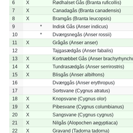
6
X
Rødhalset Gås (Branta ruficollis)
7
X
Canadagås (Branta canadensis)
8
X
Bramgås (Branta leucopsis)
9
*
Indisk Gås (Anser indicus)
10
*
Dværgsnegås (Anser rossii)
11
X
Grågås (Anser anser)
12
Tajgasædgås (Anser fabalis)
13
X
Kortnæbbet Gås (Anser brachyrhynch
14
X
Tundrasædgås (Anser serrirostris)
15
X
Blisgås (Anser albifrons)
16
Dværggås (Anser erythropus)
17
Sortsvane (Cygnus atratus)
18
X
Knopsvane (Cygnus olor)
19
X
Pibesvane (Cygnus columbianus)
20
X
Sangsvane (Cygnus cygnus)
21
X
Nilgås (Alopochen aegyptiaca)
22
X
Gravand (Tadorna tadorna)