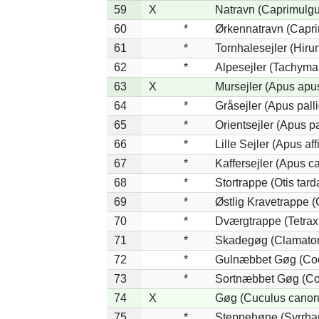
59
X
Natravn (Caprimulg
60
*
Ørkennatravn (Capri
61
*
Tornhalesejler (Hir
62
*
Alpesejler (Tachyma
63
X
Mursejler (Apus apu
64
*
Gråsejler (Apus pall
65
*
Orientsejler (Apus pa
66
*
Lille Sejler (Apus aff
67
*
Kaffersejler (Apus ca
68
*
Stortrappe (Otis tard
69
*
Østlig Kravetrappe 
70
*
Dværgtrappe (Tetrax 
71
*
Skadegøg (Clamator
72
*
Gulnæbbet Gøg (Co
73
*
Sortnæbbet Gøg (Co
74
X
Gøg (Cuculus canor
75
*
Steppehøne (Syrrha