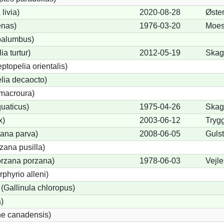
livia)
2020-08-28
Øste
nas)
1976-03-20
Moes
palumbus)
ia turtur)
2012-05-19
Skage
eptopelia orientalis)
lia decaocto)
macroura)
uaticus)
1975-04-26
Skag
x)
2003-06-12
Tryg
zana parva)
2008-06-05
Guls
zana pusilla)
orzana porzana)
1978-06-03
Vejl
phyrio alleni)
Gallinula chloropus)
)
ne canadensis)