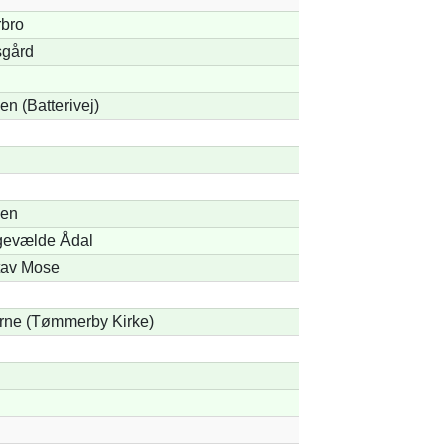
rbro
gård
n (Batterivej)
en
gevælde Ådal
tav Mose
erne (Tømmerby Kirke)