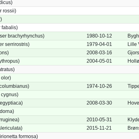
dicus)
rossii)
)
fabalis)
ser brachyrhynchus)
1980-10-12
Bygh
serrirostris)
1979-04-01
Lille
ons)
2008-03-16
Gjors
ythropus)
2004-05-01
Holl
tratus)
olor)
columbianus)
1974-10-26
Tipp
 cygnus)
egyptiaca)
2008-03-30
Hove
dorna)
rruginea)
2010-05-31
Klyd
ericulata)
2015-11-21
Brøn
irionetta formosa)