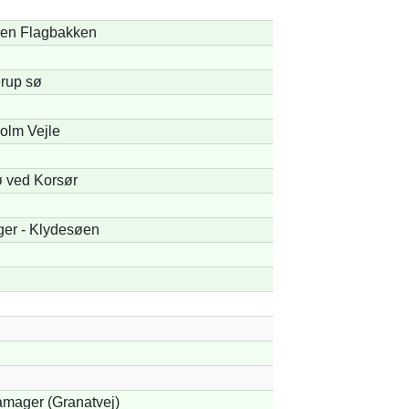
en Flagbakken
erup sø
olm Vejle
ø ved Korsør
er - Klydesøen
amager (Granatvej)