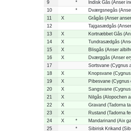
9
*
Indisk Gås (Anser in
10
*
Dværgsnegås (Anser 
11
X
Grågås (Anser anser
12
Tajgasædgås (Anser 
13
X
Kortnæbbet Gås (An
14
X
Tundrasædgås (Anser 
15
X
Blisgås (Anser albifr
16
X
Dværggås (Anser er
17
Sortsvane (Cygnus a
18
X
Knopsvane (Cygnus 
19
X
Pibesvane (Cygnus 
20
X
Sangsvane (Cygnus
21
X
Nilgås (Alopochen a
22
X
Gravand (Tadorna ta
23
X
Rustand (Tadorna fe
24
X
*
Mandarinand (Aix gal
25
*
Sibirisk Krikand (Sib