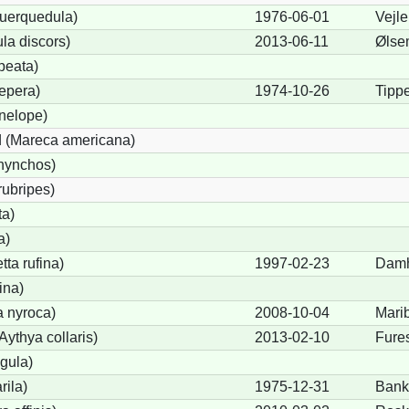
querquedula)
1976-06-01
Vejle
la discors)
2013-06-11
Ølse
peata)
epera)
1974-10-26
Tipp
nelope)
 (Mareca americana)
hynchos)
rubripes)
ta)
a)
ta rufina)
1997-02-23
Dam
ina)
a nyroca)
2008-10-04
Mari
ythya collaris)
2013-02-10
Fure
igula)
rila)
1975-12-31
Bank