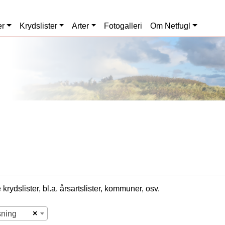
er
Krydslister
Arter
Fotogalleri
Om Netfugl
krydslister, bl.a. årsartslister, kommuner, osv.
×
sning