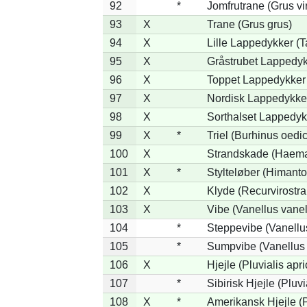
92
*
Jomfrutrane (Grus vi
93
X
Trane (Grus grus)
94
X
Lille Lappedykker (Ta
95
X
Gråstrubet Lappedyk
96
X
Toppet Lappedykker 
97
X
Nordisk Lappedykker
98
X
Sorthalset Lappedykk
99
X
*
Triel (Burhinus oed
100
X
Strandskade (Haema
101
X
*
Stylteløber (Himant
102
X
Klyde (Recurvirostra
103
X
Vibe (Vanellus vanel
104
*
Steppevibe (Vanellu
105
*
Sumpvibe (Vanellus 
106
X
Hjejle (Pluvialis apri
107
*
Sibirisk Hjejle (Pluvi
108
X
*
Amerikansk Hjejle (P