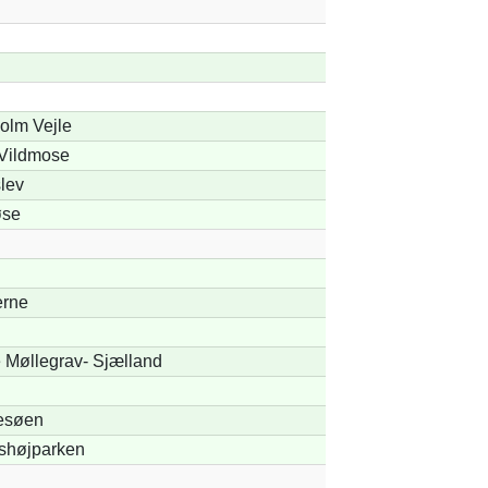
olm Vejle
 Vildmose
lev
øse
erne
 Møllegrav- Sjælland
esøen
shøjparken