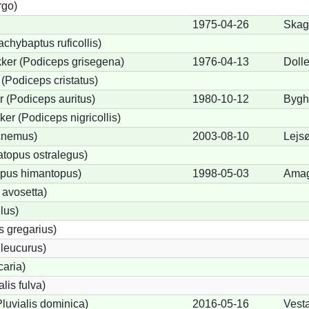
rgo)
1975-04-26
Skag
chybaptus ruficollis)
ker (Podiceps grisegena)
1976-04-13
Doll
(Podiceps cristatus)
 (Podiceps auritus)
1980-10-12
Bygh
er (Podiceps nigricollis)
icnemus)
2003-08-10
Lejs
topus ostralegus)
opus himantopus)
1998-05-03
Amag
 avosetta)
lus)
s gregarius)
leucurus)
caria)
alis fulva)
luvialis dominica)
2016-05-16
Vest