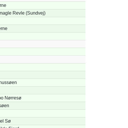
rne
magle Revle (Sundvej)
erne
hussøen
bo Nørresø
søen
el Sø