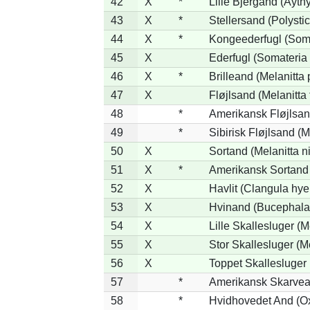
42
X
*
Lille Bjergand (Aythy
43
X
*
Stellersand (Polystict
44
X
*
Kongeederfugl (Soma
45
X
Ederfugl (Somateria 
46
X
*
Brilleand (Melanitta p
47
X
Fløjlsand (Melanitta 
48
*
Amerikansk Fløjlsand
49
*
Sibirisk Fløjlsand (M
50
X
Sortand (Melanitta n
51
X
*
Amerikansk Sortand 
52
X
Havlit (Clangula hye
53
X
Hvinand (Bucephala
54
X
Lille Skallesluger (M
55
X
Stor Skallesluger (
56
X
Toppet Skallesluger 
57
*
Amerikansk Skarvea
58
*
Hvidhovedet And (O