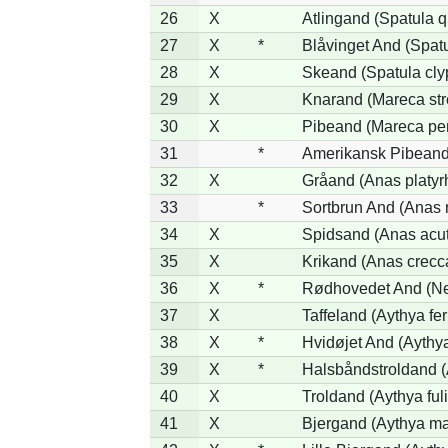
26
X
Atlingand (Spatula 
27
X
*
Blåvinget And (Spatu
28
X
Skeand (Spatula cly
29
X
Knarand (Mareca str
30
X
Pibeand (Mareca pe
31
*
Amerikansk Pibeand
32
X
Gråand (Anas platyr
33
*
Sortbrun And (Anas 
34
X
Spidsand (Anas acu
35
X
Krikand (Anas crecc
36
X
*
Rødhovedet And (Net
37
X
Taffeland (Aythya fer
38
X
*
Hvidøjet And (Aythy
39
X
*
Halsbåndstroldand (A
40
X
Troldand (Aythya ful
41
X
Bjergand (Aythya ma