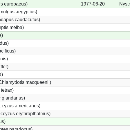
us europaeus)
1977-06-20
Nystr
mulgus aegyptius)
undapus caudacutus)
rptis melba)
s)
idus)
cificus)
inis)
ffer)
a)
(Chlamydotis macqueenii)
tetrax)
 glandarius)
ccyzus americanus)
ccyzus erythropthalmus)
us)
ptes paradoxus)