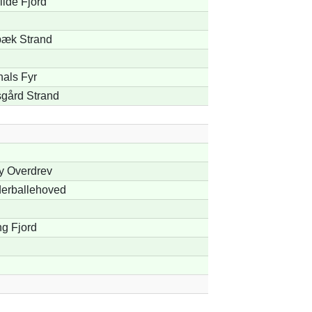
lde Fjord
bæk Strand
hals Fyr
gård Strand
y Overdrev
erballehoved
g Fjord