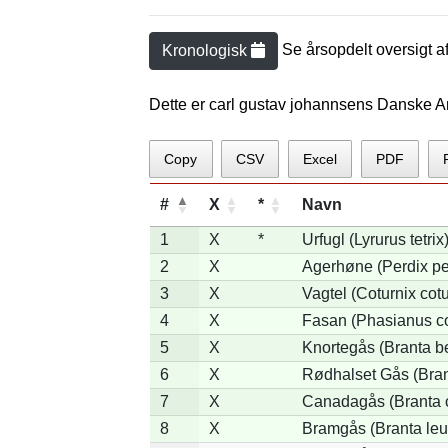
Se årsopdelt oversigt a
Kronologisk
Dette er carl gustav johannsens Danske Ar
Copy
CSV
Excel
PDF
#
X
*
Navn
1
X
*
Urfugl (Lyrurus tetrix
2
X
Agerhøne (Perdix pe
3
X
Vagtel (Coturnix cotu
4
X
Fasan (Phasianus co
5
X
Knortegås (Branta be
6
X
Rødhalset Gås (Brant
7
X
Canadagås (Branta 
8
X
Bramgås (Branta leu