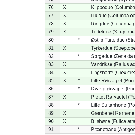
76
X
Klippedue (Columba 
77
X
Huldue (Columba oe
78
X
Ringdue (Columba 
79
X
Turteldue (Streptopel
80
*
Østlig Turteldue (Str
81
X
Tyrkerdue (Streptope
82
*
Sørgedue (Zenaida 
83
X
Vandrikse (Rallus aq
84
X
Engsnarre (Crex cre
85
X
*
Lille Rørvagtel (Por
86
*
Dværgrørvagtel (Por
87
X
Plettet Rørvagtel (P
88
*
Lille Sultanhøne (Por
89
X
Grønbenet Rørhøne (
90
X
Blishøne (Fulica atra
91
*
Prærietrane (Antigo