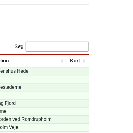
Søg:
tion
Kort
enshus Hede
estederne
g Fjord
rne
jorden ved Romdrupholm
olm Veje