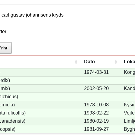
f
carl gustav johannsen
s kryds
ter
Print
Dato
Loka
)
1974-03-31
Kong
rdix)
rnix)
2002-05-20
Kand
lchicus)
rnicla)
1978-10-08
Kysin
a ruficollis)
1998-02-22
Vejle
canadensis)
1980-02-19
Limf
copsis)
1981-09-27
Bygh