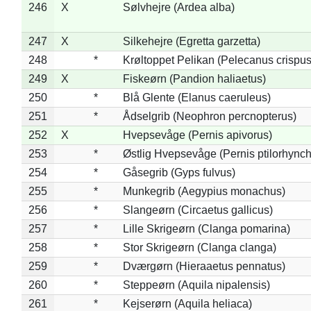
246
X
Sølvhejre (Ardea alba)
247
X
Silkehejre (Egretta garzetta)
248
*
Krøltoppet Pelikan (Pelecanus crispus
249
X
Fiskeørn (Pandion haliaetus)
250
*
Blå Glente (Elanus caeruleus)
251
*
Ådselgrib (Neophron percnopterus)
252
X
Hvepsevåge (Pernis apivorus)
253
*
Østlig Hvepsevåge (Pernis ptilorhync
254
*
Gåsegrib (Gyps fulvus)
255
*
Munkegrib (Aegypius monachus)
256
*
Slangeørn (Circaetus gallicus)
257
*
Lille Skrigeørn (Clanga pomarina)
258
*
Stor Skrigeørn (Clanga clanga)
259
*
Dværgørn (Hieraaetus pennatus)
260
*
Steppeørn (Aquila nipalensis)
261
*
Kejserørn (Aquila heliaca)