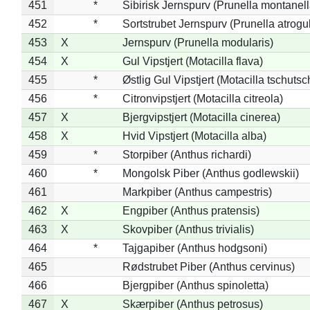
451
*
Sibirisk Jernspurv (Prunella montanell
452
*
Sortstrubet Jernspurv (Prunella atrogul
453
X
Jernspurv (Prunella modularis)
454
X
Gul Vipstjert (Motacilla flava)
455
*
Østlig Gul Vipstjert (Motacilla tschuts
456
*
Citronvipstjert (Motacilla citreola)
457
X
Bjergvipstjert (Motacilla cinerea)
458
X
Hvid Vipstjert (Motacilla alba)
459
*
Storpiber (Anthus richardi)
460
*
Mongolsk Piber (Anthus godlewskii)
461
Markpiber (Anthus campestris)
462
X
Engpiber (Anthus pratensis)
463
X
Skovpiber (Anthus trivialis)
464
*
Tajgapiber (Anthus hodgsoni)
465
Rødstrubet Piber (Anthus cervinus)
466
Bjergpiber (Anthus spinoletta)
467
X
Skærpiber (Anthus petrosus)