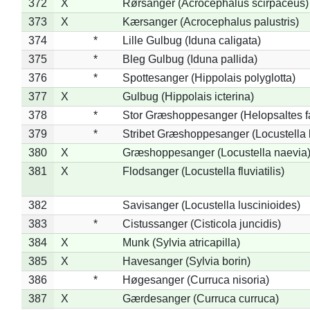
372
X
Rørsanger (Acrocephalus scirpaceus)
373
X
Kærsanger (Acrocephalus palustris)
374
*
Lille Gulbug (Iduna caligata)
375
*
Bleg Gulbug (Iduna pallida)
376
*
Spottesanger (Hippolais polyglotta)
377
X
Gulbug (Hippolais icterina)
378
*
Stor Græshoppesanger (Helopsaltes fa
379
*
Stribet Græshoppesanger (Locustella 
380
X
Græshoppesanger (Locustella naevia
381
X
Flodsanger (Locustella fluviatilis)
382
Savisanger (Locustella luscinioides)
383
*
Cistussanger (Cisticola juncidis)
384
X
Munk (Sylvia atricapilla)
385
X
Havesanger (Sylvia borin)
386
*
Høgesanger (Curruca nisoria)
387
X
Gærdesanger (Curruca curruca)