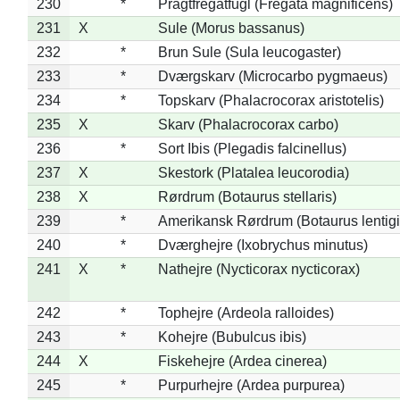
230
*
Pragtfregatfugl (Fregata magnificens)
231
X
Sule (Morus bassanus)
232
*
Brun Sule (Sula leucogaster)
233
*
Dværgskarv (Microcarbo pygmaeus)
234
*
Topskarv (Phalacrocorax aristotelis)
235
X
Skarv (Phalacrocorax carbo)
236
*
Sort Ibis (Plegadis falcinellus)
237
X
Skestork (Platalea leucorodia)
238
X
Rørdrum (Botaurus stellaris)
239
*
Amerikansk Rørdrum (Botaurus lentig
240
*
Dværghejre (Ixobrychus minutus)
241
X
*
Nathejre (Nycticorax nycticorax)
242
*
Tophejre (Ardeola ralloides)
243
*
Kohejre (Bubulcus ibis)
244
X
Fiskehejre (Ardea cinerea)
245
*
Purpurhejre (Ardea purpurea)