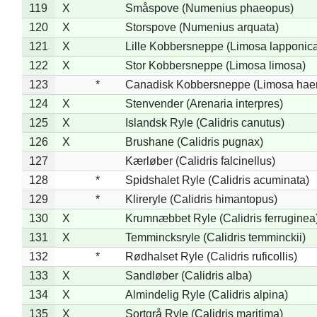
119
X
Småspove (Numenius phaeopus)
120
X
Storspove (Numenius arquata)
121
X
Lille Kobbersneppe (Limosa lapponic
122
X
Stor Kobbersneppe (Limosa limosa)
123
*
Canadisk Kobbersneppe (Limosa hae
124
X
Stenvender (Arenaria interpres)
125
X
Islandsk Ryle (Calidris canutus)
126
X
Brushane (Calidris pugnax)
127
Kærløber (Calidris falcinellus)
128
*
Spidshalet Ryle (Calidris acuminata)
129
*
Klireryle (Calidris himantopus)
130
X
Krumnæbbet Ryle (Calidris ferruginea
131
X
Temmincksryle (Calidris temminckii)
132
*
Rødhalset Ryle (Calidris ruficollis)
133
X
Sandløber (Calidris alba)
134
X
Almindelig Ryle (Calidris alpina)
135
X
Sortgrå Ryle (Calidris maritima)