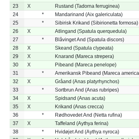
23
X
Rustand (Tadorna ferruginea)
24
*
Mandarinand (Aix galericulata)
25
*
Sibirisk Krikand (Sibirionetta formosa)
26
X
Atlingand (Spatula querquedula)
27
*
Blåvinget And (Spatula discors)
28
X
Skeand (Spatula clypeata)
29
X
Knarand (Mareca strepera)
30
X
Pibeand (Mareca penelope)
31
*
Amerikansk Pibeand (Mareca america
32
X
Gråand (Anas platyrhynchos)
33
*
Sortbrun And (Anas rubripes)
34
X
Spidsand (Anas acuta)
35
X
Krikand (Anas crecca)
36
*
Rødhovedet And (Netta rufina)
37
X
Taffeland (Aythya ferina)
38
*
Hvidøjet And (Aythya nyroca)