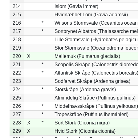
214
Islom (Gavia immer)
215
Hvidnæbbet Lom (Gavia adamsii)
216
*
Wilsons Stormsvale (Oceanites ocean
217
*
Sortbrynet Albatros (Thalassarche me
218
Lille Stormsvale (Hydrobates pelagicu
219
Stor Stormsvale (Oceanodroma leuco
220
X
Mallemuk (Fulmarus glacialis)
221
*
Scopolis Skråpe (Calonectris diomed
222
*
Atlantisk Skråpe (Calonectris borealis
223
Sodfarvet Skråpe (Ardenna grisea)
224
*
Storskråpe (Ardenna gravis)
225
Almindelig Skråpe (Puffinus puffinus)
226
*
Middelhavsskråpe (Puffinus yelkouan)
227
*
Tropeskråpe (Puffinus lherminieri)
228
X
*
Sort Stork (Ciconia nigra)
229
X
Hvid Stork (Ciconia ciconia)