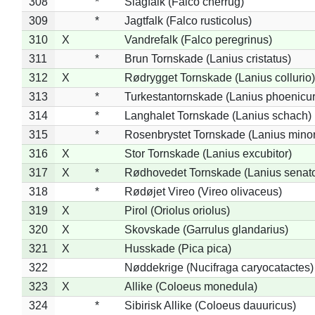
308
*
Slagfalk (Falco cherrug)
309
*
Jagtfalk (Falco rusticolus)
310
X
Vandrefalk (Falco peregrinus)
311
*
Brun Tornskade (Lanius cristatus)
312
X
Rødrygget Tornskade (Lanius collurio)
313
*
Turkestantornskade (Lanius phoenicur
314
*
Langhalet Tornskade (Lanius schach)
315
*
Rosenbrystet Tornskade (Lanius minor
316
X
Stor Tornskade (Lanius excubitor)
317
X
*
Rødhovedet Tornskade (Lanius senato
318
*
Rødøjet Vireo (Vireo olivaceus)
319
X
Pirol (Oriolus oriolus)
320
X
Skovskade (Garrulus glandarius)
321
X
Husskade (Pica pica)
322
Nøddekrige (Nucifraga caryocatactes)
323
X
Allike (Coloeus monedula)
324
*
Sibirisk Allike (Coloeus dauuricus)