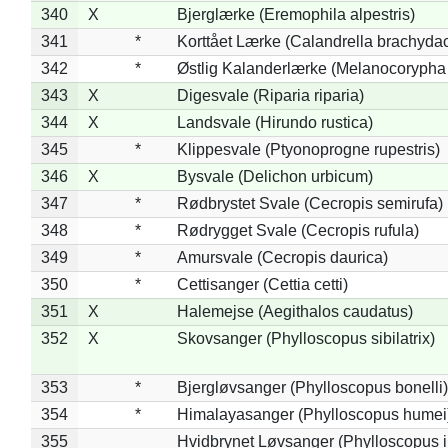
340
X
Bjerglærke (Eremophila alpestris)
341
*
Korttået Lærke (Calandrella brachydac
342
*
Østlig Kalanderlærke (Melanocorypha
343
X
Digesvale (Riparia riparia)
344
X
Landsvale (Hirundo rustica)
345
*
Klippesvale (Ptyonoprogne rupestris)
346
X
Bysvale (Delichon urbicum)
347
*
Rødbrystet Svale (Cecropis semirufa)
348
*
Rødrygget Svale (Cecropis rufula)
349
*
Amursvale (Cecropis daurica)
350
*
Cettisanger (Cettia cetti)
351
X
Halemejse (Aegithalos caudatus)
352
X
Skovsanger (Phylloscopus sibilatrix)
353
*
Bjergløvsanger (Phylloscopus bonelli)
354
*
Himalayasanger (Phylloscopus humei
355
Hvidbrynet Løvsanger (Phylloscopus i