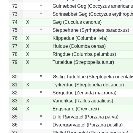
72
*
Gulnæbbet Gøg (Coccyzus americanu
73
*
Sortnæbbet Gøg (Coccyzus erythropt
74
X
Gøg (Cuculus canorus)
75
*
Steppehøne (Syrrhaptes paradoxus)
76
X
Klippedue (Columba livia)
77
X
Huldue (Columba oenas)
78
X
Ringdue (Columba palumbus)
79
X
Turteldue (Streptopelia turtur)
80
*
Østlig Turteldue (Streptopelia orientali
81
X
Tyrkerdue (Streptopelia decaocto)
82
*
Sørgedue (Zenaida macroura)
83
X
Vandrikse (Rallus aquaticus)
84
X
Engsnarre (Crex crex)
85
*
Lille Rørvagtel (Porzana parva)
86
*
Dværgrørvagtel (Porzana pusilla)
87
Plettet Rørvagtel (Porzana porzana)