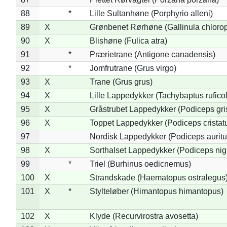
88
*
Lille Sultanhøne (Porphyrio alleni)
89
X
Grønbenet Rørhøne (Gallinula chloro
90
X
Blishøne (Fulica atra)
91
*
Prærietrane (Antigone canadensis)
92
*
Jomfrutrane (Grus virgo)
93
X
Trane (Grus grus)
94
X
Lille Lappedykker (Tachybaptus ruficol
95
X
Gråstrubet Lappedykker (Podiceps gr
96
X
Toppet Lappedykker (Podiceps cristat
97
Nordisk Lappedykker (Podiceps auritu
98
X
Sorthalset Lappedykker (Podiceps nigri
99
*
Triel (Burhinus oedicnemus)
100
X
Strandskade (Haematopus ostralegus
101
X
*
Stylteløber (Himantopus himantopus)
102
X
Klyde (Recurvirostra avosetta)