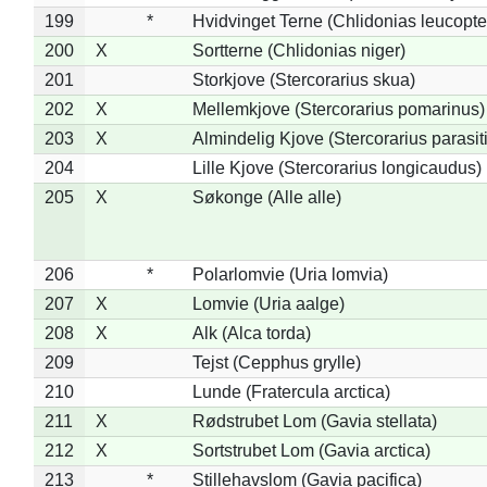
199
*
Hvidvinget Terne (Chlidonias leucopte
200
X
Sortterne (Chlidonias niger)
201
Storkjove (Stercorarius skua)
202
X
Mellemkjove (Stercorarius pomarinus)
203
X
Almindelig Kjove (Stercorarius parasit
204
Lille Kjove (Stercorarius longicaudus)
205
X
Søkonge (Alle alle)
206
*
Polarlomvie (Uria lomvia)
207
X
Lomvie (Uria aalge)
208
X
Alk (Alca torda)
209
Tejst (Cepphus grylle)
210
Lunde (Fratercula arctica)
211
X
Rødstrubet Lom (Gavia stellata)
212
X
Sortstrubet Lom (Gavia arctica)
213
*
Stillehavslom (Gavia pacifica)