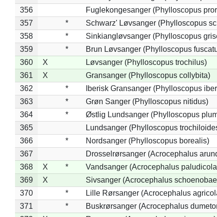
356
Fuglekongesanger (Phylloscopus pror
357
*
Schwarz' Løvsanger (Phylloscopus sc
358
*
Sinkiangløvsanger (Phylloscopus gris
359
*
Brun Løvsanger (Phylloscopus fuscat
360
X
Løvsanger (Phylloscopus trochilus)
361
X
Gransanger (Phylloscopus collybita)
362
*
Iberisk Gransanger (Phylloscopus iber
363
*
Grøn Sanger (Phylloscopus nitidus)
364
*
Østlig Lundsanger (Phylloscopus plum
365
Lundsanger (Phylloscopus trochiloide
366
*
Nordsanger (Phylloscopus borealis)
367
Drosselrørsanger (Acrocephalus arun
368
X
*
Vandsanger (Acrocephalus paludicola
369
X
Sivsanger (Acrocephalus schoenobae
370
*
Lille Rørsanger (Acrocephalus agricol
371
*
Buskrørsanger (Acrocephalus dumeto