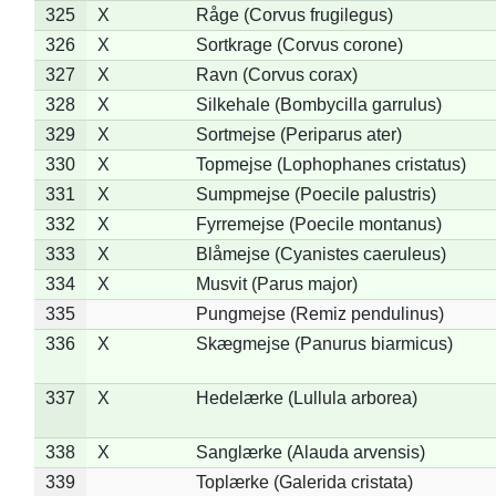
325
X
Råge (Corvus frugilegus)
326
X
Sortkrage (Corvus corone)
327
X
Ravn (Corvus corax)
328
X
Silkehale (Bombycilla garrulus)
329
X
Sortmejse (Periparus ater)
330
X
Topmejse (Lophophanes cristatus)
331
X
Sumpmejse (Poecile palustris)
332
X
Fyrremejse (Poecile montanus)
333
X
Blåmejse (Cyanistes caeruleus)
334
X
Musvit (Parus major)
335
Pungmejse (Remiz pendulinus)
336
X
Skægmejse (Panurus biarmicus)
337
X
Hedelærke (Lullula arborea)
338
X
Sanglærke (Alauda arvensis)
339
Toplærke (Galerida cristata)