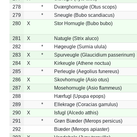
278
*
Dværghornugle (Otus scops)
279
*
Sneugle (Bubo scandiacus)
280
X
Stor Hornugle (Bubo bubo)
281
X
Natugle (Strix aluco)
282
*
Høgeugle (Surnia ulula)
283
X
*
Spurveugle (Glaucidium passerinum)
284
X
Kirkeugle (Athene noctua)
285
*
Perleugle (Aegolius funereus)
286
X
Skovhornugle (Asio otus)
287
X
Mosehornugle (Asio flammeus)
288
Hærfugl (Upupa epops)
289
*
Ellekrage (Coracias garrulus)
290
X
Isfugl (Alcedo atthis)
291
*
Grøn Biæder (Merops persicus)
292
Biæder (Merops apiaster)