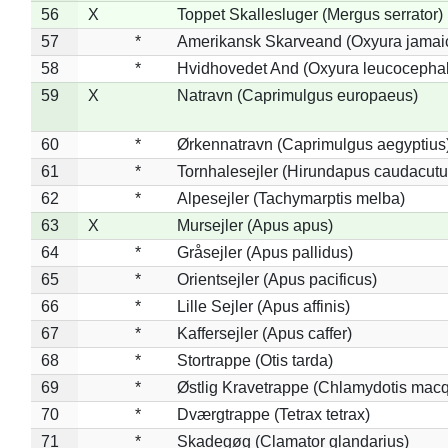
56
X
Toppet Skallesluger (Mergus serrator)
57
*
Amerikansk Skarveand (Oxyura jamai
58
*
Hvidhovedet And (Oxyura leucocepha
59
X
Natravn (Caprimulgus europaeus)
60
*
Ørkennatravn (Caprimulgus aegyptius
61
*
Tornhalesejler (Hirundapus caudacutu
62
*
Alpesejler (Tachymarptis melba)
63
X
Mursejler (Apus apus)
64
*
Gråsejler (Apus pallidus)
65
*
Orientsejler (Apus pacificus)
66
*
Lille Sejler (Apus affinis)
67
*
Kaffersejler (Apus caffer)
68
*
Stortrappe (Otis tarda)
69
*
Østlig Kravetrappe (Chlamydotis macq
70
*
Dværgtrappe (Tetrax tetrax)
71
*
Skadegøg (Clamator glandarius)