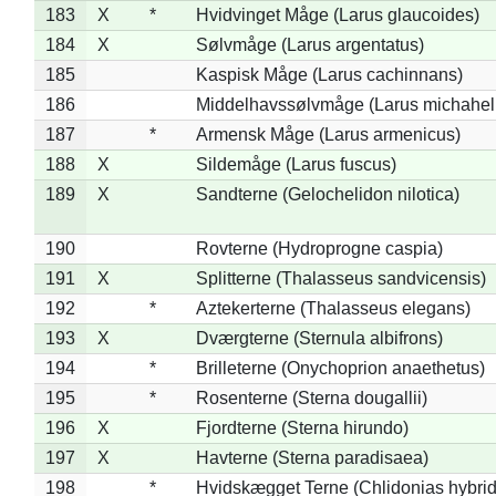
183
X
*
Hvidvinget Måge (Larus glaucoides)
184
X
Sølvmåge (Larus argentatus)
185
Kaspisk Måge (Larus cachinnans)
186
Middelhavssølvmåge (Larus michahell
187
*
Armensk Måge (Larus armenicus)
188
X
Sildemåge (Larus fuscus)
189
X
Sandterne (Gelochelidon nilotica)
190
Rovterne (Hydroprogne caspia)
191
X
Splitterne (Thalasseus sandvicensis)
192
*
Aztekerterne (Thalasseus elegans)
193
X
Dværgterne (Sternula albifrons)
194
*
Brilleterne (Onychoprion anaethetus)
195
*
Rosenterne (Sterna dougallii)
196
X
Fjordterne (Sterna hirundo)
197
X
Havterne (Sterna paradisaea)
198
*
Hvidskægget Terne (Chlidonias hybrid