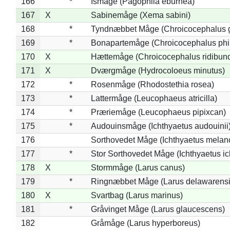
166
*
Ismåge (Pagophila eburnea)
167
X
Sabinemåge (Xema sabini)
168
*
Tyndnæbbet Måge (Chroicocephalus 
169
*
Bonapartemåge (Chroicocephalus phil
170
X
Hættemåge (Chroicocephalus ridibun
171
X
Dværgmåge (Hydrocoloeus minutus)
172
*
Rosenmåge (Rhodostethia rosea)
173
*
Lattermåge (Leucophaeus atricilla)
174
*
Præriemåge (Leucophaeus pipixcan)
175
*
Audouinsmåge (Ichthyaetus audouinii
176
Sorthovedet Måge (Ichthyaetus melan
177
*
Stor Sorthovedet Måge (Ichthyaetus ic
178
X
Stormmåge (Larus canus)
179
*
Ringnæbbet Måge (Larus delawarensi
180
X
Svartbag (Larus marinus)
181
*
Gråvinget Måge (Larus glaucescens)
182
Gråmåge (Larus hyperboreus)