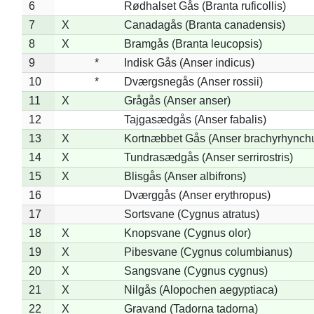
6
Rødhalset Gås (Branta ruficollis)
7
X
Canadagås (Branta canadensis)
8
X
Bramgås (Branta leucopsis)
9
*
Indisk Gås (Anser indicus)
10
*
Dværgsnegås (Anser rossii)
11
X
Grågås (Anser anser)
12
Tajgasædgås (Anser fabalis)
13
X
Kortnæbbet Gås (Anser brachyrhynch
14
X
Tundrasædgås (Anser serrirostris)
15
X
Blisgås (Anser albifrons)
16
Dværggås (Anser erythropus)
17
Sortsvane (Cygnus atratus)
18
X
Knopsvane (Cygnus olor)
19
X
Pibesvane (Cygnus columbianus)
20
X
Sangsvane (Cygnus cygnus)
21
X
Nilgås (Alopochen aegyptiaca)
22
X
Gravand (Tadorna tadorna)