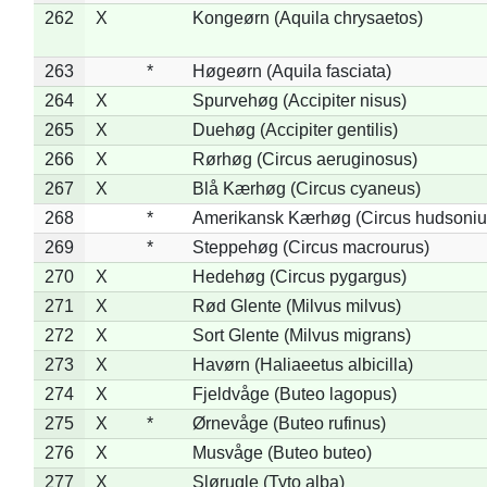
262
X
Kongeørn (Aquila chrysaetos)
263
*
Høgeørn (Aquila fasciata)
264
X
Spurvehøg (Accipiter nisus)
265
X
Duehøg (Accipiter gentilis)
266
X
Rørhøg (Circus aeruginosus)
267
X
Blå Kærhøg (Circus cyaneus)
268
*
Amerikansk Kærhøg (Circus hudsoniu
269
*
Steppehøg (Circus macrourus)
270
X
Hedehøg (Circus pygargus)
271
X
Rød Glente (Milvus milvus)
272
X
Sort Glente (Milvus migrans)
273
X
Havørn (Haliaeetus albicilla)
274
X
Fjeldvåge (Buteo lagopus)
275
X
*
Ørnevåge (Buteo rufinus)
276
X
Musvåge (Buteo buteo)
277
X
Slørugle (Tyto alba)