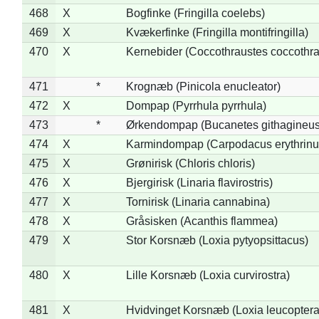
468
X
Bogfinke (Fringilla coelebs)
469
X
Kvækerfinke (Fringilla montifringilla)
470
X
Kernebider (Coccothraustes coccothra
471
*
Krognæb (Pinicola enucleator)
472
X
Dompap (Pyrrhula pyrrhula)
473
*
Ørkendompap (Bucanetes githagineus
474
X
Karmindompap (Carpodacus erythrinu
475
X
Grønirisk (Chloris chloris)
476
X
Bjergirisk (Linaria flavirostris)
477
X
Tornirisk (Linaria cannabina)
478
X
Gråsisken (Acanthis flammea)
479
X
Stor Korsnæb (Loxia pytyopsittacus)
480
X
Lille Korsnæb (Loxia curvirostra)
481
X
Hvidvinget Korsnæb (Loxia leucoptera