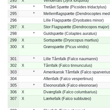
293
X
Vendehals (Jynx torquilla)
294
*
Tretået Spætte (Picoides tridactylus)
295
*
Mellemflagspætte (Dendrocoptes med
296
Lille Flagspætte (Dryobates minor)
297
X
Stor Flagspætte (Dendrocopos major)
298
*
Guldspætte (Colaptes auratus)
299
X
Sortspætte (Dryocopus martius)
300
X
Grønspætte (Picus viridis)
301
*
Lille Tårnfalk (Falco naumanni)
302
X
Tårnfalk (Falco tinnunculus)
303
*
Amerikansk Tårnfalk (Falco sparverius
304
Aftenfalk (Falco vespertinus)
305
*
Eleonorafalk (Falco eleonorae)
306
X
Dværgfalk (Falco columbarius)
307
X
Lærkefalk (Falco subbuteo)