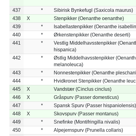
437
*
Sibirisk Bynkefugl (Saxicola maurus)
438
X
Stenpikker (Oenanthe oenanthe)
439
*
Isabellastenpikker (Oenanthe isabelli
440
*
Ørkenstenpikker (Oenanthe deserti)
441
*
Vestlig Middelhavsstenpikker (Oenant
hispanica)
442
*
Østlig Middelhavsstenpikker (Oenant
melanoleuca)
443
*
Nonnestenpikker (Oenanthe pleschan
444
*
Hvidkronet Stenpikker (Oenanthe leu
445
X
Vandstær (Cinclus cinclus)
446
X
Gråspurv (Passer domesticus)
447
*
Spansk Spurv (Passer hispaniolensis)
448
X
Skovspurv (Passer montanus)
449
*
Snefinke (Montifringilla nivalis)
450
*
Alpejernspurv (Prunella collaris)