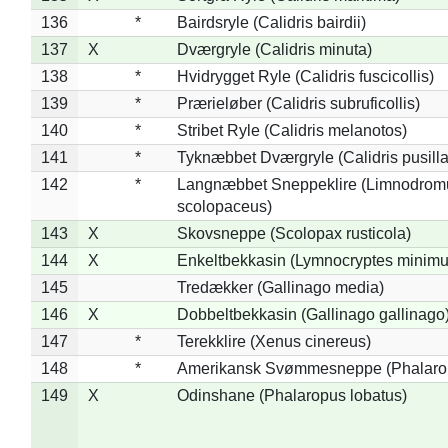
136
*
Bairdsryle (Calidris bairdii)
137
X
Dværgryle (Calidris minuta)
138
*
Hvidrygget Ryle (Calidris fuscicollis)
139
*
Prærieløber (Calidris subruficollis)
140
*
Stribet Ryle (Calidris melanotos)
141
*
Tyknæbbet Dværgryle (Calidris pusilla
142
*
Langnæbbet Sneppeklire (Limnodrom
scolopaceus)
143
X
Skovsneppe (Scolopax rusticola)
144
X
Enkeltbekkasin (Lymnocryptes minimu
145
Tredækker (Gallinago media)
146
X
Dobbeltbekkasin (Gallinago gallinago
147
*
Terekklire (Xenus cinereus)
148
*
Amerikansk Svømmesneppe (Phalaropu
149
X
Odinshane (Phalaropus lobatus)