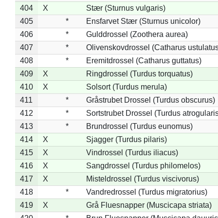
404
X
Stær (Sturnus vulgaris)
405
*
Ensfarvet Stær (Sturnus unicolor)
406
*
Gulddrossel (Zoothera aurea)
407
*
Olivenskovdrossel (Catharus ustulatus
408
*
Eremitdrossel (Catharus guttatus)
409
X
Ringdrossel (Turdus torquatus)
410
X
Solsort (Turdus merula)
411
*
Gråstrubet Drossel (Turdus obscurus)
412
*
Sortstrubet Drossel (Turdus atrogularis
413
*
Brundrossel (Turdus eunomus)
414
X
Sjagger (Turdus pilaris)
415
X
Vindrossel (Turdus iliacus)
416
X
Sangdrossel (Turdus philomelos)
417
X
Misteldrossel (Turdus viscivorus)
418
*
Vandredrossel (Turdus migratorius)
419
X
Grå Fluesnapper (Muscicapa striata)