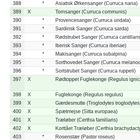
388
*
Asiatisk Ørkensanger (Curruca nana)
389
X
Tornsanger (Curruca communis)
390
*
Provencesanger (Curruca undata)
391
*
Sardinsk Sanger (Curruca sarda)
392
*
Rødstrubet Sanger (Curruca cantillans
393
*
Iberisk Sanger (Curruca iberiae)
394
*
Makisanger (Curruca subalpina)
395
*
Sorthovedet Sanger (Curruca melano
396
*
Sortstrubet Sanger (Curruca ruppeli)
397
X
Rødtoppet Fuglekonge (Regulus ignica
398
X
Fuglekonge (Regulus regulus)
399
X
Gærdesmutte (Troglodytes troglodytes
400
X
Spætmejse (Sitta europaea)
401
X
Træløber (Certhia familiaris)
402
X
Korttået Træløber (Certhia brachydact
403
*
Rosenstær (Pastor roseus)