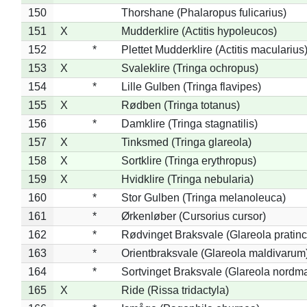
150
Thorshane (Phalaropus fulicarius)
151
X
Mudderklire (Actitis hypoleucos)
152
*
Plettet Mudderklire (Actitis macularius
153
X
Svaleklire (Tringa ochropus)
154
*
Lille Gulben (Tringa flavipes)
155
X
Rødben (Tringa totanus)
156
*
Damklire (Tringa stagnatilis)
157
X
Tinksmed (Tringa glareola)
158
X
Sortklire (Tringa erythropus)
159
X
Hvidklire (Tringa nebularia)
160
*
Stor Gulben (Tringa melanoleuca)
161
*
Ørkenløber (Cursorius cursor)
162
*
Rødvinget Braksvale (Glareola pratinc
163
*
Orientbraksvale (Glareola maldivarum
164
*
Sortvinget Braksvale (Glareola nordm
165
X
Ride (Rissa tridactyla)