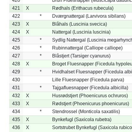
420
*
Brun Fluesnapper (Muscicapa dauuric
421
X
Rødhals (Erithacus rubecula)
422
*
Dværgnattergal (Larvivora sibilans)
423
X
Blåhals (Luscinia svecica)
424
X
Nattergal (Luscinia luscinia)
425
*
Sydlig Nattergal (Luscinia megarhync
426
*
Rubinnattergal (Calliope calliope)
427
*
Blåstjert (Tarsiger cyanurus)
428
X
Broget Fluesnapper (Ficedula hypole
429
*
Hvidhalset Fluesnapper (Ficedula albic
430
Lille Fluesnapper (Ficedula parva)
431
*
Tajgafluesnapper (Ficedula albicilla)
432
X
Husrødstjert (Phoenicurus ochruros)
433
X
Rødstjert (Phoenicurus phoenicurus)
434
*
Stendrossel (Monticola saxatilis)
435
X
Bynkefugl (Saxicola rubetra)
436
X
Sortstrubet Bynkefugl (Saxicola rubico