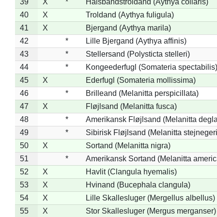
39
X
*
Halsbåndstroldand (Aythya collaris)
40
X
Troldand (Aythya fuligula)
41
X
Bjergand (Aythya marila)
42
*
Lille Bjergand (Aythya affinis)
43
*
Stellersand (Polysticta stelleri)
44
*
Kongeederfugl (Somateria spectabilis
45
X
Ederfugl (Somateria mollissima)
46
*
Brilleand (Melanitta perspicillata)
47
X
Fløjlsand (Melanitta fusca)
48
*
Amerikansk Fløjlsand (Melanitta degla
49
*
Sibirisk Fløjlsand (Melanitta stejnegeri
50
X
Sortand (Melanitta nigra)
51
*
Amerikansk Sortand (Melanitta ameri
52
X
Havlit (Clangula hyemalis)
53
X
Hvinand (Bucephala clangula)
54
X
Lille Skallesluger (Mergellus albellus)
55
X
Stor Skallesluger (Mergus merganser)