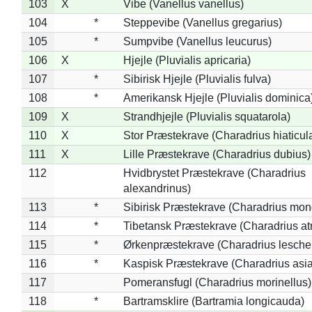
103
X
Vibe (Vanellus vanellus)
104
*
Steppevibe (Vanellus gregarius)
105
*
Sumpvibe (Vanellus leucurus)
106
X
Hjejle (Pluvialis apricaria)
107
*
Sibirisk Hjejle (Pluvialis fulva)
108
*
Amerikansk Hjejle (Pluvialis dominica
109
X
Strandhjejle (Pluvialis squatarola)
110
X
Stor Præstekrave (Charadrius hiaticul
111
X
Lille Præstekrave (Charadrius dubius)
112
Hvidbrystet Præstekrave (Charadrius
alexandrinus)
113
*
Sibirisk Præstekrave (Charadrius mon
114
*
Tibetansk Præstekrave (Charadrius atr
115
*
Ørkenpræstekrave (Charadrius leschen
116
*
Kaspisk Præstekrave (Charadrius asia
117
Pomeransfugl (Charadrius morinellus)
118
*
Bartramsklire (Bartramia longicauda)