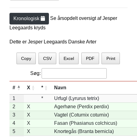
Se årsopdelt oversigt af
Jesper
Kronologisk
Leegaard
s kryds
Dette er Jesper Leegaards Danske Arter
Copy
CSV
Excel
PDF
Print
Søg:
#
X
*
Navn
1
*
Urfugl (Lyrurus tetrix)
2
X
Agerhøne (Perdix perdix)
3
X
Vagtel (Coturnix coturnix)
4
X
Fasan (Phasianus colchicus)
5
X
Knortegås (Branta bernicla)