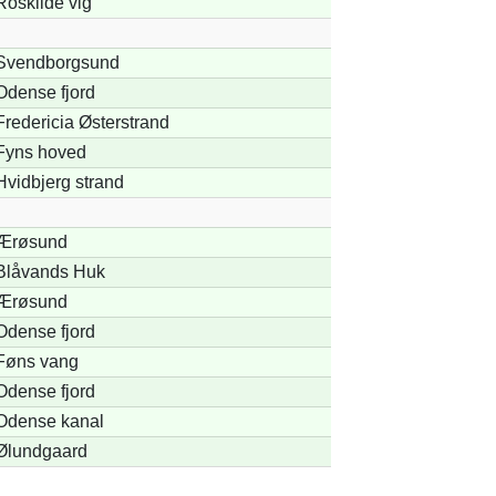
Roskilde vig
Svendborgsund
Odense fjord
Fredericia Østerstrand
Fyns hoved
Hvidbjerg strand
Ærøsund
Blåvands Huk
Ærøsund
Odense fjord
Føns vang
Odense fjord
Odense kanal
Ølundgaard