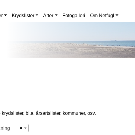
er
Krydslister
Arter
Fotogalleri
Om Netfugl
krydslister, bl.a. årsartslister, kommuner, osv.
×
sning