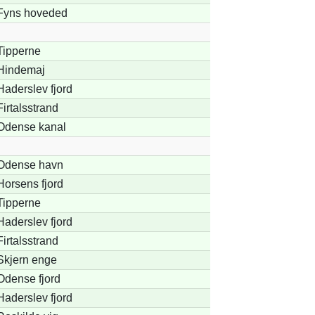
Fyns hoveded
Tipperne
Hindemaj
Haderslev fjord
Firtalsstrand
Odense kanal
Odense havn
Horsens fjord
Tipperne
Haderslev fjord
Firtalsstrand
Skjern enge
Odense fjord
Haderslev fjord