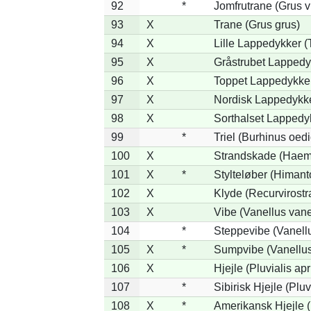
92
*
Jomfrutrane (Grus v
93
X
Trane (Grus grus)
94
X
Lille Lappedykker (T
95
X
Gråstrubet Lappedy
96
X
Toppet Lappedykker 
97
X
Nordisk Lappedykke
98
X
Sorthalset Lappedyk
99
*
Triel (Burhinus oe
100
X
Strandskade (Haema
101
X
*
Stylteløber (Himan
102
X
Klyde (Recurvirostr
103
X
Vibe (Vanellus vane
104
*
Steppevibe (Vanellu
105
X
*
Sumpvibe (Vanellus
106
X
Hjejle (Pluvialis apr
107
*
Sibirisk Hjejle (Pluv
108
X
*
Amerikansk Hjejle (