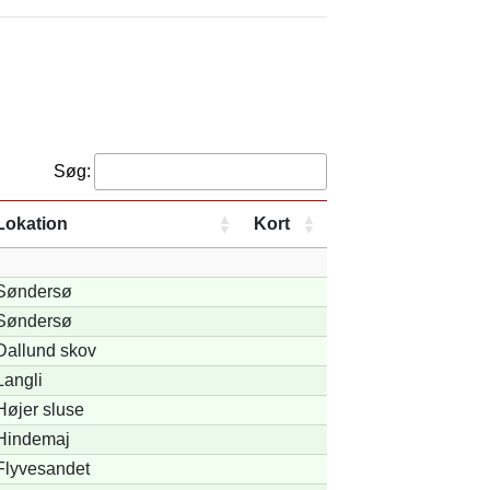
Søg:
Lokation
Kort
Søndersø
Søndersø
Dallund skov
Langli
Højer sluse
Hindemaj
Flyvesandet