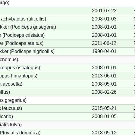
irgo)
2001-07-23
achybaptus ruficollis)
2008-01-03
kker (Podiceps grisegena)
2008-01-01
(Podiceps cristatus)
2008-01-01
r (Podiceps auritus)
2011-06-12
ker (Podiceps nigricollis)
1990-04-01
dicnemus)
topus ostralegus)
2008-01-01
topus himantopus)
2013-06-01
a avosetta)
2008-05-01
llus)
2008-02-26
s gregarius)
 leucurus)
2015-05-21
icaria)
2008-01-05
ialis fulva)
Pluvialis dominica)
2018-05-12