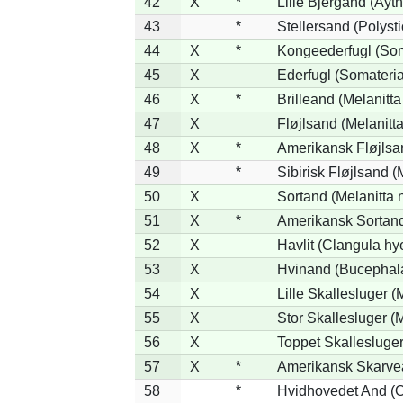
42
X
*
Lille Bjergand (Ayth
43
*
Stellersand (Polystic
44
X
*
Kongeederfugl (Soma
45
X
Ederfugl (Somateria
46
X
*
Brilleand (Melanitta 
47
X
Fløjlsand (Melanitta
48
X
*
Amerikansk Fløjlsan
49
*
Sibirisk Fløjlsand (
50
X
Sortand (Melanitta n
51
X
*
Amerikansk Sortand
52
X
Havlit (Clangula hy
53
X
Hvinand (Bucephala
54
X
Lille Skallesluger (
55
X
Stor Skallesluger 
56
X
Toppet Skallesluger
57
X
*
Amerikansk Skarvea
58
*
Hvidhovedet And (O