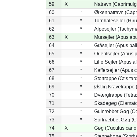
59
X
Natravn (Caprimulg
60
*
Ørkennatravn (Capr
61
*
Tornhalesejler (Hi
62
*
Alpesejler (Tachyma
63
X
Mursejler (Apus ap
64
*
Gråsejler (Apus pal
65
*
Orientsejler (Apus p
66
*
Lille Sejler (Apus af
67
*
Kaffersejler (Apus c
68
*
Stortrappe (Otis tar
69
*
Østlig Kravetrappe
70
*
Dværgtrappe (Tetrax
71
*
Skadegøg (Clamator
72
*
Gulnæbbet Gøg (Co
73
*
Sortnæbbet Gøg (Co
74
X
Gøg (Cuculus cano
75
*
Steppehøne (Syrrh