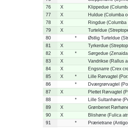
76
X
Klippedue (Columba
77
X
Huldue (Columba o
78
X
Ringdue (Columba 
79
X
Turteldue (Streptopel
80
*
Østlig Turteldue (Str
81
X
Tyrkerdue (Streptop
82
X
*
Sørgedue (Zenaida
83
X
Vandrikse (Rallus a
84
X
Engsnarre (Crex cr
85
X
*
Lille Rørvagtel (Po
86
*
Dværgrørvagtel (Por
87
X
Plettet Rørvagtel (
88
*
Lille Sultanhøne (Po
89
X
Grønbenet Rørhøne 
90
X
Blishøne (Fulica atr
91
*
Prærietrane (Antig