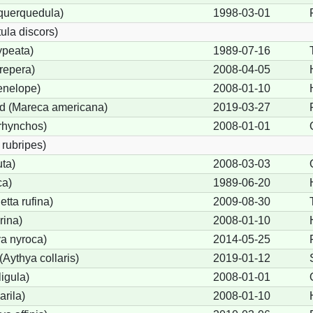
 querquedula)
1998-03-01
ula discors)
ypeata)
1989-07-16
repera)
2008-04-05
enelope)
2008-01-10
d (Mareca americana)
2019-03-27
rhynchos)
2008-01-01
rubripes)
ta)
2008-03-03
ca)
1989-06-20
tta rufina)
2009-08-30
rina)
2008-01-10
a nyroca)
2014-05-25
Aythya collaris)
2019-01-12
igula)
2008-01-01
rila)
2008-01-10