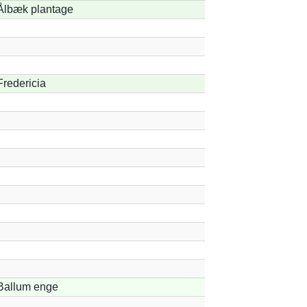
Ålbæk plantage
Fredericia
Ballum enge