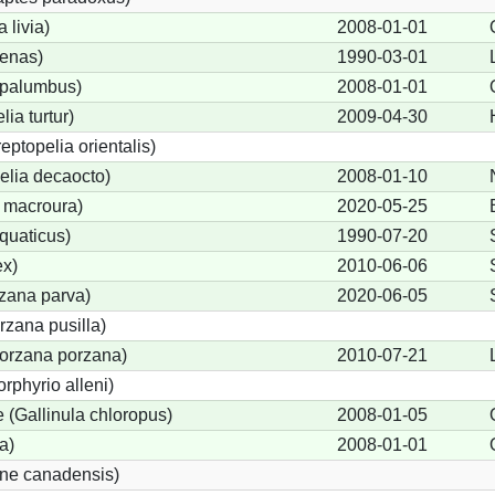
 livia)
2008-01-01
enas)
1990-03-01
palumbus)
2008-01-01
ia turtur)
2009-04-30
eptopelia orientalis)
elia decaocto)
2008-01-10
 macroura)
2020-05-25
quaticus)
1990-07-20
ex)
2010-06-06
rzana parva)
2020-06-05
zana pusilla)
Porzana porzana)
2010-07-21
rphyrio alleni)
(Gallinula chloropus)
2008-01-05
a)
2008-01-01
one canadensis)