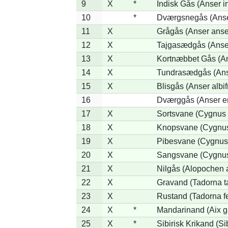
9
X
*
Indisk Gås (Anser i
10
*
Dværgsnegås (Anser
11
X
Grågås (Anser anse
12
X
Tajgasædgås (Anser
13
X
Kortnæbbet Gås (A
14
X
Tundrasædgås (Anser
15
X
Blisgås (Anser albif
16
Dværggås (Anser er
17
X
Sortsvane (Cygnus 
18
X
Knopsvane (Cygnus
19
X
Pibesvane (Cygnus
20
X
Sangsvane (Cygnus
21
X
Nilgås (Alopochen 
22
X
Gravand (Tadorna t
23
X
Rustand (Tadorna f
24
X
*
Mandarinand (Aix ga
25
X
*
Sibirisk Krikand (Si