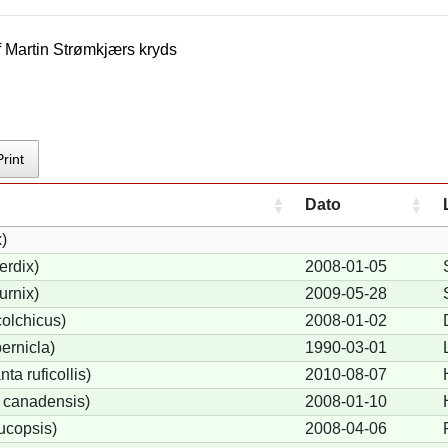
f
Martin Strømkjær
s kryds
Print
Dato
x)
erdix)
2008-01-05
urnix)
2009-05-28
olchicus)
2008-01-02
ernicla)
1990-03-01
a ruficollis)
2010-08-07
 canadensis)
2008-01-10
ucopsis)
2008-04-06