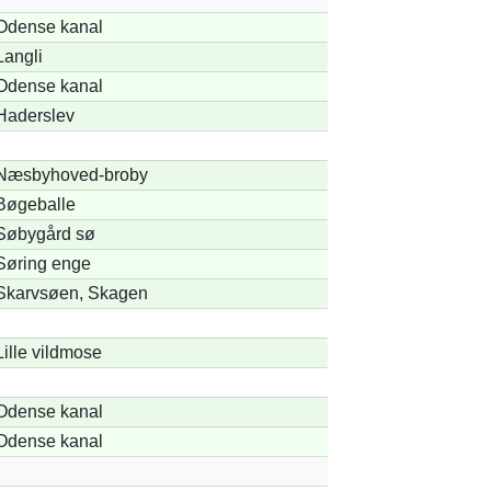
Odense kanal
Langli
Odense kanal
Haderslev
Næsbyhoved-broby
Bøgeballe
Søbygård sø
Søring enge
Skarvsøen, Skagen
Lille vildmose
Odense kanal
Odense kanal