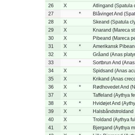
26
X
Atlingand (Spatula
27
*
Blåvinget And (Spat
28
X
Skeand (Spatula cl
29
X
Knarand (Mareca st
30
X
Pibeand (Mareca p
31
X
*
Amerikansk Pibean
32
X
Gråand (Anas platy
33
*
Sortbrun And (Anas 
34
X
Spidsand (Anas acu
35
X
Krikand (Anas crec
36
X
*
Rødhovedet And (Ne
37
X
Taffeland (Aythya fe
38
X
*
Hvidøjet And (Aythy
39
X
*
Halsbåndstroldand (
40
X
Troldand (Aythya ful
41
X
Bjergand (Aythya ma