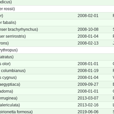
ndicus)
 rossii)
r)
2008-02-01
 fabalis)
nser brachyrhynchus)
2008-10-08
 serrirostris)
2008-01-04
rons)
2008-02-13
ythropus)
atratus)
 olor)
2008-01-01
 columbianus)
2008-01-19
 cygnus)
2008-01-04
aegyptiaca)
2009-09-27
adorna)
2008-01-01
erruginea)
2013-03-07
lericulata)
2013-02-16
birionetta formosa)
2019-06-06