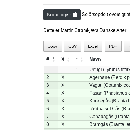
Se årsopdelt oversigt a
Kronologisk
Dette er Martin Strømkjærs Danske Arter
Copy
CSV
Excel
PDF
#
X
*
Navn
1
*
Urfugl (Lyrurus tetri
2
X
Agerhøne (Perdix p
3
X
Vagtel (Coturnix cot
4
X
Fasan (Phasianus c
5
X
Knortegås (Branta b
6
X
Rødhalset Gås (Brant
7
X
Canadagås (Branta
8
X
Bramgås (Branta le