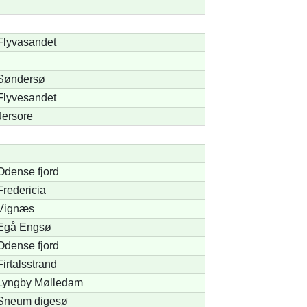
Flyvasandet
Søndersø
Flyvesandet
Jersore
Odense fjord
Fredericia
Vignæs
Egå Engsø
Odense fjord
Firtalsstrand
Lyngby Mølledam
Sneum digesø