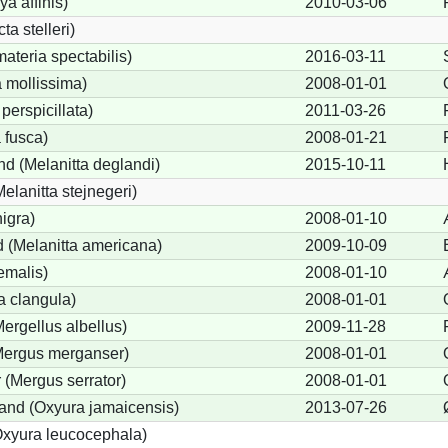
ya affinis)
2010-03-06
ta stelleri)
teria spectabilis)
2016-03-11
 mollissima)
2008-01-01
perspicillata)
2011-03-26
 fusca)
2008-01-21
d (Melanitta deglandi)
2015-10-11
Melanitta stejnegeri)
igra)
2008-01-10
 (Melanitta americana)
2009-10-09
emalis)
2008-01-10
 clangula)
2008-01-01
Mergellus albellus)
2009-11-28
(Mergus merganser)
2008-01-01
 (Mergus serrator)
2008-01-01
nd (Oxyura jamaicensis)
2013-07-26
xyura leucocephala)