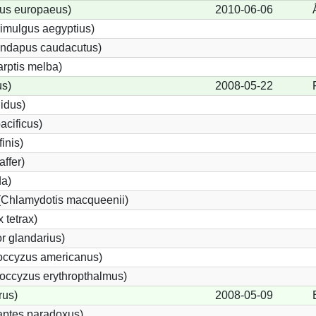
us europaeus)
2010-06-06
imulgus aegyptius)
rundapus caudacutus)
rptis melba)
us)
2008-05-22
lidus)
acificus)
finis)
affer)
da)
 (Chlamydotis macqueenii)
 tetrax)
 glandarius)
ccyzus americanus)
ccyzus erythropthalmus)
rus)
2008-05-09
aptes paradoxus)