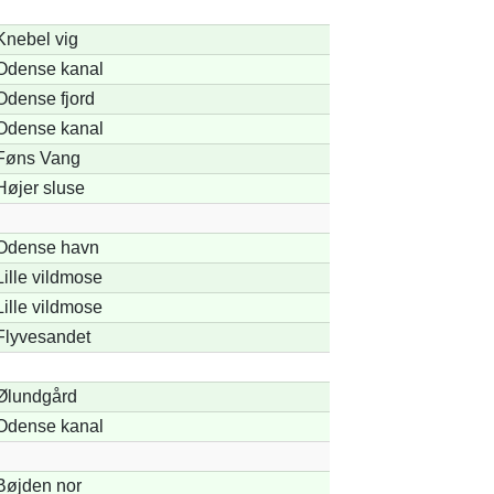
Knebel vig
Odense kanal
Odense fjord
Odense kanal
Føns Vang
Højer sluse
Odense havn
Lille vildmose
Lille vildmose
Flyvesandet
Ølundgård
Odense kanal
Bøjden nor