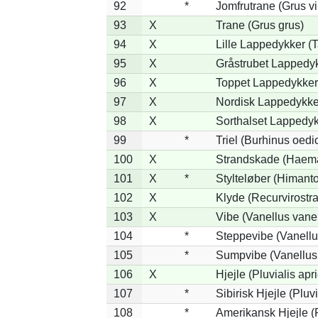
92
*
Jomfrutrane (Grus vi
93
X
Trane (Grus grus)
94
X
Lille Lappedykker (T
95
X
Gråstrubet Lappedyk
96
X
Toppet Lappedykker 
97
X
Nordisk Lappedykker
98
X
Sorthalset Lappedykk
99
*
Triel (Burhinus oed
100
X
Strandskade (Haema
101
X
*
Stylteløber (Himant
102
X
Klyde (Recurvirostra
103
X
Vibe (Vanellus vanel
104
*
Steppevibe (Vanellu
105
*
Sumpvibe (Vanellus
106
X
Hjejle (Pluvialis apri
107
*
Sibirisk Hjejle (Pluvi
108
*
Amerikansk Hjejle (P