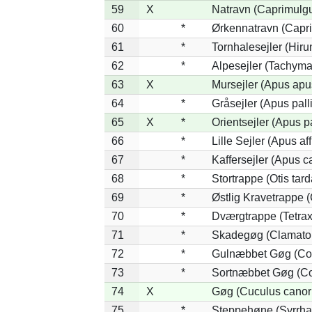
59
X
Natravn (Caprimulg
60
*
Ørkennatravn (Capr
61
*
Tornhalesejler (Hir
62
*
Alpesejler (Tachyma
63
X
Mursejler (Apus apu
64
*
Gråsejler (Apus pall
65
X
*
Orientsejler (Apus p
66
*
Lille Sejler (Apus aff
67
*
Kaffersejler (Apus ca
68
*
Stortrappe (Otis tard
69
*
Østlig Kravetrappe 
70
*
Dværgtrappe (Tetrax 
71
*
Skadegøg (Clamator
72
*
Gulnæbbet Gøg (Co
73
*
Sortnæbbet Gøg (Co
74
X
Gøg (Cuculus canor
75
*
Steppehøne (Syrrha