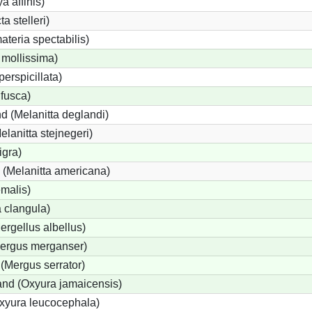
a affinis)
a stelleri)
teria spectabilis)
 mollissima)
perspicillata)
 fusca)
d (Melanitta deglandi)
elanitta stejnegeri)
igra)
(Melanitta americana)
emalis)
 clangula)
ergellus albellus)
Mergus merganser)
(Mergus serrator)
nd (Oxyura jamaicensis)
xyura leucocephala)