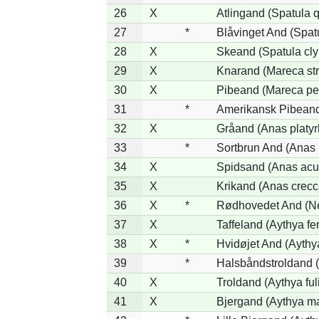
26
X
Atlingand (Spatula 
27
*
Blåvinget And (Spatu
28
X
Skeand (Spatula cly
29
X
Knarand (Mareca str
30
X
Pibeand (Mareca pe
31
*
Amerikansk Pibeand
32
X
Gråand (Anas platy
33
*
Sortbrun And (Anas 
34
X
Spidsand (Anas acu
35
X
Krikand (Anas crecc
36
X
*
Rødhovedet And (Net
37
X
Taffeland (Aythya fer
38
X
*
Hvidøjet And (Aythy
39
*
Halsbåndstroldand (
40
X
Troldand (Aythya ful
41
X
Bjergand (Aythya ma