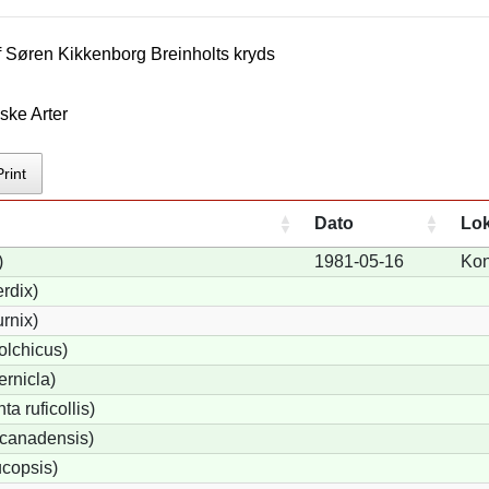
f
Søren Kikkenborg Breinholt
s kryds
ske Arter
Print
Dato
Lok
)
1981-05-16
Kon
rdix)
urnix)
olchicus)
rnicla)
a ruficollis)
canadensis)
copsis)