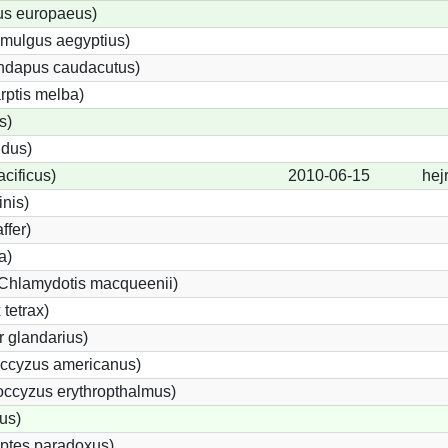
us europaeus)
imulgus aegyptius)
undapus caudacutus)
rptis melba)
s)
idus)
acificus)
2010-06-15
hej
inis)
ffer)
a)
(Chlamydotis macqueenii)
tetrax)
 glandarius)
ccyzus americanus)
ccyzus erythropthalmus)
us)
ptes paradoxus)