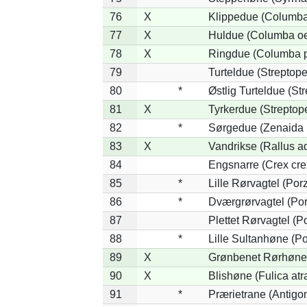
76
X
Klippedue (Columba 
77
X
Huldue (Columba o
78
X
Ringdue (Columba 
79
Turteldue (Streptopel
80
*
Østlig Turteldue (Str
81
X
Tyrkerdue (Streptop
82
*
Sørgedue (Zenaida 
83
X
Vandrikse (Rallus a
84
Engsnarre (Crex cre
85
*
Lille Rørvagtel (Por
86
*
Dværgrørvagtel (Por
87
Plettet Rørvagtel (
88
*
Lille Sultanhøne (Po
89
X
Grønbenet Rørhøne (
90
X
Blishøne (Fulica atr
91
*
Prærietrane (Antigo