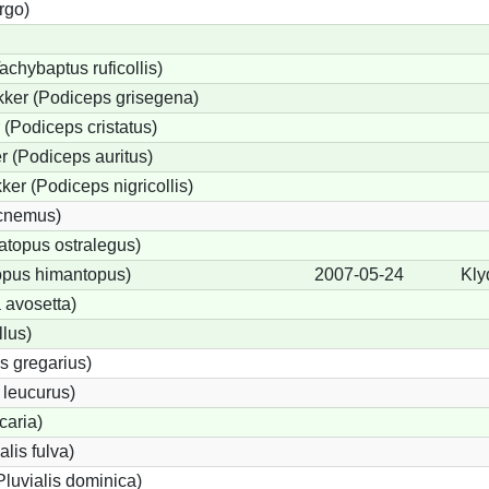
rgo)
achybaptus ruficollis)
ker (Podiceps grisegena)
(Podiceps cristatus)
 (Podiceps auritus)
er (Podiceps nigricollis)
icnemus)
topus ostralegus)
opus himantopus)
2007-05-24
Kly
 avosetta)
lus)
s gregarius)
 leucurus)
caria)
alis fulva)
luvialis dominica)