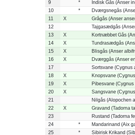
9
*
Indisk Gås (Anser in
10
*
Dværgsnegås (Anser
11
X
Grågås (Anser anser
12
Tajgasædgås (Anser 
13
X
Kortnæbbet Gås (An
14
X
Tundrasædgås (Anser
15
X
Blisgås (Anser albif
16
X
Dværggås (Anser er
17
Sortsvane (Cygnus a
18
X
Knopsvane (Cygnus 
19
X
Pibesvane (Cygnus 
20
X
Sangsvane (Cygnus
21
Nilgås (Alopochen a
22
X
Gravand (Tadorna t
23
Rustand (Tadorna fe
24
*
Mandarinand (Aix ga
25
*
Sibirisk Krikand (Sib