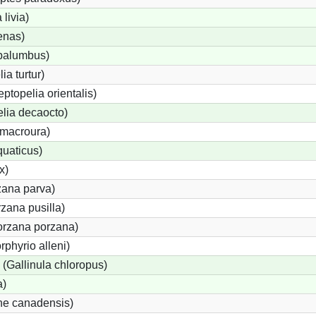
livia)
enas)
palumbus)
ia turtur)
eptopelia orientalis)
elia decaocto)
macroura)
quaticus)
x)
zana parva)
zana pusilla)
Porzana porzana)
rphyrio alleni)
Gallinula chloropus)
a)
ne canadensis)