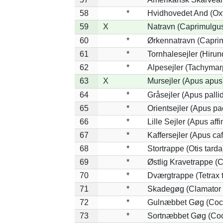
58
*
Hvidhovedet And (Ox
59
X
Natravn (Caprimulgu
60
*
Ørkennatravn (Caprim
61
*
Tornhalesejler (Hiru
62
*
Alpesejler (Tachymar
63
X
Mursejler (Apus apus
64
*
Gråsejler (Apus palli
65
*
Orientsejler (Apus pac
66
*
Lille Sejler (Apus affi
67
*
Kaffersejler (Apus caf
68
*
Stortrappe (Otis tarda
69
*
Østlig Kravetrappe (
70
*
Dværgtrappe (Tetrax t
71
*
Skadegøg (Clamator 
72
*
Gulnæbbet Gøg (Coc
73
*
Sortnæbbet Gøg (Coc