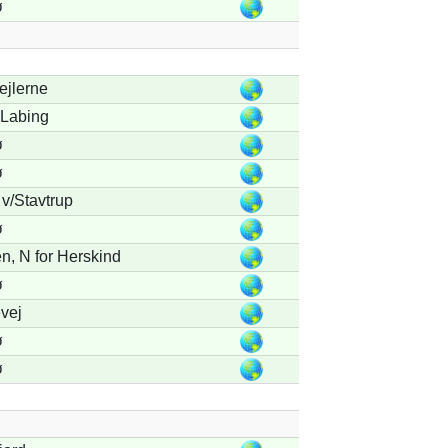
ø
ejlerne
 Labing
ø
ø
v/Stavtrup
ø
, N for Herskind
ø
vej
ø
ø