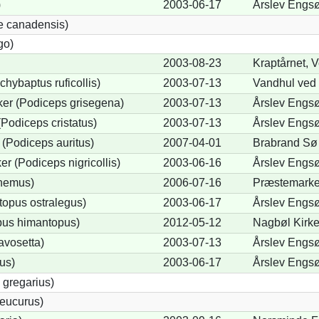
)
2003-06-17
Årslev Engs
e canadensis)
go)
2003-08-23
Kraptårnet, V
chybaptus ruficollis)
2003-07-13
Vandhul ved
er (Podiceps grisegena)
2003-07-13
Årslev Engs
Podiceps cristatus)
2003-07-13
Årslev Engs
(Podiceps auritus)
2007-04-01
Brabrand Sø 
r (Podiceps nigricollis)
2003-06-16
Årslev Engs
cnemus)
2006-07-16
Præstemarken
opus ostralegus)
2003-06-17
Årslev Engs
pus himantopus)
2012-05-12
Nagbøl Kirke
avosetta)
2003-07-13
Årslev Engs
us)
2003-06-17
Årslev Engs
 gregarius)
eucurus)