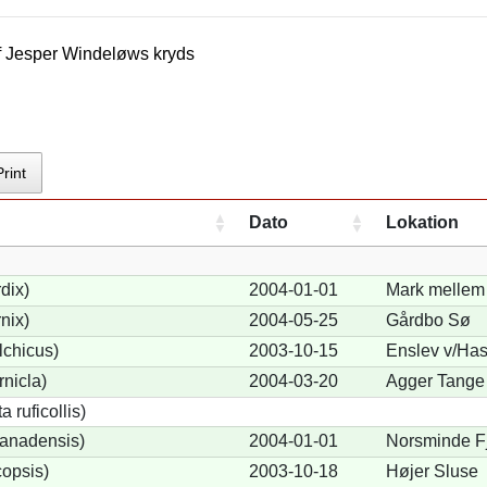
f
Jesper Windeløw
s kryds
Print
Dato
Lokation
dix)
2004-01-01
Mark mellem 
nix)
2004-05-25
Gårdbo Sø
lchicus)
2003-10-15
Enslev v/Has
nicla)
2004-03-20
Agger Tange
 ruficollis)
anadensis)
2004-01-01
Norsminde F
opsis)
2003-10-18
Højer Sluse