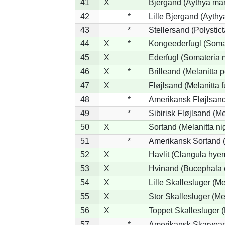
41
X
Bjergand (Aythya mar
42
*
Lille Bjergand (Aythya
43
*
Stellersand (Polysticta
44
X
*
Kongeederfugl (Somat
45
X
Ederfugl (Somateria 
46
X
*
Brilleand (Melanitta p
47
X
Fløjlsand (Melanitta 
48
*
Amerikansk Fløjlsand
49
*
Sibirisk Fløjlsand (Me
50
X
Sortand (Melanitta ni
51
*
Amerikansk Sortand (
52
X
Havlit (Clangula hyem
53
X
Hvinand (Bucephala 
54
X
Lille Skallesluger (Me
55
X
Stor Skallesluger (M
56
X
Toppet Skallesluger (
57
*
Amerikansk Skarvean