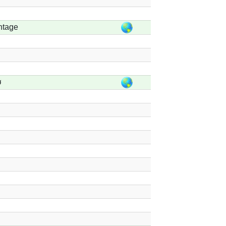
ntage
ø