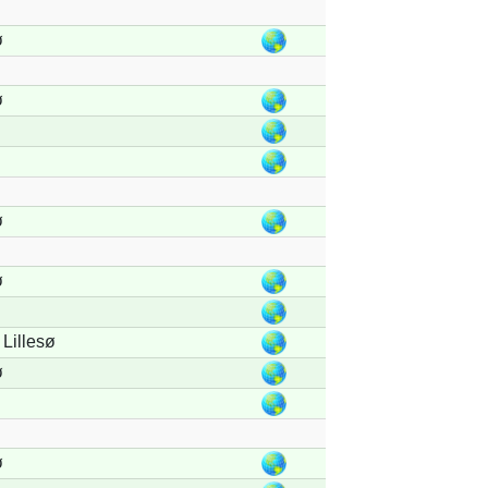
ø
ø
ø
ø
Lillesø
ø
ø