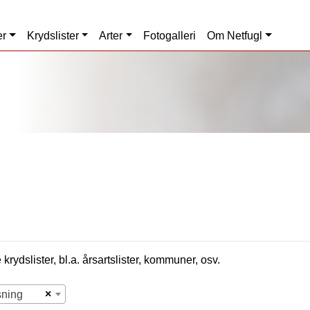
er
Krydslister
Arter
Fotogalleri
Om Netfugl
krydslister, bl.a. årsartslister, kommuner, osv.
×
sning