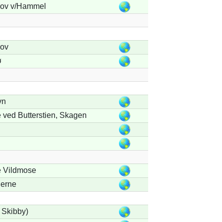
ov v/Hammel
ov
ø
vn
 ved Butterstien, Skagen
le Vildmose
lerne
 Skibby)