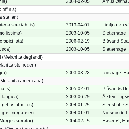
ila)
2004-02-05
Århus Østha
 affinis)
 stelleri)
eria spectabilis)
2013-04-01
Limfjorden v
mollissima)
2003-10-05
Sletterhage
erspicillata)
2006-02-19
Blåvand Str
fusca)
2003-10-05
Sletterhage
 (Melanitta deglandi)
lanitta stejnegeri)
gra)
2003-08-23
Roshage, Ha
Melanitta americana)
alis)
2005-02-01
Blåvands Hu
clangula)
2003-06-29
Årslev Engs
rgellus albellus)
2004-01-25
Stensballe S
ergus merganser)
2004-01-01
Norsminde F
Mergus serrator)
2004-02-15
Hasenør, Ebe
d (Oxyura jamaicensis)