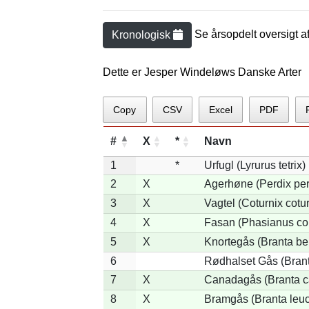
Se årsopdelt oversigt a
Kronologisk
Dette er Jesper Windeløws Danske Arter
Copy
CSV
Excel
PDF
#
X
*
Navn
1
*
Urfugl (Lyrurus tetrix)
2
X
Agerhøne (Perdix per
3
X
Vagtel (Coturnix cotur
4
X
Fasan (Phasianus co
5
X
Knortegås (Branta ber
6
Rødhalset Gås (Branta
7
X
Canadagås (Branta c
8
X
Bramgås (Branta leuc