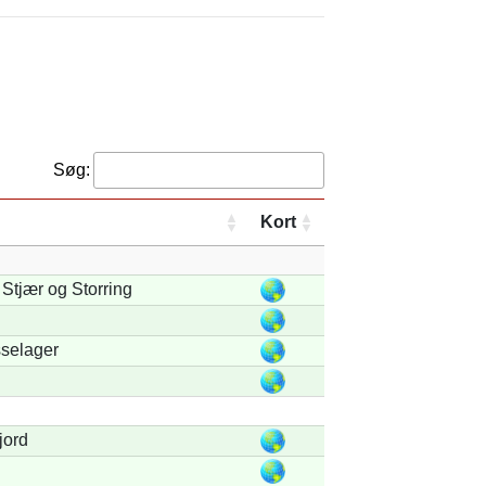
Søg:
Kort
Stjær og Storring
selager
jord