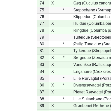
74
X
Gøg (Cuculus canoru
75
*
Steppehøne (Syrrhap
76
Klippedue (Columba l
77
X
Huldue (Columba oe
78
X
Ringdue (Columba p
79
Turteldue (Streptopeli
80
*
Østlig Turteldue (Stre
81
X
Tyrkerdue (Streptope
82
X
*
Sørgedue (Zenaida m
83
X
Vandrikse (Rallus aq
84
X
Engsnarre (Crex crex
85
*
Lille Rørvagtel (Porz
86
X
*
Dværgrørvagtel (Porz
87
X
Plettet Rørvagtel (P
88
*
Lille Sultanhøne (Por
89
X
Grønbenet Rørhøne (G