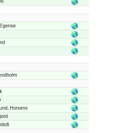
vn
/Egense
and
nstholm
k
ø
und, Horsens
jord
ltoft