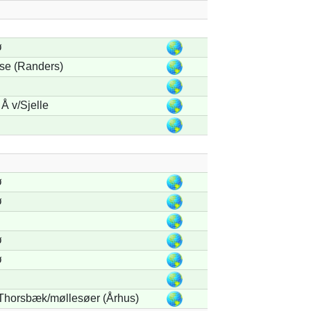
ø
se (Randers)
Å v/Sjelle
ø
ø
ø
ø
Thorsbæk/møllesøer (Århus)