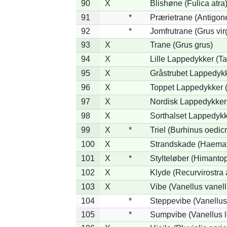
90
X
Blishøne (Fulica atra
91
*
Prærietrane (Antigon
92
*
Jomfrutrane (Grus vir
93
X
Trane (Grus grus)
94
X
Lille Lappedykker (Ta
95
X
Gråstrubet Lappedykk
96
X
Toppet Lappedykker (
97
X
Nordisk Lappedykker 
98
X
Sorthalset Lappedykke
99
X
*
Triel (Burhinus oedi
100
X
Strandskade (Haemat
101
X
*
Stylteløber (Himanto
102
X
Klyde (Recurvirostra 
103
X
Vibe (Vanellus vanell
104
*
Steppevibe (Vanellus
105
*
Sumpvibe (Vanellus l