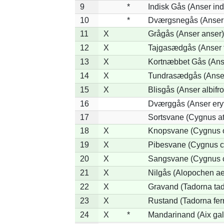
9
*
Indisk Gås (Anser ind
10
*
Dværgsnegås (Anser r
11
X
Grågås (Anser anser)
12
X
Tajgasædgås (Anser f
13
X
Kortnæbbet Gås (Ans
14
X
Tundrasædgås (Anser 
15
X
Blisgås (Anser albifr
16
Dværggås (Anser ery
17
Sortsvane (Cygnus at
18
X
Knopsvane (Cygnus o
19
X
Pibesvane (Cygnus c
20
X
Sangsvane (Cygnus 
21
X
Nilgås (Alopochen ae
22
X
Gravand (Tadorna ta
23
X
Rustand (Tadorna fer
24
X
*
Mandarinand (Aix gal