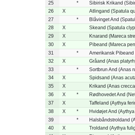
25
*
Sibirisk Krikand (Sibi
26
X
Atlingand (Spatula q
27
*
Blåvinget And (Spatul
28
X
Skeand (Spatula clyp
29
X
Knarand (Mareca stre
30
X
Pibeand (Mareca pen
31
*
Amerikansk Pibeand 
32
X
Gråand (Anas platyr
33
*
Sortbrun And (Anas r
34
X
Spidsand (Anas acut
35
X
Krikand (Anas crecca
36
X
*
Rødhovedet And (Nett
37
X
Taffeland (Aythya feri
38
X
*
Hvidøjet And (Aythya
39
*
Halsbåndstroldand (Ay
40
X
Troldand (Aythya fuli