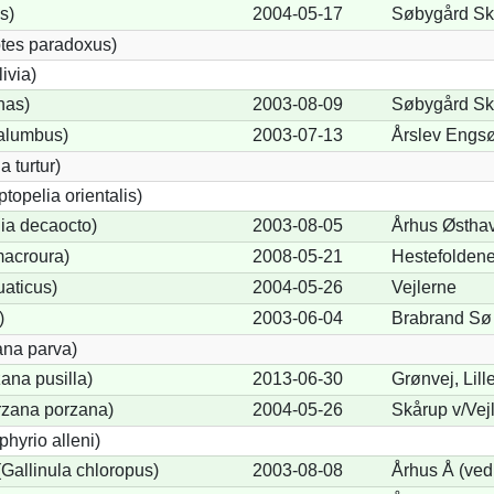
s)
2004-05-17
Søbygård Sk
tes paradoxus)
ivia)
nas)
2003-08-09
Søbygård Sk
alumbus)
2003-07-13
Årslev Engs
a turtur)
ptopelia orientalis)
lia decaocto)
2003-08-05
Århus Østha
acroura)
2008-05-21
Hestefoldene
uaticus)
2004-05-26
Vejlerne
)
2003-06-04
Brabrand Sø
ana parva)
ana pusilla)
2013-06-30
Grønvej, Lil
orzana porzana)
2004-05-26
Skårup v/Vej
phyrio alleni)
allinula chloropus)
2003-08-08
Århus Å (ved