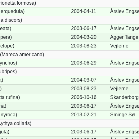
rionetta formosa)
uerquedula)
2004-04-11
Årslev Engs
a discors)
eata)
2003-06-17
Årslev Engs
pera)
2004-03-20
Agger Tange
elope)
2003-08-23
Vejlerne
(Mareca americana)
hynchos)
2003-06-29
Årslev Engs
ubripes)
a)
2004-03-07
Årslev Engs
)
2003-08-23
Vejlerne
a rufina)
2006-10-16
Skanderborg 
na)
2003-06-17
Årslev Engs
 nyroca)
2013-02-21
Sminge Sø
thya collaris)
gula)
2003-06-17
Årslev Engs