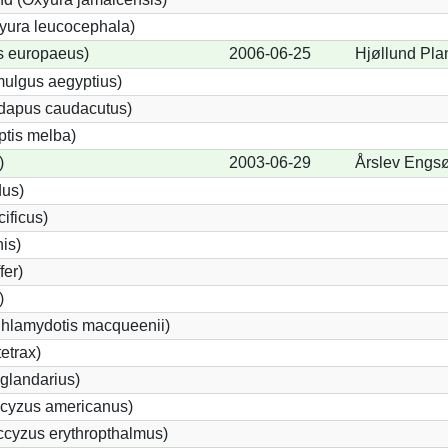
yura leucocephala)
s europaeus)
2006-06-25
Hjøllund Pla
ulgus aegyptius)
ndapus caudacutus)
ptis melba)
)
2003-06-29
Årslev Engs
dus)
ificus)
nis)
fer)
)
Chlamydotis macqueenii)
etrax)
glandarius)
cyzus americanus)
cyzus erythropthalmus)