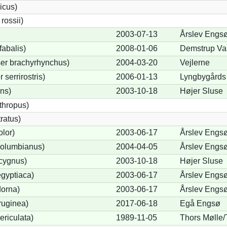
icus)
ossii)
2003-07-13
Årslev Engs
abalis)
2008-01-06
Demstrup Va
er brachyrhynchus)
2004-03-20
Vejlerne
serrirostris)
2006-01-13
Lyngbygårds 
ons)
2003-10-18
Højer Sluse
thropus)
ratus)
lor)
2003-06-17
Årslev Engs
olumbianus)
2004-04-05
Årslev Engs
cygnus)
2003-10-18
Højer Sluse
gyptiaca)
2003-06-17
Årslev Engs
dorna)
2003-06-17
Årslev Engs
ruginea)
2017-06-18
Egå Engsø
ericulata)
1989-11-05
Thors Mølle/