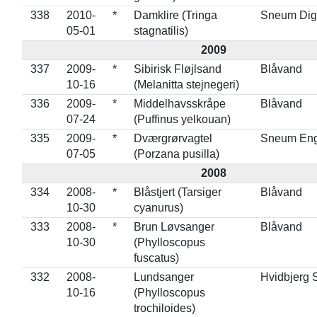
338
2010-
*
Damklire (Tringa
Sneum Dig
05-01
stagnatilis)
2009
337
2009-
*
Sibirisk Fløjlsand
Blåvand
10-16
(Melanitta stejnegeri)
336
2009-
*
Middelhavsskråpe
Blåvand
07-24
(Puffinus yelkouan)
335
2009-
*
Dværgrørvagtel
Sneum En
07-05
(Porzana pusilla)
2008
334
2008-
*
Blåstjert (Tarsiger
Blåvand
10-30
cyanurus)
333
2008-
*
Brun Løvsanger
Blåvand
10-30
(Phylloscopus
fuscatus)
332
2008-
Lundsanger
Hvidbjerg 
10-16
(Phylloscopus
trochiloides)