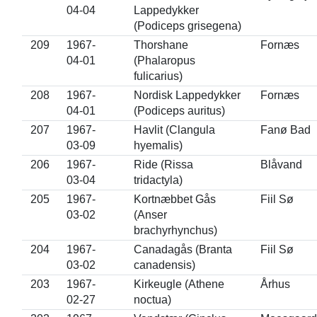
04-04
Lappedykker
(Podiceps grisegena)
209
1967-
Thorshane
Fornæs
04-01
(Phalaropus
fulicarius)
208
1967-
Nordisk Lappedykker
Fornæs
04-01
(Podiceps auritus)
207
1967-
Havlit (Clangula
Fanø Bad
03-09
hyemalis)
206
1967-
Ride (Rissa
Blåvand
03-04
tridactyla)
205
1967-
Kortnæbbet Gås
Fiil Sø
03-02
(Anser
brachyrhynchus)
204
1967-
Canadagås (Branta
Fiil Sø
03-02
canadensis)
203
1967-
Kirkeugle (Athene
Århus
02-27
noctua)