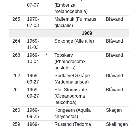
07-07
(Emberiza
melanocephala)
265
1970-
Mallemuk (Fulmarus
Blåvand
07-03
glacialis)
1969
264
1969-
Søkonge (Alle alle)
Blåvand
11-03
263
1969-
*
Topskarv
Blåvand
10-04
(Phalacrocorax
aristotelis)
262
1969-
Sodfarvet Skråpe
Blåvand
09-27
(Ardenna grisea)
261
1969-
Stor Stormsvale
Blåvand
09-27
(Oceanodroma
leucorhoa)
260
1969-
Kongeørn (Aquila
Skagen
09-25
chrysaetos)
259
1969-
Rustand (Tadorna
Skallingen