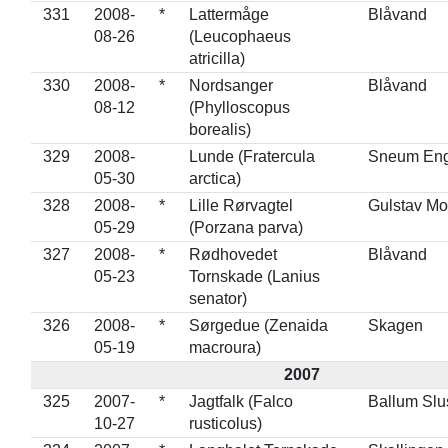
331
2008-
*
Lattermåge
Blåvand
08-26
(Leucophaeus
atricilla)
330
2008-
*
Nordsanger
Blåvand
08-12
(Phylloscopus
borealis)
329
2008-
Lunde (Fratercula
Sneum En
05-30
arctica)
328
2008-
*
Lille Rørvagtel
Gulstav M
05-29
(Porzana parva)
327
2008-
*
Rødhovedet
Blåvand
05-23
Tornskade (Lanius
senator)
326
2008-
*
Sørgedue (Zenaida
Skagen
05-19
macroura)
2007
325
2007-
*
Jagtfalk (Falco
Ballum Slu
10-27
rusticolus)