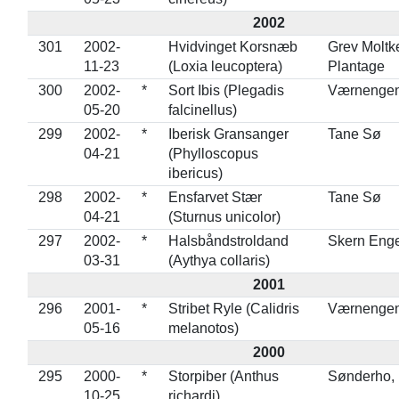
2002
301
2002-
Hvidvinget Korsnæb
Grev Moltk
11-23
(Loxia leucoptera)
Plantage
300
2002-
*
Sort Ibis (Plegadis
Værnenge
05-20
falcinellus)
299
2002-
*
Iberisk Gransanger
Tane Sø
04-21
(Phylloscopus
ibericus)
298
2002-
*
Ensfarvet Stær
Tane Sø
04-21
(Sturnus unicolor)
297
2002-
*
Halsbåndstroldand
Skern Eng
03-31
(Aythya collaris)
2001
296
2001-
*
Stribet Ryle (Calidris
Værnenge
05-16
melanotos)
2000
295
2000-
*
Storpiber (Anthus
Sønderho,
10-25
richardi)