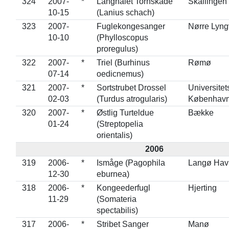
324
2007-
*
Langhalet Tornskade
Skallingen
10-15
(Lanius schach)
323
2007-
Fuglekongesanger
Nørre Lyng
10-10
(Phylloscopus
proregulus)
322
2007-
*
Triel (Burhinus
Rømø
07-14
oedicnemus)
321
2007-
*
Sortstrubet Drossel
Universitet
02-03
(Turdus atrogularis)
Københav
320
2007-
*
Østlig Turteldue
Bække
01-24
(Streptopelia
orientalis)
2006
319
2006-
*
Ismåge (Pagophila
Langø Hav
12-30
eburnea)
318
2006-
*
Kongeederfugl
Hjerting
11-29
(Somateria
spectabilis)
317
2006-
*
Stribet Sanger
Manø