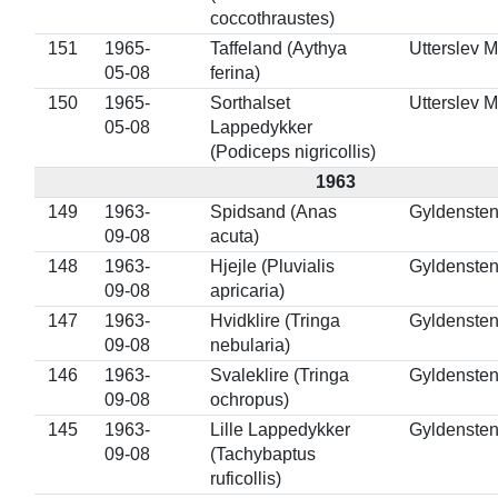
coccothraustes)
151
1965-
Taffeland (Aythya
Utterslev 
05-08
ferina)
150
1965-
Sorthalset
Utterslev 
05-08
Lappedykker
(Podiceps nigricollis)
1963
149
1963-
Spidsand (Anas
Gyldenste
09-08
acuta)
148
1963-
Hjejle (Pluvialis
Gyldenste
09-08
apricaria)
147
1963-
Hvidklire (Tringa
Gyldenste
09-08
nebularia)
146
1963-
Svaleklire (Tringa
Gyldenste
09-08
ochropus)
145
1963-
Lille Lappedykker
Gyldenste
09-08
(Tachybaptus
ruficollis)