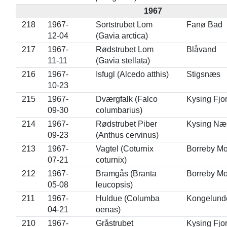
1967
218
1967-
Sortstrubet Lom
Fanø Bad
12-04
(Gavia arctica)
217
1967-
Rødstrubet Lom
Blåvand
11-11
(Gavia stellata)
216
1967-
Isfugl (Alcedo atthis)
Stigsnæs
10-23
215
1967-
Dværgfalk (Falco
Kysing Fjo
09-30
columbarius)
214
1967-
Rødstrubet Piber
Kysing Næ
09-23
(Anthus cervinus)
213
1967-
Vagtel (Coturnix
Borreby M
07-21
coturnix)
212
1967-
Bramgås (Branta
Borreby M
05-08
leucopsis)
211
1967-
Huldue (Columba
Kongelund
04-21
oenas)
210
1967-
Gråstrubet
Kysing Fjo