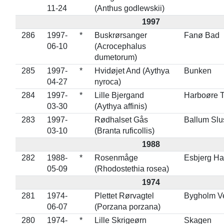
11-24
(Anthus godlewskii)
1997
286
1997-
*
Buskrørsanger
Fanø Bad
06-10
(Acrocephalus
dumetorum)
285
1997-
*
Hvidøjet And (Aythya
Bunken
04-27
nyroca)
284
1997-
*
Lille Bjergand
Harboøre 
03-30
(Aythya affinis)
283
1997-
Rødhalset Gås
Ballum Slu
03-10
(Branta ruficollis)
1988
282
1988-
*
Rosenmåge
Esbjerg H
05-09
(Rhodostethia rosea)
1974
281
1974-
Plettet Rørvagtel
Bygholm Ve
06-07
(Porzana porzana)
280
1974-
*
Lille Skrigeørn
Skagen