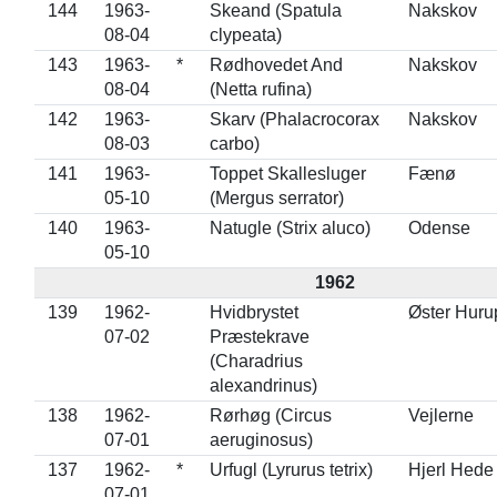
144
1963-
Skeand (Spatula
Nakskov
08-04
clypeata)
143
1963-
*
Rødhovedet And
Nakskov
08-04
(Netta rufina)
142
1963-
Skarv (Phalacrocorax
Nakskov
08-03
carbo)
141
1963-
Toppet Skallesluger
Fænø
05-10
(Mergus serrator)
140
1963-
Natugle (Strix aluco)
Odense
05-10
1962
139
1962-
Hvidbrystet
Øster Huru
07-02
Præstekrave
(Charadrius
alexandrinus)
138
1962-
Rørhøg (Circus
Vejlerne
07-01
aeruginosus)
137
1962-
*
Urfugl (Lyrurus tetrix)
Hjerl Hede
07-01