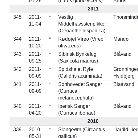
01-28
(Larus glaucescens)
Århus
2011
345
2011-
*
Vestlig
Thorsmind
11-04
Middelhavsstenpikker
(Oenanthe hispanica)
344
2011-
*
Rødøjet Vireo (Vireo
Mandø
10-20
olivaceus)
343
2011-
*
Sibirisk Bynkefugl
Blåvand
09-25
(Saxicola maurus)
342
2011-
*
Spidshalet Ryle
Grønninge
09-09
(Calidris acuminata)
Hvidbjerg
341
2011-
*
Sorthovedet Sanger
Blaavand
09-09
(Curruca
melanocephala)
340
2011-
*
Iberisk Sanger
Blåvand
04-20
(Curruca iberiae)
2010
339
2010-
*
Slangeørn (Circaetus
Harrild He
05-31
gallicus)