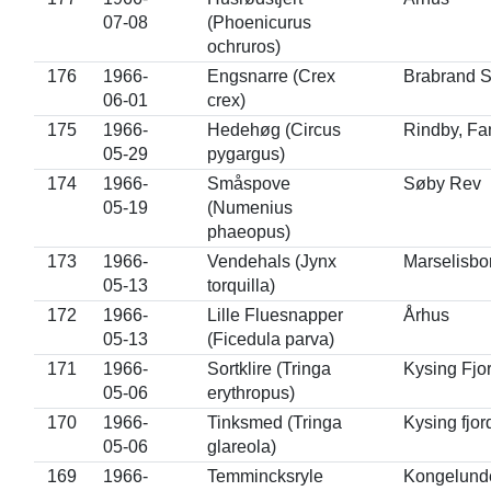
07-08
(Phoenicurus
ochruros)
176
1966-
Engsnarre (Crex
Brabrand 
06-01
crex)
175
1966-
Hedehøg (Circus
Rindby, Fa
05-29
pygargus)
174
1966-
Småspove
Søby Rev
05-19
(Numenius
phaeopus)
173
1966-
Vendehals (Jynx
Marselisbo
05-13
torquilla)
172
1966-
Lille Fluesnapper
Århus
05-13
(Ficedula parva)
171
1966-
Sortklire (Tringa
Kysing Fjo
05-06
erythropus)
170
1966-
Tinksmed (Tringa
Kysing fjor
05-06
glareola)
169
1966-
Temmincksryle
Kongelund