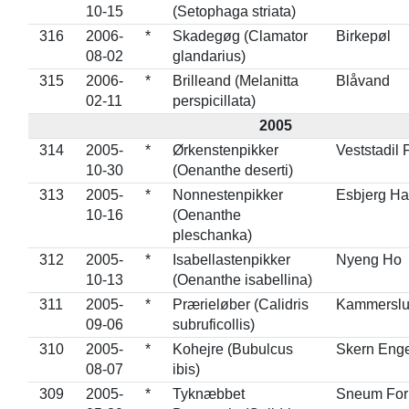
10-15
(Setophaga striata)
316
2006-
*
Skadegøg (Clamator
Birkepøl
08-02
glandarius)
315
2006-
*
Brilleand (Melanitta
Blåvand
02-11
perspicillata)
2005
314
2005-
*
Ørkenstenpikker
Veststadil 
10-30
(Oenanthe deserti)
313
2005-
*
Nonnestenpikker
Esbjerg H
10-16
(Oenanthe
pleschanka)
312
2005-
*
Isabellastenpikker
Nyeng Ho
10-13
(Oenanthe isabellina)
311
2005-
*
Prærieløber (Calidris
Kammerslu
09-06
subruficollis)
310
2005-
*
Kohejre (Bubulcus
Skern Eng
08-07
ibis)
309
2005-
*
Tyknæbbet
Sneum For