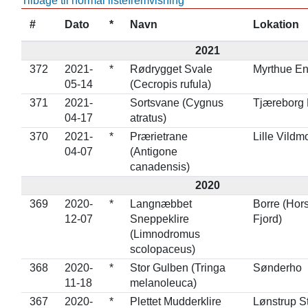
Tilbage til normal listefremvisning
#
Dato
*
Navn
Lokation
2021
372
2021-
*
Rødrygget Svale
Myrthue E
05-14
(Cecropis rufula)
371
2021-
Sortsvane (Cygnus
Tjæreborg
04-17
atratus)
370
2021-
*
Prærietrane
Lille Vildm
04-07
(Antigone
canadensis)
2020
369
2020-
*
Langnæbbet
Borre (Hor
12-07
Sneppeklire
Fjord)
(Limnodromus
scolopaceus)
368
2020-
*
Stor Gulben (Tringa
Sønderho
11-18
melanoleuca)
367
2020-
*
Plettet Mudderklire
Lønstrup S