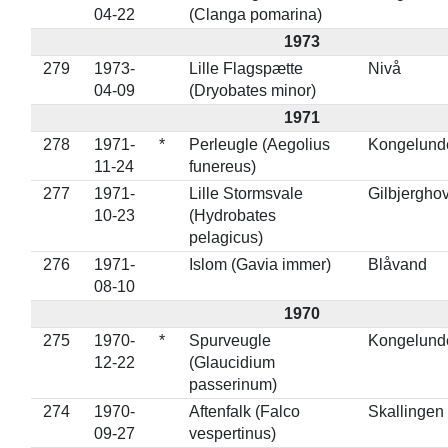
04-22
(Clanga pomarina)
1973
279
1973-
Lille Flagspætte
Nivå
04-09
(Dryobates minor)
1971
278
1971-
*
Perleugle (Aegolius
Kongelund
11-24
funereus)
277
1971-
Lille Stormsvale
Gilbjergho
10-23
(Hydrobates
pelagicus)
276
1971-
Islom (Gavia immer)
Blåvand
08-10
1970
275
1970-
*
Spurveugle
Kongelund
12-22
(Glaucidium
passerinum)
274
1970-
Aftenfalk (Falco
Skallingen
09-27
vespertinus)