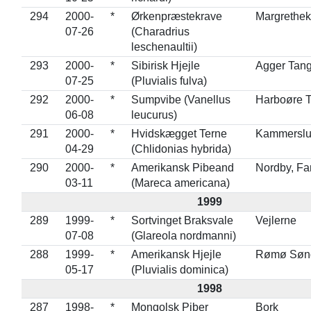
294
2000-
*
Ørkenpræstekrave
Margrethe
07-26
(Charadrius
leschenaultii)
293
2000-
*
Sibirisk Hjejle
Agger Tan
07-25
(Pluvialis fulva)
292
2000-
*
Sumpvibe (Vanellus
Harboøre 
06-08
leucurus)
291
2000-
*
Hvidskægget Terne
Kammerslu
04-29
(Chlidonias hybrida)
290
2000-
*
Amerikansk Pibeand
Nordby, F
03-11
(Mareca americana)
1999
289
1999-
*
Sortvinget Braksvale
Vejlerne
07-08
(Glareola nordmanni)
288
1999-
*
Amerikansk Hjejle
Rømø Sønd
05-17
(Pluvialis dominica)
1998
287
1998-
*
Mongolsk Piber
Bork