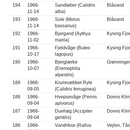
194
1966-
Sandløber (Calidris
Blåvand
11-14
alba)
193
1966-
Sule (Morus
Blåvand
11-14
bassanus)
192
1966-
Bjergand (Aythya
Kysing Fjo
11-02
marila)
191
1966-
Fjeldvåge (Buteo
Kysing Fjo
10-17
lagopus)
190
1966-
Bjerglærke
Grønninge
10-07
(Eremophila
alpestris)
189
1966-
Krumnæbbet Ryle
Kysing Fjo
09-05
(Calidris ferruginea)
188
1966-
Hvepsevåge (Pernis
Dovns Klin
09-04
apivorus)
187
1966-
Duehøg (Accipiter
Dovns Klin
09-04
gentilis)
186
1966-
Vandrikse (Rallus
Vejlen, Tå