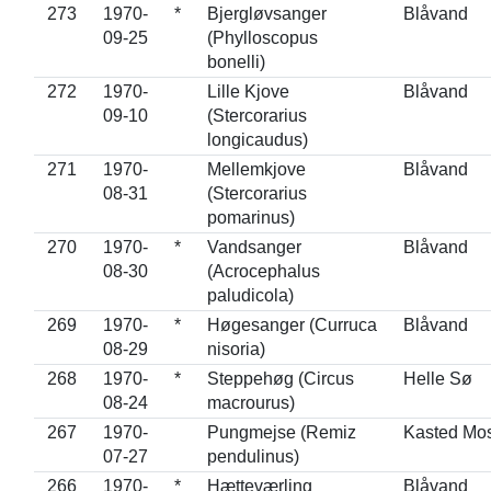
273
1970-
*
Bjergløvsanger
Blåvand
09-25
(Phylloscopus
bonelli)
272
1970-
Lille Kjove
Blåvand
09-10
(Stercorarius
longicaudus)
271
1970-
Mellemkjove
Blåvand
08-31
(Stercorarius
pomarinus)
270
1970-
*
Vandsanger
Blåvand
08-30
(Acrocephalus
paludicola)
269
1970-
*
Høgesanger (Curruca
Blåvand
08-29
nisoria)
268
1970-
*
Steppehøg (Circus
Helle Sø
08-24
macrourus)
267
1970-
Pungmejse (Remiz
Kasted Mo
07-27
pendulinus)
266
1970-
*
Hætteværling
Blåvand