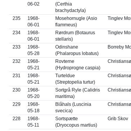
06-02
(Certhia
brachydactyla)
235
1968-
Mosehornugle (Asio
Tinglev Mo
06-01
flammeus)
234
1968-
Rørdrum (Botaurus
Tinglev Mo
06-01
stellaris)
233
1968-
Odinshane
Borreby M
05-28
(Phalaropus lobatus)
232
1968-
Rovterne
Christians
05-21
(Hydroprogne caspia)
231
1968-
Turteldue
Christians
05-21
(Streptopelia turtur)
230
1968-
Sortgrå Ryle (Calidris
Christians
05-20
maritima)
229
1968-
Blåhals (Luscinia
Christians
05-18
svecica)
228
1968-
Sortspætte
Grib Skov
05-11
(Dryocopus martius)