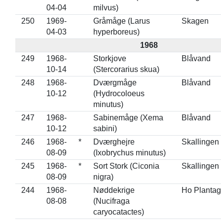
04-04
milvus)
250
1969-
Gråmåge (Larus
Skagen
04-03
hyperboreus)
1968
249
1968-
Storkjove
Blåvand
10-14
(Stercorarius skua)
248
1968-
Dværgmåge
Blåvand
10-12
(Hydrocoloeus
minutus)
247
1968-
Sabinemåge (Xema
Blåvand
10-12
sabini)
246
1968-
*
Dværghejre
Skallingen
08-09
(Ixobrychus minutus)
245
1968-
*
Sort Stork (Ciconia
Skallingen
08-09
nigra)
244
1968-
Nøddekrige
Ho Planta
08-08
(Nucifraga
caryocatactes)