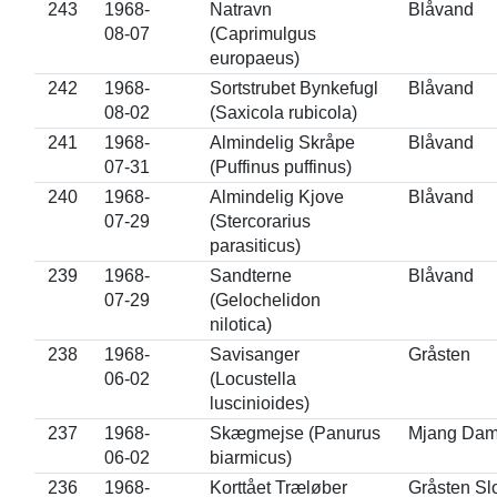
243
1968-
Natravn
Blåvand
08-07
(Caprimulgus
europaeus)
242
1968-
Sortstrubet Bynkefugl
Blåvand
08-02
(Saxicola rubicola)
241
1968-
Almindelig Skråpe
Blåvand
07-31
(Puffinus puffinus)
240
1968-
Almindelig Kjove
Blåvand
07-29
(Stercorarius
parasiticus)
239
1968-
Sandterne
Blåvand
07-29
(Gelochelidon
nilotica)
238
1968-
Savisanger
Gråsten
06-02
(Locustella
luscinioides)
237
1968-
Skægmejse (Panurus
Mjang Da
06-02
biarmicus)
236
1968-
Korttået Træløber
Gråsten Sl