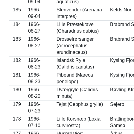
09-04
aquaticus)
185
1966-
Stenvender (Arenaria
Kelds Nor
09-04
interpres)
184
1966-
Lille Præstekrave
Brabrand 
08-27
(Charadrius dubius)
183
1966-
Drosselrørsanger
Brabrand 
08-27
(Acrocephalus
arundinaceus)
182
1966-
Islandsk Ryle
Kysing Fjo
08-23
(Calidris canutus)
181
1966-
Pibeand (Mareca
Kysing Fjo
08-23
penelope)
180
1966-
Dværgryle (Calidris
Bøvling Kli
08-20
minuta)
179
1966-
Tejst (Cepphus grylle)
Sejerø
07-23
178
1966-
Lille Korsnæb (Loxia
Brattingbor
07-10
curvirostra)
Samsø
177
1966-
Husrødstjert
Århus