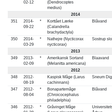
02-12
(Dendrocoptes
medius)
2014
351
2014-
*
Korttået Lærke
Blåvand
09-22
(Calandrella
brachydactyla)
350
2014-
*
Nathejre (Nycticorax
Sostrup slo
03-29
nycticorax)
2013
349
2013-
*
Amerikansk Sortand
Blaavand
02-09
(Melanitta americana)
2012
348
2012-
Kaspisk Måge (Larus
Sneum Dig
08-19
cachinnans)
347
2012-
*
Bonapartemåge
Blåvand
08-04
(Chroicocephalus
philadelphia)
346
2012-
*
Gråvinget Måge
Universite