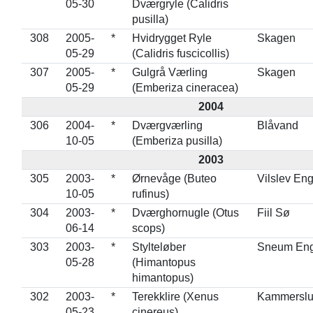
05-30
Dværgryle (Calidris
pusilla)
308
2005-
*
Hvidrygget Ryle
Skagen
05-29
(Calidris fuscicollis)
307
2005-
*
Gulgrå Værling
Skagen
05-29
(Emberiza cineracea)
2004
306
2004-
*
Dværgværling
Blåvand
10-05
(Emberiza pusilla)
2003
305
2003-
*
Ørnevåge (Buteo
Vilslev En
10-05
rufinus)
304
2003-
*
Dværghornugle (Otus
Fiil Sø
06-14
scops)
303
2003-
*
Stylteløber
Sneum En
05-28
(Himantopus
himantopus)
302
2003-
*
Terekklire (Xenus
Kammerslu
05-23
cinereus)