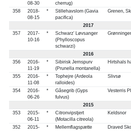
08-30
cherrug)
358
2018-
*
Stillehavslom (Gavia
Grenen, S
08-15
pacifica)
2017
357
2017-
*
Schwarz' Løvsanger
Grønninge
10-16
(Phylloscopus
schwarzi)
2016
356
2016-
*
Sibirisk Jernspurv
Hirtshals h
11-19
(Prunella montanella)
355
2016-
*
Tophejre (Ardeola
Slivsø
11-08
ralloides)
354
2016-
*
Gåsegrib (Gyps
Vesterris P
06-26
fulvus)
2015
353
2015-
*
Citronvipstjert
Keldsnor
06-11
(Motacilla citreola)
352
2015-
*
Mellemflagspætte
Draved Sk