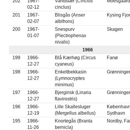
202
1967-
Vandstær (Cinclus
Moesgaard
02-12
cinclus)
201
1967-
Blisgås (Anser
Kysing Fjo
02-07
albifrons)
200
1967-
Snespurv
Skagen
01-07
(Plectrophenax
nivalis)
1966
199
1966-
Blå Kærhøg (Circus
Fanø
12-27
cyaneus)
198
1966-
Enkeltbekkasin
Grønninge
12-27
(Lymnocryptes
minimus)
197
1966-
Bjergirisk (Linaria
Grønninge
12-27
flavirostris)
196
1966-
Lille Skallesluger
Københav
12-19
(Mergellus albellus)
Sydhavn
195
1966-
Knortegås (Branta
Nordby, F
11-26
bernicla)