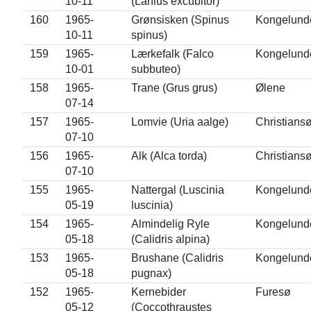
10-11
(Lanius excubitor)
160
1965-
Grønsisken (Spinus
Kongelund
10-11
spinus)
159
1965-
Lærkefalk (Falco
Kongelund
10-01
subbuteo)
158
1965-
Trane (Grus grus)
Ølene
07-14
157
1965-
Lomvie (Uria aalge)
Christians
07-10
156
1965-
Alk (Alca torda)
Christians
07-10
155
1965-
Nattergal (Luscinia
Kongelund
05-19
luscinia)
154
1965-
Almindelig Ryle
Kongelund
05-18
(Calidris alpina)
153
1965-
Brushane (Calidris
Kongelund
05-18
pugnax)
152
1965-
Kernebider
Furesø
05-12
(Coccothraustes