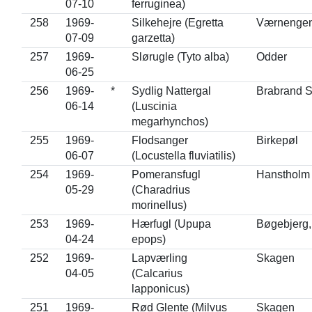
07-10
ferruginea)
258
1969-
Silkehejre (Egretta
Værnenge
07-09
garzetta)
257
1969-
Slørugle (Tyto alba)
Odder
06-25
256
1969-
*
Sydlig Nattergal
Brabrand 
06-14
(Luscinia
megarhynchos)
255
1969-
Flodsanger
Birkepøl
06-07
(Locustella fluviatilis)
254
1969-
Pomeransfugl
Hanstholm
05-29
(Charadrius
morinellus)
253
1969-
Hærfugl (Upupa
Bøgebjerg,
04-24
epops)
252
1969-
Lapværling
Skagen
04-05
(Calcarius
lapponicus)
251
1969-
Rød Glente (Milvus
Skagen