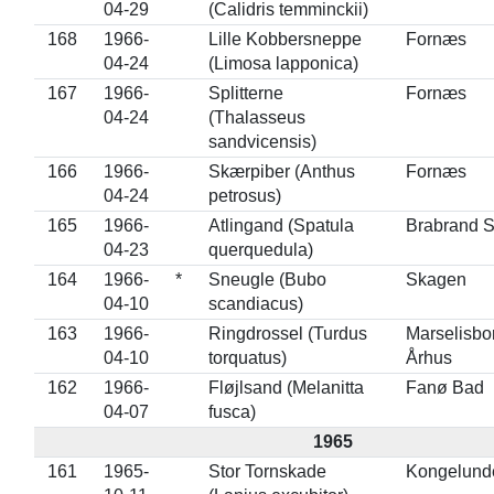
04-29
(Calidris temminckii)
168
1966-
Lille Kobbersneppe
Fornæs
04-24
(Limosa lapponica)
167
1966-
Splitterne
Fornæs
04-24
(Thalasseus
sandvicensis)
166
1966-
Skærpiber (Anthus
Fornæs
04-24
petrosus)
165
1966-
Atlingand (Spatula
Brabrand 
04-23
querquedula)
164
1966-
*
Sneugle (Bubo
Skagen
04-10
scandiacus)
163
1966-
Ringdrossel (Turdus
Marselisbo
04-10
torquatus)
Århus
162
1966-
Fløjlsand (Melanitta
Fanø Bad
04-07
fusca)
1965
161
1965-
Stor Tornskade
Kongelund