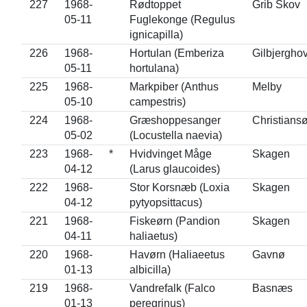
227
1968-
Rødtoppet
Grib Skov
05-11
Fuglekonge (Regulus
ignicapilla)
226
1968-
Hortulan (Emberiza
Gilbjergho
05-11
hortulana)
225
1968-
Markpiber (Anthus
Melby
05-10
campestris)
224
1968-
Græshoppesanger
Christians
05-02
(Locustella naevia)
223
1968-
*
Hvidvinget Måge
Skagen
04-12
(Larus glaucoides)
222
1968-
Stor Korsnæb (Loxia
Skagen
04-12
pytyopsittacus)
221
1968-
Fiskeørn (Pandion
Skagen
04-11
haliaetus)
220
1968-
Havørn (Haliaeetus
Gavnø
01-13
albicilla)
219
1968-
Vandrefalk (Falco
Basnæs
01-13
peregrinus)