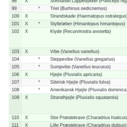
98
X
Sorthalset Lappedykker (Podiceps nigri
99
*
Triel (Burhinus oedicnemus)
100
X
Strandskade (Haematopus ostralegus
101
X
*
Stylteløber (Himantopus himantopus)
102
X
Klyde (Recurvirostra avosetta)
103
X
Vibe (Vanellus vanellus)
104
*
Steppevibe (Vanellus gregarius)
105
*
Sumpvibe (Vanellus leucurus)
106
X
Hjejle (Pluvialis apricaria)
107
*
Sibirisk Hjejle (Pluvialis fulva)
108
*
Amerikansk Hjejle (Pluvialis dominica
109
X
Strandhjejle (Pluvialis squatarola)
110
X
Stor Præstekrave (Charadrius hiaticul
111
X
Lille Præstekrave (Charadrius dubius)