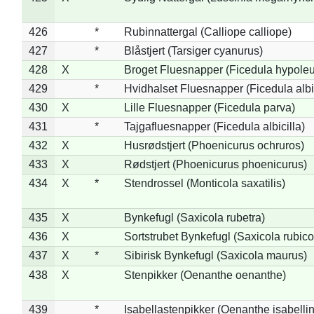
426
*
Rubinnattergal (Calliope calliope)
427
*
Blåstjert (Tarsiger cyanurus)
428
X
Broget Fluesnapper (Ficedula hypole
429
*
Hvidhalset Fluesnapper (Ficedula albic
430
X
Lille Fluesnapper (Ficedula parva)
431
*
Tajgafluesnapper (Ficedula albicilla)
432
X
Husrødstjert (Phoenicurus ochruros)
433
X
Rødstjert (Phoenicurus phoenicurus)
434
X
*
Stendrossel (Monticola saxatilis)
435
X
Bynkefugl (Saxicola rubetra)
436
X
Sortstrubet Bynkefugl (Saxicola rubico
437
X
*
Sibirisk Bynkefugl (Saxicola maurus)
438
X
Stenpikker (Oenanthe oenanthe)
439
*
Isabellastenpikker (Oenanthe isabelli