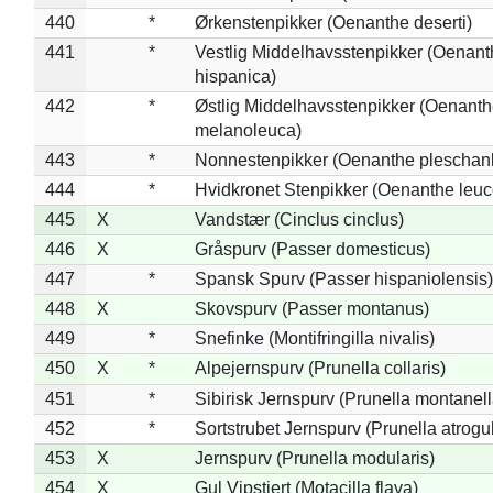
440
*
Ørkenstenpikker (Oenanthe deserti)
441
*
Vestlig Middelhavsstenpikker (Oenant
hispanica)
442
*
Østlig Middelhavsstenpikker (Oenant
melanoleuca)
443
*
Nonnestenpikker (Oenanthe pleschan
444
*
Hvidkronet Stenpikker (Oenanthe leu
445
X
Vandstær (Cinclus cinclus)
446
X
Gråspurv (Passer domesticus)
447
*
Spansk Spurv (Passer hispaniolensis)
448
X
Skovspurv (Passer montanus)
449
*
Snefinke (Montifringilla nivalis)
450
X
*
Alpejernspurv (Prunella collaris)
451
*
Sibirisk Jernspurv (Prunella montanell
452
*
Sortstrubet Jernspurv (Prunella atrogul
453
X
Jernspurv (Prunella modularis)
454
X
Gul Vipstjert (Motacilla flava)