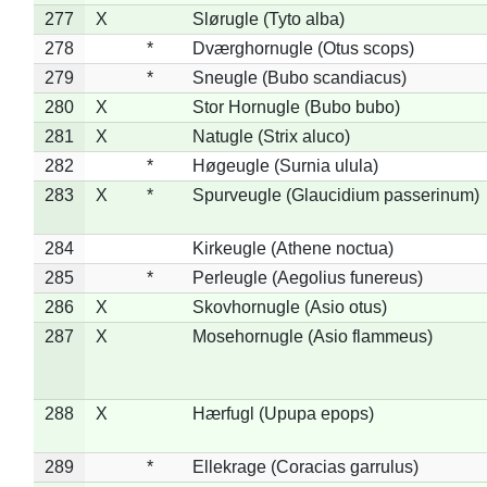
277
X
Slørugle (Tyto alba)
278
*
Dværghornugle (Otus scops)
279
*
Sneugle (Bubo scandiacus)
280
X
Stor Hornugle (Bubo bubo)
281
X
Natugle (Strix aluco)
282
*
Høgeugle (Surnia ulula)
283
X
*
Spurveugle (Glaucidium passerinum)
284
Kirkeugle (Athene noctua)
285
*
Perleugle (Aegolius funereus)
286
X
Skovhornugle (Asio otus)
287
X
Mosehornugle (Asio flammeus)
288
X
Hærfugl (Upupa epops)
289
*
Ellekrage (Coracias garrulus)