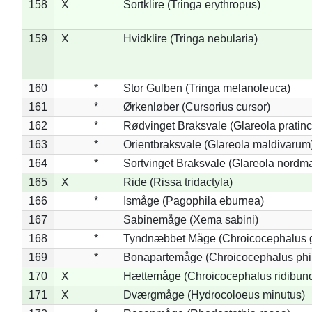
158
X
Sortklire (Tringa erythropus)
159
X
Hvidklire (Tringa nebularia)
160
*
Stor Gulben (Tringa melanoleuca)
161
*
Ørkenløber (Cursorius cursor)
162
*
Rødvinget Braksvale (Glareola pratinc
163
*
Orientbraksvale (Glareola maldivarum
164
*
Sortvinget Braksvale (Glareola nordm
165
X
Ride (Rissa tridactyla)
166
*
Ismåge (Pagophila eburnea)
167
Sabinemåge (Xema sabini)
168
*
Tyndnæbbet Måge (Chroicocephalus 
169
*
Bonapartemåge (Chroicocephalus phil
170
X
Hættemåge (Chroicocephalus ridibun
171
X
Dværgmåge (Hydrocoloeus minutus)