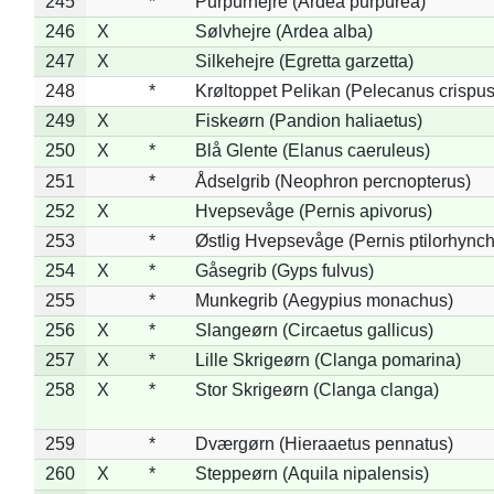
245
*
Purpurhejre (Ardea purpurea)
246
X
Sølvhejre (Ardea alba)
247
X
Silkehejre (Egretta garzetta)
248
*
Krøltoppet Pelikan (Pelecanus crispus
249
X
Fiskeørn (Pandion haliaetus)
250
X
*
Blå Glente (Elanus caeruleus)
251
*
Ådselgrib (Neophron percnopterus)
252
X
Hvepsevåge (Pernis apivorus)
253
*
Østlig Hvepsevåge (Pernis ptilorhync
254
X
*
Gåsegrib (Gyps fulvus)
255
*
Munkegrib (Aegypius monachus)
256
X
*
Slangeørn (Circaetus gallicus)
257
X
*
Lille Skrigeørn (Clanga pomarina)
258
X
*
Stor Skrigeørn (Clanga clanga)
259
*
Dværgørn (Hieraaetus pennatus)
260
X
*
Steppeørn (Aquila nipalensis)