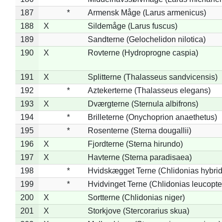
187
*
Armensk Måge (Larus armenicus)
188
X
Sildemåge (Larus fuscus)
189
Sandterne (Gelochelidon nilotica)
190
X
Rovterne (Hydroprogne caspia)
191
X
Splitterne (Thalasseus sandvicensis)
192
*
Aztekerterne (Thalasseus elegans)
193
X
Dværgterne (Sternula albifrons)
194
*
Brilleterne (Onychoprion anaethetus)
195
*
Rosenterne (Sterna dougallii)
196
X
Fjordterne (Sterna hirundo)
197
X
Havterne (Sterna paradisaea)
198
*
Hvidskægget Terne (Chlidonias hybrid
199
*
Hvidvinget Terne (Chlidonias leucopte
200
X
Sortterne (Chlidonias niger)
201
X
Storkjove (Stercorarius skua)