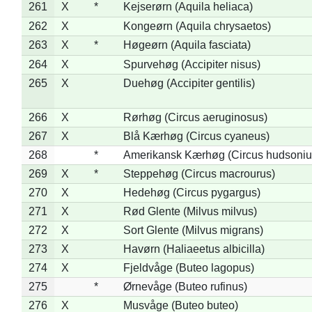
261
X
*
Kejserørn (Aquila heliaca)
262
X
Kongeørn (Aquila chrysaetos)
263
X
*
Høgeørn (Aquila fasciata)
264
X
Spurvehøg (Accipiter nisus)
265
X
Duehøg (Accipiter gentilis)
266
X
Rørhøg (Circus aeruginosus)
267
X
Blå Kærhøg (Circus cyaneus)
268
*
Amerikansk Kærhøg (Circus hudsoniu
269
X
*
Steppehøg (Circus macrourus)
270
X
Hedehøg (Circus pygargus)
271
X
Rød Glente (Milvus milvus)
272
X
Sort Glente (Milvus migrans)
273
X
Havørn (Haliaeetus albicilla)
274
X
Fjeldvåge (Buteo lagopus)
275
*
Ørnevåge (Buteo rufinus)
276
X
Musvåge (Buteo buteo)