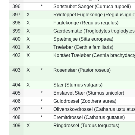
396
*
Sortstrubet Sanger (Curruca ruppeli)
397
X
Rødtoppet Fuglekonge (Regulus ignica
398
X
Fuglekonge (Regulus regulus)
399
X
Gærdesmutte (Troglodytes troglodytes
400
X
Spætmejse (Sitta europaea)
401
X
Træløber (Certhia familiaris)
402
X
Korttået Træløber (Certhia brachydact
403
X
*
Rosenstær (Pastor roseus)
404
X
Stær (Sturnus vulgaris)
405
*
Ensfarvet Stær (Sturnus unicolor)
406
*
Gulddrossel (Zoothera aurea)
407
*
Olivenskovdrossel (Catharus ustulatus
408
*
Eremitdrossel (Catharus guttatus)
409
X
Ringdrossel (Turdus torquatus)