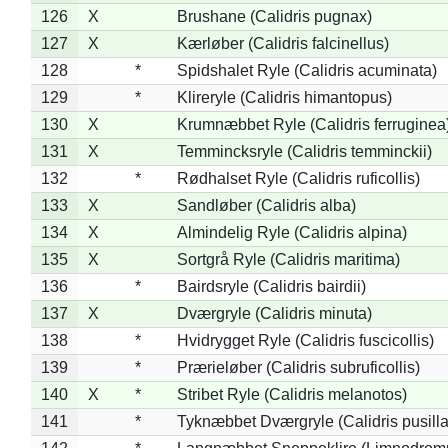
126
X
Brushane (Calidris pugnax)
127
X
Kærløber (Calidris falcinellus)
128
*
Spidshalet Ryle (Calidris acuminata)
129
*
Klireryle (Calidris himantopus)
130
X
Krumnæbbet Ryle (Calidris ferruginea
131
X
Temmincksryle (Calidris temminckii)
132
*
Rødhalset Ryle (Calidris ruficollis)
133
X
Sandløber (Calidris alba)
134
X
Almindelig Ryle (Calidris alpina)
135
X
Sortgrå Ryle (Calidris maritima)
136
*
Bairdsryle (Calidris bairdii)
137
X
Dværgryle (Calidris minuta)
138
*
Hvidrygget Ryle (Calidris fuscicollis)
139
*
Prærieløber (Calidris subruficollis)
140
X
*
Stribet Ryle (Calidris melanotos)
141
*
Tyknæbbet Dværgryle (Calidris pusilla