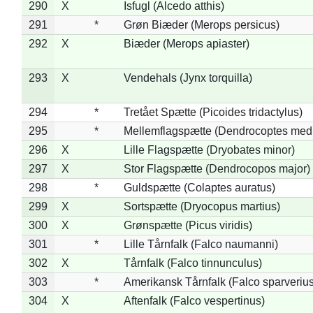
290
X
Isfugl (Alcedo atthis)
291
*
Grøn Biæder (Merops persicus)
292
X
Biæder (Merops apiaster)
293
X
Vendehals (Jynx torquilla)
294
*
Tretået Spætte (Picoides tridactylus)
295
*
Mellemflagspætte (Dendrocoptes med
296
X
Lille Flagspætte (Dryobates minor)
297
X
Stor Flagspætte (Dendrocopos major)
298
*
Guldspætte (Colaptes auratus)
299
X
Sortspætte (Dryocopus martius)
300
X
Grønspætte (Picus viridis)
301
*
Lille Tårnfalk (Falco naumanni)
302
X
Tårnfalk (Falco tinnunculus)
303
*
Amerikansk Tårnfalk (Falco sparverius
304
X
Aftenfalk (Falco vespertinus)