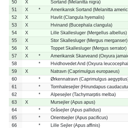
50
X
Sortand (Melanitta nigra)
51
X
*
Amerikansk Sortand (Melanitta ameri
52
X
Havlit (Clangula hyemalis)
53
X
Hvinand (Bucephala clangula)
54
X
Lille Skallesluger (Mergellus albellus)
55
X
Stor Skallesluger (Mergus merganser)
56
X
Toppet Skallesluger (Mergus serrator)
57
X
*
Amerikansk Skarveand (Oxyura jamai
58
*
Hvidhovedet And (Oxyura leucocepha
59
X
Natravn (Caprimulgus europaeus)
60
*
Ørkennatravn (Caprimulgus aegyptius
61
*
Tornhalesejler (Hirundapus caudacutu
62
*
Alpesejler (Tachymarptis melba)
63
X
Mursejler (Apus apus)
64
*
Gråsejler (Apus pallidus)
65
*
Orientsejler (Apus pacificus)
66
*
Lille Sejler (Apus affinis)