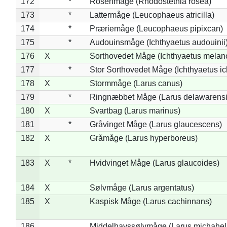
172
*
Rosenmåge (Rhodostethia rosea)
173
*
Lattermåge (Leucophaeus atricilla)
174
*
Præriemåge (Leucophaeus pipixcan)
175
*
Audouinsmåge (Ichthyaetus audouinii
176
X
Sorthovedet Måge (Ichthyaetus melan
177
*
Stor Sorthovedet Måge (Ichthyaetus ic
178
X
Stormmåge (Larus canus)
179
*
Ringnæbbet Måge (Larus delawarensi
180
X
Svartbag (Larus marinus)
181
*
Gråvinget Måge (Larus glaucescens)
182
X
Gråmåge (Larus hyperboreus)
183
X
*
Hvidvinget Måge (Larus glaucoides)
184
X
Sølvmåge (Larus argentatus)
185
X
Kaspisk Måge (Larus cachinnans)
186
Middelhavssølvmåge (Larus michahell