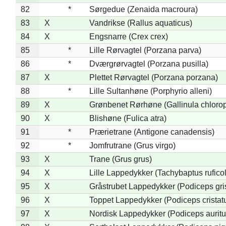
82
*
Sørgedue (Zenaida macroura)
83
X
Vandrikse (Rallus aquaticus)
84
X
Engsnarre (Crex crex)
85
*
Lille Rørvagtel (Porzana parva)
86
*
Dværgrørvagtel (Porzana pusilla)
87
X
Plettet Rørvagtel (Porzana porzana)
88
*
Lille Sultanhøne (Porphyrio alleni)
89
X
Grønbenet Rørhøne (Gallinula chloro
90
X
Blishøne (Fulica atra)
91
*
Prærietrane (Antigone canadensis)
92
*
Jomfrutrane (Grus virgo)
93
X
Trane (Grus grus)
94
X
Lille Lappedykker (Tachybaptus ruficol
95
X
Gråstrubet Lappedykker (Podiceps gr
96
X
Toppet Lappedykker (Podiceps cristat
97
X
Nordisk Lappedykker (Podiceps auritu