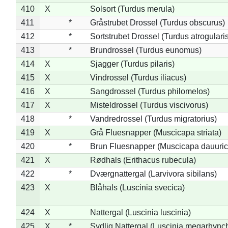
410
X
Solsort (Turdus merula)
411
*
Gråstrubet Drossel (Turdus obscurus)
412
*
Sortstrubet Drossel (Turdus atrogularis
413
*
Brundrossel (Turdus eunomus)
414
X
Sjagger (Turdus pilaris)
415
X
Vindrossel (Turdus iliacus)
416
X
Sangdrossel (Turdus philomelos)
417
X
Misteldrossel (Turdus viscivorus)
418
*
Vandredrossel (Turdus migratorius)
419
X
Grå Fluesnapper (Muscicapa striata)
420
*
Brun Fluesnapper (Muscicapa dauuric
421
X
Rødhals (Erithacus rubecula)
422
*
Dværgnattergal (Larvivora sibilans)
423
X
Blåhals (Luscinia svecica)
424
X
Nattergal (Luscinia luscinia)
425
X
*
Sydlig Nattergal (Luscinia megarhync