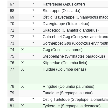
67
*
Kaffersejler (Apus caffer)
68
*
Stortrappe (Otis tarda)
69
*
Østlig Kravetrappe (Chlamydotis macq
70
*
Dværgtrappe (Tetrax tetrax)
71
*
Skadegøg (Clamator glandarius)
72
*
Gulnæbbet Gøg (Coccyzus americanu
73
*
Sortnæbbet Gøg (Coccyzus erythropt
74
X
Gøg (Cuculus canorus)
75
*
Steppehøne (Syrrhaptes paradoxus)
76
X
Klippedue (Columba livia)
77
X
Huldue (Columba oenas)
78
X
Ringdue (Columba palumbus)
79
Turteldue (Streptopelia turtur)
80
*
Østlig Turteldue (Streptopelia orientali
81
X
Tyrkerdue (Streptopelia decaocto)