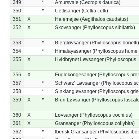
349
*
Amursvale (Cecropis daurica)
350
*
Cettisanger (Cettia cetti)
351
X
Halemejse (Aegithalos caudatus)
352
X
Skovsanger (Phylloscopus sibilatrix)
353
*
Bjergløvsanger (Phylloscopus bonelli)
354
*
Himalayasanger (Phylloscopus humei
355
X
Hvidbrynet Løvsanger (Phylloscopus i
356
X
Fuglekongesanger (Phylloscopus pror
357
*
Schwarz' Løvsanger (Phylloscopus sc
358
*
Sinkiangløvsanger (Phylloscopus gris
359
X
*
Brun Løvsanger (Phylloscopus fuscat
360
X
Løvsanger (Phylloscopus trochilus)
361
X
Gransanger (Phylloscopus collybita)
362
*
Iberisk Gransanger (Phylloscopus iber