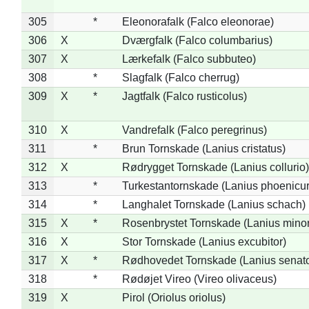
305
*
Eleonorafalk (Falco eleonorae)
306
X
Dværgfalk (Falco columbarius)
307
X
Lærkefalk (Falco subbuteo)
308
*
Slagfalk (Falco cherrug)
309
X
*
Jagtfalk (Falco rusticolus)
310
X
Vandrefalk (Falco peregrinus)
311
*
Brun Tornskade (Lanius cristatus)
312
X
Rødrygget Tornskade (Lanius collurio)
313
*
Turkestantornskade (Lanius phoenicur
314
*
Langhalet Tornskade (Lanius schach)
315
X
*
Rosenbrystet Tornskade (Lanius minor
316
X
Stor Tornskade (Lanius excubitor)
317
X
*
Rødhovedet Tornskade (Lanius senato
318
*
Rødøjet Vireo (Vireo olivaceus)
319
X
Pirol (Oriolus oriolus)