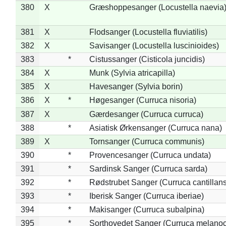
380
X
Græshoppesanger (Locustella naevia
381
X
Flodsanger (Locustella fluviatilis)
382
X
Savisanger (Locustella luscinioides)
383
*
Cistussanger (Cisticola juncidis)
384
X
Munk (Sylvia atricapilla)
385
X
Havesanger (Sylvia borin)
386
X
*
Høgesanger (Curruca nisoria)
387
X
Gærdesanger (Curruca curruca)
388
*
Asiatisk Ørkensanger (Curruca nana)
389
X
Tornsanger (Curruca communis)
390
*
Provencesanger (Curruca undata)
391
*
Sardinsk Sanger (Curruca sarda)
392
*
Rødstrubet Sanger (Curruca cantillans
393
*
Iberisk Sanger (Curruca iberiae)
394
*
Makisanger (Curruca subalpina)
395
*
Sorthovedet Sanger (Curruca melano