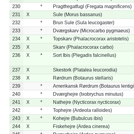
230
*
Pragtfregatfugl (Fregata magnificens)
231
X
Sule (Morus bassanus)
232
*
Brun Sule (Sula leucogaster)
233
*
Dværgskarv (Microcarbo pygmaeus)
234
X
*
Topskarv (Phalacrocorax aristotelis)
235
X
Skarv (Phalacrocorax carbo)
236
X
*
Sort Ibis (Plegadis falcinellus)
237
X
Skestork (Platalea leucorodia)
238
X
Rørdrum (Botaurus stellaris)
239
*
Amerikansk Rørdrum (Botaurus lentig
240
*
Dværghejre (Ixobrychus minutus)
241
X
*
Nathejre (Nycticorax nycticorax)
242
*
Tophejre (Ardeola ralloides)
243
X
*
Kohejre (Bubulcus ibis)
244
X
Fiskehejre (Ardea cinerea)