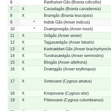
6
Rødhalset Gås (Branta ruficollis)
7
X
Canadagås (Branta canadensis)
8
X
Bramgås (Branta leucopsis)
9
*
Indisk Gås (Anser indicus)
10
*
Dværgsnegås (Anser rossii)
11
X
Grågås (Anser anser)
12
X
Tajgasædgås (Anser fabalis)
13
X
Kortnæbbet Gås (Anser brachyrhynch
14
X
Tundrasædgås (Anser serrirostris)
15
X
Blisgås (Anser albifrons)
16
X
Dværggås (Anser erythropus)
17
X
Sortsvane (Cygnus atratus)
18
X
Knopsvane (Cygnus olor)
19
X
Pibesvane (Cygnus columbianus)