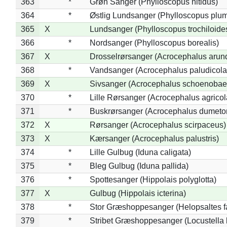
363
*
Grøn Sanger (Phylloscopus nitidus)
364
*
Østlig Lundsanger (Phylloscopus plum
365
X
Lundsanger (Phylloscopus trochiloide
366
*
Nordsanger (Phylloscopus borealis)
367
X
Drosselrørsanger (Acrocephalus arun
368
*
Vandsanger (Acrocephalus paludicola
369
X
Sivsanger (Acrocephalus schoenobae
370
*
Lille Rørsanger (Acrocephalus agricol
371
*
Buskrørsanger (Acrocephalus dumeto
372
X
Rørsanger (Acrocephalus scirpaceus)
373
X
Kærsanger (Acrocephalus palustris)
374
*
Lille Gulbug (Iduna caligata)
375
*
Bleg Gulbug (Iduna pallida)
376
*
Spottesanger (Hippolais polyglotta)
377
X
Gulbug (Hippolais icterina)
378
*
Stor Græshoppesanger (Helopsaltes fa
379
*
Stribet Græshoppesanger (Locustella 