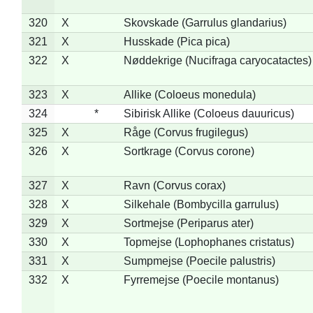
320
X
Skovskade (Garrulus glandarius)
321
X
Husskade (Pica pica)
322
X
Nøddekrige (Nucifraga caryocatactes)
323
X
Allike (Coloeus monedula)
324
*
Sibirisk Allike (Coloeus dauuricus)
325
X
Råge (Corvus frugilegus)
326
X
Sortkrage (Corvus corone)
327
X
Ravn (Corvus corax)
328
X
Silkehale (Bombycilla garrulus)
329
X
Sortmejse (Periparus ater)
330
X
Topmejse (Lophophanes cristatus)
331
X
Sumpmejse (Poecile palustris)
332
X
Fyrremejse (Poecile montanus)