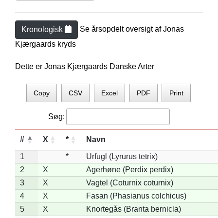
Se årsopdelt oversigt af
Jonas
Kronologisk
Kjærgaard
s kryds
Dette er Jonas Kjærgaards Danske Arter
Copy
CSV
Excel
PDF
Print
Søg:
#
X
*
Navn
1
*
Urfugl (Lyrurus tetrix)
2
X
Agerhøne (Perdix perdix)
3
X
Vagtel (Coturnix coturnix)
4
X
Fasan (Phasianus colchicus)
5
X
Knortegås (Branta bernicla)