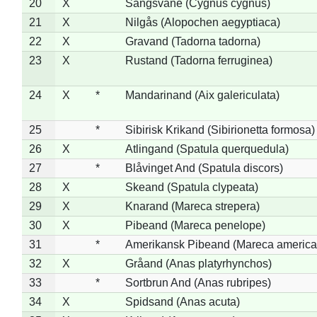
20
X
Sangsvane (Cygnus cygnus)
21
X
Nilgås (Alopochen aegyptiaca)
22
X
Gravand (Tadorna tadorna)
23
X
Rustand (Tadorna ferruginea)
24
X
*
Mandarinand (Aix galericulata)
25
*
Sibirisk Krikand (Sibirionetta formosa)
26
X
Atlingand (Spatula querquedula)
27
*
Blåvinget And (Spatula discors)
28
X
Skeand (Spatula clypeata)
29
X
Knarand (Mareca strepera)
30
X
Pibeand (Mareca penelope)
31
*
Amerikansk Pibeand (Mareca america
32
X
Gråand (Anas platyrhynchos)
33
*
Sortbrun And (Anas rubripes)
34
X
Spidsand (Anas acuta)