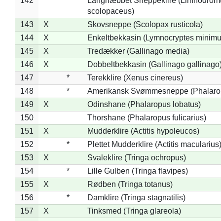
142
*
Langnæbbet Sneppeklire (Limnodrom
scolopaceus)
143
X
Skovsneppe (Scolopax rusticola)
144
X
Enkeltbekkasin (Lymnocryptes minimu
145
X
Tredækker (Gallinago media)
146
X
Dobbeltbekkasin (Gallinago gallinago
147
*
Terekklire (Xenus cinereus)
148
*
Amerikansk Svømmesneppe (Phalaropu
149
X
Odinshane (Phalaropus lobatus)
150
Thorshane (Phalaropus fulicarius)
151
X
Mudderklire (Actitis hypoleucos)
152
*
Plettet Mudderklire (Actitis macularius
153
X
Svaleklire (Tringa ochropus)
154
*
Lille Gulben (Tringa flavipes)
155
X
Rødben (Tringa totanus)
156
*
Damklire (Tringa stagnatilis)
157
X
Tinksmed (Tringa glareola)