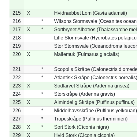
215
X
Hvidnæbbet Lom (Gavia adamsii)
216
*
Wilsons Stormsvale (Oceanites ocean
217
X
*
Sortbrynet Albatros (Thalassarche me
218
Lille Stormsvale (Hydrobates pelagicu
219
Stor Stormsvale (Oceanodroma leuco
220
X
Mallemuk (Fulmarus glacialis)
221
*
Scopolis Skråpe (Calonectris diomed
222
*
Atlantisk Skråpe (Calonectris borealis
223
X
Sodfarvet Skråpe (Ardenna grisea)
224
*
Storskråpe (Ardenna gravis)
225
X
Almindelig Skråpe (Puffinus puffinus)
226
*
Middelhavsskråpe (Puffinus yelkouan)
227
*
Tropeskråpe (Puffinus lherminieri)
228
X
*
Sort Stork (Ciconia nigra)
229
X
Hvid Stork (Ciconia ciconia)