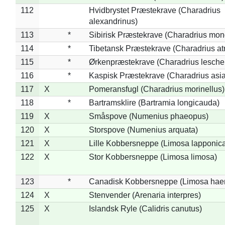
112
Hvidbrystet Præstekrave (Charadrius
alexandrinus)
113
*
Sibirisk Præstekrave (Charadrius mon
114
*
Tibetansk Præstekrave (Charadrius atr
115
*
Ørkenpræstekrave (Charadrius leschen
116
*
Kaspisk Præstekrave (Charadrius asia
117
X
Pomeransfugl (Charadrius morinellus)
118
*
Bartramsklire (Bartramia longicauda)
119
X
Småspove (Numenius phaeopus)
120
X
Storspove (Numenius arquata)
121
X
Lille Kobbersneppe (Limosa lapponic
122
X
Stor Kobbersneppe (Limosa limosa)
123
*
Canadisk Kobbersneppe (Limosa hae
124
X
Stenvender (Arenaria interpres)
125
X
Islandsk Ryle (Calidris canutus)