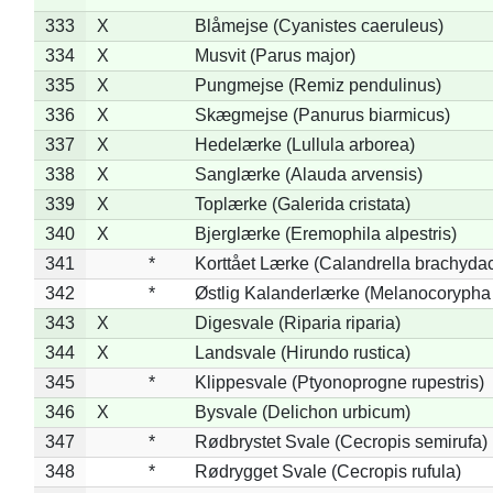
333
X
Blåmejse (Cyanistes caeruleus)
334
X
Musvit (Parus major)
335
X
Pungmejse (Remiz pendulinus)
336
X
Skægmejse (Panurus biarmicus)
337
X
Hedelærke (Lullula arborea)
338
X
Sanglærke (Alauda arvensis)
339
X
Toplærke (Galerida cristata)
340
X
Bjerglærke (Eremophila alpestris)
341
*
Korttået Lærke (Calandrella brachydac
342
*
Østlig Kalanderlærke (Melanocorypha
343
X
Digesvale (Riparia riparia)
344
X
Landsvale (Hirundo rustica)
345
*
Klippesvale (Ptyonoprogne rupestris)
346
X
Bysvale (Delichon urbicum)
347
*
Rødbrystet Svale (Cecropis semirufa)
348
*
Rødrygget Svale (Cecropis rufula)