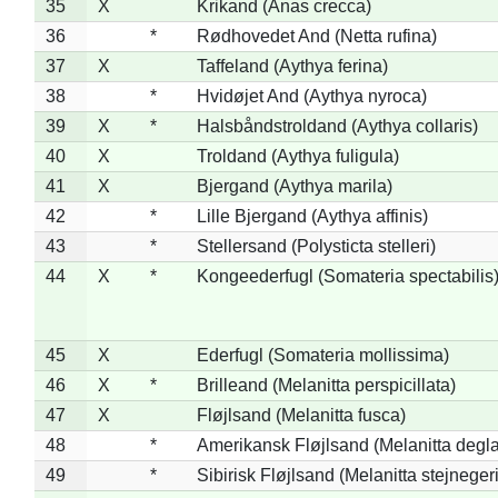
35
X
Krikand (Anas crecca)
36
*
Rødhovedet And (Netta rufina)
37
X
Taffeland (Aythya ferina)
38
*
Hvidøjet And (Aythya nyroca)
39
X
*
Halsbåndstroldand (Aythya collaris)
40
X
Troldand (Aythya fuligula)
41
X
Bjergand (Aythya marila)
42
*
Lille Bjergand (Aythya affinis)
43
*
Stellersand (Polysticta stelleri)
44
X
*
Kongeederfugl (Somateria spectabilis
45
X
Ederfugl (Somateria mollissima)
46
X
*
Brilleand (Melanitta perspicillata)
47
X
Fløjlsand (Melanitta fusca)
48
*
Amerikansk Fløjlsand (Melanitta degla
49
*
Sibirisk Fløjlsand (Melanitta stejnegeri