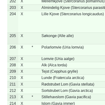
202
X
Mellemkjove (Stercorarius pomarinus)
203
X
Almindelig Kjove (Stercorarius parasit
204
X
Lille Kjove (Stercorarius longicaudus)
205
X
Søkonge (Alle alle)
206
X
*
Polarlomvie (Uria lomvia)
207
X
Lomvie (Uria aalge)
208
X
Alk (Alca torda)
209
X
Tejst (Cepphus grylle)
210
X
Lunde (Fratercula arctica)
211
X
Rødstrubet Lom (Gavia stellata)
212
X
Sortstrubet Lom (Gavia arctica)
213
X
*
Stillehavslom (Gavia pacifica)
214
X
Islom (Gavia immer)