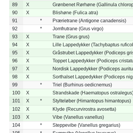
89
X
Grønbenet Rørhøne (Gallinula chloro
90
X
Blishøne (Fulica atra)
91
*
Prærietrane (Antigone canadensis)
92
*
Jomfrutrane (Grus virgo)
93
X
Trane (Grus grus)
94
X
Lille Lappedykker (Tachybaptus ruficol
95
X
Gråstrubet Lappedykker (Podiceps gr
96
X
Toppet Lappedykker (Podiceps cristat
97
X
Nordisk Lappedykker (Podiceps auritu
98
X
Sorthalset Lappedykker (Podiceps nigri
99
*
Triel (Burhinus oedicnemus)
100
X
Strandskade (Haematopus ostralegus
101
X
*
Stylteløber (Himantopus himantopus)
102
X
Klyde (Recurvirostra avosetta)
103
X
Vibe (Vanellus vanellus)
104
*
Steppevibe (Vanellus gregarius)