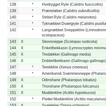
138
*
Hvidrygget Ryle (Calidris fuscicollis)
139
*
Prærieløber (Calidris subruficollis)
140
*
Stribet Ryle (Calidris melanotos)
141
*
Tyknæbbet Dværgryle (Calidris pusilla
142
*
Langnæbbet Sneppeklire (Limnodrom
scolopaceus)
143
X
Skovsneppe (Scolopax rusticola)
144
X
Enkeltbekkasin (Lymnocryptes minimu
145
X
Tredækker (Gallinago media)
146
X
Dobbeltbekkasin (Gallinago gallinago
147
*
Terekklire (Xenus cinereus)
148
*
Amerikansk Svømmesneppe (Phalaropu
149
X
Odinshane (Phalaropus lobatus)
150
X
Thorshane (Phalaropus fulicarius)
151
X
Mudderklire (Actitis hypoleucos)
152
*
Plettet Mudderklire (Actitis macularius
153
X
Svaleklire (Tringa ochropus)