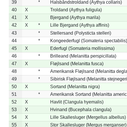
39
*
Halsbåndstroldand (Aythya collaris)
40
X
Troldand (Aythya fuligula)
41
X
Bjergand (Aythya marila)
42
X
*
Lille Bjergand (Aythya affinis)
43
*
Stellersand (Polysticta stelleri)
44
*
Kongeederfugl (Somateria spectabilis
45
X
Ederfugl (Somateria mollissima)
46
*
Brilleand (Melanitta perspicillata)
47
X
Fløjlsand (Melanitta fusca)
48
*
Amerikansk Fløjlsand (Melanitta degla
49
*
Sibirisk Fløjlsand (Melanitta stejnegeri
50
X
Sortand (Melanitta nigra)
51
*
Amerikansk Sortand (Melanitta ameri
52
X
Havlit (Clangula hyemalis)
53
X
Hvinand (Bucephala clangula)
54
X
Lille Skallesluger (Mergellus albellus)
55
X
Stor Skallesluger (Mergus merganser)