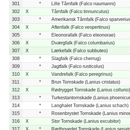
301
*
Lille Tårnfalk (Falco naumanni)
302
X
Tårnfalk (Falco tinnunculus)
303
*
Amerikansk Tårnfalk (Falco sparverius
304
X
Aftenfalk (Falco vespertinus)
305
*
Eleonorafalk (Falco eleonorae)
306
X
Dværgfalk (Falco columbarius)
307
X
Lærkefalk (Falco subbuteo)
308
*
Slagfalk (Falco cherrug)
309
*
Jagtfalk (Falco rusticolus)
310
X
Vandrefalk (Falco peregrinus)
311
*
Brun Tornskade (Lanius cristatus)
312
X
Rødrygget Tornskade (Lanius collurio)
313
*
Turkestantornskade (Lanius phoenicur
314
*
Langhalet Tornskade (Lanius schach)
315
*
Rosenbrystet Tornskade (Lanius minor
316
X
Stor Tornskade (Lanius excubitor)
317
X
*
Rødhovedet Tornskade (Lanius senato