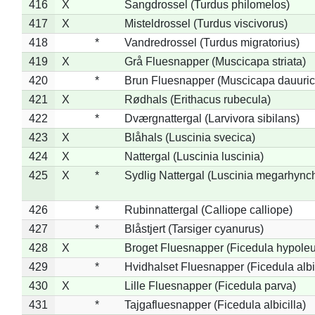
416
X
Sangdrossel (Turdus philomelos)
417
X
Misteldrossel (Turdus viscivorus)
418
*
Vandredrossel (Turdus migratorius)
419
X
Grå Fluesnapper (Muscicapa striata)
420
*
Brun Fluesnapper (Muscicapa dauuric
421
X
Rødhals (Erithacus rubecula)
422
*
Dværgnattergal (Larvivora sibilans)
423
X
Blåhals (Luscinia svecica)
424
X
Nattergal (Luscinia luscinia)
425
X
*
Sydlig Nattergal (Luscinia megarhync
426
*
Rubinnattergal (Calliope calliope)
427
*
Blåstjert (Tarsiger cyanurus)
428
X
Broget Fluesnapper (Ficedula hypole
429
*
Hvidhalset Fluesnapper (Ficedula albic
430
X
Lille Fluesnapper (Ficedula parva)
431
*
Tajgafluesnapper (Ficedula albicilla)