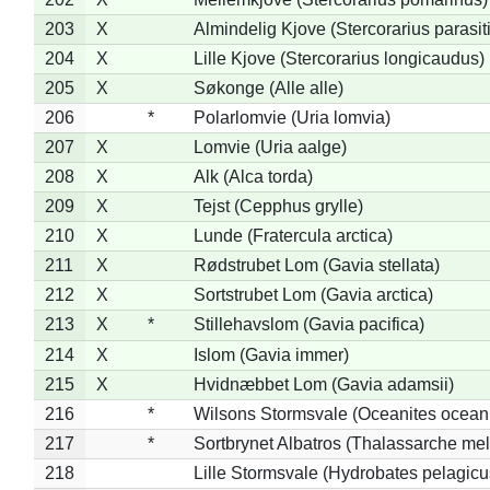
203
X
Almindelig Kjove (Stercorarius parasit
204
X
Lille Kjove (Stercorarius longicaudus)
205
X
Søkonge (Alle alle)
206
*
Polarlomvie (Uria lomvia)
207
X
Lomvie (Uria aalge)
208
X
Alk (Alca torda)
209
X
Tejst (Cepphus grylle)
210
X
Lunde (Fratercula arctica)
211
X
Rødstrubet Lom (Gavia stellata)
212
X
Sortstrubet Lom (Gavia arctica)
213
X
*
Stillehavslom (Gavia pacifica)
214
X
Islom (Gavia immer)
215
X
Hvidnæbbet Lom (Gavia adamsii)
216
*
Wilsons Stormsvale (Oceanites ocean
217
*
Sortbrynet Albatros (Thalassarche me
218
Lille Stormsvale (Hydrobates pelagicu