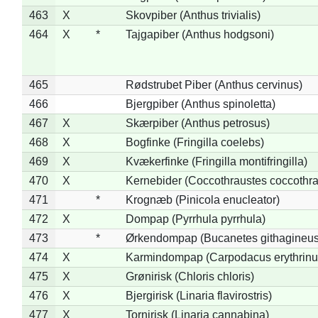
463
X
Skovpiber (Anthus trivialis)
464
X
*
Tajgapiber (Anthus hodgsoni)
465
Rødstrubet Piber (Anthus cervinus)
466
Bjergpiber (Anthus spinoletta)
467
X
Skærpiber (Anthus petrosus)
468
X
Bogfinke (Fringilla coelebs)
469
X
Kvækerfinke (Fringilla montifringilla)
470
X
Kernebider (Coccothraustes coccothra
471
*
Krognæb (Pinicola enucleator)
472
X
Dompap (Pyrrhula pyrrhula)
473
*
Ørkendompap (Bucanetes githagineus
474
X
Karmindompap (Carpodacus erythrinu
475
X
Grønirisk (Chloris chloris)
476
X
Bjergirisk (Linaria flavirostris)
477
X
Tornirisk (Linaria cannabina)