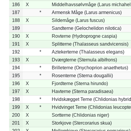
186
X
Middelhavssølvmåge (Larus michahell
187
*
Armensk Måge (Larus armenicus)
188
X
Sildemåge (Larus fuscus)
189
Sandterne (Gelochelidon nilotica)
190
X
Rovterne (Hydroprogne caspia)
191
X
Splitterne (Thalasseus sandvicensis)
192
*
Aztekerterne (Thalasseus elegans)
193
X
Dværgterne (Sternula albifrons)
194
*
Brilleterne (Onychoprion anaethetus)
195
*
Rosenterne (Sterna dougallii)
196
X
Fjordterne (Sterna hirundo)
197
X
Havterne (Sterna paradisaea)
198
*
Hvidskægget Terne (Chlidonias hybrid
199
X
*
Hvidvinget Terne (Chlidonias leucopte
200
X
Sortterne (Chlidonias niger)
201
X
Storkjove (Stercorarius skua)
202
X
Mellemkjove (Stercorarius pomarinus)