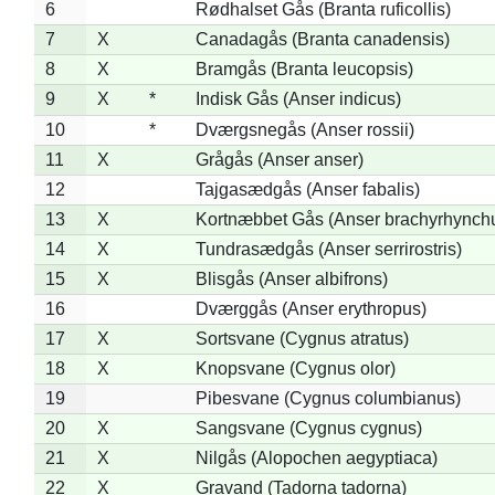
6
Rødhalset Gås (Branta ruficollis)
7
X
Canadagås (Branta canadensis)
8
X
Bramgås (Branta leucopsis)
9
X
*
Indisk Gås (Anser indicus)
10
*
Dværgsnegås (Anser rossii)
11
X
Grågås (Anser anser)
12
Tajgasædgås (Anser fabalis)
13
X
Kortnæbbet Gås (Anser brachyrhynch
14
X
Tundrasædgås (Anser serrirostris)
15
X
Blisgås (Anser albifrons)
16
Dværggås (Anser erythropus)
17
X
Sortsvane (Cygnus atratus)
18
X
Knopsvane (Cygnus olor)
19
Pibesvane (Cygnus columbianus)
20
X
Sangsvane (Cygnus cygnus)
21
X
Nilgås (Alopochen aegyptiaca)
22
X
Gravand (Tadorna tadorna)