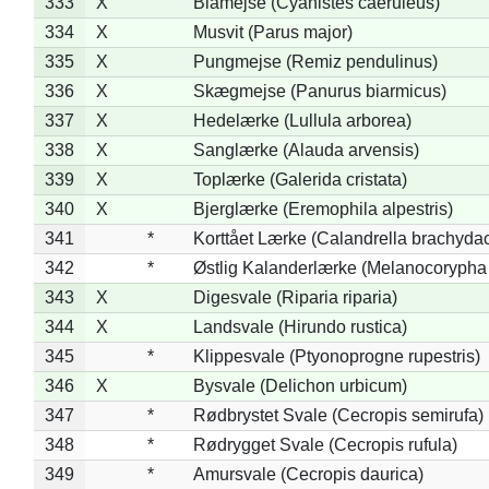
333
X
Blåmejse (Cyanistes caeruleus)
334
X
Musvit (Parus major)
335
X
Pungmejse (Remiz pendulinus)
336
X
Skægmejse (Panurus biarmicus)
337
X
Hedelærke (Lullula arborea)
338
X
Sanglærke (Alauda arvensis)
339
X
Toplærke (Galerida cristata)
340
X
Bjerglærke (Eremophila alpestris)
341
*
Korttået Lærke (Calandrella brachydac
342
*
Østlig Kalanderlærke (Melanocorypha
343
X
Digesvale (Riparia riparia)
344
X
Landsvale (Hirundo rustica)
345
*
Klippesvale (Ptyonoprogne rupestris)
346
X
Bysvale (Delichon urbicum)
347
*
Rødbrystet Svale (Cecropis semirufa)
348
*
Rødrygget Svale (Cecropis rufula)
349
*
Amursvale (Cecropis daurica)