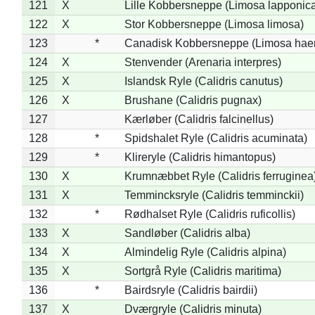
121
X
Lille Kobbersneppe (Limosa lapponic
122
X
Stor Kobbersneppe (Limosa limosa)
123
*
Canadisk Kobbersneppe (Limosa hae
124
X
Stenvender (Arenaria interpres)
125
X
Islandsk Ryle (Calidris canutus)
126
X
Brushane (Calidris pugnax)
127
Kærløber (Calidris falcinellus)
128
*
Spidshalet Ryle (Calidris acuminata)
129
*
Klireryle (Calidris himantopus)
130
X
Krumnæbbet Ryle (Calidris ferruginea
131
X
Temmincksryle (Calidris temminckii)
132
*
Rødhalset Ryle (Calidris ruficollis)
133
X
Sandløber (Calidris alba)
134
X
Almindelig Ryle (Calidris alpina)
135
X
Sortgrå Ryle (Calidris maritima)
136
*
Bairdsryle (Calidris bairdii)
137
X
Dværgryle (Calidris minuta)