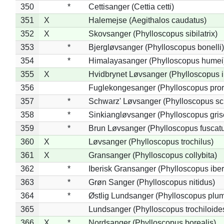
350
*
Cettisanger (Cettia cetti)
351
X
Halemejse (Aegithalos caudatus)
352
X
Skovsanger (Phylloscopus sibilatrix)
353
*
Bjergløvsanger (Phylloscopus bonelli)
354
*
Himalayasanger (Phylloscopus humei
355
X
Hvidbrynet Løvsanger (Phylloscopus i
356
Fuglekongesanger (Phylloscopus pror
357
*
Schwarz' Løvsanger (Phylloscopus sc
358
*
Sinkiangløvsanger (Phylloscopus gris
359
*
Brun Løvsanger (Phylloscopus fuscat
360
X
Løvsanger (Phylloscopus trochilus)
361
X
Gransanger (Phylloscopus collybita)
362
*
Iberisk Gransanger (Phylloscopus iber
363
*
Grøn Sanger (Phylloscopus nitidus)
364
*
Østlig Lundsanger (Phylloscopus plum
365
Lundsanger (Phylloscopus trochiloide
366
X
*
Nordsanger (Phylloscopus borealis)