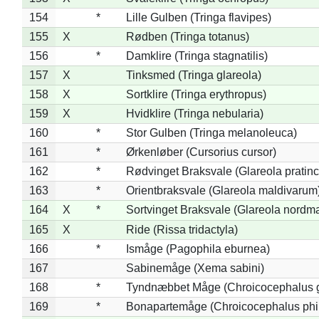
154
*
Lille Gulben (Tringa flavipes)
155
X
Rødben (Tringa totanus)
156
*
Damklire (Tringa stagnatilis)
157
X
Tinksmed (Tringa glareola)
158
X
Sortklire (Tringa erythropus)
159
X
Hvidklire (Tringa nebularia)
160
*
Stor Gulben (Tringa melanoleuca)
161
*
Ørkenløber (Cursorius cursor)
162
*
Rødvinget Braksvale (Glareola pratinc
163
*
Orientbraksvale (Glareola maldivarum
164
X
*
Sortvinget Braksvale (Glareola nordm
165
X
Ride (Rissa tridactyla)
166
*
Ismåge (Pagophila eburnea)
167
Sabinemåge (Xema sabini)
168
*
Tyndnæbbet Måge (Chroicocephalus 
169
*
Bonapartemåge (Chroicocephalus phil