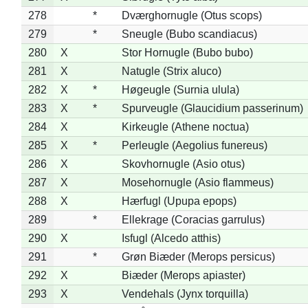
278
*
Dværghornugle (Otus scops)
279
*
Sneugle (Bubo scandiacus)
280
X
Stor Hornugle (Bubo bubo)
281
X
Natugle (Strix aluco)
282
X
*
Høgeugle (Surnia ulula)
283
X
*
Spurveugle (Glaucidium passerinum)
284
X
Kirkeugle (Athene noctua)
285
X
*
Perleugle (Aegolius funereus)
286
X
Skovhornugle (Asio otus)
287
X
Mosehornugle (Asio flammeus)
288
X
Hærfugl (Upupa epops)
289
*
Ellekrage (Coracias garrulus)
290
X
Isfugl (Alcedo atthis)
291
*
Grøn Biæder (Merops persicus)
292
X
Biæder (Merops apiaster)
293
X
Vendehals (Jynx torquilla)