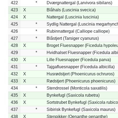
422
*
Dværgnattergal (Larvivora sibilans)
423
X
Blåhals (Luscinia svecica)
424
X
Nattergal (Luscinia luscinia)
425
*
Sydlig Nattergal (Luscinia megarhync
426
*
Rubinnattergal (Calliope calliope)
427
*
Blåstjert (Tarsiger cyanurus)
428
X
Broget Fluesnapper (Ficedula hypole
429
*
Hvidhalset Fluesnapper (Ficedula albic
430
X
Lille Fluesnapper (Ficedula parva)
431
*
Tajgafluesnapper (Ficedula albicilla)
432
X
Husrødstjert (Phoenicurus ochruros)
433
X
Rødstjert (Phoenicurus phoenicurus)
434
*
Stendrossel (Monticola saxatilis)
435
X
Bynkefugl (Saxicola rubetra)
436
X
Sortstrubet Bynkefugl (Saxicola rubico
437
*
Sibirisk Bynkefugl (Saxicola maurus)
438
X
Stenpikker (Oenanthe oenanthe)