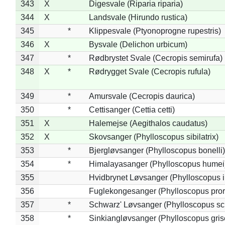
343
X
Digesvale (Riparia riparia)
344
X
Landsvale (Hirundo rustica)
345
*
Klippesvale (Ptyonoprogne rupestris)
346
X
Bysvale (Delichon urbicum)
347
*
Rødbrystet Svale (Cecropis semirufa)
348
X
*
Rødrygget Svale (Cecropis rufula)
349
*
Amursvale (Cecropis daurica)
350
*
Cettisanger (Cettia cetti)
351
X
Halemejse (Aegithalos caudatus)
352
X
Skovsanger (Phylloscopus sibilatrix)
353
*
Bjergløvsanger (Phylloscopus bonelli)
354
*
Himalayasanger (Phylloscopus humei
355
Hvidbrynet Løvsanger (Phylloscopus i
356
Fuglekongesanger (Phylloscopus pror
357
*
Schwarz' Løvsanger (Phylloscopus sc
358
*
Sinkiangløvsanger (Phylloscopus gris