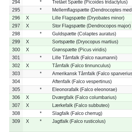
294
*
Tretået Spætte (Picoides tridactylus)
295
*
Mellemflagspætte (Dendrocoptes med
296
X
Lille Flagspætte (Dryobates minor)
297
X
Stor Flagspætte (Dendrocopos major)
298
*
Guldspætte (Colaptes auratus)
299
X
Sortspætte (Dryocopus martius)
300
X
Grønspætte (Picus viridis)
301
*
Lille Tårnfalk (Falco naumanni)
302
X
Tårnfalk (Falco tinnunculus)
303
*
Amerikansk Tårnfalk (Falco sparverius
304
Aftenfalk (Falco vespertinus)
305
*
Eleonorafalk (Falco eleonorae)
306
X
Dværgfalk (Falco columbarius)
307
X
Lærkefalk (Falco subbuteo)
308
*
Slagfalk (Falco cherrug)
309
X
*
Jagtfalk (Falco rusticolus)