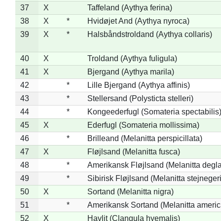
37
X
Taffeland (Aythya ferina)
38
X
*
Hvidøjet And (Aythya nyroca)
39
X
*
Halsbåndstroldand (Aythya collaris)
40
X
Troldand (Aythya fuligula)
41
X
Bjergand (Aythya marila)
42
*
Lille Bjergand (Aythya affinis)
43
*
Stellersand (Polysticta stelleri)
44
*
Kongeederfugl (Somateria spectabilis
45
X
Ederfugl (Somateria mollissima)
46
*
Brilleand (Melanitta perspicillata)
47
X
Fløjlsand (Melanitta fusca)
48
*
Amerikansk Fløjlsand (Melanitta degla
49
*
Sibirisk Fløjlsand (Melanitta stejnegeri
50
X
Sortand (Melanitta nigra)
51
*
Amerikansk Sortand (Melanitta ameri
52
X
Havlit (Clangula hyemalis)