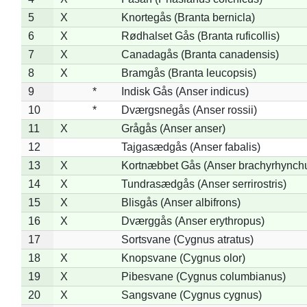
5
X
Knortegås (Branta bernicla)
6
X
Rødhalset Gås (Branta ruficollis)
7
X
Canadagås (Branta canadensis)
8
X
Bramgås (Branta leucopsis)
9
*
Indisk Gås (Anser indicus)
10
*
Dværgsnegås (Anser rossii)
11
X
Grågås (Anser anser)
12
Tajgasædgås (Anser fabalis)
13
X
Kortnæbbet Gås (Anser brachyrhynch
14
X
Tundrasædgås (Anser serrirostris)
15
X
Blisgås (Anser albifrons)
16
X
Dværggås (Anser erythropus)
17
Sortsvane (Cygnus atratus)
18
X
Knopsvane (Cygnus olor)
19
X
Pibesvane (Cygnus columbianus)
20
X
Sangsvane (Cygnus cygnus)