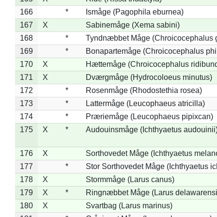
166
*
Ismåge (Pagophila eburnea)
167
X
Sabinemåge (Xema sabini)
168
*
Tyndnæbbet Måge (Chroicocephalus 
169
*
Bonapartemåge (Chroicocephalus phil
170
X
Hættemåge (Chroicocephalus ridibun
171
X
Dværgmåge (Hydrocoloeus minutus)
172
*
Rosenmåge (Rhodostethia rosea)
173
*
Lattermåge (Leucophaeus atricilla)
174
*
Præriemåge (Leucophaeus pipixcan)
175
X
*
Audouinsmåge (Ichthyaetus audouinii
176
X
Sorthovedet Måge (Ichthyaetus melan
177
*
Stor Sorthovedet Måge (Ichthyaetus ic
178
X
Stormmåge (Larus canus)
179
X
*
Ringnæbbet Måge (Larus delawarensi
180
X
Svartbag (Larus marinus)