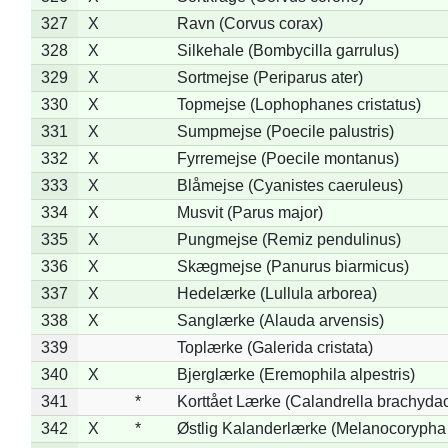
327
X
Ravn (Corvus corax)
328
X
Silkehale (Bombycilla garrulus)
329
X
Sortmejse (Periparus ater)
330
X
Topmejse (Lophophanes cristatus)
331
X
Sumpmejse (Poecile palustris)
332
X
Fyrremejse (Poecile montanus)
333
X
Blåmejse (Cyanistes caeruleus)
334
X
Musvit (Parus major)
335
X
Pungmejse (Remiz pendulinus)
336
X
Skægmejse (Panurus biarmicus)
337
X
Hedelærke (Lullula arborea)
338
X
Sanglærke (Alauda arvensis)
339
Toplærke (Galerida cristata)
340
X
Bjerglærke (Eremophila alpestris)
341
*
Korttået Lærke (Calandrella brachydac
342
X
*
Østlig Kalanderlærke (Melanocorypha