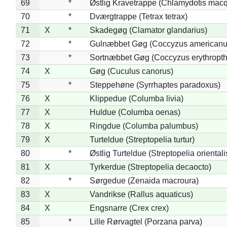
69
*
Østlig Kravetrappe (Chlamydotis macq
70
*
Dværgtrappe (Tetrax tetrax)
71
X
*
Skadegøg (Clamator glandarius)
72
*
Gulnæbbet Gøg (Coccyzus americanu
73
*
Sortnæbbet Gøg (Coccyzus erythropt
74
X
Gøg (Cuculus canorus)
75
*
Steppehøne (Syrrhaptes paradoxus)
76
X
Klippedue (Columba livia)
77
X
Huldue (Columba oenas)
78
X
Ringdue (Columba palumbus)
79
X
Turteldue (Streptopelia turtur)
80
*
Østlig Turteldue (Streptopelia orientali
81
X
Tyrkerdue (Streptopelia decaocto)
82
*
Sørgedue (Zenaida macroura)
83
X
Vandrikse (Rallus aquaticus)
84
X
Engsnarre (Crex crex)
85
*
Lille Rørvagtel (Porzana parva)