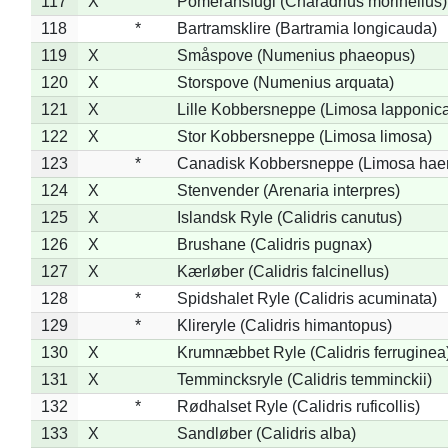
117
X
Pomeransfugl (Charadrius morinellus)
118
*
Bartramsklire (Bartramia longicauda)
119
X
Småspove (Numenius phaeopus)
120
X
Storspove (Numenius arquata)
121
X
Lille Kobbersneppe (Limosa lapponic
122
X
Stor Kobbersneppe (Limosa limosa)
123
*
Canadisk Kobbersneppe (Limosa hae
124
X
Stenvender (Arenaria interpres)
125
X
Islandsk Ryle (Calidris canutus)
126
X
Brushane (Calidris pugnax)
127
X
Kærløber (Calidris falcinellus)
128
*
Spidshalet Ryle (Calidris acuminata)
129
*
Klireryle (Calidris himantopus)
130
X
Krumnæbbet Ryle (Calidris ferruginea
131
X
Temmincksryle (Calidris temminckii)
132
*
Rødhalset Ryle (Calidris ruficollis)
133
X
Sandløber (Calidris alba)