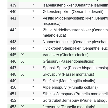
439
*
Isabellastenpikker (Oenanthe isabelli
440
*
Ørkenstenpikker (Oenanthe deserti)
441
*
Vestlig Middelhavsstenpikker (Oenant
hispanica)
442
*
Østlig Middelhavsstenpikker (Oenant
melanoleuca)
443
*
Nonnestenpikker (Oenanthe pleschan
444
*
Hvidkronet Stenpikker (Oenanthe leu
445
X
Vandstær (Cinclus cinclus)
446
X
Gråspurv (Passer domesticus)
447
*
Spansk Spurv (Passer hispaniolensis)
448
X
Skovspurv (Passer montanus)
449
*
Snefinke (Montifringilla nivalis)
450
*
Alpejernspurv (Prunella collaris)
451
*
Sibirisk Jernspurv (Prunella montanell
452
*
Sortstrubet Jernspurv (Prunella atrogul
453
X
Jernspurv (Prunella modularis)