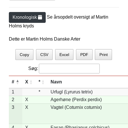
Se årsopdelt oversigt af
Martin
Kronologisk
Holm
s kryds
Dette er Martin Holms Danske Arter
Copy
CSV
Excel
PDF
Print
Søg:
#
X
*
Navn
1
*
Urfugl (Lyrurus tetrix)
2
X
Agerhøne (Perdix perdix)
3
X
Vagtel (Coturnix coturnix)
4
X
Fasan (Phasianus colchicus)