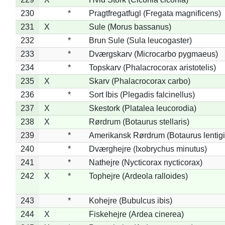
230
*
Pragtfregatfugl (Fregata magnificens)
231
X
Sule (Morus bassanus)
232
*
Brun Sule (Sula leucogaster)
233
*
Dværgskarv (Microcarbo pygmaeus)
234
*
Topskarv (Phalacrocorax aristotelis)
235
X
Skarv (Phalacrocorax carbo)
236
*
Sort Ibis (Plegadis falcinellus)
237
X
Skestork (Platalea leucorodia)
238
X
Rørdrum (Botaurus stellaris)
239
*
Amerikansk Rørdrum (Botaurus lentig
240
*
Dværghejre (Ixobrychus minutus)
241
*
Nathejre (Nycticorax nycticorax)
242
X
*
Tophejre (Ardeola ralloides)
243
*
Kohejre (Bubulcus ibis)
244
X
Fiskehejre (Ardea cinerea)