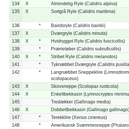
134
X
Almindelig Ryle (Calidris alpina)
135
X
Sortgrå Ryle (Calidris maritima)
136
*
Bairdsryle (Calidris bairdii)
137
X
Dværgryle (Calidris minuta)
138
X
*
Hvidrygget Ryle (Calidris fuscicollis)
139
*
Prærieløber (Calidris subruficollis)
140
X
*
Stribet Ryle (Calidris melanotos)
141
*
Tyknæbbet Dværgryle (Calidris pusilla
142
*
Langnæbbet Sneppeklire (Limnodrom
scolopaceus)
143
X
Skovsneppe (Scolopax rusticola)
144
X
Enkeltbekkasin (Lymnocryptes minimu
145
Tredækker (Gallinago media)
146
X
Dobbeltbekkasin (Gallinago gallinago
147
*
Terekklire (Xenus cinereus)
148
*
Amerikansk Svømmesneppe (Phalaropu