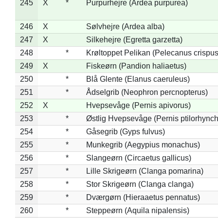
245
X
*
Purpurhejre (Ardea purpurea)
246
X
Sølvhejre (Ardea alba)
247
X
Silkehejre (Egretta garzetta)
248
*
Krøltoppet Pelikan (Pelecanus crispus
249
X
Fiskeørn (Pandion haliaetus)
250
*
Blå Glente (Elanus caeruleus)
251
*
Ådselgrib (Neophron percnopterus)
252
X
Hvepsevåge (Pernis apivorus)
253
*
Østlig Hvepsevåge (Pernis ptilorhync
254
*
Gåsegrib (Gyps fulvus)
255
*
Munkegrib (Aegypius monachus)
256
*
Slangeørn (Circaetus gallicus)
257
*
Lille Skrigeørn (Clanga pomarina)
258
*
Stor Skrigeørn (Clanga clanga)
259
*
Dværgørn (Hieraaetus pennatus)
260
*
Steppeørn (Aquila nipalensis)