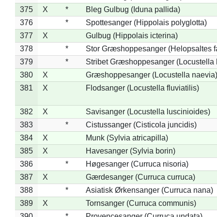
375
X
*
Bleg Gulbug (Iduna pallida)
376
*
Spottesanger (Hippolais polyglotta)
377
X
Gulbug (Hippolais icterina)
378
*
Stor Græshoppesanger (Helopsaltes fa
379
*
Stribet Græshoppesanger (Locustella 
380
X
Græshoppesanger (Locustella naevia
381
X
Flodsanger (Locustella fluviatilis)
382
X
Savisanger (Locustella luscinioides)
383
*
Cistussanger (Cisticola juncidis)
384
X
Munk (Sylvia atricapilla)
385
X
Havesanger (Sylvia borin)
386
*
Høgesanger (Curruca nisoria)
387
X
Gærdesanger (Curruca curruca)
388
*
Asiatisk Ørkensanger (Curruca nana)
389
X
Tornsanger (Curruca communis)
390
*
Provencesanger (Curruca undata)