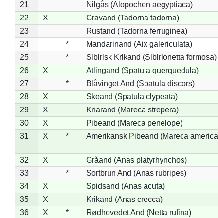
21
Nilgås (Alopochen aegyptiaca)
22
X
Gravand (Tadorna tadorna)
23
Rustand (Tadorna ferruginea)
24
*
Mandarinand (Aix galericulata)
25
*
Sibirisk Krikand (Sibirionetta formosa)
26
X
Atlingand (Spatula querquedula)
27
*
Blåvinget And (Spatula discors)
28
X
Skeand (Spatula clypeata)
29
X
Knarand (Mareca strepera)
30
X
Pibeand (Mareca penelope)
31
X
*
Amerikansk Pibeand (Mareca america
32
X
Gråand (Anas platyrhynchos)
33
*
Sortbrun And (Anas rubripes)
34
X
Spidsand (Anas acuta)
35
X
Krikand (Anas crecca)
36
X
*
Rødhovedet And (Netta rufina)