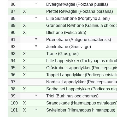
86
*
Dværgrørvagtel (Porzana pusilla)
87
X
Plettet Rørvagtel (Porzana porzana)
88
*
Lille Sultanhøne (Porphyrio alleni)
89
X
Grønbenet Rørhøne (Gallinula chloro
90
X
Blishøne (Fulica atra)
91
*
Prærietrane (Antigone canadensis)
92
*
Jomfrutrane (Grus virgo)
93
X
Trane (Grus grus)
94
X
Lille Lappedykker (Tachybaptus ruficol
95
X
Gråstrubet Lappedykker (Podiceps gr
96
X
Toppet Lappedykker (Podiceps cristat
97
Nordisk Lappedykker (Podiceps auritu
98
X
Sorthalset Lappedykker (Podiceps nigri
99
*
Triel (Burhinus oedicnemus)
100
X
Strandskade (Haematopus ostralegus
101
X
*
Stylteløber (Himantopus himantopus)