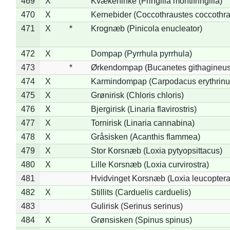
469
X
Kvækerfinke (Fringilla montifringilla)
470
X
Kernebider (Coccothraustes coccothra
471
X
*
Krognæb (Pinicola enucleator)
472
X
Dompap (Pyrrhula pyrrhula)
473
*
Ørkendompap (Bucanetes githagineus
474
X
Karmindompap (Carpodacus erythrinu
475
X
Grønirisk (Chloris chloris)
476
X
Bjergirisk (Linaria flavirostris)
477
X
Tornirisk (Linaria cannabina)
478
X
Gråsisken (Acanthis flammea)
479
X
Stor Korsnæb (Loxia pytyopsittacus)
480
X
Lille Korsnæb (Loxia curvirostra)
481
Hvidvinget Korsnæb (Loxia leucoptera
482
X
Stillits (Carduelis carduelis)
483
Gulirisk (Serinus serinus)
484
X
Grønsisken (Spinus spinus)