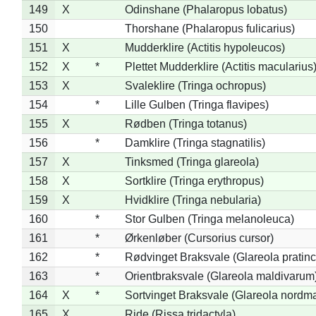
149
X
Odinshane (Phalaropus lobatus)
150
Thorshane (Phalaropus fulicarius)
151
X
Mudderklire (Actitis hypoleucos)
152
X
*
Plettet Mudderklire (Actitis macularius
153
X
Svaleklire (Tringa ochropus)
154
*
Lille Gulben (Tringa flavipes)
155
X
Rødben (Tringa totanus)
156
*
Damklire (Tringa stagnatilis)
157
X
Tinksmed (Tringa glareola)
158
X
Sortklire (Tringa erythropus)
159
X
Hvidklire (Tringa nebularia)
160
*
Stor Gulben (Tringa melanoleuca)
161
*
Ørkenløber (Cursorius cursor)
162
*
Rødvinget Braksvale (Glareola pratinc
163
*
Orientbraksvale (Glareola maldivarum
164
X
*
Sortvinget Braksvale (Glareola nordm
165
X
Ride (Rissa tridactyla)