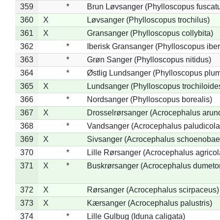
359
*
Brun Løvsanger (Phylloscopus fuscat
360
X
Løvsanger (Phylloscopus trochilus)
361
X
Gransanger (Phylloscopus collybita)
362
*
Iberisk Gransanger (Phylloscopus iber
363
*
Grøn Sanger (Phylloscopus nitidus)
364
*
Østlig Lundsanger (Phylloscopus plum
365
X
Lundsanger (Phylloscopus trochiloide
366
*
Nordsanger (Phylloscopus borealis)
367
X
Drosselrørsanger (Acrocephalus arun
368
*
Vandsanger (Acrocephalus paludicola
369
X
Sivsanger (Acrocephalus schoenobae
370
*
Lille Rørsanger (Acrocephalus agricol
371
X
*
Buskrørsanger (Acrocephalus dumeto
372
X
Rørsanger (Acrocephalus scirpaceus)
373
X
Kærsanger (Acrocephalus palustris)
374
*
Lille Gulbug (Iduna caligata)