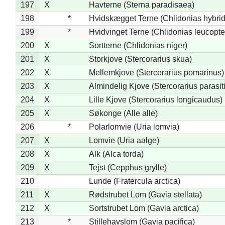
197
X
Havterne (Sterna paradisaea)
198
*
Hvidskægget Terne (Chlidonias hybrid
199
*
Hvidvinget Terne (Chlidonias leucopte
200
X
Sortterne (Chlidonias niger)
201
X
Storkjove (Stercorarius skua)
202
X
Mellemkjove (Stercorarius pomarinus)
203
X
Almindelig Kjove (Stercorarius parasit
204
X
Lille Kjove (Stercorarius longicaudus)
205
X
Søkonge (Alle alle)
206
*
Polarlomvie (Uria lomvia)
207
X
Lomvie (Uria aalge)
208
X
Alk (Alca torda)
209
X
Tejst (Cepphus grylle)
210
Lunde (Fratercula arctica)
211
X
Rødstrubet Lom (Gavia stellata)
212
X
Sortstrubet Lom (Gavia arctica)
213
*
Stillehavslom (Gavia pacifica)