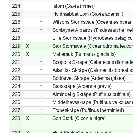
214
Islom (Gavia immer)
215
Hvidnæbbet Lom (Gavia adamsii)
216
*
Wilsons Stormsvale (Oceanites ocean
217
*
Sortbrynet Albatros (Thalassarche me
218
Lille Stormsvale (Hydrobates pelagicu
219
X
Stor Stormsvale (Oceanodroma leuco
220
X
Mallemuk (Fulmarus glacialis)
221
*
Scopolis Skråpe (Calonectris diomed
222
*
Atlantisk Skråpe (Calonectris borealis
223
Sodfarvet Skråpe (Ardenna grisea)
224
*
Storskråpe (Ardenna gravis)
225
Almindelig Skråpe (Puffinus puffinus)
226
*
Middelhavsskråpe (Puffinus yelkouan)
227
*
Tropeskråpe (Puffinus lherminieri)
228
X
*
Sort Stork (Ciconia nigra)
229
X
Hvid Stork (Ciconia ciconia)