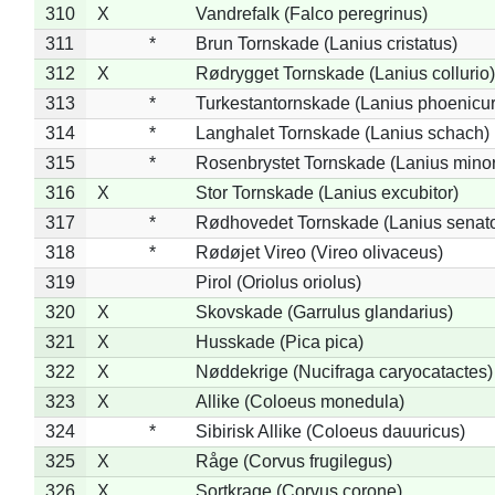
310
X
Vandrefalk (Falco peregrinus)
311
*
Brun Tornskade (Lanius cristatus)
312
X
Rødrygget Tornskade (Lanius collurio)
313
*
Turkestantornskade (Lanius phoenicur
314
*
Langhalet Tornskade (Lanius schach)
315
*
Rosenbrystet Tornskade (Lanius minor
316
X
Stor Tornskade (Lanius excubitor)
317
*
Rødhovedet Tornskade (Lanius senato
318
*
Rødøjet Vireo (Vireo olivaceus)
319
Pirol (Oriolus oriolus)
320
X
Skovskade (Garrulus glandarius)
321
X
Husskade (Pica pica)
322
X
Nøddekrige (Nucifraga caryocatactes)
323
X
Allike (Coloeus monedula)
324
*
Sibirisk Allike (Coloeus dauuricus)
325
X
Råge (Corvus frugilegus)
326
X
Sortkrage (Corvus corone)