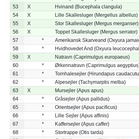
53
X
Hvinand (Bucephala clangula)
54
X
Lille Skallesluger (Mergellus albellus)
55
X
Stor Skallesluger (Mergus merganser)
56
X
Toppet Skallesluger (Mergus serrator)
57
*
Amerikansk Skarveand (Oxyura jamai
58
*
Hvidhovedet And (Oxyura leucocepha
59
X
Natravn (Caprimulgus europaeus)
60
*
Ørkennatravn (Caprimulgus aegyptius
61
*
Tornhalesejler (Hirundapus caudacutu
62
*
Alpesejler (Tachymarptis melba)
63
X
Mursejler (Apus apus)
64
*
Gråsejler (Apus pallidus)
65
*
Orientsejler (Apus pacificus)
66
*
Lille Sejler (Apus affinis)
67
*
Kaffersejler (Apus caffer)
68
*
Stortrappe (Otis tarda)