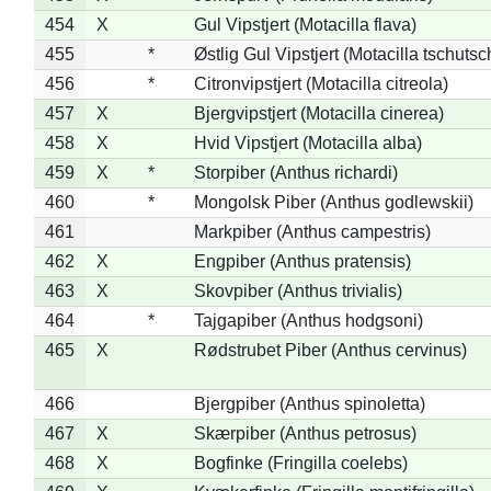
454
X
Gul Vipstjert (Motacilla flava)
455
*
Østlig Gul Vipstjert (Motacilla tschuts
456
*
Citronvipstjert (Motacilla citreola)
457
X
Bjergvipstjert (Motacilla cinerea)
458
X
Hvid Vipstjert (Motacilla alba)
459
X
*
Storpiber (Anthus richardi)
460
*
Mongolsk Piber (Anthus godlewskii)
461
Markpiber (Anthus campestris)
462
X
Engpiber (Anthus pratensis)
463
X
Skovpiber (Anthus trivialis)
464
*
Tajgapiber (Anthus hodgsoni)
465
X
Rødstrubet Piber (Anthus cervinus)
466
Bjergpiber (Anthus spinoletta)
467
X
Skærpiber (Anthus petrosus)
468
X
Bogfinke (Fringilla coelebs)