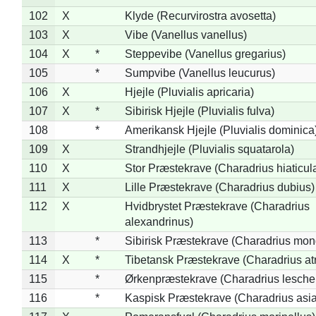
102
X
Klyde (Recurvirostra avosetta)
103
X
Vibe (Vanellus vanellus)
104
X
*
Steppevibe (Vanellus gregarius)
105
*
Sumpvibe (Vanellus leucurus)
106
X
Hjejle (Pluvialis apricaria)
107
X
*
Sibirisk Hjejle (Pluvialis fulva)
108
*
Amerikansk Hjejle (Pluvialis dominica
109
X
Strandhjejle (Pluvialis squatarola)
110
X
Stor Præstekrave (Charadrius hiaticul
111
X
Lille Præstekrave (Charadrius dubius)
112
X
Hvidbrystet Præstekrave (Charadrius
alexandrinus)
113
*
Sibirisk Præstekrave (Charadrius mon
114
X
*
Tibetansk Præstekrave (Charadrius atr
115
*
Ørkenpræstekrave (Charadrius leschen
116
*
Kaspisk Præstekrave (Charadrius asia