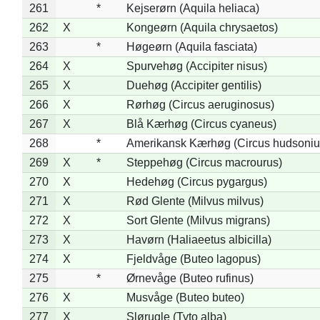
261
*
Kejserørn (Aquila heliaca)
262
X
Kongeørn (Aquila chrysaetos)
263
*
Høgeørn (Aquila fasciata)
264
X
Spurvehøg (Accipiter nisus)
265
X
Duehøg (Accipiter gentilis)
266
X
Rørhøg (Circus aeruginosus)
267
X
Blå Kærhøg (Circus cyaneus)
268
*
Amerikansk Kærhøg (Circus hudsoniu
269
X
*
Steppehøg (Circus macrourus)
270
X
Hedehøg (Circus pygargus)
271
X
Rød Glente (Milvus milvus)
272
X
Sort Glente (Milvus migrans)
273
X
Havørn (Haliaeetus albicilla)
274
X
Fjeldvåge (Buteo lagopus)
275
*
Ørnevåge (Buteo rufinus)
276
X
Musvåge (Buteo buteo)
277
X
Slørugle (Tyto alba)