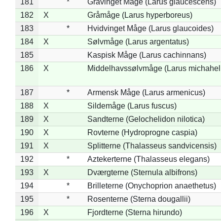
181
*
Gråvinget Måge (Larus glaucescens)
182
X
Gråmåge (Larus hyperboreus)
183
*
Hvidvinget Måge (Larus glaucoides)
184
X
Sølvmåge (Larus argentatus)
185
Kaspisk Måge (Larus cachinnans)
186
X
Middelhavssølvmåge (Larus michahell
187
*
Armensk Måge (Larus armenicus)
188
X
Sildemåge (Larus fuscus)
189
X
Sandterne (Gelochelidon nilotica)
190
X
Rovterne (Hydroprogne caspia)
191
X
Splitterne (Thalasseus sandvicensis)
192
*
Aztekerterne (Thalasseus elegans)
193
X
Dværgterne (Sternula albifrons)
194
*
Brilleterne (Onychoprion anaethetus)
195
*
Rosenterne (Sterna dougallii)
196
X
Fjordterne (Sterna hirundo)