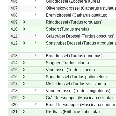
406
*
Gulddrossel (Zoothera aurea)
407
*
Olivenskovdrossel (Catharus ustulatus
408
*
Eremitdrossel (Catharus guttatus)
409
X
Ringdrossel (Turdus torquatus)
410
X
Solsort (Turdus merula)
411
*
Gråstrubet Drossel (Turdus obscurus)
412
X
*
Sortstrubet Drossel (Turdus atrogularis
413
*
Brundrossel (Turdus eunomus)
414
X
Sjagger (Turdus pilaris)
415
X
Vindrossel (Turdus iliacus)
416
X
Sangdrossel (Turdus philomelos)
417
X
Misteldrossel (Turdus viscivorus)
418
*
Vandredrossel (Turdus migratorius)
419
X
Grå Fluesnapper (Muscicapa striata)
420
*
Brun Fluesnapper (Muscicapa dauuric
421
X
Rødhals (Erithacus rubecula)