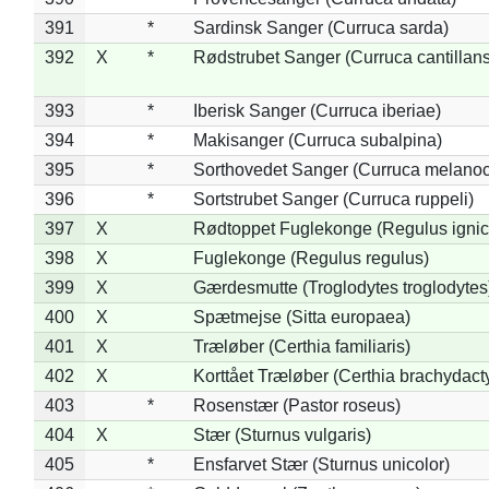
391
*
Sardinsk Sanger (Curruca sarda)
392
X
*
Rødstrubet Sanger (Curruca cantillans
393
*
Iberisk Sanger (Curruca iberiae)
394
*
Makisanger (Curruca subalpina)
395
*
Sorthovedet Sanger (Curruca melano
396
*
Sortstrubet Sanger (Curruca ruppeli)
397
X
Rødtoppet Fuglekonge (Regulus ignica
398
X
Fuglekonge (Regulus regulus)
399
X
Gærdesmutte (Troglodytes troglodytes
400
X
Spætmejse (Sitta europaea)
401
X
Træløber (Certhia familiaris)
402
X
Korttået Træløber (Certhia brachydact
403
*
Rosenstær (Pastor roseus)
404
X
Stær (Sturnus vulgaris)
405
*
Ensfarvet Stær (Sturnus unicolor)