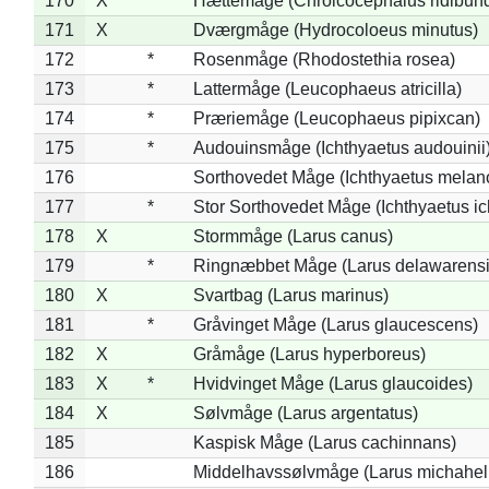
170
X
Hættemåge (Chroicocephalus ridibun
171
X
Dværgmåge (Hydrocoloeus minutus)
172
*
Rosenmåge (Rhodostethia rosea)
173
*
Lattermåge (Leucophaeus atricilla)
174
*
Præriemåge (Leucophaeus pipixcan)
175
*
Audouinsmåge (Ichthyaetus audouinii
176
Sorthovedet Måge (Ichthyaetus melan
177
*
Stor Sorthovedet Måge (Ichthyaetus ic
178
X
Stormmåge (Larus canus)
179
*
Ringnæbbet Måge (Larus delawarensi
180
X
Svartbag (Larus marinus)
181
*
Gråvinget Måge (Larus glaucescens)
182
X
Gråmåge (Larus hyperboreus)
183
X
*
Hvidvinget Måge (Larus glaucoides)
184
X
Sølvmåge (Larus argentatus)
185
Kaspisk Måge (Larus cachinnans)
186
Middelhavssølvmåge (Larus michahell