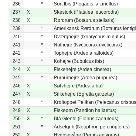
236
*
Sort Ibis (Plegadis falcinellus)
237
X
Skestork (Platalea leucorodia)
238
X
Rørdrum (Botaurus stellaris)
239
*
Amerikansk Rørdrum (Botaurus lentig
240
*
Dværghejre (Ixobrychus minutus)
241
*
Nathejre (Nycticorax nycticorax)
242
*
Tophejre (Ardeola ralloides)
243
*
Kohejre (Bubulcus ibis)
244
X
Fiskehejre (Ardea cinerea)
245
*
Purpurhejre (Ardea purpurea)
246
X
Sølvhejre (Ardea alba)
247
X
Silkehejre (Egretta garzetta)
248
*
Krøltoppet Pelikan (Pelecanus crispus
249
X
Fiskeørn (Pandion haliaetus)
250
X
*
Blå Glente (Elanus caeruleus)
251
*
Ådselgrib (Neophron percnopterus)
252
X
Hvepsevåge (Pernis apivorus)