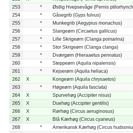
253
*
Østlig Hvepsevåge (Pernis ptilorhync
254
*
Gåsegrib (Gyps fulvus)
255
*
Munkegrib (Aegypius monachus)
256
*
Slangeørn (Circaetus gallicus)
257
*
Lille Skrigeørn (Clanga pomarina)
258
*
Stor Skrigeørn (Clanga clanga)
259
*
Dværgørn (Hieraaetus pennatus)
260
*
Steppeørn (Aquila nipalensis)
261
*
Kejserørn (Aquila heliaca)
262
X
Kongeørn (Aquila chrysaetos)
263
*
Høgeørn (Aquila fasciata)
264
X
Spurvehøg (Accipiter nisus)
265
X
Duehøg (Accipiter gentilis)
266
X
Rørhøg (Circus aeruginosus)
267
X
Blå Kærhøg (Circus cyaneus)
268
*
Amerikansk Kærhøg (Circus hudsoniu