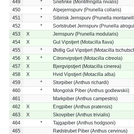
449
*
Snefinke (Montifringilla nivalis)
450
*
Alpejernspurv (Prunella collaris)
451
*
Sibirisk Jernspurv (Prunella montanell
452
*
Sortstrubet Jernspurv (Prunella atrogul
453
X
Jernspurv (Prunella modularis)
454
X
Gul Vipstjert (Motacilla flava)
455
*
Østlig Gul Vipstjert (Motacilla tschuts
456
X
*
Citronvipstjert (Motacilla citreola)
457
X
Bjergvipstjert (Motacilla cinerea)
458
X
Hvid Vipstjert (Motacilla alba)
459
*
Storpiber (Anthus richardi)
460
*
Mongolsk Piber (Anthus godlewskii)
461
Markpiber (Anthus campestris)
462
X
Engpiber (Anthus pratensis)
463
X
Skovpiber (Anthus trivialis)
464
*
Tajgapiber (Anthus hodgsoni)
465
Rødstrubet Piber (Anthus cervinus)