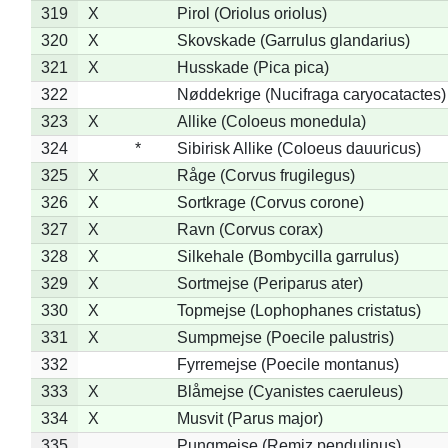
319
X
Pirol (Oriolus oriolus)
320
X
Skovskade (Garrulus glandarius)
321
X
Husskade (Pica pica)
322
Nøddekrige (Nucifraga caryocatactes)
323
X
Allike (Coloeus monedula)
324
*
Sibirisk Allike (Coloeus dauuricus)
325
X
Råge (Corvus frugilegus)
326
X
Sortkrage (Corvus corone)
327
X
Ravn (Corvus corax)
328
X
Silkehale (Bombycilla garrulus)
329
X
Sortmejse (Periparus ater)
330
X
Topmejse (Lophophanes cristatus)
331
X
Sumpmejse (Poecile palustris)
332
Fyrremejse (Poecile montanus)
333
X
Blåmejse (Cyanistes caeruleus)
334
X
Musvit (Parus major)
335
Pungmejse (Remiz pendulinus)