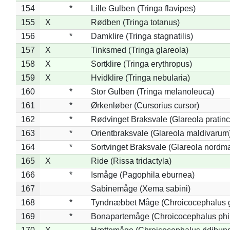
154
*
Lille Gulben (Tringa flavipes)
155
X
Rødben (Tringa totanus)
156
*
Damklire (Tringa stagnatilis)
157
X
Tinksmed (Tringa glareola)
158
X
Sortklire (Tringa erythropus)
159
X
Hvidklire (Tringa nebularia)
160
*
Stor Gulben (Tringa melanoleuca)
161
*
Ørkenløber (Cursorius cursor)
162
*
Rødvinget Braksvale (Glareola pratinc
163
*
Orientbraksvale (Glareola maldivarum
164
*
Sortvinget Braksvale (Glareola nordm
165
X
Ride (Rissa tridactyla)
166
*
Ismåge (Pagophila eburnea)
167
Sabinemåge (Xema sabini)
168
*
Tyndnæbbet Måge (Chroicocephalus 
169
*
Bonapartemåge (Chroicocephalus phil