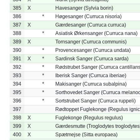
385
X
Havesanger (Sylvia borin)
386
*
Høgesanger (Curruca nisoria)
387
X
Gærdesanger (Curruca curruca)
388
*
Asiatisk Ørkensanger (Curruca nana)
389
X
Tornsanger (Curruca communis)
390
*
Provencesanger (Curruca undata)
391
X
*
Sardinsk Sanger (Curruca sarda)
392
*
Rødstrubet Sanger (Curruca cantillans
393
*
Iberisk Sanger (Curruca iberiae)
394
*
Makisanger (Curruca subalpina)
395
*
Sorthovedet Sanger (Curruca melano
396
*
Sortstrubet Sanger (Curruca ruppeli)
397
Rødtoppet Fuglekonge (Regulus ignica
398
X
Fuglekonge (Regulus regulus)
399
X
Gærdesmutte (Troglodytes troglodytes
400
X
Spætmejse (Sitta europaea)