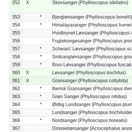
352
X
Skovsanger (Phylloscopus sibilatrix)
353
*
Bjergløvsanger (Phylloscopus bonelli)
354
*
Himalayasanger (Phylloscopus humei
355
Hvidbrynet Løvsanger (Phylloscopus i
356
Fuglekongesanger (Phylloscopus pror
357
*
Schwarz' Løvsanger (Phylloscopus sc
358
*
Sinkiangløvsanger (Phylloscopus gris
359
*
Brun Løvsanger (Phylloscopus fuscat
360
X
Løvsanger (Phylloscopus trochilus)
361
X
Gransanger (Phylloscopus collybita)
362
*
Iberisk Gransanger (Phylloscopus iber
363
*
Grøn Sanger (Phylloscopus nitidus)
364
*
Østlig Lundsanger (Phylloscopus plum
365
Lundsanger (Phylloscopus trochiloide
366
*
Nordsanger (Phylloscopus borealis)
367
Drosselrørsanger (Acrocephalus arun