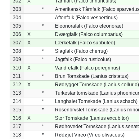
302
X
Tårnfalk (Falco tinnunculus)
303
*
Amerikansk Tårnfalk (Falco sparverius
304
Aftenfalk (Falco vespertinus)
305
*
Eleonorafalk (Falco eleonorae)
306
X
Dværgfalk (Falco columbarius)
307
X
Lærkefalk (Falco subbuteo)
308
*
Slagfalk (Falco cherrug)
309
*
Jagtfalk (Falco rusticolus)
310
X
Vandrefalk (Falco peregrinus)
311
*
Brun Tornskade (Lanius cristatus)
312
X
Rødrygget Tornskade (Lanius collurio)
313
*
Turkestantornskade (Lanius phoenicur
314
*
Langhalet Tornskade (Lanius schach)
315
*
Rosenbrystet Tornskade (Lanius minor
316
X
Stor Tornskade (Lanius excubitor)
317
*
Rødhovedet Tornskade (Lanius senato
318
*
Rødøjet Vireo (Vireo olivaceus)