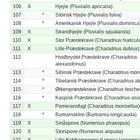
106
X
Hjejle (Pluvialis apricaria)
107
*
Sibirisk Hjejle (Pluvialis fulva)
108
*
Amerikansk Hjejle (Pluvialis dominica
109
X
Strandhjejle (Pluvialis squatarola)
110
X
Stor Præstekrave (Charadrius hiaticul
111
X
Lille Præstekrave (Charadrius dubius)
112
Hvidbrystet Præstekrave (Charadrius
alexandrinus)
113
*
Sibirisk Præstekrave (Charadrius mon
114
*
Tibetansk Præstekrave (Charadrius atr
115
*
Ørkenpræstekrave (Charadrius leschen
116
*
Kaspisk Præstekrave (Charadrius asia
117
X
Pomeransfugl (Charadrius morinellus)
118
*
Bartramsklire (Bartramia longicauda)
119
X
Småspove (Numenius phaeopus)
120
X
Storspove (Numenius arquata)
121
X
Lille Kobbersneppe (Limosa lapponic