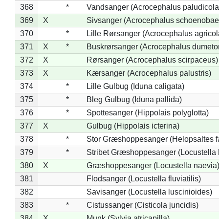
368
*
Vandsanger (Acrocephalus paludicola
369
X
Sivsanger (Acrocephalus schoenobae
370
*
Lille Rørsanger (Acrocephalus agricol
371
X
*
Buskrørsanger (Acrocephalus dumeto
372
X
Rørsanger (Acrocephalus scirpaceus)
373
X
Kærsanger (Acrocephalus palustris)
374
*
Lille Gulbug (Iduna caligata)
375
*
Bleg Gulbug (Iduna pallida)
376
*
Spottesanger (Hippolais polyglotta)
377
X
Gulbug (Hippolais icterina)
378
*
Stor Græshoppesanger (Helopsaltes fa
379
*
Stribet Græshoppesanger (Locustella 
380
X
Græshoppesanger (Locustella naevia
381
Flodsanger (Locustella fluviatilis)
382
Savisanger (Locustella luscinioides)
383
*
Cistussanger (Cisticola juncidis)
384
X
Munk (Sylvia atricapilla)