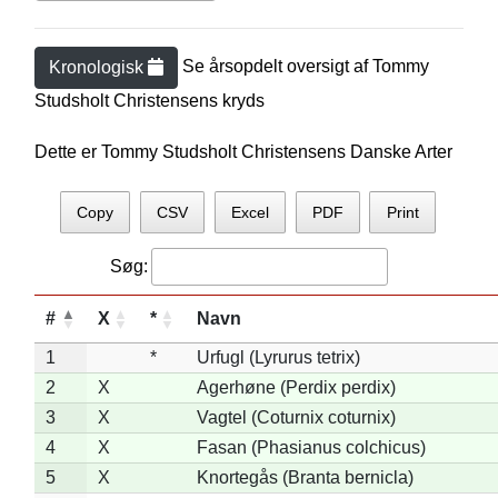
Se årsopdelt oversigt af
Tommy
Kronologisk
Studsholt Christensen
s kryds
Dette er Tommy Studsholt Christensens Danske Arter
Copy
CSV
Excel
PDF
Print
Søg:
#
X
*
Navn
1
*
Urfugl (Lyrurus tetrix)
2
X
Agerhøne (Perdix perdix)
3
X
Vagtel (Coturnix coturnix)
4
X
Fasan (Phasianus colchicus)
5
X
Knortegås (Branta bernicla)