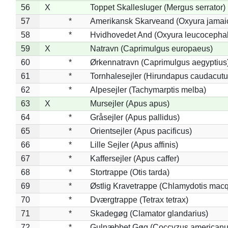
56
X
Toppet Skallesluger (Mergus serrator)
57
*
Amerikansk Skarveand (Oxyura jamai
58
*
Hvidhovedet And (Oxyura leucocepha
59
X
Natravn (Caprimulgus europaeus)
60
*
Ørkennatravn (Caprimulgus aegyptius
61
*
Tornhalesejler (Hirundapus caudacutu
62
*
Alpesejler (Tachymarptis melba)
63
X
Mursejler (Apus apus)
64
*
Gråsejler (Apus pallidus)
65
*
Orientsejler (Apus pacificus)
66
*
Lille Sejler (Apus affinis)
67
*
Kaffersejler (Apus caffer)
68
*
Stortrappe (Otis tarda)
69
*
Østlig Kravetrappe (Chlamydotis macq
70
*
Dværgtrappe (Tetrax tetrax)
71
*
Skadegøg (Clamator glandarius)
72
*
Gulnæbbet Gøg (Coccyzus americanu