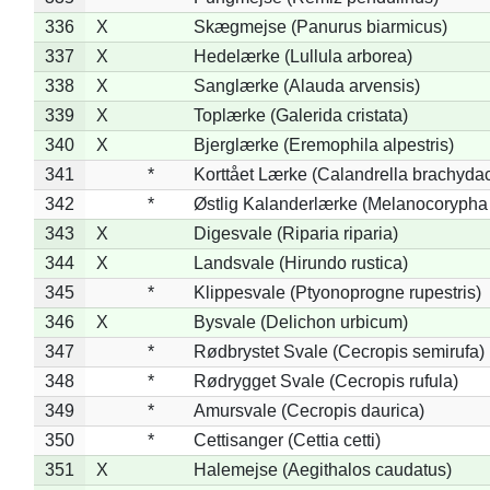
336
X
Skægmejse (Panurus biarmicus)
337
X
Hedelærke (Lullula arborea)
338
X
Sanglærke (Alauda arvensis)
339
X
Toplærke (Galerida cristata)
340
X
Bjerglærke (Eremophila alpestris)
341
*
Korttået Lærke (Calandrella brachydac
342
*
Østlig Kalanderlærke (Melanocorypha
343
X
Digesvale (Riparia riparia)
344
X
Landsvale (Hirundo rustica)
345
*
Klippesvale (Ptyonoprogne rupestris)
346
X
Bysvale (Delichon urbicum)
347
*
Rødbrystet Svale (Cecropis semirufa)
348
*
Rødrygget Svale (Cecropis rufula)
349
*
Amursvale (Cecropis daurica)
350
*
Cettisanger (Cettia cetti)
351
X
Halemejse (Aegithalos caudatus)