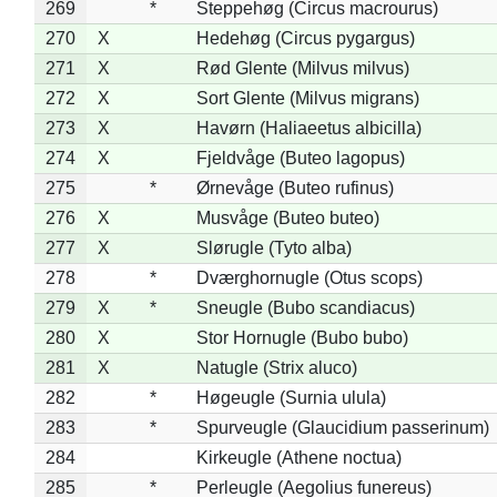
269
*
Steppehøg (Circus macrourus)
270
X
Hedehøg (Circus pygargus)
271
X
Rød Glente (Milvus milvus)
272
X
Sort Glente (Milvus migrans)
273
X
Havørn (Haliaeetus albicilla)
274
X
Fjeldvåge (Buteo lagopus)
275
*
Ørnevåge (Buteo rufinus)
276
X
Musvåge (Buteo buteo)
277
X
Slørugle (Tyto alba)
278
*
Dværghornugle (Otus scops)
279
X
*
Sneugle (Bubo scandiacus)
280
X
Stor Hornugle (Bubo bubo)
281
X
Natugle (Strix aluco)
282
*
Høgeugle (Surnia ulula)
283
*
Spurveugle (Glaucidium passerinum)
284
Kirkeugle (Athene noctua)
285
*
Perleugle (Aegolius funereus)