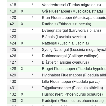
418
*
Vandredrossel (Turdus migratorius)
419
X
Grå Fluesnapper (Muscicapa striata)
420
*
Brun Fluesnapper (Muscicapa dauuric
421
X
Rødhals (Erithacus rubecula)
422
*
Dværgnattergal (Larvivora sibilans)
423
Blåhals (Luscinia svecica)
424
X
Nattergal (Luscinia luscinia)
425
*
Sydlig Nattergal (Luscinia megarhync
426
*
Rubinnattergal (Calliope calliope)
427
*
Blåstjert (Tarsiger cyanurus)
428
X
Broget Fluesnapper (Ficedula hypole
429
*
Hvidhalset Fluesnapper (Ficedula albic
430
Lille Fluesnapper (Ficedula parva)
431
*
Tajgafluesnapper (Ficedula albicilla)
432
X
Husrødstjert (Phoenicurus ochruros)
433
X
Rødstjert (Phoenicurus phoenicurus)