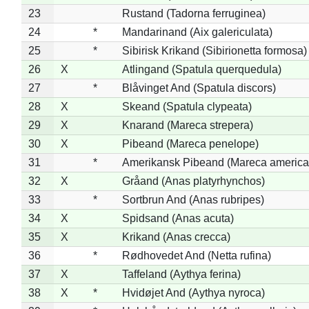
23
Rustand (Tadorna ferruginea)
24
*
Mandarinand (Aix galericulata)
25
*
Sibirisk Krikand (Sibirionetta formosa)
26
X
Atlingand (Spatula querquedula)
27
*
Blåvinget And (Spatula discors)
28
X
Skeand (Spatula clypeata)
29
X
Knarand (Mareca strepera)
30
X
Pibeand (Mareca penelope)
31
*
Amerikansk Pibeand (Mareca america
32
X
Gråand (Anas platyrhynchos)
33
*
Sortbrun And (Anas rubripes)
34
X
Spidsand (Anas acuta)
35
X
Krikand (Anas crecca)
36
*
Rødhovedet And (Netta rufina)
37
X
Taffeland (Aythya ferina)
38
X
*
Hvidøjet And (Aythya nyroca)