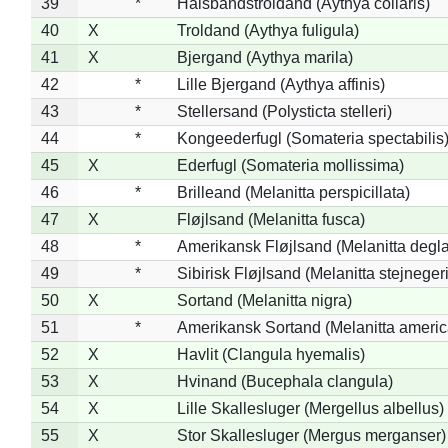
39
*
Halsbåndstroldand (Aythya collaris)
40
X
Troldand (Aythya fuligula)
41
X
Bjergand (Aythya marila)
42
*
Lille Bjergand (Aythya affinis)
43
*
Stellersand (Polysticta stelleri)
44
*
Kongeederfugl (Somateria spectabilis
45
X
Ederfugl (Somateria mollissima)
46
*
Brilleand (Melanitta perspicillata)
47
X
Fløjlsand (Melanitta fusca)
48
*
Amerikansk Fløjlsand (Melanitta degla
49
*
Sibirisk Fløjlsand (Melanitta stejnegeri
50
X
Sortand (Melanitta nigra)
51
*
Amerikansk Sortand (Melanitta ameri
52
X
Havlit (Clangula hyemalis)
53
X
Hvinand (Bucephala clangula)
54
X
Lille Skallesluger (Mergellus albellus)
55
X
Stor Skallesluger (Mergus merganser)