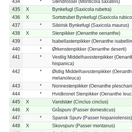
434
*
Stendrossel (Monticola saxatilis)
435
X
Bynkefugl (Saxicola rubetra)
436
X
Sortstrubet Bynkefugl (Saxicola rubico
437
*
Sibirisk Bynkefugl (Saxicola maurus)
438
X
Stenpikker (Oenanthe oenanthe)
439
*
Isabellastenpikker (Oenanthe isabelli
440
*
Ørkenstenpikker (Oenanthe deserti)
441
*
Vestlig Middelhavsstenpikker (Oenant
hispanica)
442
*
Østlig Middelhavsstenpikker (Oenant
melanoleuca)
443
*
Nonnestenpikker (Oenanthe pleschan
444
*
Hvidkronet Stenpikker (Oenanthe leu
445
X
Vandstær (Cinclus cinclus)
446
X
Gråspurv (Passer domesticus)
447
*
Spansk Spurv (Passer hispaniolensis)
448
X
Skovspurv (Passer montanus)