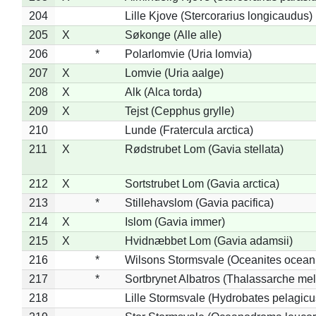
204
Lille Kjove (Stercorarius longicaudus)
205
X
Søkonge (Alle alle)
206
*
Polarlomvie (Uria lomvia)
207
X
Lomvie (Uria aalge)
208
X
Alk (Alca torda)
209
X
Tejst (Cepphus grylle)
210
Lunde (Fratercula arctica)
211
X
Rødstrubet Lom (Gavia stellata)
212
X
Sortstrubet Lom (Gavia arctica)
213
*
Stillehavslom (Gavia pacifica)
214
X
Islom (Gavia immer)
215
X
Hvidnæbbet Lom (Gavia adamsii)
216
*
Wilsons Stormsvale (Oceanites ocean
217
*
Sortbrynet Albatros (Thalassarche me
218
Lille Stormsvale (Hydrobates pelagicu