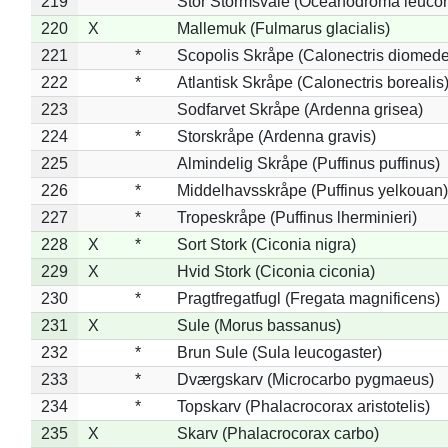
219
Stor Stormsvale (Oceanodroma leuco
220
X
Mallemuk (Fulmarus glacialis)
221
*
Scopolis Skråpe (Calonectris diomed
222
*
Atlantisk Skråpe (Calonectris borealis
223
Sodfarvet Skråpe (Ardenna grisea)
224
*
Storskråpe (Ardenna gravis)
225
Almindelig Skråpe (Puffinus puffinus)
226
*
Middelhavsskråpe (Puffinus yelkouan)
227
*
Tropeskråpe (Puffinus lherminieri)
228
X
*
Sort Stork (Ciconia nigra)
229
X
Hvid Stork (Ciconia ciconia)
230
*
Pragtfregatfugl (Fregata magnificens)
231
X
Sule (Morus bassanus)
232
*
Brun Sule (Sula leucogaster)
233
*
Dværgskarv (Microcarbo pygmaeus)
234
*
Topskarv (Phalacrocorax aristotelis)
235
X
Skarv (Phalacrocorax carbo)