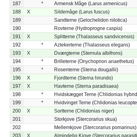
187
*
Armensk Måge (Larus armenicus)
188
X
Sildemåge (Larus fuscus)
189
Sandterne (Gelochelidon nilotica)
190
Rovterne (Hydroprogne caspia)
191
X
Splitterne (Thalasseus sandvicensis)
192
*
Aztekerterne (Thalasseus elegans)
193
X
Dværgterne (Sternula albifrons)
194
*
Brilleterne (Onychoprion anaethetus)
195
*
Rosenterne (Sterna dougallii)
196
X
Fjordterne (Sterna hirundo)
197
X
Havterne (Sterna paradisaea)
198
*
Hvidskægget Terne (Chlidonias hybrid
199
*
Hvidvinget Terne (Chlidonias leucopte
200
X
Sortterne (Chlidonias niger)
201
Storkjove (Stercorarius skua)
202
Mellemkjove (Stercorarius pomarinus)
203
X
Almindelig Kjove (Stercorarius parasit