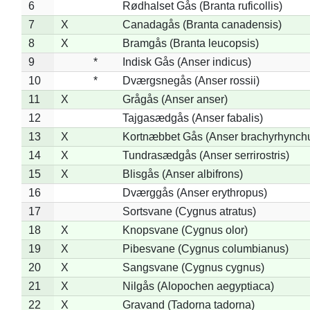
6
Rødhalset Gås (Branta ruficollis)
7
X
Canadagås (Branta canadensis)
8
X
Bramgås (Branta leucopsis)
9
*
Indisk Gås (Anser indicus)
10
*
Dværgsnegås (Anser rossii)
11
X
Grågås (Anser anser)
12
Tajgasædgås (Anser fabalis)
13
X
Kortnæbbet Gås (Anser brachyrhynch
14
X
Tundrasædgås (Anser serrirostris)
15
X
Blisgås (Anser albifrons)
16
Dværggås (Anser erythropus)
17
Sortsvane (Cygnus atratus)
18
X
Knopsvane (Cygnus olor)
19
X
Pibesvane (Cygnus columbianus)
20
X
Sangsvane (Cygnus cygnus)
21
X
Nilgås (Alopochen aegyptiaca)
22
X
Gravand (Tadorna tadorna)