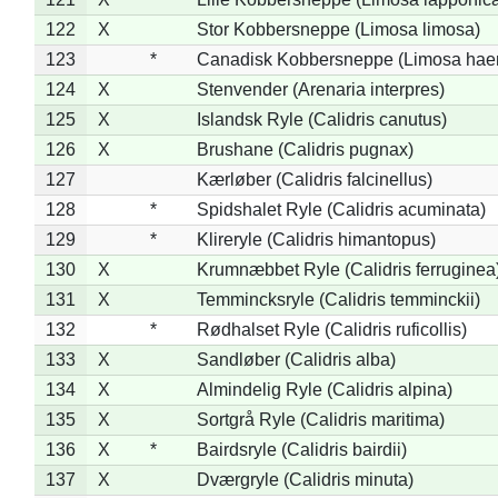
122
X
Stor Kobbersneppe (Limosa limosa)
123
*
Canadisk Kobbersneppe (Limosa hae
124
X
Stenvender (Arenaria interpres)
125
X
Islandsk Ryle (Calidris canutus)
126
X
Brushane (Calidris pugnax)
127
Kærløber (Calidris falcinellus)
128
*
Spidshalet Ryle (Calidris acuminata)
129
*
Klireryle (Calidris himantopus)
130
X
Krumnæbbet Ryle (Calidris ferruginea
131
X
Temmincksryle (Calidris temminckii)
132
*
Rødhalset Ryle (Calidris ruficollis)
133
X
Sandløber (Calidris alba)
134
X
Almindelig Ryle (Calidris alpina)
135
X
Sortgrå Ryle (Calidris maritima)
136
X
*
Bairdsryle (Calidris bairdii)
137
X
Dværgryle (Calidris minuta)