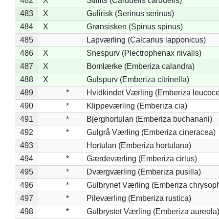
482
X
Stillits (Carduelis carduelis)
483
X
Gulirisk (Serinus serinus)
484
X
Grønsisken (Spinus spinus)
485
Lapværling (Calcarius lapponicus)
486
X
Snespurv (Plectrophenax nivalis)
487
X
Bomlærke (Emberiza calandra)
488
X
Gulspurv (Emberiza citrinella)
489
*
Hvidkindet Værling (Emberiza leucoc
490
*
Klippeværling (Emberiza cia)
491
*
Bjerghortulan (Emberiza buchanani)
492
*
Gulgrå Værling (Emberiza cineracea)
493
Hortulan (Emberiza hortulana)
494
*
Gærdeværling (Emberiza cirlus)
495
*
Dværgværling (Emberiza pusilla)
496
*
Gulbrynet Værling (Emberiza chrysoph
497
*
Pileværling (Emberiza rustica)
498
*
Gulbrystet Værling (Emberiza aureola