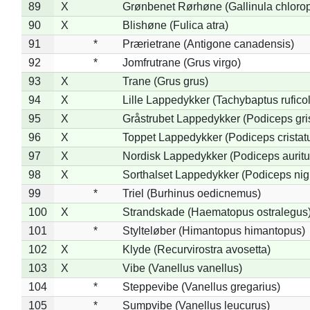
89
X
Grønbenet Rørhøne (Gallinula chloro
90
X
Blishøne (Fulica atra)
91
*
Prærietrane (Antigone canadensis)
92
*
Jomfrutrane (Grus virgo)
93
X
Trane (Grus grus)
94
X
Lille Lappedykker (Tachybaptus ruficol
95
X
Gråstrubet Lappedykker (Podiceps gr
96
X
Toppet Lappedykker (Podiceps cristat
97
X
Nordisk Lappedykker (Podiceps auritu
98
X
Sorthalset Lappedykker (Podiceps nigri
99
*
Triel (Burhinus oedicnemus)
100
X
Strandskade (Haematopus ostralegus
101
*
Stylteløber (Himantopus himantopus)
102
X
Klyde (Recurvirostra avosetta)
103
X
Vibe (Vanellus vanellus)
104
*
Steppevibe (Vanellus gregarius)
105
*
Sumpvibe (Vanellus leucurus)