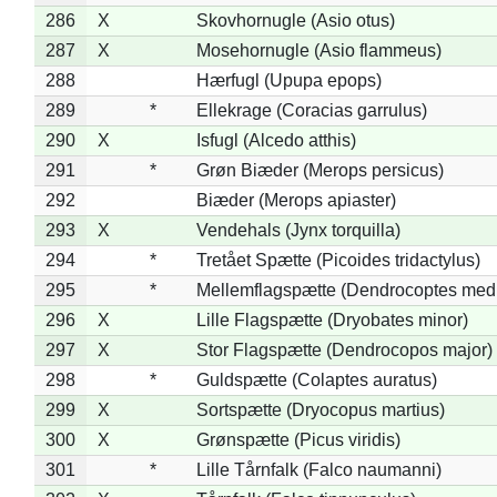
286
X
Skovhornugle (Asio otus)
287
X
Mosehornugle (Asio flammeus)
288
Hærfugl (Upupa epops)
289
*
Ellekrage (Coracias garrulus)
290
X
Isfugl (Alcedo atthis)
291
*
Grøn Biæder (Merops persicus)
292
Biæder (Merops apiaster)
293
X
Vendehals (Jynx torquilla)
294
*
Tretået Spætte (Picoides tridactylus)
295
*
Mellemflagspætte (Dendrocoptes med
296
X
Lille Flagspætte (Dryobates minor)
297
X
Stor Flagspætte (Dendrocopos major)
298
*
Guldspætte (Colaptes auratus)
299
X
Sortspætte (Dryocopus martius)
300
X
Grønspætte (Picus viridis)
301
*
Lille Tårnfalk (Falco naumanni)