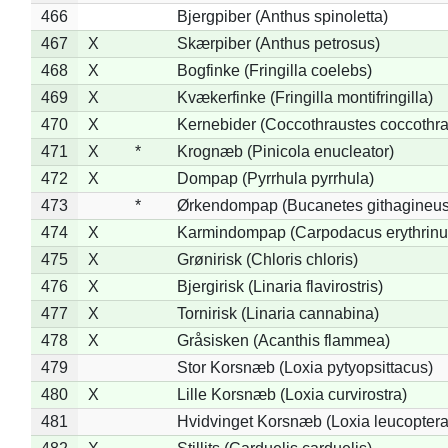
466
Bjergpiber (Anthus spinoletta)
467
X
Skærpiber (Anthus petrosus)
468
X
Bogfinke (Fringilla coelebs)
469
X
Kvækerfinke (Fringilla montifringilla)
470
X
Kernebider (Coccothraustes coccothra
471
X
*
Krognæb (Pinicola enucleator)
472
X
Dompap (Pyrrhula pyrrhula)
473
*
Ørkendompap (Bucanetes githagineus
474
X
Karmindompap (Carpodacus erythrinu
475
X
Grønirisk (Chloris chloris)
476
X
Bjergirisk (Linaria flavirostris)
477
X
Tornirisk (Linaria cannabina)
478
X
Gråsisken (Acanthis flammea)
479
Stor Korsnæb (Loxia pytyopsittacus)
480
X
Lille Korsnæb (Loxia curvirostra)
481
Hvidvinget Korsnæb (Loxia leucoptera