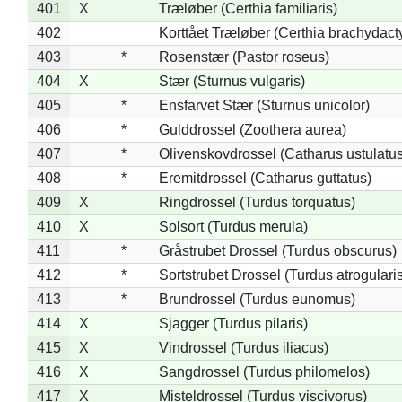
401
X
Træløber (Certhia familiaris)
402
Korttået Træløber (Certhia brachydact
403
*
Rosenstær (Pastor roseus)
404
X
Stær (Sturnus vulgaris)
405
*
Ensfarvet Stær (Sturnus unicolor)
406
*
Gulddrossel (Zoothera aurea)
407
*
Olivenskovdrossel (Catharus ustulatus
408
*
Eremitdrossel (Catharus guttatus)
409
X
Ringdrossel (Turdus torquatus)
410
X
Solsort (Turdus merula)
411
*
Gråstrubet Drossel (Turdus obscurus)
412
*
Sortstrubet Drossel (Turdus atrogularis
413
*
Brundrossel (Turdus eunomus)
414
X
Sjagger (Turdus pilaris)
415
X
Vindrossel (Turdus iliacus)
416
X
Sangdrossel (Turdus philomelos)
417
X
Misteldrossel (Turdus viscivorus)