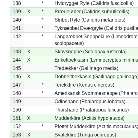
138
*
Hvidrygget Ryle (Calidris fuscicollis)
139
X
*
Prærieløber (Calidris subruficollis)
140
*
Stribet Ryle (Calidris melanotos)
141
*
Tyknæbbet Dværgryle (Calidris pusilla
142
*
Langnæbbet Sneppeklire (Limnodrom
scolopaceus)
143
X
Skovsneppe (Scolopax rusticola)
144
X
Enkeltbekkasin (Lymnocryptes minimu
145
Tredækker (Gallinago media)
146
X
Dobbeltbekkasin (Gallinago gallinago
147
*
Terekklire (Xenus cinereus)
148
*
Amerikansk Svømmesneppe (Phalaropu
149
Odinshane (Phalaropus lobatus)
150
Thorshane (Phalaropus fulicarius)
151
X
Mudderklire (Actitis hypoleucos)
152
*
Plettet Mudderklire (Actitis macularius
153
X
Svaleklire (Tringa ochropus)