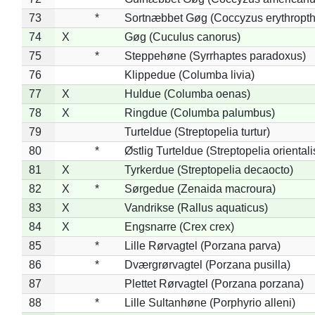
73
*
Sortnæbbet Gøg (Coccyzus erythropt
74
X
Gøg (Cuculus canorus)
75
*
Steppehøne (Syrrhaptes paradoxus)
76
Klippedue (Columba livia)
77
X
Huldue (Columba oenas)
78
X
Ringdue (Columba palumbus)
79
Turteldue (Streptopelia turtur)
80
*
Østlig Turteldue (Streptopelia orientali
81
X
Tyrkerdue (Streptopelia decaocto)
82
X
*
Sørgedue (Zenaida macroura)
83
X
Vandrikse (Rallus aquaticus)
84
X
Engsnarre (Crex crex)
85
*
Lille Rørvagtel (Porzana parva)
86
*
Dværgrørvagtel (Porzana pusilla)
87
Plettet Rørvagtel (Porzana porzana)
88
*
Lille Sultanhøne (Porphyrio alleni)