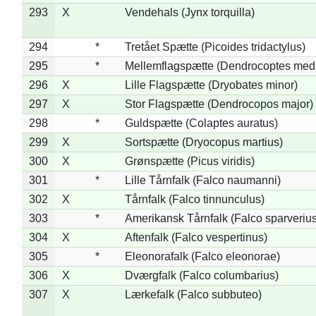
293
X
Vendehals (Jynx torquilla)
294
*
Tretået Spætte (Picoides tridactylus)
295
*
Mellemflagspætte (Dendrocoptes med
296
X
Lille Flagspætte (Dryobates minor)
297
X
Stor Flagspætte (Dendrocopos major)
298
*
Guldspætte (Colaptes auratus)
299
X
Sortspætte (Dryocopus martius)
300
X
Grønspætte (Picus viridis)
301
*
Lille Tårnfalk (Falco naumanni)
302
X
Tårnfalk (Falco tinnunculus)
303
*
Amerikansk Tårnfalk (Falco sparverius
304
X
Aftenfalk (Falco vespertinus)
305
*
Eleonorafalk (Falco eleonorae)
306
X
Dværgfalk (Falco columbarius)
307
X
Lærkefalk (Falco subbuteo)