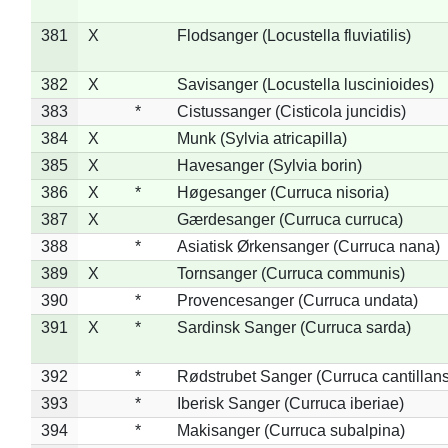
381
X
Flodsanger (Locustella fluviatilis)
382
X
Savisanger (Locustella luscinioides)
383
*
Cistussanger (Cisticola juncidis)
384
X
Munk (Sylvia atricapilla)
385
X
Havesanger (Sylvia borin)
386
X
*
Høgesanger (Curruca nisoria)
387
X
Gærdesanger (Curruca curruca)
388
*
Asiatisk Ørkensanger (Curruca nana)
389
X
Tornsanger (Curruca communis)
390
*
Provencesanger (Curruca undata)
391
X
*
Sardinsk Sanger (Curruca sarda)
392
*
Rødstrubet Sanger (Curruca cantillans
393
*
Iberisk Sanger (Curruca iberiae)
394
*
Makisanger (Curruca subalpina)