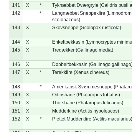
141
X
*
Tyknæbbet Dværgryle (Calidris pusilla
142
*
Langnæbbet Sneppeklire (Limnodrom
scolopaceus)
143
X
Skovsneppe (Scolopax rusticola)
144
X
Enkeltbekkasin (Lymnocryptes minimu
145
X
Tredækker (Gallinago media)
146
X
Dobbeltbekkasin (Gallinago gallinago
147
X
*
Terekklire (Xenus cinereus)
148
*
Amerikansk Svømmesneppe (Phalaropu
149
X
Odinshane (Phalaropus lobatus)
150
X
Thorshane (Phalaropus fulicarius)
151
X
Mudderklire (Actitis hypoleucos)
152
X
*
Plettet Mudderklire (Actitis macularius