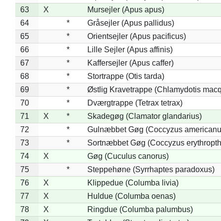
63
X
Mursejler (Apus apus)
64
*
Gråsejler (Apus pallidus)
65
*
Orientsejler (Apus pacificus)
66
*
Lille Sejler (Apus affinis)
67
*
Kaffersejler (Apus caffer)
68
*
Stortrappe (Otis tarda)
69
*
Østlig Kravetrappe (Chlamydotis macq
70
*
Dværgtrappe (Tetrax tetrax)
71
X
*
Skadegøg (Clamator glandarius)
72
*
Gulnæbbet Gøg (Coccyzus americanu
73
*
Sortnæbbet Gøg (Coccyzus erythropt
74
X
Gøg (Cuculus canorus)
75
*
Steppehøne (Syrrhaptes paradoxus)
76
X
Klippedue (Columba livia)
77
X
Huldue (Columba oenas)
78
X
Ringdue (Columba palumbus)