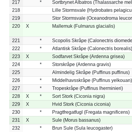
217
*
Sortbrynet Albatros (Thalassarche me
218
Lille Stormsvale (Hydrobates pelagicu
219
Stor Stormsvale (Oceanodroma leuco
220
X
Mallemuk (Fulmarus glacialis)
221
*
Scopolis Skråpe (Calonectris diomed
222
*
Atlantisk Skråpe (Calonectris borealis
223
X
Sodfarvet Skråpe (Ardenna grisea)
224
*
Storskråpe (Ardenna gravis)
225
Almindelig Skråpe (Puffinus puffinus)
226
*
Middelhavsskråpe (Puffinus yelkouan)
227
*
Tropeskråpe (Puffinus lherminieri)
228
X
*
Sort Stork (Ciconia nigra)
229
X
Hvid Stork (Ciconia ciconia)
230
*
Pragtfregatfugl (Fregata magnificens)
231
X
Sule (Morus bassanus)
232
*
Brun Sule (Sula leucogaster)