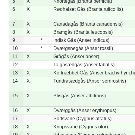
5
X
Knortegås (Branta bernicla)
6
X
Rødhalset Gås (Branta ruficollis)
7
X
Canadagås (Branta canadensis)
8
X
Bramgås (Branta leucopsis)
9
*
Indisk Gås (Anser indicus)
10
*
Dværgsnegås (Anser rossii)
11
X
Grågås (Anser anser)
12
Tajgasædgås (Anser fabalis)
13
X
Kortnæbbet Gås (Anser brachyrhynch
14
X
Tundrasædgås (Anser serrirostris)
15
X
Blisgås (Anser albifrons)
16
X
Dværggås (Anser erythropus)
17
Sortsvane (Cygnus atratus)
18
X
Knopsvane (Cygnus olor)
19
X
Pibesvane (Cygnus columbianus)