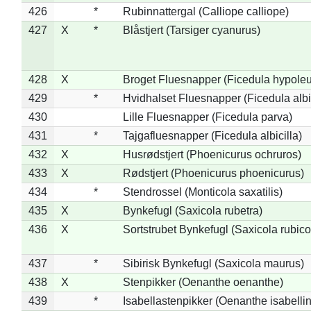
426
*
Rubinnattergal (Calliope calliope)
427
X
*
Blåstjert (Tarsiger cyanurus)
428
X
Broget Fluesnapper (Ficedula hypole
429
*
Hvidhalset Fluesnapper (Ficedula albic
430
Lille Fluesnapper (Ficedula parva)
431
*
Tajgafluesnapper (Ficedula albicilla)
432
X
Husrødstjert (Phoenicurus ochruros)
433
X
Rødstjert (Phoenicurus phoenicurus)
434
*
Stendrossel (Monticola saxatilis)
435
X
Bynkefugl (Saxicola rubetra)
436
X
Sortstrubet Bynkefugl (Saxicola rubico
437
*
Sibirisk Bynkefugl (Saxicola maurus)
438
X
Stenpikker (Oenanthe oenanthe)
439
*
Isabellastenpikker (Oenanthe isabelli