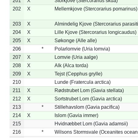
201
X
Storkjove (Stercorarius skua)
202
X
Mellemkjove (Stercorarius pomarinus)
203
X
Almindelig Kjove (Stercorarius parasit
204
X
Lille Kjove (Stercorarius longicaudus)
205
X
Søkonge (Alle alle)
206
*
Polarlomvie (Uria lomvia)
207
X
Lomvie (Uria aalge)
208
X
Alk (Alca torda)
209
X
Tejst (Cepphus grylle)
210
Lunde (Fratercula arctica)
211
X
Rødstrubet Lom (Gavia stellata)
212
X
Sortstrubet Lom (Gavia arctica)
213
*
Stillehavslom (Gavia pacifica)
214
X
Islom (Gavia immer)
215
Hvidnæbbet Lom (Gavia adamsii)
216
*
Wilsons Stormsvale (Oceanites ocean