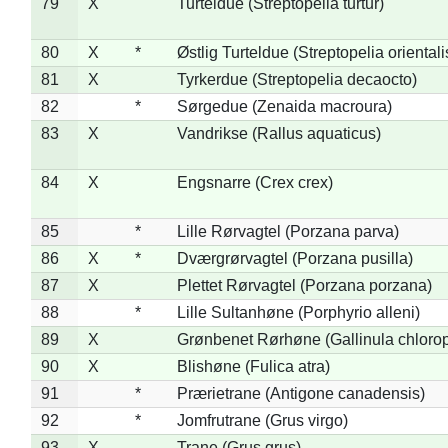
79
X
Turteldue (Streptopelia turtur)
80
X
*
Østlig Turteldue (Streptopelia orientali
81
X
Tyrkerdue (Streptopelia decaocto)
82
*
Sørgedue (Zenaida macroura)
83
X
Vandrikse (Rallus aquaticus)
84
X
Engsnarre (Crex crex)
85
*
Lille Rørvagtel (Porzana parva)
86
X
*
Dværgrørvagtel (Porzana pusilla)
87
X
Plettet Rørvagtel (Porzana porzana)
88
*
Lille Sultanhøne (Porphyrio alleni)
89
X
Grønbenet Rørhøne (Gallinula chloro
90
X
Blishøne (Fulica atra)
91
*
Prærietrane (Antigone canadensis)
92
*
Jomfrutrane (Grus virgo)
93
X
Trane (Grus grus)