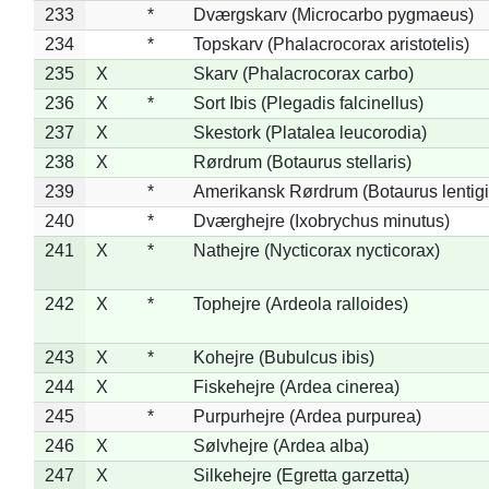
233
*
Dværgskarv (Microcarbo pygmaeus)
234
*
Topskarv (Phalacrocorax aristotelis)
235
X
Skarv (Phalacrocorax carbo)
236
X
*
Sort Ibis (Plegadis falcinellus)
237
X
Skestork (Platalea leucorodia)
238
X
Rørdrum (Botaurus stellaris)
239
*
Amerikansk Rørdrum (Botaurus lentig
240
*
Dværghejre (Ixobrychus minutus)
241
X
*
Nathejre (Nycticorax nycticorax)
242
X
*
Tophejre (Ardeola ralloides)
243
X
*
Kohejre (Bubulcus ibis)
244
X
Fiskehejre (Ardea cinerea)
245
*
Purpurhejre (Ardea purpurea)
246
X
Sølvhejre (Ardea alba)
247
X
Silkehejre (Egretta garzetta)