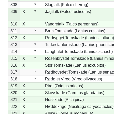
308
*
Slagfalk (Falco cherrug)
309
X
*
Jagtfalk (Falco rusticolus)
310
X
Vandrefalk (Falco peregrinus)
311
*
Brun Tornskade (Lanius cristatus)
312
X
Rødrygget Tornskade (Lanius collurio)
313
*
Turkestantornskade (Lanius phoenicur
314
*
Langhalet Tornskade (Lanius schach)
315
X
*
Rosenbrystet Tornskade (Lanius minor
316
X
Stor Tornskade (Lanius excubitor)
317
*
Rødhovedet Tornskade (Lanius senato
318
*
Rødøjet Vireo (Vireo olivaceus)
319
X
Pirol (Oriolus oriolus)
320
X
Skovskade (Garrulus glandarius)
321
X
Husskade (Pica pica)
322
X
Nøddekrige (Nucifraga caryocatactes)
323
X
Allike (Coloeus monedula)