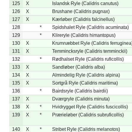
125
X
Islandsk Ryle (Calidris canutus)
126
X
Brushane (Calidris pugnax)
127
X
Kærløber (Calidris falcinellus)
128
*
Spidshalet Ryle (Calidris acuminata)
129
*
Klireryle (Calidris himantopus)
130
X
Krumnæbbet Ryle (Calidris ferruginea
131
X
Temmincksryle (Calidris temminckii)
132
*
Rødhalset Ryle (Calidris ruficollis)
133
X
Sandløber (Calidris alba)
134
X
Almindelig Ryle (Calidris alpina)
135
X
Sortgrå Ryle (Calidris maritima)
136
*
Bairdsryle (Calidris bairdii)
137
X
Dværgryle (Calidris minuta)
138
X
*
Hvidrygget Ryle (Calidris fuscicollis)
139
X
*
Prærieløber (Calidris subruficollis)
140
X
*
Stribet Ryle (Calidris melanotos)