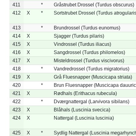
411
*
Gråstrubet Drossel (Turdus obscurus)
412
X
*
Sortstrubet Drossel (Turdus atrogularis
413
*
Brundrossel (Turdus eunomus)
414
X
Sjagger (Turdus pilaris)
415
X
Vindrossel (Turdus iliacus)
416
X
Sangdrossel (Turdus philomelos)
417
X
Misteldrossel (Turdus viscivorus)
418
*
Vandredrossel (Turdus migratorius)
419
X
Grå Fluesnapper (Muscicapa striata)
420
*
Brun Fluesnapper (Muscicapa dauuric
421
X
Rødhals (Erithacus rubecula)
422
*
Dværgnattergal (Larvivora sibilans)
423
X
Blåhals (Luscinia svecica)
424
X
Nattergal (Luscinia luscinia)
425
X
*
Sydlig Nattergal (Luscinia megarhync