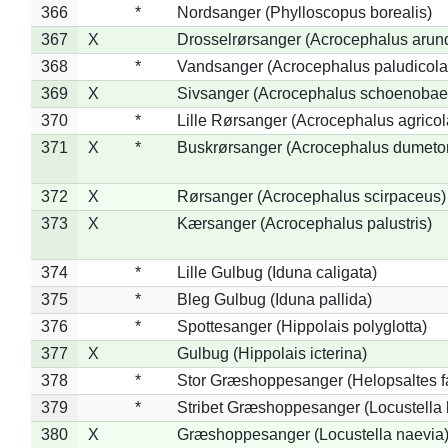
366
*
Nordsanger (Phylloscopus borealis)
367
X
Drosselrørsanger (Acrocephalus arun
368
*
Vandsanger (Acrocephalus paludicola
369
X
Sivsanger (Acrocephalus schoenobae
370
*
Lille Rørsanger (Acrocephalus agricol
371
X
*
Buskrørsanger (Acrocephalus dumeto
372
X
Rørsanger (Acrocephalus scirpaceus)
373
X
Kærsanger (Acrocephalus palustris)
374
*
Lille Gulbug (Iduna caligata)
375
*
Bleg Gulbug (Iduna pallida)
376
*
Spottesanger (Hippolais polyglotta)
377
X
Gulbug (Hippolais icterina)
378
*
Stor Græshoppesanger (Helopsaltes fa
379
*
Stribet Græshoppesanger (Locustella 
380
X
Græshoppesanger (Locustella naevia