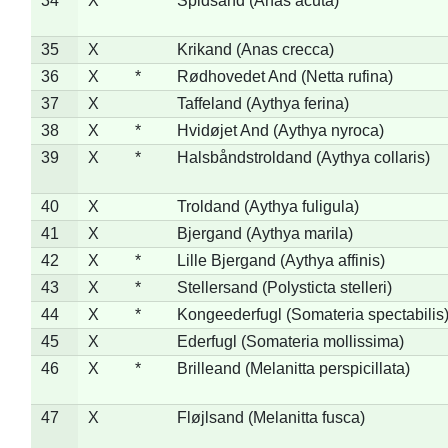
34
X
Spidsand (Anas acuta)
35
X
Krikand (Anas crecca)
36
X
*
Rødhovedet And (Netta rufina)
37
X
Taffeland (Aythya ferina)
38
X
*
Hvidøjet And (Aythya nyroca)
39
X
*
Halsbåndstroldand (Aythya collaris)
40
X
Troldand (Aythya fuligula)
41
X
Bjergand (Aythya marila)
42
X
*
Lille Bjergand (Aythya affinis)
43
X
*
Stellersand (Polysticta stelleri)
44
X
*
Kongeederfugl (Somateria spectabilis
45
X
Ederfugl (Somateria mollissima)
46
X
*
Brilleand (Melanitta perspicillata)
47
X
Fløjlsand (Melanitta fusca)