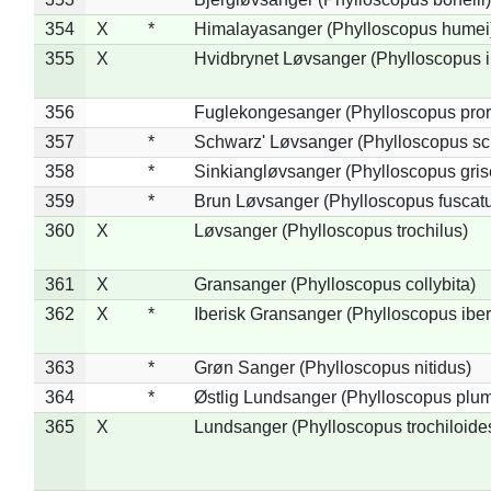
354
X
*
Himalayasanger (Phylloscopus humei
355
X
Hvidbrynet Løvsanger (Phylloscopus i
356
Fuglekongesanger (Phylloscopus pror
357
*
Schwarz' Løvsanger (Phylloscopus sc
358
*
Sinkiangløvsanger (Phylloscopus gris
359
*
Brun Løvsanger (Phylloscopus fuscat
360
X
Løvsanger (Phylloscopus trochilus)
361
X
Gransanger (Phylloscopus collybita)
362
X
*
Iberisk Gransanger (Phylloscopus iber
363
*
Grøn Sanger (Phylloscopus nitidus)
364
*
Østlig Lundsanger (Phylloscopus plum
365
X
Lundsanger (Phylloscopus trochiloide