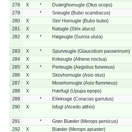
278
X
*
Dværghornugle (Otus scops)
279
*
Sneugle (Bubo scandiacus)
280
X
Stor Hornugle (Bubo bubo)
281
X
Natugle (Strix aluco)
282
X
*
Høgeugle (Surnia ulula)
283
X
*
Spurveugle (Glaucidium passerinum)
284
X
Kirkeugle (Athene noctua)
285
X
*
Perleugle (Aegolius funereus)
286
X
Skovhornugle (Asio otus)
287
X
Mosehornugle (Asio flammeus)
288
X
Hærfugl (Upupa epops)
289
*
Ellekrage (Coracias garrulus)
290
X
Isfugl (Alcedo atthis)
291
*
Grøn Biæder (Merops persicus)
292
X
Biæder (Merops apiaster)