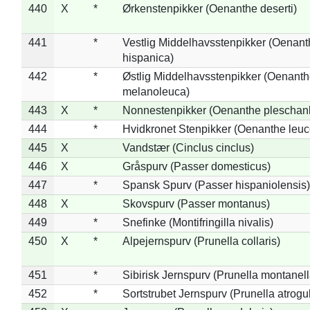
440
X
*
Ørkenstenpikker (Oenanthe deserti)
441
*
Vestlig Middelhavsstenpikker (Oenant
hispanica)
442
*
Østlig Middelhavsstenpikker (Oenant
melanoleuca)
443
X
*
Nonnestenpikker (Oenanthe pleschan
444
*
Hvidkronet Stenpikker (Oenanthe leu
445
X
Vandstær (Cinclus cinclus)
446
X
Gråspurv (Passer domesticus)
447
*
Spansk Spurv (Passer hispaniolensis)
448
X
Skovspurv (Passer montanus)
449
*
Snefinke (Montifringilla nivalis)
450
X
*
Alpejernspurv (Prunella collaris)
451
*
Sibirisk Jernspurv (Prunella montanell
452
*
Sortstrubet Jernspurv (Prunella atrogul