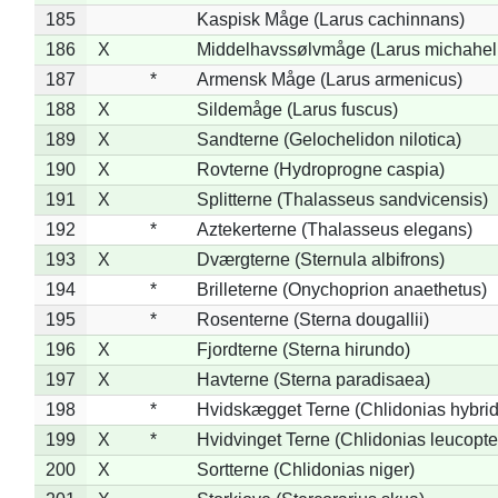
185
Kaspisk Måge (Larus cachinnans)
186
X
Middelhavssølvmåge (Larus michahell
187
*
Armensk Måge (Larus armenicus)
188
X
Sildemåge (Larus fuscus)
189
X
Sandterne (Gelochelidon nilotica)
190
X
Rovterne (Hydroprogne caspia)
191
X
Splitterne (Thalasseus sandvicensis)
192
*
Aztekerterne (Thalasseus elegans)
193
X
Dværgterne (Sternula albifrons)
194
*
Brilleterne (Onychoprion anaethetus)
195
*
Rosenterne (Sterna dougallii)
196
X
Fjordterne (Sterna hirundo)
197
X
Havterne (Sterna paradisaea)
198
*
Hvidskægget Terne (Chlidonias hybrid
199
X
*
Hvidvinget Terne (Chlidonias leucopte
200
X
Sortterne (Chlidonias niger)