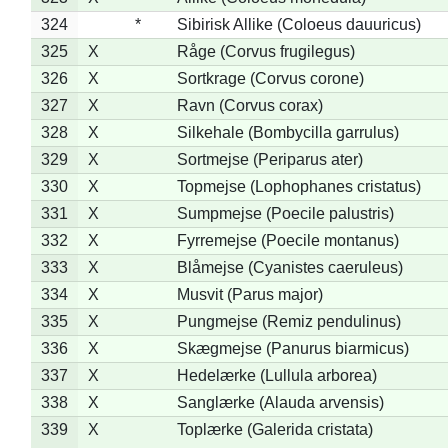
324
*
Sibirisk Allike (Coloeus dauuricus)
325
X
Råge (Corvus frugilegus)
326
X
Sortkrage (Corvus corone)
327
X
Ravn (Corvus corax)
328
X
Silkehale (Bombycilla garrulus)
329
X
Sortmejse (Periparus ater)
330
X
Topmejse (Lophophanes cristatus)
331
X
Sumpmejse (Poecile palustris)
332
X
Fyrremejse (Poecile montanus)
333
X
Blåmejse (Cyanistes caeruleus)
334
X
Musvit (Parus major)
335
X
Pungmejse (Remiz pendulinus)
336
X
Skægmejse (Panurus biarmicus)
337
X
Hedelærke (Lullula arborea)
338
X
Sanglærke (Alauda arvensis)
339
X
Toplærke (Galerida cristata)