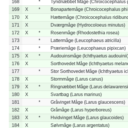
168
*
Tyndnæbbet Måge (Chroicocephalus 
169
X
*
Bonapartemåge (Chroicocephalus phil
170
X
Hættemåge (Chroicocephalus ridibun
171
X
Dværgmåge (Hydrocoloeus minutus)
172
X
*
Rosenmåge (Rhodostethia rosea)
173
*
Lattermåge (Leucophaeus atricilla)
174
*
Præriemåge (Leucophaeus pipixcan)
175
X
*
Audouinsmåge (Ichthyaetus audouinii
176
X
Sorthovedet Måge (Ichthyaetus melan
177
*
Stor Sorthovedet Måge (Ichthyaetus ic
178
X
Stormmåge (Larus canus)
179
X
*
Ringnæbbet Måge (Larus delawarensi
180
X
Svartbag (Larus marinus)
181
*
Gråvinget Måge (Larus glaucescens)
182
X
Gråmåge (Larus hyperboreus)
183
X
*
Hvidvinget Måge (Larus glaucoides)
184
X
Sølvmåge (Larus argentatus)