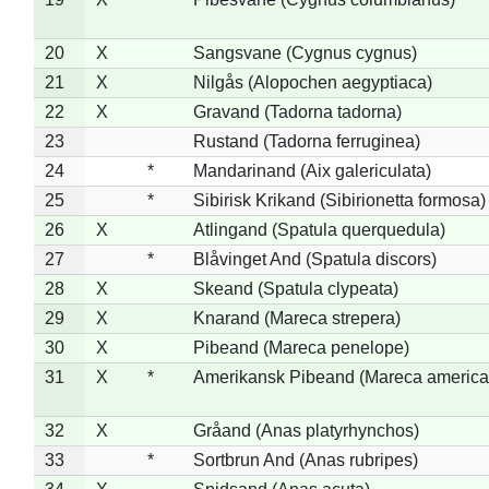
20
X
Sangsvane (Cygnus cygnus)
21
X
Nilgås (Alopochen aegyptiaca)
22
X
Gravand (Tadorna tadorna)
23
Rustand (Tadorna ferruginea)
24
*
Mandarinand (Aix galericulata)
25
*
Sibirisk Krikand (Sibirionetta formosa)
26
X
Atlingand (Spatula querquedula)
27
*
Blåvinget And (Spatula discors)
28
X
Skeand (Spatula clypeata)
29
X
Knarand (Mareca strepera)
30
X
Pibeand (Mareca penelope)
31
X
*
Amerikansk Pibeand (Mareca america
32
X
Gråand (Anas platyrhynchos)
33
*
Sortbrun And (Anas rubripes)