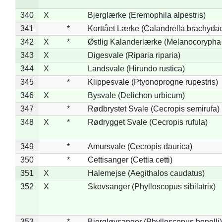
340
X
Bjerglærke (Eremophila alpestris)
341
*
Korttået Lærke (Calandrella brachydac
342
X
*
Østlig Kalanderlærke (Melanocorypha
343
X
Digesvale (Riparia riparia)
344
X
Landsvale (Hirundo rustica)
345
*
Klippesvale (Ptyonoprogne rupestris)
346
X
Bysvale (Delichon urbicum)
347
*
Rødbrystet Svale (Cecropis semirufa)
348
X
*
Rødrygget Svale (Cecropis rufula)
349
*
Amursvale (Cecropis daurica)
350
*
Cettisanger (Cettia cetti)
351
X
Halemejse (Aegithalos caudatus)
352
X
Skovsanger (Phylloscopus sibilatrix)
353
*
Bjergløvsanger (Phylloscopus bonelli)