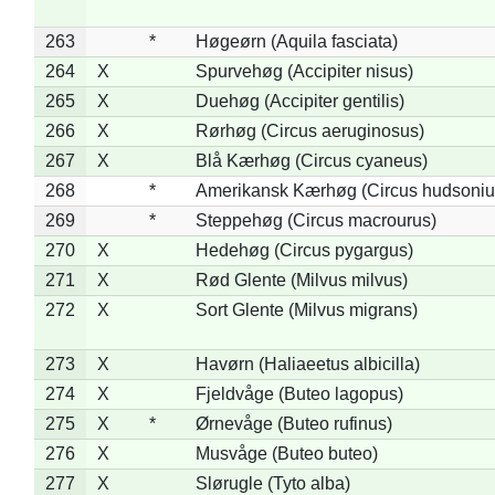
263
*
Høgeørn (Aquila fasciata)
264
X
Spurvehøg (Accipiter nisus)
265
X
Duehøg (Accipiter gentilis)
266
X
Rørhøg (Circus aeruginosus)
267
X
Blå Kærhøg (Circus cyaneus)
268
*
Amerikansk Kærhøg (Circus hudsoniu
269
*
Steppehøg (Circus macrourus)
270
X
Hedehøg (Circus pygargus)
271
X
Rød Glente (Milvus milvus)
272
X
Sort Glente (Milvus migrans)
273
X
Havørn (Haliaeetus albicilla)
274
X
Fjeldvåge (Buteo lagopus)
275
X
*
Ørnevåge (Buteo rufinus)
276
X
Musvåge (Buteo buteo)
277
X
Slørugle (Tyto alba)