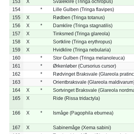
153
X
Svaleklire (Tringa ochropus)
154
*
Lille Gulben (Tringa flavipes)
155
X
Rødben (Tringa totanus)
156
X
*
Damklire (Tringa stagnatilis)
157
X
Tinksmed (Tringa glareola)
158
X
Sortklire (Tringa erythropus)
159
X
Hvidklire (Tringa nebularia)
160
*
Stor Gulben (Tringa melanoleuca)
161
*
Ørkenløber (Cursorius cursor)
162
*
Rødvinget Braksvale (Glareola pratinc
163
*
Orientbraksvale (Glareola maldivarum
164
X
*
Sortvinget Braksvale (Glareola nordm
165
X
Ride (Rissa tridactyla)
166
X
*
Ismåge (Pagophila eburnea)
167
X
Sabinemåge (Xema sabini)