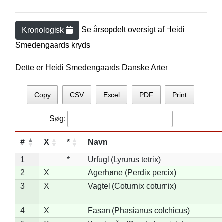
Se årsopdelt oversigt af
Heidi
Kronologisk
Smedengaard
s kryds
Dette er Heidi Smedengaards Danske Arter
Copy
CSV
Excel
PDF
Print
Søg:
#
X
*
Navn
1
*
Urfugl (Lyrurus tetrix)
2
X
Agerhøne (Perdix perdix)
3
X
Vagtel (Coturnix coturnix)
4
X
Fasan (Phasianus colchicus)