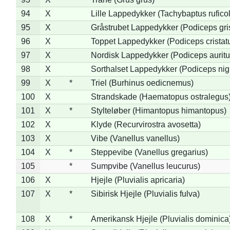
94
X
Lille Lappedykker (Tachybaptus ruficol
95
X
Gråstrubet Lappedykker (Podiceps gr
96
X
Toppet Lappedykker (Podiceps cristat
97
X
Nordisk Lappedykker (Podiceps auritu
98
X
Sorthalset Lappedykker (Podiceps nigri
99
X
*
Triel (Burhinus oedicnemus)
100
X
Strandskade (Haematopus ostralegus
101
X
*
Stylteløber (Himantopus himantopus)
102
X
Klyde (Recurvirostra avosetta)
103
X
Vibe (Vanellus vanellus)
104
X
*
Steppevibe (Vanellus gregarius)
105
*
Sumpvibe (Vanellus leucurus)
106
X
Hjejle (Pluvialis apricaria)
107
X
*
Sibirisk Hjejle (Pluvialis fulva)
108
X
*
Amerikansk Hjejle (Pluvialis dominica