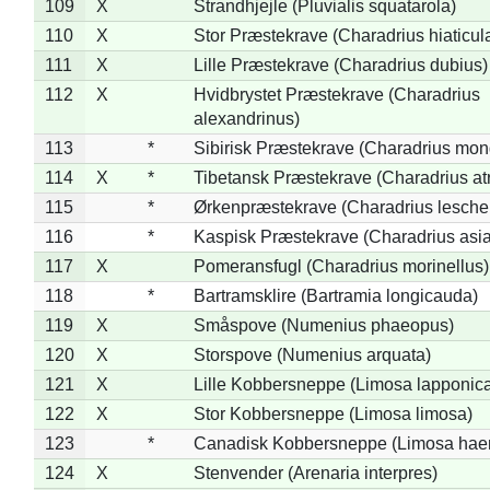
109
X
Strandhjejle (Pluvialis squatarola)
110
X
Stor Præstekrave (Charadrius hiaticul
111
X
Lille Præstekrave (Charadrius dubius)
112
X
Hvidbrystet Præstekrave (Charadrius
alexandrinus)
113
*
Sibirisk Præstekrave (Charadrius mon
114
X
*
Tibetansk Præstekrave (Charadrius atr
115
*
Ørkenpræstekrave (Charadrius leschen
116
*
Kaspisk Præstekrave (Charadrius asia
117
X
Pomeransfugl (Charadrius morinellus)
118
*
Bartramsklire (Bartramia longicauda)
119
X
Småspove (Numenius phaeopus)
120
X
Storspove (Numenius arquata)
121
X
Lille Kobbersneppe (Limosa lapponic
122
X
Stor Kobbersneppe (Limosa limosa)
123
*
Canadisk Kobbersneppe (Limosa hae
124
X
Stenvender (Arenaria interpres)