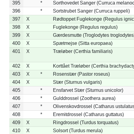
395
*
Sorthovedet Sanger (Curruca melano
396
*
Sortstrubet Sanger (Curruca ruppeli)
397
X
Rødtoppet Fuglekonge (Regulus ignica
398
X
Fuglekonge (Regulus regulus)
399
X
Gærdesmutte (Troglodytes troglodytes
400
X
Spætmejse (Sitta europaea)
401
X
Træløber (Certhia familiaris)
402
X
Korttået Træløber (Certhia brachydact
403
X
*
Rosenstær (Pastor roseus)
404
X
Stær (Sturnus vulgaris)
405
*
Ensfarvet Stær (Sturnus unicolor)
406
*
Gulddrossel (Zoothera aurea)
407
*
Olivenskovdrossel (Catharus ustulatus
408
*
Eremitdrossel (Catharus guttatus)
409
X
Ringdrossel (Turdus torquatus)
410
X
Solsort (Turdus merula)