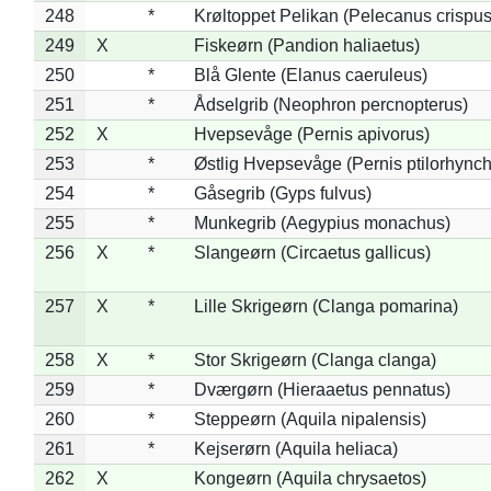
248
*
Krøltoppet Pelikan (Pelecanus crispus
249
X
Fiskeørn (Pandion haliaetus)
250
*
Blå Glente (Elanus caeruleus)
251
*
Ådselgrib (Neophron percnopterus)
252
X
Hvepsevåge (Pernis apivorus)
253
*
Østlig Hvepsevåge (Pernis ptilorhync
254
*
Gåsegrib (Gyps fulvus)
255
*
Munkegrib (Aegypius monachus)
256
X
*
Slangeørn (Circaetus gallicus)
257
X
*
Lille Skrigeørn (Clanga pomarina)
258
X
*
Stor Skrigeørn (Clanga clanga)
259
*
Dværgørn (Hieraaetus pennatus)
260
*
Steppeørn (Aquila nipalensis)
261
*
Kejserørn (Aquila heliaca)
262
X
Kongeørn (Aquila chrysaetos)