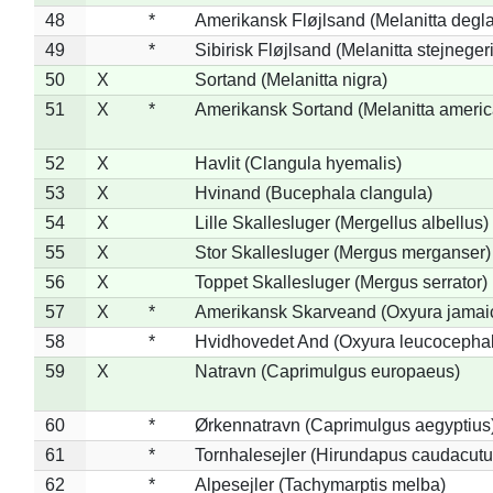
48
*
Amerikansk Fløjlsand (Melanitta degla
49
*
Sibirisk Fløjlsand (Melanitta stejnegeri
50
X
Sortand (Melanitta nigra)
51
X
*
Amerikansk Sortand (Melanitta ameri
52
X
Havlit (Clangula hyemalis)
53
X
Hvinand (Bucephala clangula)
54
X
Lille Skallesluger (Mergellus albellus)
55
X
Stor Skallesluger (Mergus merganser)
56
X
Toppet Skallesluger (Mergus serrator)
57
X
*
Amerikansk Skarveand (Oxyura jamai
58
*
Hvidhovedet And (Oxyura leucocepha
59
X
Natravn (Caprimulgus europaeus)
60
*
Ørkennatravn (Caprimulgus aegyptius
61
*
Tornhalesejler (Hirundapus caudacutu
62
*
Alpesejler (Tachymarptis melba)