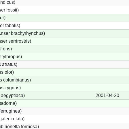
indicus)
r rossii)
er)
r fabalis)
nser brachyrhynchus)
r serrirostris)
frons)
rythropus)
 atratus)
s olor)
s columbianus)
s cygnus)
 aegyptiaca)
2001-04-20
tadorna)
ferruginea)
alericulata)
ibirionetta formosa)