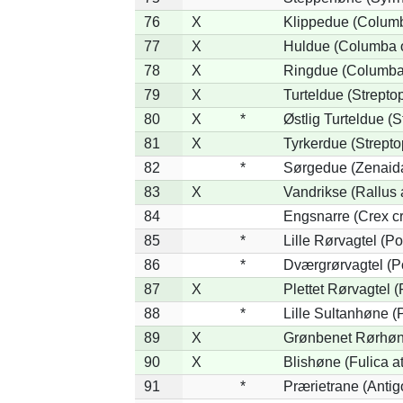
76
X
Klippedue (Columba
77
X
Huldue (Columba 
78
X
Ringdue (Columba
79
X
Turteldue (Streptop
80
X
*
Østlig Turteldue (S
81
X
Tyrkerdue (Strepto
82
*
Sørgedue (Zenaid
83
X
Vandrikse (Rallus 
84
Engsnarre (Crex c
85
*
Lille Rørvagtel (P
86
*
Dværgrørvagtel (Po
87
X
Plettet Rørvagtel 
88
*
Lille Sultanhøne (P
89
X
Grønbenet Rørhøne
90
X
Blishøne (Fulica at
91
*
Prærietrane (Anti