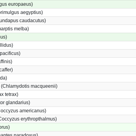
gus europaeus)
rimulgus aegyptius)
irundapus caudacutus)
arptis melba)
pus)
llidus)
pacificus)
ffinis)
caffer)
rda)
e (Chlamydotis macqueenii)
x tetrax)
r glandarius)
occyzus americanus)
occyzus erythropthalmus)
orus)
aptes paradoxus)