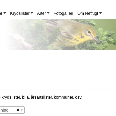
er
Krydslister
Arter
Fotogalleri
Om Netfugl
krydslister, bl.a. årsartslister, kommuner, osv.
×
sning