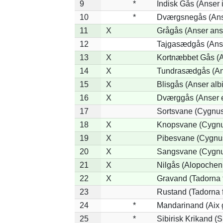
9
*
Indisk Gås (Anser 
10
*
Dværgsnegås (Anse
11
X
Grågås (Anser ans
12
Tajgasædgås (Anse
13
X
Kortnæbbet Gås (A
14
X
Tundrasædgås (Anse
15
X
Blisgås (Anser albi
16
X
Dværggås (Anser e
17
Sortsvane (Cygnus
18
X
Knopsvane (Cygnu
19
X
Pibesvane (Cygnu
20
X
Sangsvane (Cygnu
21
X
Nilgås (Alopochen
22
X
Gravand (Tadorna 
23
Rustand (Tadorna 
24
*
Mandarinand (Aix g
25
*
Sibirisk Krikand (S