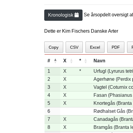
Se årsopdelt oversigt a
Kronologisk
Dette er Kim Fischers Danske Arter
Copy
CSV
Excel
PDF
#
X
*
Navn
1
X
*
Urfugl (Lyrurus tetr
2
X
Agerhøne (Perdix 
3
X
Vagtel (Coturnix co
4
X
Fasan (Phasianus 
5
X
Knortegås (Branta 
6
Rødhalset Gås (Bran
7
X
Canadagås (Brant
8
X
Bramgås (Branta l