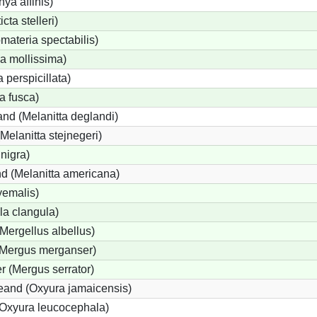
hya affinis)
cta stelleri)
ateria spectabilis)
a mollissima)
 perspicillata)
a fusca)
nd (Melanitta deglandi)
(Melanitta stejnegeri)
nigra)
d (Melanitta americana)
yemalis)
a clangula)
(Mergellus albellus)
 (Mergus merganser)
r (Mergus serrator)
and (Oxyura jamaicensis)
Oxyura leucocephala)