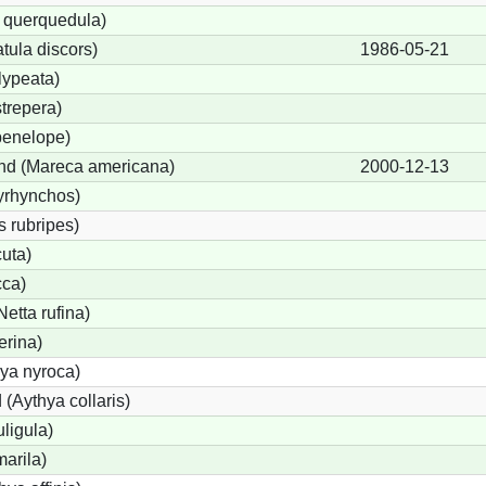
a querquedula)
tula discors)
1986-05-21
lypeata)
trepera)
penelope)
nd (Mareca americana)
2000-12-13
yrhynchos)
 rubripes)
uta)
cca)
etta rufina)
erina)
ya nyroca)
(Aythya collaris)
ligula)
arila)