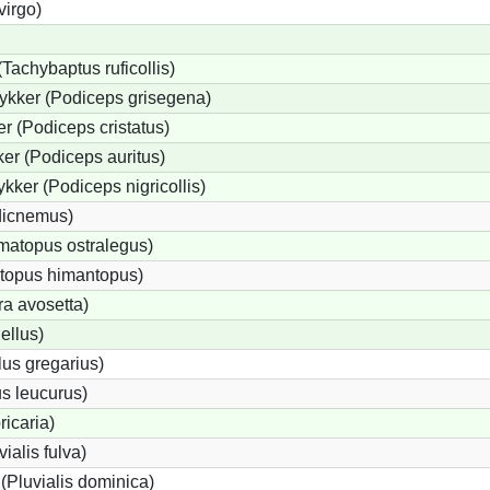
virgo)
Tachybaptus ruficollis)
ykker (Podiceps grisegena)
 (Podiceps cristatus)
er (Podiceps auritus)
kker (Podiceps nigricollis)
dicnemus)
atopus ostralegus)
ntopus himantopus)
ra avosetta)
ellus)
us gregarius)
s leucurus)
ricaria)
vialis fulva)
(Pluvialis dominica)