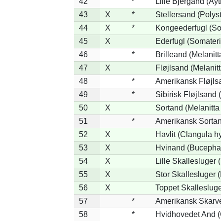
42
*
Lille Bjergand (Ayt
43
X
*
Stellersand (Polysti
44
X
*
Kongeederfugl (Som
45
X
Ederfugl (Somateri
46
*
Brilleand (Melanitta
47
X
Fløjlsand (Melanitt
48
*
Amerikansk Fløjlsa
49
*
Sibirisk Fløjlsand 
50
X
Sortand (Melanitta 
51
*
Amerikansk Sortan
52
X
Havlit (Clangula h
53
X
Hvinand (Bucephal
54
X
Lille Skallesluger 
55
X
Stor Skallesluger
56
X
Toppet Skallesluge
57
*
Amerikansk Skarve
58
*
Hvidhovedet And (