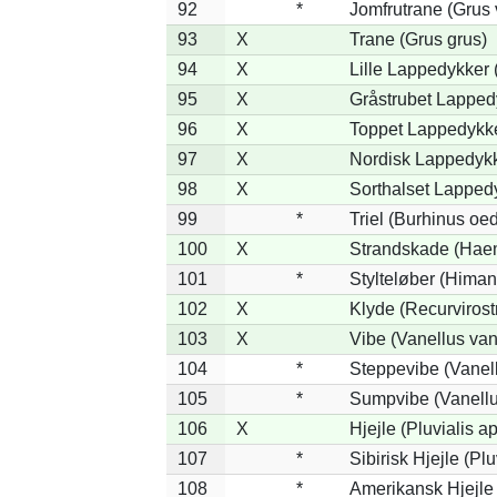
92
*
Jomfrutrane (Grus 
93
X
Trane (Grus grus)
94
X
Lille Lappedykker (
95
X
Gråstrubet Lapped
96
X
Toppet Lappedykker
97
X
Nordisk Lappedykk
98
X
Sorthalset Lappedy
99
*
Triel (Burhinus oe
100
X
Strandskade (Haem
101
*
Stylteløber (Hima
102
X
Klyde (Recurvirost
103
X
Vibe (Vanellus van
104
*
Steppevibe (Vanell
105
*
Sumpvibe (Vanellu
106
X
Hjejle (Pluvialis ap
107
*
Sibirisk Hjejle (Plu
108
*
Amerikansk Hjejle 