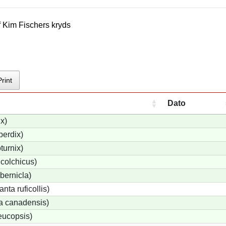
f
Kim Fischer
s kryds
Print
Dato
ix)
perdix)
turnix)
colchicus)
bernicla)
ta ruficollis)
a canadensis)
eucopsis)