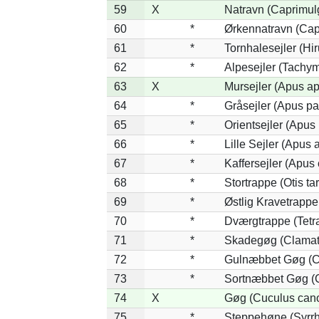
59
X
Natravn (Caprimul
60
*
Ørkennatravn (Cap
61
*
Tornhalesejler (H
62
*
Alpesejler (Tachym
63
X
Mursejler (Apus a
64
*
Gråsejler (Apus pa
65
*
Orientsejler (Apus 
66
*
Lille Sejler (Apus a
67
*
Kaffersejler (Apus 
68
*
Stortrappe (Otis ta
69
*
Østlig Kravetrapp
70
*
Dværgtrappe (Tetra
71
*
Skadegøg (Clamato
72
*
Gulnæbbet Gøg (C
73
*
Sortnæbbet Gøg (C
74
X
Gøg (Cuculus can
75
*
Steppehøne (Syrrh