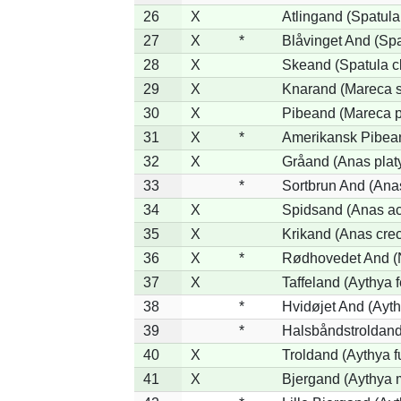
26
X
Atlingand (Spatul
27
X
*
Blåvinget And (Spa
28
X
Skeand (Spatula c
29
X
Knarand (Mareca s
30
X
Pibeand (Mareca 
31
X
*
Amerikansk Pibea
32
X
Gråand (Anas plat
33
*
Sortbrun And (Anas
34
X
Spidsand (Anas ac
35
X
Krikand (Anas cre
36
X
*
Rødhovedet And (N
37
X
Taffeland (Aythya f
38
*
Hvidøjet And (Ayth
39
*
Halsbåndstroldand 
40
X
Troldand (Aythya fu
41
X
Bjergand (Aythya m