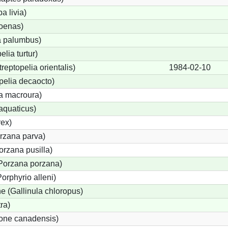
 livia)
oenas)
 palumbus)
elia turtur)
treptopelia orientalis)
1984-02-10
pelia decaocto)
a macroura)
aquaticus)
rex)
orzana parva)
rzana pusilla)
(Porzana porzana)
orphyrio alleni)
 (Gallinula chloropus)
ra)
gone canadensis)