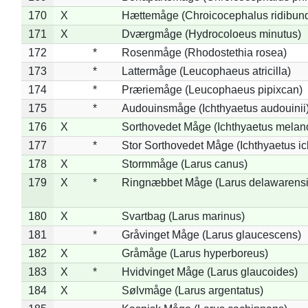
170
X
Hættemåge (Chroicocephalus ridibun
171
X
Dværgmåge (Hydrocoloeus minutus)
172
*
Rosenmåge (Rhodostethia rosea)
173
*
Lattermåge (Leucophaeus atricilla)
174
*
Præriemåge (Leucophaeus pipixcan)
175
*
Audouinsmåge (Ichthyaetus audouinii
176
X
Sorthovedet Måge (Ichthyaetus melan
177
*
Stor Sorthovedet Måge (Ichthyaetus ic
178
X
Stormmåge (Larus canus)
179
X
*
Ringnæbbet Måge (Larus delawarensi
180
X
Svartbag (Larus marinus)
181
*
Gråvinget Måge (Larus glaucescens)
182
X
Gråmåge (Larus hyperboreus)
183
X
*
Hvidvinget Måge (Larus glaucoides)
184
X
Sølvmåge (Larus argentatus)