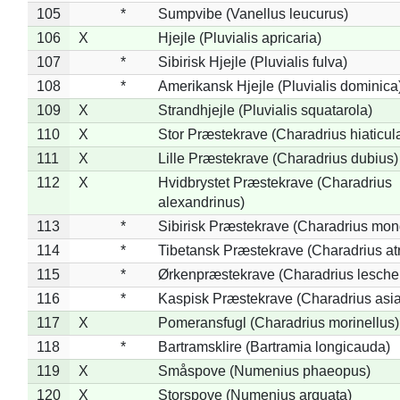
105
*
Sumpvibe (Vanellus leucurus)
106
X
Hjejle (Pluvialis apricaria)
107
*
Sibirisk Hjejle (Pluvialis fulva)
108
*
Amerikansk Hjejle (Pluvialis dominica
109
X
Strandhjejle (Pluvialis squatarola)
110
X
Stor Præstekrave (Charadrius hiaticul
111
X
Lille Præstekrave (Charadrius dubius)
112
X
Hvidbrystet Præstekrave (Charadrius
alexandrinus)
113
*
Sibirisk Præstekrave (Charadrius mon
114
*
Tibetansk Præstekrave (Charadrius atr
115
*
Ørkenpræstekrave (Charadrius leschen
116
*
Kaspisk Præstekrave (Charadrius asia
117
X
Pomeransfugl (Charadrius morinellus)
118
*
Bartramsklire (Bartramia longicauda)
119
X
Småspove (Numenius phaeopus)
120
X
Storspove (Numenius arquata)