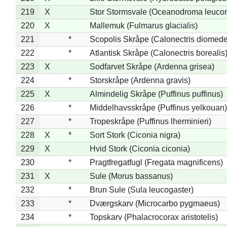
219
X
Stor Stormsvale (Oceanodroma leuco
220
X
Mallemuk (Fulmarus glacialis)
221
*
Scopolis Skråpe (Calonectris diomed
222
*
Atlantisk Skråpe (Calonectris borealis
223
X
Sodfarvet Skråpe (Ardenna grisea)
224
*
Storskråpe (Ardenna gravis)
225
X
Almindelig Skråpe (Puffinus puffinus)
226
*
Middelhavsskråpe (Puffinus yelkouan)
227
*
Tropeskråpe (Puffinus lherminieri)
228
X
*
Sort Stork (Ciconia nigra)
229
X
Hvid Stork (Ciconia ciconia)
230
*
Pragtfregatfugl (Fregata magnificens)
231
X
Sule (Morus bassanus)
232
*
Brun Sule (Sula leucogaster)
233
*
Dværgskarv (Microcarbo pygmaeus)
234
*
Topskarv (Phalacrocorax aristotelis)