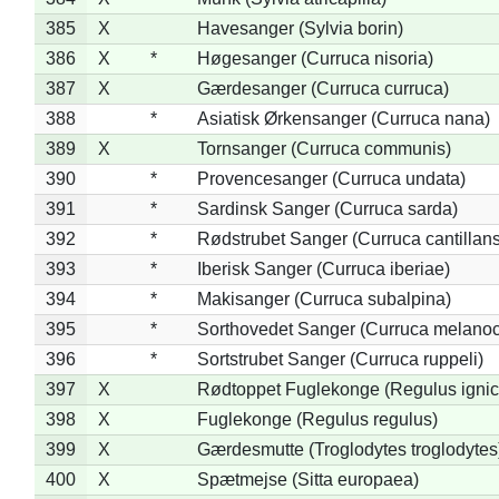
385
X
Havesanger (Sylvia borin)
386
X
*
Høgesanger (Curruca nisoria)
387
X
Gærdesanger (Curruca curruca)
388
*
Asiatisk Ørkensanger (Curruca nana)
389
X
Tornsanger (Curruca communis)
390
*
Provencesanger (Curruca undata)
391
*
Sardinsk Sanger (Curruca sarda)
392
*
Rødstrubet Sanger (Curruca cantillans
393
*
Iberisk Sanger (Curruca iberiae)
394
*
Makisanger (Curruca subalpina)
395
*
Sorthovedet Sanger (Curruca melano
396
*
Sortstrubet Sanger (Curruca ruppeli)
397
X
Rødtoppet Fuglekonge (Regulus ignica
398
X
Fuglekonge (Regulus regulus)
399
X
Gærdesmutte (Troglodytes troglodytes
400
X
Spætmejse (Sitta europaea)