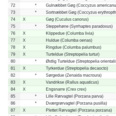
72
*
Gulnæbbet Gøg (Coccyzus americanu
73
*
Sortnæbbet Gøg (Coccyzus erythropt
74
X
Gøg (Cuculus canorus)
75
*
Steppehøne (Syrrhaptes paradoxus)
76
X
Klippedue (Columba livia)
77
X
Huldue (Columba oenas)
78
X
Ringdue (Columba palumbus)
79
X
Turteldue (Streptopelia turtur)
80
*
Østlig Turteldue (Streptopelia orientali
81
X
Tyrkerdue (Streptopelia decaocto)
82
*
Sørgedue (Zenaida macroura)
83
X
Vandrikse (Rallus aquaticus)
84
X
Engsnarre (Crex crex)
85
*
Lille Rørvagtel (Porzana parva)
86
*
Dværgrørvagtel (Porzana pusilla)
87
X
Plettet Rørvagtel (Porzana porzana)