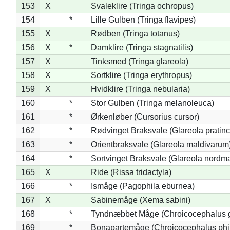
153
X
Svaleklire (Tringa ochropus)
154
*
Lille Gulben (Tringa flavipes)
155
X
Rødben (Tringa totanus)
156
X
*
Damklire (Tringa stagnatilis)
157
X
Tinksmed (Tringa glareola)
158
X
Sortklire (Tringa erythropus)
159
X
Hvidklire (Tringa nebularia)
160
*
Stor Gulben (Tringa melanoleuca)
161
*
Ørkenløber (Cursorius cursor)
162
*
Rødvinget Braksvale (Glareola pratinc
163
*
Orientbraksvale (Glareola maldivarum
164
*
Sortvinget Braksvale (Glareola nordm
165
X
Ride (Rissa tridactyla)
166
*
Ismåge (Pagophila eburnea)
167
X
Sabinemåge (Xema sabini)
168
*
Tyndnæbbet Måge (Chroicocephalus 
169
*
Bonapartemåge (Chroicocephalus phil