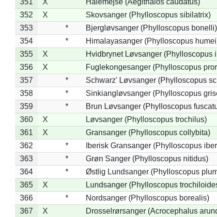
351
X
Halemejse (Aegithalos caudatus)
352
X
Skovsanger (Phylloscopus sibilatrix)
353
*
Bjergløvsanger (Phylloscopus bonelli)
354
*
Himalayasanger (Phylloscopus humei
355
X
Hvidbrynet Løvsanger (Phylloscopus i
356
X
Fuglekongesanger (Phylloscopus pror
357
*
Schwarz' Løvsanger (Phylloscopus sc
358
*
Sinkiangløvsanger (Phylloscopus gris
359
*
Brun Løvsanger (Phylloscopus fuscat
360
X
Løvsanger (Phylloscopus trochilus)
361
X
Gransanger (Phylloscopus collybita)
362
*
Iberisk Gransanger (Phylloscopus iber
363
*
Grøn Sanger (Phylloscopus nitidus)
364
*
Østlig Lundsanger (Phylloscopus plum
365
X
Lundsanger (Phylloscopus trochiloide
366
*
Nordsanger (Phylloscopus borealis)
367
X
Drosselrørsanger (Acrocephalus arun