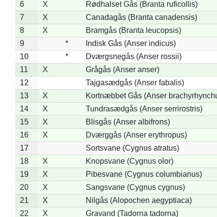
6
X
Rødhalset Gås (Branta ruficollis)
7
X
Canadagås (Branta canadensis)
8
X
Bramgås (Branta leucopsis)
9
*
Indisk Gås (Anser indicus)
10
*
Dværgsnegås (Anser rossii)
11
X
Grågås (Anser anser)
12
Tajgasædgås (Anser fabalis)
13
X
Kortnæbbet Gås (Anser brachyrhynch
14
X
Tundrasædgås (Anser serrirostris)
15
X
Blisgås (Anser albifrons)
16
X
Dværggås (Anser erythropus)
17
Sortsvane (Cygnus atratus)
18
X
Knopsvane (Cygnus olor)
19
X
Pibesvane (Cygnus columbianus)
20
X
Sangsvane (Cygnus cygnus)
21
X
Nilgås (Alopochen aegyptiaca)
22
X
Gravand (Tadorna tadorna)