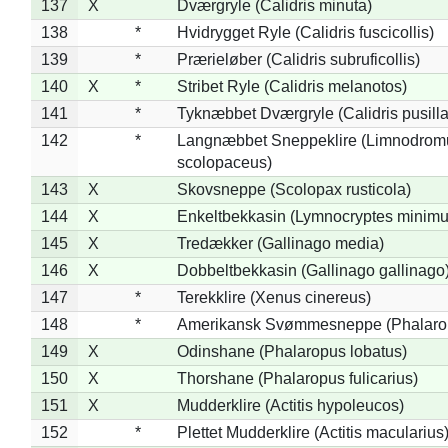
137
X
Dværgryle (Calidris minuta)
138
*
Hvidrygget Ryle (Calidris fuscicollis)
139
*
Prærieløber (Calidris subruficollis)
140
X
*
Stribet Ryle (Calidris melanotos)
141
*
Tyknæbbet Dværgryle (Calidris pusilla
142
*
Langnæbbet Sneppeklire (Limnodrom
scolopaceus)
143
X
Skovsneppe (Scolopax rusticola)
144
X
Enkeltbekkasin (Lymnocryptes minimu
145
X
Tredækker (Gallinago media)
146
X
Dobbeltbekkasin (Gallinago gallinago
147
*
Terekklire (Xenus cinereus)
148
*
Amerikansk Svømmesneppe (Phalaropu
149
X
Odinshane (Phalaropus lobatus)
150
X
Thorshane (Phalaropus fulicarius)
151
X
Mudderklire (Actitis hypoleucos)
152
*
Plettet Mudderklire (Actitis macularius