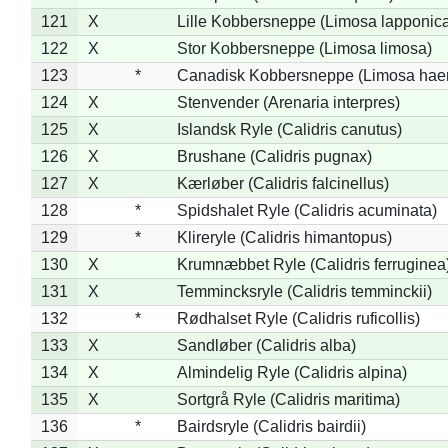
121
X
Lille Kobbersneppe (Limosa lapponic
122
X
Stor Kobbersneppe (Limosa limosa)
123
*
Canadisk Kobbersneppe (Limosa hae
124
X
Stenvender (Arenaria interpres)
125
X
Islandsk Ryle (Calidris canutus)
126
X
Brushane (Calidris pugnax)
127
X
Kærløber (Calidris falcinellus)
128
*
Spidshalet Ryle (Calidris acuminata)
129
*
Klireryle (Calidris himantopus)
130
X
Krumnæbbet Ryle (Calidris ferruginea
131
X
Temmincksryle (Calidris temminckii)
132
*
Rødhalset Ryle (Calidris ruficollis)
133
X
Sandløber (Calidris alba)
134
X
Almindelig Ryle (Calidris alpina)
135
X
Sortgrå Ryle (Calidris maritima)
136
*
Bairdsryle (Calidris bairdii)