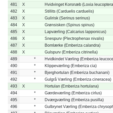
481
X
Hvidvinget Korsnæb (Loxia leucoptera
482
X
Stillits (Carduelis carduelis)
483
X
Gulirisk (Serinus serinus)
484
X
Grønsisken (Spinus spinus)
485
X
Lapværling (Calcarius lapponicus)
486
X
Snespurv (Plectrophenax nivalis)
487
X
Bomlærke (Emberiza calandra)
488
X
Gulspurv (Emberiza citrinella)
489
*
Hvidkindet Værling (Emberiza leucoc
490
*
Klippeværling (Emberiza cia)
491
*
Bjerghortulan (Emberiza buchanani)
492
*
Gulgrå Værling (Emberiza cineracea)
493
X
Hortulan (Emberiza hortulana)
494
*
Gærdeværling (Emberiza cirlus)
495
*
Dværgværling (Emberiza pusilla)
496
*
Gulbrynet Værling (Emberiza chrysoph