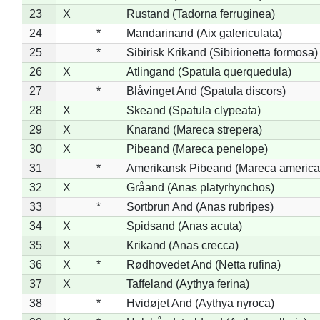
23
X
Rustand (Tadorna ferruginea)
24
*
Mandarinand (Aix galericulata)
25
*
Sibirisk Krikand (Sibirionetta formosa)
26
X
Atlingand (Spatula querquedula)
27
*
Blåvinget And (Spatula discors)
28
X
Skeand (Spatula clypeata)
29
X
Knarand (Mareca strepera)
30
X
Pibeand (Mareca penelope)
31
*
Amerikansk Pibeand (Mareca america
32
X
Gråand (Anas platyrhynchos)
33
*
Sortbrun And (Anas rubripes)
34
X
Spidsand (Anas acuta)
35
X
Krikand (Anas crecca)
36
X
*
Rødhovedet And (Netta rufina)
37
X
Taffeland (Aythya ferina)
38
*
Hvidøjet And (Aythya nyroca)