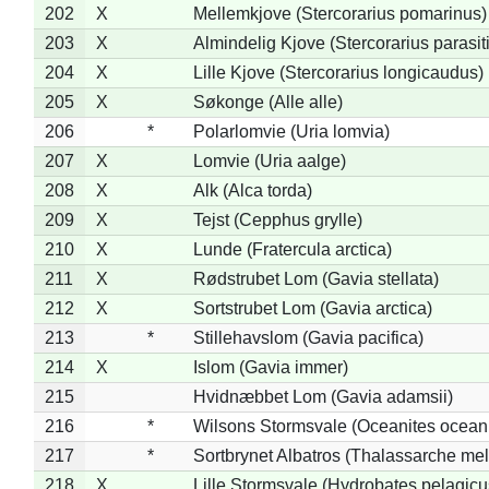
202
X
Mellemkjove (Stercorarius pomarinus)
203
X
Almindelig Kjove (Stercorarius parasit
204
X
Lille Kjove (Stercorarius longicaudus)
205
X
Søkonge (Alle alle)
206
*
Polarlomvie (Uria lomvia)
207
X
Lomvie (Uria aalge)
208
X
Alk (Alca torda)
209
X
Tejst (Cepphus grylle)
210
X
Lunde (Fratercula arctica)
211
X
Rødstrubet Lom (Gavia stellata)
212
X
Sortstrubet Lom (Gavia arctica)
213
*
Stillehavslom (Gavia pacifica)
214
X
Islom (Gavia immer)
215
Hvidnæbbet Lom (Gavia adamsii)
216
*
Wilsons Stormsvale (Oceanites ocean
217
*
Sortbrynet Albatros (Thalassarche me
218
X
Lille Stormsvale (Hydrobates pelagicu