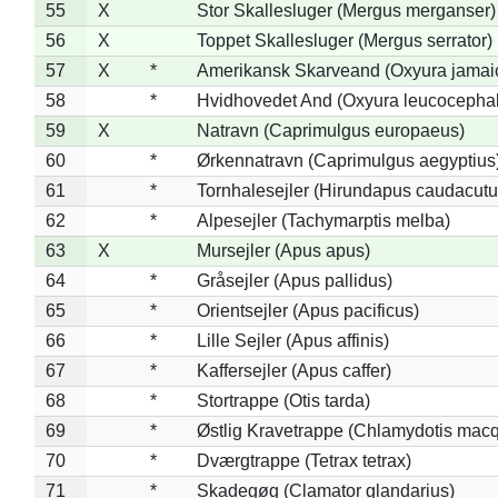
55
X
Stor Skallesluger (Mergus merganser)
56
X
Toppet Skallesluger (Mergus serrator)
57
X
*
Amerikansk Skarveand (Oxyura jamai
58
*
Hvidhovedet And (Oxyura leucocepha
59
X
Natravn (Caprimulgus europaeus)
60
*
Ørkennatravn (Caprimulgus aegyptius
61
*
Tornhalesejler (Hirundapus caudacutu
62
*
Alpesejler (Tachymarptis melba)
63
X
Mursejler (Apus apus)
64
*
Gråsejler (Apus pallidus)
65
*
Orientsejler (Apus pacificus)
66
*
Lille Sejler (Apus affinis)
67
*
Kaffersejler (Apus caffer)
68
*
Stortrappe (Otis tarda)
69
*
Østlig Kravetrappe (Chlamydotis macq
70
*
Dværgtrappe (Tetrax tetrax)
71
*
Skadegøg (Clamator glandarius)