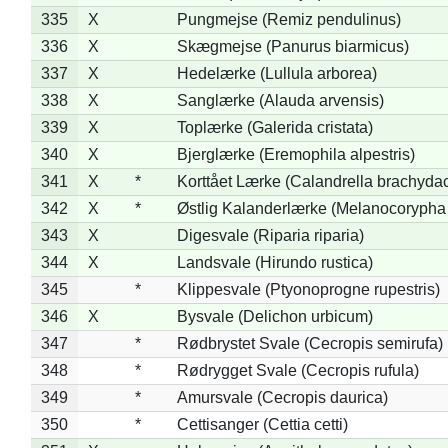
335
X
Pungmejse (Remiz pendulinus)
336
X
Skægmejse (Panurus biarmicus)
337
X
Hedelærke (Lullula arborea)
338
X
Sanglærke (Alauda arvensis)
339
X
Toplærke (Galerida cristata)
340
X
Bjerglærke (Eremophila alpestris)
341
X
*
Korttået Lærke (Calandrella brachydac
342
X
*
Østlig Kalanderlærke (Melanocorypha
343
X
Digesvale (Riparia riparia)
344
X
Landsvale (Hirundo rustica)
345
*
Klippesvale (Ptyonoprogne rupestris)
346
X
Bysvale (Delichon urbicum)
347
*
Rødbrystet Svale (Cecropis semirufa)
348
*
Rødrygget Svale (Cecropis rufula)
349
*
Amursvale (Cecropis daurica)
350
*
Cettisanger (Cettia cetti)