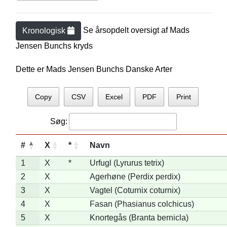
Se årsopdelt oversigt af
Mads
Kronologisk
Jensen Bunch
s kryds
Dette er Mads Jensen Bunchs Danske Arter
Copy
CSV
Excel
PDF
Print
Søg:
#
X
*
Navn
1
X
*
Urfugl (Lyrurus tetrix)
2
X
Agerhøne (Perdix perdix)
3
X
Vagtel (Coturnix coturnix)
4
X
Fasan (Phasianus colchicus)
5
X
Knortegås (Branta bernicla)