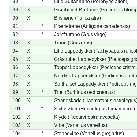
88
*
Lille Sultanhøne (Porphyrio alleni)
89
X
Grønbenet Rørhøne (Gallinula chloro
90
X
Blishøne (Fulica atra)
91
*
Prærietrane (Antigone canadensis)
92
*
Jomfrutrane (Grus virgo)
93
X
Trane (Grus grus)
94
X
Lille Lappedykker (Tachybaptus ruficol
95
X
Gråstrubet Lappedykker (Podiceps gr
96
X
Toppet Lappedykker (Podiceps cristat
97
X
Nordisk Lappedykker (Podiceps auritu
98
X
Sorthalset Lappedykker (Podiceps nigri
99
X
*
Triel (Burhinus oedicnemus)
100
X
Strandskade (Haematopus ostralegus
101
*
Stylteløber (Himantopus himantopus)
102
X
Klyde (Recurvirostra avosetta)
103
X
Vibe (Vanellus vanellus)
104
*
Steppevibe (Vanellus gregarius)