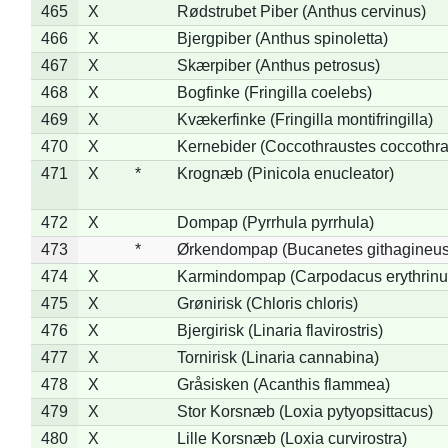
465
X
Rødstrubet Piber (Anthus cervinus)
466
X
Bjergpiber (Anthus spinoletta)
467
X
Skærpiber (Anthus petrosus)
468
X
Bogfinke (Fringilla coelebs)
469
X
Kvækerfinke (Fringilla montifringilla)
470
X
Kernebider (Coccothraustes coccothra
471
X
*
Krognæb (Pinicola enucleator)
472
X
Dompap (Pyrrhula pyrrhula)
473
*
Ørkendompap (Bucanetes githagineus
474
X
Karmindompap (Carpodacus erythrinu
475
X
Grønirisk (Chloris chloris)
476
X
Bjergirisk (Linaria flavirostris)
477
X
Tornirisk (Linaria cannabina)
478
X
Gråsisken (Acanthis flammea)
479
X
Stor Korsnæb (Loxia pytyopsittacus)
480
X
Lille Korsnæb (Loxia curvirostra)