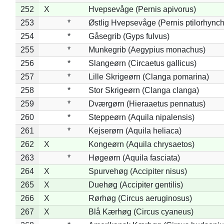
252
X
Hvepsevåge (Pernis apivorus)
253
*
Østlig Hvepsevåge (Pernis ptilorhync
254
*
Gåsegrib (Gyps fulvus)
255
*
Munkegrib (Aegypius monachus)
256
*
Slangeørn (Circaetus gallicus)
257
*
Lille Skrigeørn (Clanga pomarina)
258
*
Stor Skrigeørn (Clanga clanga)
259
*
Dværgørn (Hieraaetus pennatus)
260
*
Steppeørn (Aquila nipalensis)
261
*
Kejserørn (Aquila heliaca)
262
X
Kongeørn (Aquila chrysaetos)
263
*
Høgeørn (Aquila fasciata)
264
X
Spurvehøg (Accipiter nisus)
265
X
Duehøg (Accipiter gentilis)
266
X
Rørhøg (Circus aeruginosus)
267
X
Blå Kærhøg (Circus cyaneus)