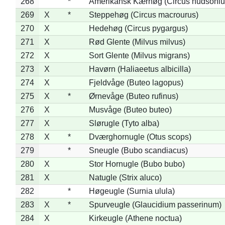
268
*
Amerikansk Kærhøg (Circus hudsoniu
269
X
*
Steppehøg (Circus macrourus)
270
X
Hedehøg (Circus pygargus)
271
X
Rød Glente (Milvus milvus)
272
X
Sort Glente (Milvus migrans)
273
X
Havørn (Haliaeetus albicilla)
274
X
Fjeldvåge (Buteo lagopus)
275
X
*
Ørnevåge (Buteo rufinus)
276
X
Musvåge (Buteo buteo)
277
X
Slørugle (Tyto alba)
278
X
*
Dværghornugle (Otus scops)
279
*
Sneugle (Bubo scandiacus)
280
X
Stor Hornugle (Bubo bubo)
281
X
Natugle (Strix aluco)
282
*
Høgeugle (Surnia ulula)
283
X
*
Spurveugle (Glaucidium passerinum)
284
X
Kirkeugle (Athene noctua)