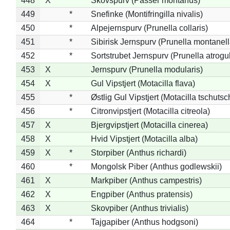
448
X
Skovspurv (Passer montanus)
449
*
Snefinke (Montifringilla nivalis)
450
*
Alpejernspurv (Prunella collaris)
451
*
Sibirisk Jernspurv (Prunella montanell
452
*
Sortstrubet Jernspurv (Prunella atrogul
453
X
Jernspurv (Prunella modularis)
454
X
Gul Vipstjert (Motacilla flava)
455
*
Østlig Gul Vipstjert (Motacilla tschuts
456
*
Citronvipstjert (Motacilla citreola)
457
X
Bjergvipstjert (Motacilla cinerea)
458
X
Hvid Vipstjert (Motacilla alba)
459
X
*
Storpiber (Anthus richardi)
460
*
Mongolsk Piber (Anthus godlewskii)
461
X
Markpiber (Anthus campestris)
462
X
Engpiber (Anthus pratensis)
463
X
Skovpiber (Anthus trivialis)
464
*
Tajgapiber (Anthus hodgsoni)