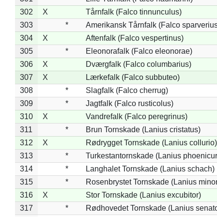
302
X
Tårnfalk (Falco tinnunculus)
303
*
Amerikansk Tårnfalk (Falco sparverius
304
X
Aftenfalk (Falco vespertinus)
305
*
Eleonorafalk (Falco eleonorae)
306
X
Dværgfalk (Falco columbarius)
307
X
Lærkefalk (Falco subbuteo)
308
*
Slagfalk (Falco cherrug)
309
*
Jagtfalk (Falco rusticolus)
310
X
Vandrefalk (Falco peregrinus)
311
*
Brun Tornskade (Lanius cristatus)
312
X
Rødrygget Tornskade (Lanius collurio)
313
*
Turkestantornskade (Lanius phoenicur
314
*
Langhalet Tornskade (Lanius schach)
315
*
Rosenbrystet Tornskade (Lanius minor
316
X
Stor Tornskade (Lanius excubitor)
317
*
Rødhovedet Tornskade (Lanius senato