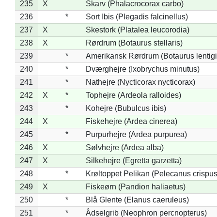
235
X
Skarv (Phalacrocorax carbo)
236
*
Sort Ibis (Plegadis falcinellus)
237
X
Skestork (Platalea leucorodia)
238
X
Rørdrum (Botaurus stellaris)
239
*
Amerikansk Rørdrum (Botaurus lentig
240
*
Dværghejre (Ixobrychus minutus)
241
*
Nathejre (Nycticorax nycticorax)
242
X
*
Tophejre (Ardeola ralloides)
243
*
Kohejre (Bubulcus ibis)
244
X
Fiskehejre (Ardea cinerea)
245
*
Purpurhejre (Ardea purpurea)
246
X
Sølvhejre (Ardea alba)
247
X
Silkehejre (Egretta garzetta)
248
*
Krøltoppet Pelikan (Pelecanus crispus
249
X
Fiskeørn (Pandion haliaetus)
250
*
Blå Glente (Elanus caeruleus)
251
*
Ådselgrib (Neophron percnopterus)