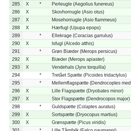
285
X
*
Perleugle (Aegolius funereus)
286
X
Skovhornugle (Asio otus)
287
X
Mosehornugle (Asio flammeus)
288
X
Hærfugl (Upupa epops)
289
*
Ellekrage (Coracias garrulus)
290
X
Isfugl (Alcedo atthis)
291
*
Grøn Biæder (Merops persicus)
292
X
Biæder (Merops apiaster)
293
X
Vendehals (Jynx torquilla)
294
*
Tretået Spætte (Picoides tridactylus)
295
*
Mellemflagspætte (Dendrocoptes med
296
X
Lille Flagspætte (Dryobates minor)
297
X
Stor Flagspætte (Dendrocopos major)
298
*
Guldspætte (Colaptes auratus)
299
X
Sortspætte (Dryocopus martius)
300
X
Grønspætte (Picus viridis)
301
*
Lille Tårnfalk (Falco naumanni)