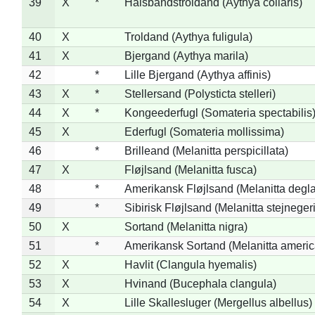
39
X
*
Halsbåndstroldand (Aythya collaris)
40
X
Troldand (Aythya fuligula)
41
X
Bjergand (Aythya marila)
42
*
Lille Bjergand (Aythya affinis)
43
X
*
Stellersand (Polysticta stelleri)
44
X
*
Kongeederfugl (Somateria spectabilis
45
X
Ederfugl (Somateria mollissima)
46
*
Brilleand (Melanitta perspicillata)
47
X
Fløjlsand (Melanitta fusca)
48
*
Amerikansk Fløjlsand (Melanitta degla
49
*
Sibirisk Fløjlsand (Melanitta stejnegeri
50
X
Sortand (Melanitta nigra)
51
*
Amerikansk Sortand (Melanitta ameri
52
X
Havlit (Clangula hyemalis)
53
X
Hvinand (Bucephala clangula)
54
X
Lille Skallesluger (Mergellus albellus)