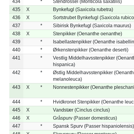
434
*
Stendrossel (Monticola saxatilis)
435
X
Bynkefugl (Saxicola rubetra)
436
X
Sortstrubet Bynkefugl (Saxicola rubico
437
*
Sibirisk Bynkefugl (Saxicola maurus)
438
X
Stenpikker (Oenanthe oenanthe)
439
*
Isabellastenpikker (Oenanthe isabelli
440
*
Ørkenstenpikker (Oenanthe deserti)
441
*
Vestlig Middelhavsstenpikker (Oenant
hispanica)
442
*
Østlig Middelhavsstenpikker (Oenant
melanoleuca)
443
X
*
Nonnestenpikker (Oenanthe pleschan
444
*
Hvidkronet Stenpikker (Oenanthe leu
445
X
Vandstær (Cinclus cinclus)
446
X
Gråspurv (Passer domesticus)
447
*
Spansk Spurv (Passer hispaniolensis)