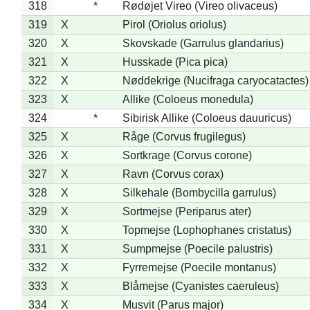
318
*
Rødøjet Vireo (Vireo olivaceus)
319
X
Pirol (Oriolus oriolus)
320
X
Skovskade (Garrulus glandarius)
321
X
Husskade (Pica pica)
322
X
Nøddekrige (Nucifraga caryocatactes)
323
X
Allike (Coloeus monedula)
324
*
Sibirisk Allike (Coloeus dauuricus)
325
X
Råge (Corvus frugilegus)
326
X
Sortkrage (Corvus corone)
327
X
Ravn (Corvus corax)
328
X
Silkehale (Bombycilla garrulus)
329
X
Sortmejse (Periparus ater)
330
X
Topmejse (Lophophanes cristatus)
331
X
Sumpmejse (Poecile palustris)
332
X
Fyrremejse (Poecile montanus)
333
X
Blåmejse (Cyanistes caeruleus)
334
X
Musvit (Parus major)