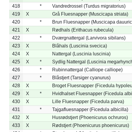
418
*
Vandredrossel (Turdus migratorius)
419
X
Grå Fluesnapper (Muscicapa striata)
420
*
Brun Fluesnapper (Muscicapa dauuric
421
X
Rødhals (Erithacus rubecula)
422
*
Dværgnattergal (Larvivora sibilans)
423
X
Blåhals (Luscinia svecica)
424
X
Nattergal (Luscinia luscinia)
425
X
*
Sydlig Nattergal (Luscinia megarhync
426
*
Rubinnattergal (Calliope calliope)
427
*
Blåstjert (Tarsiger cyanurus)
428
X
Broget Fluesnapper (Ficedula hypole
429
X
*
Hvidhalset Fluesnapper (Ficedula albic
430
X
Lille Fluesnapper (Ficedula parva)
431
*
Tajgafluesnapper (Ficedula albicilla)
432
X
Husrødstjert (Phoenicurus ochruros)
433
X
Rødstjert (Phoenicurus phoenicurus)