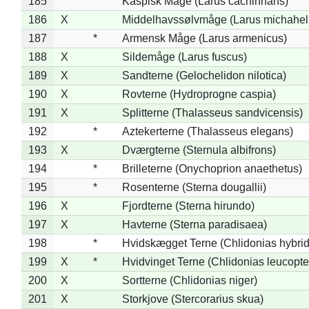
185
Kaspisk Måge (Larus cachinnans)
186
X
Middelhavssølvmåge (Larus michahell
187
*
Armensk Måge (Larus armenicus)
188
X
Sildemåge (Larus fuscus)
189
X
Sandterne (Gelochelidon nilotica)
190
X
Rovterne (Hydroprogne caspia)
191
X
Splitterne (Thalasseus sandvicensis)
192
*
Aztekerterne (Thalasseus elegans)
193
X
Dværgterne (Sternula albifrons)
194
*
Brilleterne (Onychoprion anaethetus)
195
*
Rosenterne (Sterna dougallii)
196
X
Fjordterne (Sterna hirundo)
197
X
Havterne (Sterna paradisaea)
198
*
Hvidskægget Terne (Chlidonias hybrid
199
X
*
Hvidvinget Terne (Chlidonias leucopte
200
X
Sortterne (Chlidonias niger)
201
X
Storkjove (Stercorarius skua)