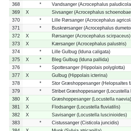
368
*
Vandsanger (Acrocephalus paludicola
369
X
Sivsanger (Acrocephalus schoenobae
370
*
Lille Rørsanger (Acrocephalus agricol
371
*
Buskrørsanger (Acrocephalus dumeto
372
X
Rørsanger (Acrocephalus scirpaceus)
373
X
Kærsanger (Acrocephalus palustris)
374
*
Lille Gulbug (Iduna caligata)
375
X
*
Bleg Gulbug (Iduna pallida)
376
*
Spottesanger (Hippolais polyglotta)
377
X
Gulbug (Hippolais icterina)
378
*
Stor Græshoppesanger (Helopsaltes fa
379
*
Stribet Græshoppesanger (Locustella 
380
X
Græshoppesanger (Locustella naevia
381
X
Flodsanger (Locustella fluviatilis)
382
X
Savisanger (Locustella luscinioides)
383
*
Cistussanger (Cisticola juncidis)
384
X
Munk (Sylvia atricapilla)