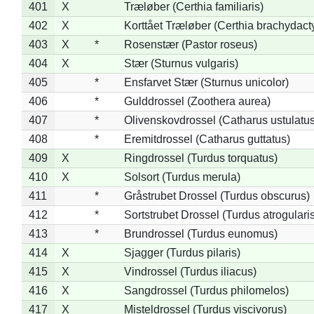
401
X
Træløber (Certhia familiaris)
402
X
Korttået Træløber (Certhia brachydact
403
X
*
Rosenstær (Pastor roseus)
404
X
Stær (Sturnus vulgaris)
405
*
Ensfarvet Stær (Sturnus unicolor)
406
*
Gulddrossel (Zoothera aurea)
407
*
Olivenskovdrossel (Catharus ustulatus
408
*
Eremitdrossel (Catharus guttatus)
409
X
Ringdrossel (Turdus torquatus)
410
X
Solsort (Turdus merula)
411
*
Gråstrubet Drossel (Turdus obscurus)
412
*
Sortstrubet Drossel (Turdus atrogularis
413
*
Brundrossel (Turdus eunomus)
414
X
Sjagger (Turdus pilaris)
415
X
Vindrossel (Turdus iliacus)
416
X
Sangdrossel (Turdus philomelos)
417
X
Misteldrossel (Turdus viscivorus)