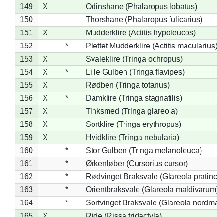
149
X
Odinshane (Phalaropus lobatus)
150
Thorshane (Phalaropus fulicarius)
151
X
Mudderklire (Actitis hypoleucos)
152
*
Plettet Mudderklire (Actitis macularius
153
X
Svaleklire (Tringa ochropus)
154
X
*
Lille Gulben (Tringa flavipes)
155
X
Rødben (Tringa totanus)
156
X
*
Damklire (Tringa stagnatilis)
157
X
Tinksmed (Tringa glareola)
158
X
Sortklire (Tringa erythropus)
159
X
Hvidklire (Tringa nebularia)
160
*
Stor Gulben (Tringa melanoleuca)
161
*
Ørkenløber (Cursorius cursor)
162
*
Rødvinget Braksvale (Glareola pratinc
163
*
Orientbraksvale (Glareola maldivarum
164
*
Sortvinget Braksvale (Glareola nordm
165
X
Ride (Rissa tridactyla)