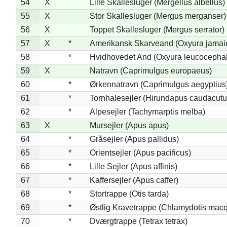
54
X
Lille Skallesluger (Mergellus albellus)
55
X
Stor Skallesluger (Mergus merganser)
56
X
Toppet Skallesluger (Mergus serrator)
57
X
*
Amerikansk Skarveand (Oxyura jamai
58
*
Hvidhovedet And (Oxyura leucocepha
59
X
Natravn (Caprimulgus europaeus)
60
*
Ørkennatravn (Caprimulgus aegyptius
61
*
Tornhalesejler (Hirundapus caudacutu
62
*
Alpesejler (Tachymarptis melba)
63
X
Mursejler (Apus apus)
64
*
Gråsejler (Apus pallidus)
65
*
Orientsejler (Apus pacificus)
66
*
Lille Sejler (Apus affinis)
67
*
Kaffersejler (Apus caffer)
68
*
Stortrappe (Otis tarda)
69
*
Østlig Kravetrappe (Chlamydotis macq
70
*
Dværgtrappe (Tetrax tetrax)