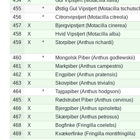
454
X
Gul Vipstjert (Motacilla flava)
455
*
Østlig Gul Vipstjert (Motacilla tschuts
456
*
Citronvipstjert (Motacilla citreola)
457
X
Bjergvipstjert (Motacilla cinerea)
458
X
Hvid Vipstjert (Motacilla alba)
459
X
*
Storpiber (Anthus richardi)
460
*
Mongolsk Piber (Anthus godlewskii)
461
X
Markpiber (Anthus campestris)
462
X
Engpiber (Anthus pratensis)
463
X
Skovpiber (Anthus trivialis)
464
*
Tajgapiber (Anthus hodgsoni)
465
X
Rødstrubet Piber (Anthus cervinus)
466
X
Bjergpiber (Anthus spinoletta)
467
X
Skærpiber (Anthus petrosus)
468
X
Bogfinke (Fringilla coelebs)
469
X
Kvækerfinke (Fringilla montifringilla)