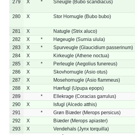
279
X
*
Sneugle (Bubo scandiacus)
280
X
Stor Hornugle (Bubo bubo)
281
X
Natugle (Strix aluco)
282
X
*
Høgeugle (Surnia ulula)
283
X
*
Spurveugle (Glaucidium passerinum)
284
X
Kirkeugle (Athene noctua)
285
X
*
Perleugle (Aegolius funereus)
286
X
Skovhornugle (Asio otus)
287
X
Mosehornugle (Asio flammeus)
288
X
Hærfugl (Upupa epops)
289
*
Ellekrage (Coracias garrulus)
290
X
Isfugl (Alcedo atthis)
291
*
Grøn Biæder (Merops persicus)
292
X
Biæder (Merops apiaster)
293
X
Vendehals (Jynx torquilla)