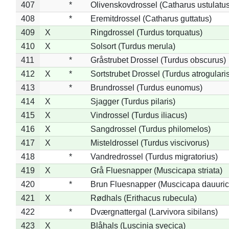
407
*
Olivenskovdrossel (Catharus ustulatus
408
*
Eremitdrossel (Catharus guttatus)
409
X
Ringdrossel (Turdus torquatus)
410
X
Solsort (Turdus merula)
411
*
Gråstrubet Drossel (Turdus obscurus)
412
X
*
Sortstrubet Drossel (Turdus atrogularis
413
*
Brundrossel (Turdus eunomus)
414
X
Sjagger (Turdus pilaris)
415
X
Vindrossel (Turdus iliacus)
416
X
Sangdrossel (Turdus philomelos)
417
X
Misteldrossel (Turdus viscivorus)
418
*
Vandredrossel (Turdus migratorius)
419
X
Grå Fluesnapper (Muscicapa striata)
420
*
Brun Fluesnapper (Muscicapa dauuric
421
X
Rødhals (Erithacus rubecula)
422
*
Dværgnattergal (Larvivora sibilans)
423
X
Blåhals (Luscinia svecica)