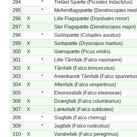
294
*
Tretået Spætte (Picoides tridactylus)
295
*
Mellemflagspætte (Dendrocoptes med
296
X
Lille Flagspætte (Dryobates minor)
297
X
Stor Flagspætte (Dendrocopos major)
298
*
Guldspætte (Colaptes auratus)
299
X
Sortspætte (Dryocopus martius)
300
X
Grønspætte (Picus viridis)
301
*
Lille Tårnfalk (Falco naumanni)
302
X
Tårnfalk (Falco tinnunculus)
303
*
Amerikansk Tårnfalk (Falco sparverius
304
X
Aftenfalk (Falco vespertinus)
305
*
Eleonorafalk (Falco eleonorae)
306
X
Dværgfalk (Falco columbarius)
307
X
Lærkefalk (Falco subbuteo)
308
*
Slagfalk (Falco cherrug)
309
*
Jagtfalk (Falco rusticolus)
310
X
Vandrefalk (Falco peregrinus)