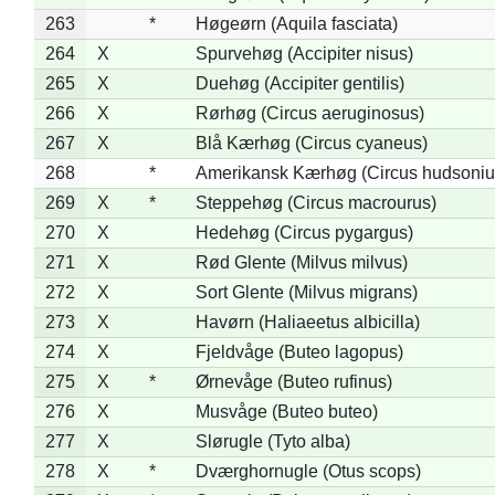
263
*
Høgeørn (Aquila fasciata)
264
X
Spurvehøg (Accipiter nisus)
265
X
Duehøg (Accipiter gentilis)
266
X
Rørhøg (Circus aeruginosus)
267
X
Blå Kærhøg (Circus cyaneus)
268
*
Amerikansk Kærhøg (Circus hudsoniu
269
X
*
Steppehøg (Circus macrourus)
270
X
Hedehøg (Circus pygargus)
271
X
Rød Glente (Milvus milvus)
272
X
Sort Glente (Milvus migrans)
273
X
Havørn (Haliaeetus albicilla)
274
X
Fjeldvåge (Buteo lagopus)
275
X
*
Ørnevåge (Buteo rufinus)
276
X
Musvåge (Buteo buteo)
277
X
Slørugle (Tyto alba)
278
X
*
Dværghornugle (Otus scops)