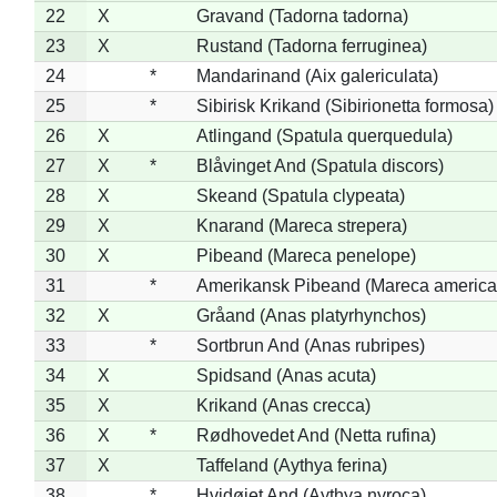
22
X
Gravand (Tadorna tadorna)
23
X
Rustand (Tadorna ferruginea)
24
*
Mandarinand (Aix galericulata)
25
*
Sibirisk Krikand (Sibirionetta formosa)
26
X
Atlingand (Spatula querquedula)
27
X
*
Blåvinget And (Spatula discors)
28
X
Skeand (Spatula clypeata)
29
X
Knarand (Mareca strepera)
30
X
Pibeand (Mareca penelope)
31
*
Amerikansk Pibeand (Mareca america
32
X
Gråand (Anas platyrhynchos)
33
*
Sortbrun And (Anas rubripes)
34
X
Spidsand (Anas acuta)
35
X
Krikand (Anas crecca)
36
X
*
Rødhovedet And (Netta rufina)
37
X
Taffeland (Aythya ferina)
38
*
Hvidøjet And (Aythya nyroca)