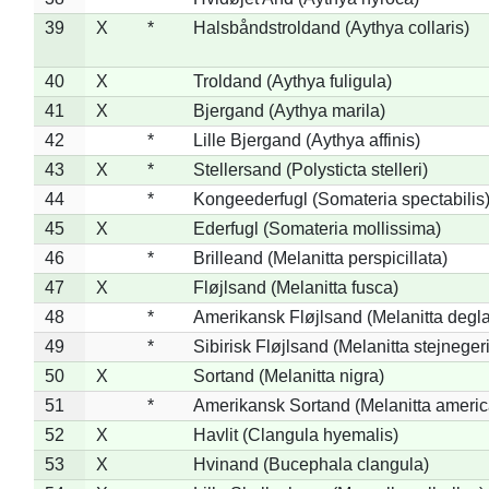
39
X
*
Halsbåndstroldand (Aythya collaris)
40
X
Troldand (Aythya fuligula)
41
X
Bjergand (Aythya marila)
42
*
Lille Bjergand (Aythya affinis)
43
X
*
Stellersand (Polysticta stelleri)
44
*
Kongeederfugl (Somateria spectabilis
45
X
Ederfugl (Somateria mollissima)
46
*
Brilleand (Melanitta perspicillata)
47
X
Fløjlsand (Melanitta fusca)
48
*
Amerikansk Fløjlsand (Melanitta degla
49
*
Sibirisk Fløjlsand (Melanitta stejnegeri
50
X
Sortand (Melanitta nigra)
51
*
Amerikansk Sortand (Melanitta ameri
52
X
Havlit (Clangula hyemalis)
53
X
Hvinand (Bucephala clangula)