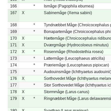
166
*
Ismåge (Pagophila eburnea)
167
X
Sabinemåge (Xema sabini)
168
*
Tyndnæbbet Måge (Chroicocephalus 
169
*
Bonapartemåge (Chroicocephalus phil
170
X
Hættemåge (Chroicocephalus ridibun
171
X
Dværgmåge (Hydrocoloeus minutus)
172
X
*
Rosenmåge (Rhodostethia rosea)
173
*
Lattermåge (Leucophaeus atricilla)
174
*
Præriemåge (Leucophaeus pipixcan)
175
*
Audouinsmåge (Ichthyaetus audouinii
176
X
Sorthovedet Måge (Ichthyaetus melan
177
*
Stor Sorthovedet Måge (Ichthyaetus ic
178
X
Stormmåge (Larus canus)
179
X
*
Ringnæbbet Måge (Larus delawarensi
180
X
Svartbag (Larus marinus)