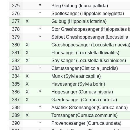
375
*
Bleg Gulbug (Iduna pallida)
376
*
Spottesanger (Hippolais polyglotta)
377
X
Gulbug (Hippolais icterina)
378
*
Stor Græshoppesanger (Helopsaltes fa
379
*
Stribet Græshoppesanger (Locustella 
380
X
Græshoppesanger (Locustella naevia
381
X
Flodsanger (Locustella fluviatilis)
382
X
Savisanger (Locustella luscinioides)
383
*
Cistussanger (Cisticola juncidis)
384
X
Munk (Sylvia atricapilla)
385
X
Havesanger (Sylvia borin)
386
X
*
Høgesanger (Curruca nisoria)
387
X
Gærdesanger (Curruca curruca)
388
*
Asiatisk Ørkensanger (Curruca nana)
389
X
Tornsanger (Curruca communis)
390
*
Provencesanger (Curruca undata)