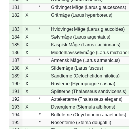
181
*
Gråvinget Måge (Larus glaucescens)
182
X
Gråmåge (Larus hyperboreus)
183
X
*
Hvidvinget Måge (Larus glaucoides)
184
X
Sølvmåge (Larus argentatus)
185
X
Kaspisk Måge (Larus cachinnans)
186
X
Middelhavssølvmåge (Larus michahell
187
*
Armensk Måge (Larus armenicus)
188
X
Sildemåge (Larus fuscus)
189
X
Sandterne (Gelochelidon nilotica)
190
X
Rovterne (Hydroprogne caspia)
191
X
Splitterne (Thalasseus sandvicensis)
192
*
Aztekerterne (Thalasseus elegans)
193
X
Dværgterne (Sternula albifrons)
194
*
Brilleterne (Onychoprion anaethetus)
195
*
Rosenterne (Sterna dougallii)