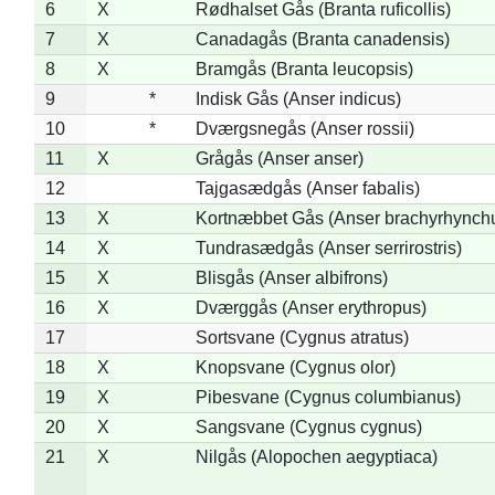
6
X
Rødhalset Gås (Branta ruficollis)
7
X
Canadagås (Branta canadensis)
8
X
Bramgås (Branta leucopsis)
9
*
Indisk Gås (Anser indicus)
10
*
Dværgsnegås (Anser rossii)
11
X
Grågås (Anser anser)
12
Tajgasædgås (Anser fabalis)
13
X
Kortnæbbet Gås (Anser brachyrhynch
14
X
Tundrasædgås (Anser serrirostris)
15
X
Blisgås (Anser albifrons)
16
X
Dværggås (Anser erythropus)
17
Sortsvane (Cygnus atratus)
18
X
Knopsvane (Cygnus olor)
19
X
Pibesvane (Cygnus columbianus)
20
X
Sangsvane (Cygnus cygnus)
21
X
Nilgås (Alopochen aegyptiaca)