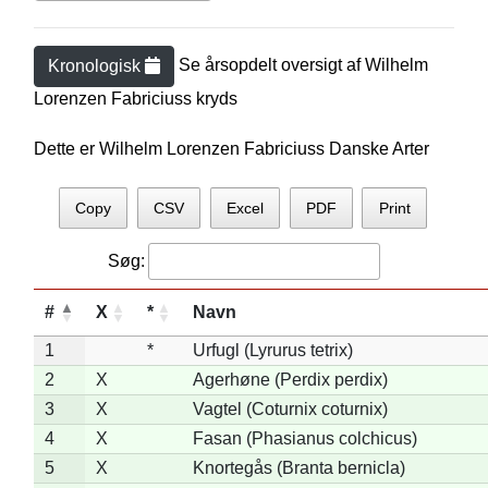
Se årsopdelt oversigt af
Wilhelm
Kronologisk
Lorenzen Fabricius
s kryds
Dette er Wilhelm Lorenzen Fabriciuss Danske Arter
Copy
CSV
Excel
PDF
Print
Søg:
#
X
*
Navn
1
*
Urfugl (Lyrurus tetrix)
2
X
Agerhøne (Perdix perdix)
3
X
Vagtel (Coturnix coturnix)
4
X
Fasan (Phasianus colchicus)
5
X
Knortegås (Branta bernicla)