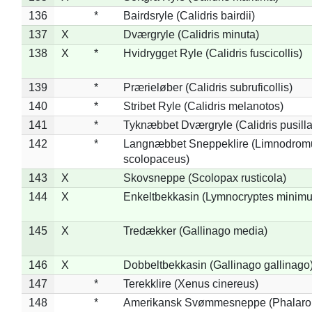
136
*
Bairdsryle (Calidris bairdii)
137
X
Dværgryle (Calidris minuta)
138
X
*
Hvidrygget Ryle (Calidris fuscicollis)
139
*
Prærieløber (Calidris subruficollis)
140
*
Stribet Ryle (Calidris melanotos)
141
*
Tyknæbbet Dværgryle (Calidris pusilla
142
*
Langnæbbet Sneppeklire (Limnodrom
scolopaceus)
143
X
Skovsneppe (Scolopax rusticola)
144
X
Enkeltbekkasin (Lymnocryptes minimu
145
X
Tredækker (Gallinago media)
146
X
Dobbeltbekkasin (Gallinago gallinago
147
*
Terekklire (Xenus cinereus)
148
*
Amerikansk Svømmesneppe (Phalaropu