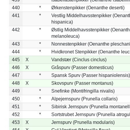
440
*
Ørkenstenpikker (Oenanthe deserti)
441
*
Vestlig Middelhavsstenpikker (Oenant
hispanica)
442
*
Østlig Middelhavsstenpikker (Oenant
melanoleuca)
443
*
Nonnestenpikker (Oenanthe pleschan
444
*
Hvidkronet Stenpikker (Oenanthe leu
445
X
Vandstær (Cinclus cinclus)
446
X
Gråspurv (Passer domesticus)
447
*
Spansk Spurv (Passer hispaniolensis)
448
X
Skovspurv (Passer montanus)
449
*
Snefinke (Montifringilla nivalis)
450
*
Alpejernspurv (Prunella collaris)
451
*
Sibirisk Jernspurv (Prunella montanell
452
*
Sortstrubet Jernspurv (Prunella atrogul
453
X
Jernspurv (Prunella modularis)