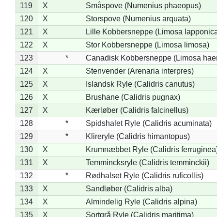
119
X
Småspove (Numenius phaeopus)
120
X
Storspove (Numenius arquata)
121
X
Lille Kobbersneppe (Limosa lapponic
122
X
Stor Kobbersneppe (Limosa limosa)
123
*
Canadisk Kobbersneppe (Limosa hae
124
X
Stenvender (Arenaria interpres)
125
X
Islandsk Ryle (Calidris canutus)
126
X
Brushane (Calidris pugnax)
127
X
Kærløber (Calidris falcinellus)
128
*
Spidshalet Ryle (Calidris acuminata)
129
*
Klireryle (Calidris himantopus)
130
X
Krumnæbbet Ryle (Calidris ferruginea
131
X
Temmincksryle (Calidris temminckii)
132
*
Rødhalset Ryle (Calidris ruficollis)
133
X
Sandløber (Calidris alba)
134
X
Almindelig Ryle (Calidris alpina)
135
X
Sortgrå Ryle (Calidris maritima)