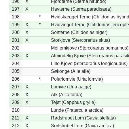
196
X
Fjordterne (Sterna hirundo)
197
X
Havterne (Sterna paradisaea)
198
*
Hvidskægget Terne (Chlidonias hybrid
199
X
*
Hvidvinget Terne (Chlidonias leucopte
200
X
Sortterne (Chlidonias niger)
201
X
Storkjove (Stercorarius skua)
202
Mellemkjove (Stercorarius pomarinus)
203
X
Almindelig Kjove (Stercorarius parasit
204
Lille Kjove (Stercorarius longicaudus)
205
Søkonge (Alle alle)
206
*
Polarlomvie (Uria lomvia)
207
X
Lomvie (Uria aalge)
208
X
Alk (Alca torda)
209
X
Tejst (Cepphus grylle)
210
Lunde (Fratercula arctica)
211
X
Rødstrubet Lom (Gavia stellata)
212
X
Sortstrubet Lom (Gavia arctica)