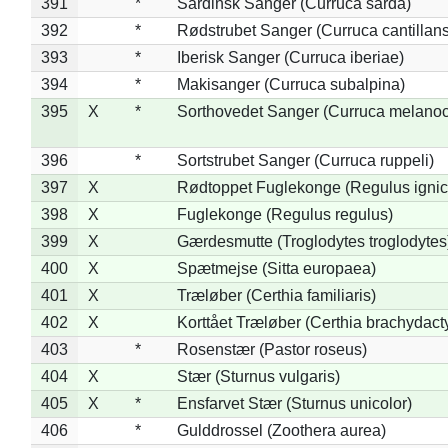
391
*
Sardinsk Sanger (Curruca sarda)
392
*
Rødstrubet Sanger (Curruca cantillans
393
*
Iberisk Sanger (Curruca iberiae)
394
*
Makisanger (Curruca subalpina)
395
X
*
Sorthovedet Sanger (Curruca melano
396
*
Sortstrubet Sanger (Curruca ruppeli)
397
X
Rødtoppet Fuglekonge (Regulus ignica
398
X
Fuglekonge (Regulus regulus)
399
X
Gærdesmutte (Troglodytes troglodytes
400
X
Spætmejse (Sitta europaea)
401
X
Træløber (Certhia familiaris)
402
X
Korttået Træløber (Certhia brachydact
403
*
Rosenstær (Pastor roseus)
404
X
Stær (Sturnus vulgaris)
405
X
*
Ensfarvet Stær (Sturnus unicolor)
406
*
Gulddrossel (Zoothera aurea)