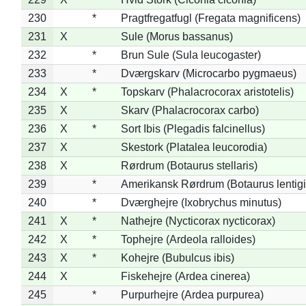
230
*
Pragtfregatfugl (Fregata magnificens)
231
X
Sule (Morus bassanus)
232
*
Brun Sule (Sula leucogaster)
233
*
Dværgskarv (Microcarbo pygmaeus)
234
X
*
Topskarv (Phalacrocorax aristotelis)
235
X
Skarv (Phalacrocorax carbo)
236
X
*
Sort Ibis (Plegadis falcinellus)
237
X
Skestork (Platalea leucorodia)
238
X
Rørdrum (Botaurus stellaris)
239
*
Amerikansk Rørdrum (Botaurus lentig
240
*
Dværghejre (Ixobrychus minutus)
241
X
*
Nathejre (Nycticorax nycticorax)
242
X
*
Tophejre (Ardeola ralloides)
243
X
*
Kohejre (Bubulcus ibis)
244
X
Fiskehejre (Ardea cinerea)
245
*
Purpurhejre (Ardea purpurea)