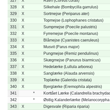
327
X
Ravn (Corvus corax)
328
X
Silkehale (Bombycilla garrulus)
329
X
Sortmejse (Periparus ater)
330
X
Topmejse (Lophophanes cristatus)
331
X
Sumpmejse (Poecile palustris)
332
X
Fyrremejse (Poecile montanus)
333
X
Blåmejse (Cyanistes caeruleus)
334
X
Musvit (Parus major)
335
X
Pungmejse (Remiz pendulinus)
336
X
Skægmejse (Panurus biarmicus)
337
X
Hedelærke (Lullula arborea)
338
X
Sanglærke (Alauda arvensis)
339
X
Toplærke (Galerida cristata)
340
X
Bjerglærke (Eremophila alpestris)
341
*
Korttået Lærke (Calandrella brachydac
342
*
Østlig Kalanderlærke (Melanocorypha
343
X
Digesvale (Riparia riparia)