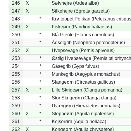
246
X
Sølvhejre (Ardea alba)
247
X
Silkehejre (Egretta garzetta)
248
*
Krøltoppet Pelikan (Pelecanus crispus
249
X
Fiskeørn (Pandion haliaetus)
250
*
Blå Glente (Elanus caeruleus)
251
*
Ådselgrib (Neophron percnopterus)
252
X
Hvepsevåge (Pernis apivorus)
253
*
Østlig Hvepsevåge (Pernis ptilorhync
254
*
Gåsegrib (Gyps fulvus)
255
*
Munkegrib (Aegypius monachus)
256
*
Slangeørn (Circaetus gallicus)
257
X
*
Lille Skrigeørn (Clanga pomarina)
258
*
Stor Skrigeørn (Clanga clanga)
259
*
Dværgørn (Hieraaetus pennatus)
260
X
*
Steppeørn (Aquila nipalensis)
261
*
Kejserørn (Aquila heliaca)
262
X
Kongeørn (Aquila chrysaetos)