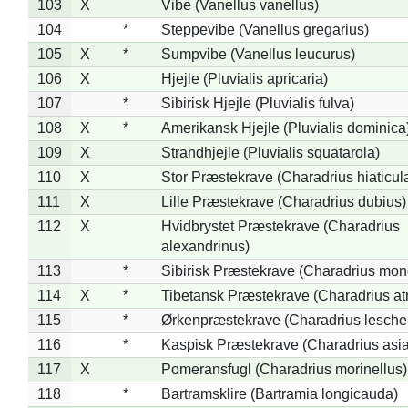
103
X
Vibe (Vanellus vanellus)
104
*
Steppevibe (Vanellus gregarius)
105
X
*
Sumpvibe (Vanellus leucurus)
106
X
Hjejle (Pluvialis apricaria)
107
*
Sibirisk Hjejle (Pluvialis fulva)
108
X
*
Amerikansk Hjejle (Pluvialis dominica
109
X
Strandhjejle (Pluvialis squatarola)
110
X
Stor Præstekrave (Charadrius hiaticul
111
X
Lille Præstekrave (Charadrius dubius)
112
X
Hvidbrystet Præstekrave (Charadrius
alexandrinus)
113
*
Sibirisk Præstekrave (Charadrius mon
114
X
*
Tibetansk Præstekrave (Charadrius atr
115
*
Ørkenpræstekrave (Charadrius leschen
116
*
Kaspisk Præstekrave (Charadrius asia
117
X
Pomeransfugl (Charadrius morinellus)
118
*
Bartramsklire (Bartramia longicauda)