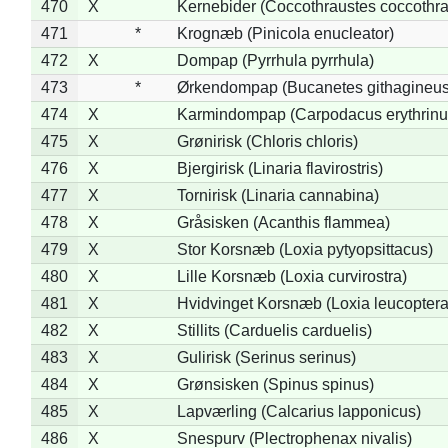
470
X
Kernebider (Coccothraustes coccothra
471
*
Krognæb (Pinicola enucleator)
472
X
Dompap (Pyrrhula pyrrhula)
473
*
Ørkendompap (Bucanetes githagineus
474
X
Karmindompap (Carpodacus erythrinu
475
X
Grønirisk (Chloris chloris)
476
X
Bjergirisk (Linaria flavirostris)
477
X
Tornirisk (Linaria cannabina)
478
X
Gråsisken (Acanthis flammea)
479
X
Stor Korsnæb (Loxia pytyopsittacus)
480
X
Lille Korsnæb (Loxia curvirostra)
481
X
Hvidvinget Korsnæb (Loxia leucoptera
482
X
Stillits (Carduelis carduelis)
483
X
Gulirisk (Serinus serinus)
484
X
Grønsisken (Spinus spinus)
485
X
Lapværling (Calcarius lapponicus)
486
X
Snespurv (Plectrophenax nivalis)