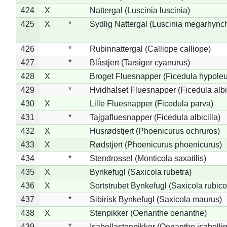
424
X
Nattergal (Luscinia luscinia)
425
X
*
Sydlig Nattergal (Luscinia megarhync
426
*
Rubinnattergal (Calliope calliope)
427
*
Blåstjert (Tarsiger cyanurus)
428
X
Broget Fluesnapper (Ficedula hypole
429
*
Hvidhalset Fluesnapper (Ficedula albic
430
X
Lille Fluesnapper (Ficedula parva)
431
*
Tajgafluesnapper (Ficedula albicilla)
432
X
Husrødstjert (Phoenicurus ochruros)
433
X
Rødstjert (Phoenicurus phoenicurus)
434
*
Stendrossel (Monticola saxatilis)
435
X
Bynkefugl (Saxicola rubetra)
436
X
Sortstrubet Bynkefugl (Saxicola rubico
437
*
Sibirisk Bynkefugl (Saxicola maurus)
438
X
Stenpikker (Oenanthe oenanthe)
439
*
Isabellastenpikker (Oenanthe isabelli