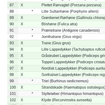
87
X
Plettet Rørvagtel (Porzana porzana)
88
*
Lille Sultanhøne (Porphyrio alleni)
89
X
Grønbenet Rørhøne (Gallinula chloro
90
X
Blishøne (Fulica atra)
91
*
Prærietrane (Antigone canadensis)
92
*
Jomfrutrane (Grus virgo)
93
X
Trane (Grus grus)
94
X
Lille Lappedykker (Tachybaptus ruficol
95
X
Gråstrubet Lappedykker (Podiceps gr
96
X
Toppet Lappedykker (Podiceps cristat
97
X
Nordisk Lappedykker (Podiceps auritu
98
X
Sorthalset Lappedykker (Podiceps nigri
99
*
Triel (Burhinus oedicnemus)
100
X
Strandskade (Haematopus ostralegus
101
*
Stylteløber (Himantopus himantopus)
102
X
Klyde (Recurvirostra avosetta)