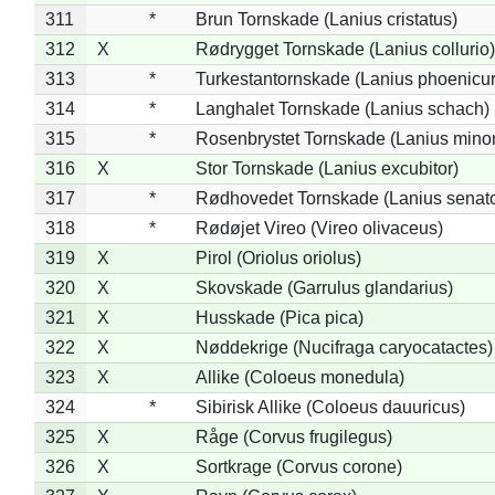
311
*
Brun Tornskade (Lanius cristatus)
312
X
Rødrygget Tornskade (Lanius collurio)
313
*
Turkestantornskade (Lanius phoenicur
314
*
Langhalet Tornskade (Lanius schach)
315
*
Rosenbrystet Tornskade (Lanius minor
316
X
Stor Tornskade (Lanius excubitor)
317
*
Rødhovedet Tornskade (Lanius senato
318
*
Rødøjet Vireo (Vireo olivaceus)
319
X
Pirol (Oriolus oriolus)
320
X
Skovskade (Garrulus glandarius)
321
X
Husskade (Pica pica)
322
X
Nøddekrige (Nucifraga caryocatactes)
323
X
Allike (Coloeus monedula)
324
*
Sibirisk Allike (Coloeus dauuricus)
325
X
Råge (Corvus frugilegus)
326
X
Sortkrage (Corvus corone)