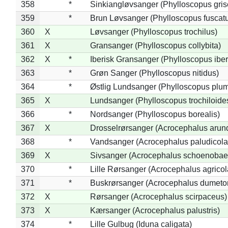
358
*
Sinkiangløvsanger (Phylloscopus gris
359
*
Brun Løvsanger (Phylloscopus fuscat
360
X
Løvsanger (Phylloscopus trochilus)
361
X
Gransanger (Phylloscopus collybita)
362
X
*
Iberisk Gransanger (Phylloscopus iber
363
*
Grøn Sanger (Phylloscopus nitidus)
364
*
Østlig Lundsanger (Phylloscopus plum
365
X
Lundsanger (Phylloscopus trochiloide
366
*
Nordsanger (Phylloscopus borealis)
367
X
Drosselrørsanger (Acrocephalus arun
368
*
Vandsanger (Acrocephalus paludicola
369
X
Sivsanger (Acrocephalus schoenobae
370
*
Lille Rørsanger (Acrocephalus agricol
371
*
Buskrørsanger (Acrocephalus dumeto
372
X
Rørsanger (Acrocephalus scirpaceus)
373
X
Kærsanger (Acrocephalus palustris)
374
*
Lille Gulbug (Iduna caligata)