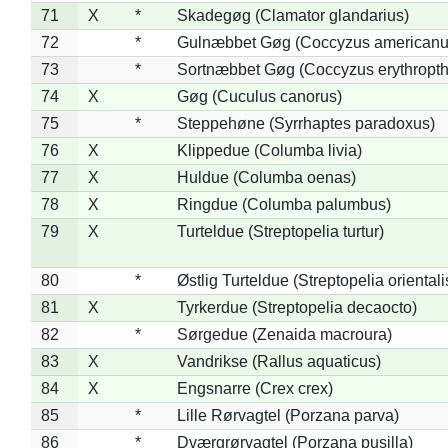
71
X
*
Skadegøg (Clamator glandarius)
72
*
Gulnæbbet Gøg (Coccyzus americanu
73
*
Sortnæbbet Gøg (Coccyzus erythropt
74
X
Gøg (Cuculus canorus)
75
*
Steppehøne (Syrrhaptes paradoxus)
76
X
Klippedue (Columba livia)
77
X
Huldue (Columba oenas)
78
X
Ringdue (Columba palumbus)
79
X
Turteldue (Streptopelia turtur)
80
*
Østlig Turteldue (Streptopelia orientali
81
X
Tyrkerdue (Streptopelia decaocto)
82
*
Sørgedue (Zenaida macroura)
83
X
Vandrikse (Rallus aquaticus)
84
X
Engsnarre (Crex crex)
85
*
Lille Rørvagtel (Porzana parva)
86
*
Dværgrørvagtel (Porzana pusilla)