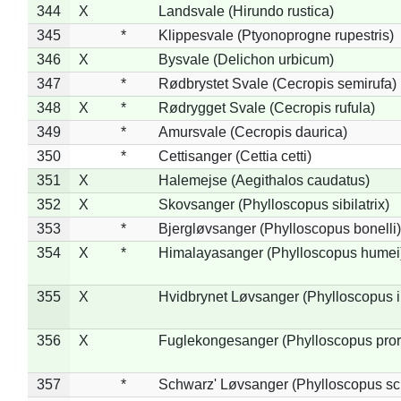
344
X
Landsvale (Hirundo rustica)
345
*
Klippesvale (Ptyonoprogne rupestris)
346
X
Bysvale (Delichon urbicum)
347
*
Rødbrystet Svale (Cecropis semirufa)
348
X
*
Rødrygget Svale (Cecropis rufula)
349
*
Amursvale (Cecropis daurica)
350
*
Cettisanger (Cettia cetti)
351
X
Halemejse (Aegithalos caudatus)
352
X
Skovsanger (Phylloscopus sibilatrix)
353
*
Bjergløvsanger (Phylloscopus bonelli)
354
X
*
Himalayasanger (Phylloscopus humei
355
X
Hvidbrynet Løvsanger (Phylloscopus i
356
X
Fuglekongesanger (Phylloscopus pror
357
*
Schwarz' Løvsanger (Phylloscopus sc