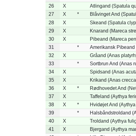
26
X
Atlingand (Spatula q
27
X
*
Blåvinget And (Spatul
28
X
Skeand (Spatula clyp
29
X
Knarand (Mareca stre
30
X
Pibeand (Mareca pen
31
*
Amerikansk Pibeand 
32
X
Gråand (Anas platyr
33
*
Sortbrun And (Anas r
34
X
Spidsand (Anas acut
35
X
Krikand (Anas crecca
36
X
*
Rødhovedet And (Nett
37
X
Taffeland (Aythya feri
38
X
*
Hvidøjet And (Aythya
39
*
Halsbåndstroldand (Ay
40
X
Troldand (Aythya fuli
41
X
Bjergand (Aythya mar