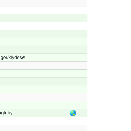
ger/klydesø
agleby