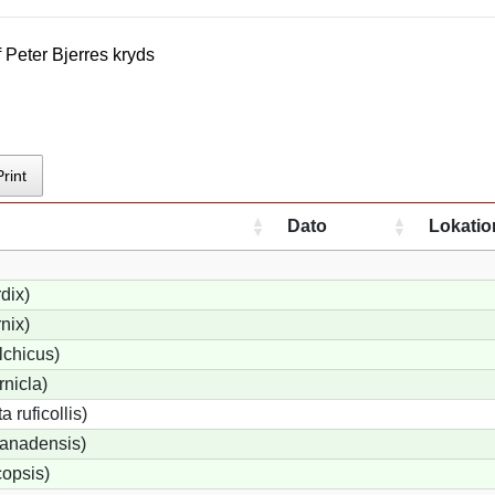
f
Peter Bjerre
s kryds
Print
Dato
Lokatio
dix)
nix)
lchicus)
nicla)
 ruficollis)
anadensis)
opsis)