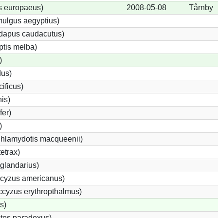
s europaeus)
2008-05-08
Tårnby
ulgus aegyptius)
ndapus caudacutus)
ptis melba)
)
dus)
ificus)
nis)
fer)
)
Chlamydotis macqueenii)
etrax)
glandarius)
cyzus americanus)
cyzus erythropthalmus)
s)
tes paradoxus)