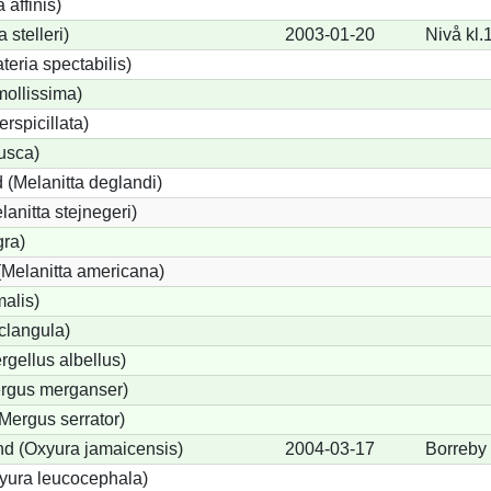
 affinis)
 stelleri)
2003-01-20
Nivå kl.
eria spectabilis)
mollissima)
erspicillata)
fusca)
 (Melanitta deglandi)
lanitta stejnegeri)
gra)
Melanitta americana)
alis)
clangula)
rgellus albellus)
ergus merganser)
Mergus serrator)
d (Oxyura jamaicensis)
2004-03-17
Borreby
yura leucocephala)