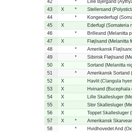
42
*
Lille Bjergand (Aythya
43
X
*
Stellersand (Polysticta
44
*
Kongeederfugl (Somat
45
X
Ederfugl (Somateria 
46
*
Brilleand (Melanitta p
47
X
Fløjlsand (Melanitta 
48
*
Amerikansk Fløjlsand
49
*
Sibirisk Fløjlsand (Me
50
X
Sortand (Melanitta ni
51
*
Amerikansk Sortand (
52
X
Havlit (Clangula hyem
53
X
Hvinand (Bucephala 
54
X
Lille Skallesluger (Me
55
X
Stor Skallesluger (M
56
X
Toppet Skallesluger (
57
X
*
Amerikansk Skarvean
58
*
Hvidhovedet And (Ox