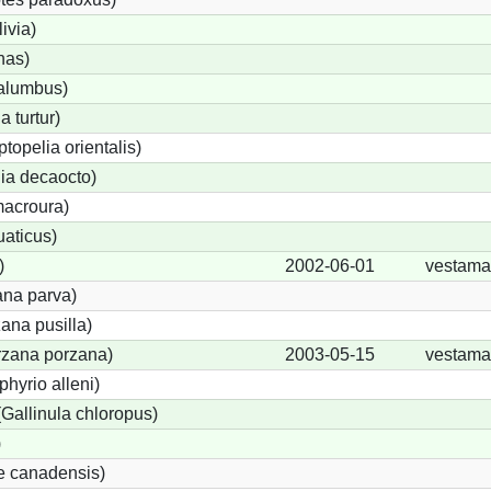
ivia)
nas)
alumbus)
a turtur)
ptopelia orientalis)
lia decaocto)
acroura)
uaticus)
)
2002-06-01
vestama
ana parva)
ana pusilla)
orzana porzana)
2003-05-15
vestama
phyrio alleni)
allinula chloropus)
)
e canadensis)