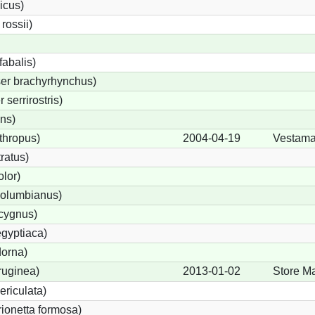
icus)
ossii)
abalis)
er brachyrhynchus)
serrirostris)
ons)
thropus)
2004-04-19
Vestama
ratus)
lor)
olumbianus)
cygnus)
gyptiaca)
dorna)
ruginea)
2013-01-02
Store M
ericulata)
rionetta formosa)