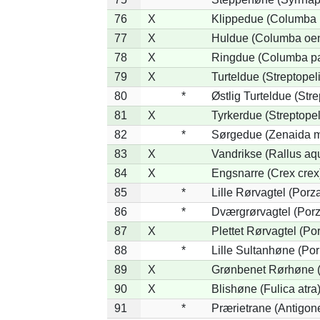
76
X
Klippedue (Columba l
77
X
Huldue (Columba oe
78
X
Ringdue (Columba p
79
X
Turteldue (Streptopeli
80
*
Østlig Turteldue (Stre
81
X
Tyrkerdue (Streptope
82
*
Sørgedue (Zenaida m
83
X
Vandrikse (Rallus aq
84
X
Engsnarre (Crex crex
85
*
Lille Rørvagtel (Porz
86
*
Dværgrørvagtel (Porz
87
X
Plettet Rørvagtel (P
88
*
Lille Sultanhøne (Por
89
X
Grønbenet Rørhøne (G
90
X
Blishøne (Fulica atra
91
*
Prærietrane (Antigon