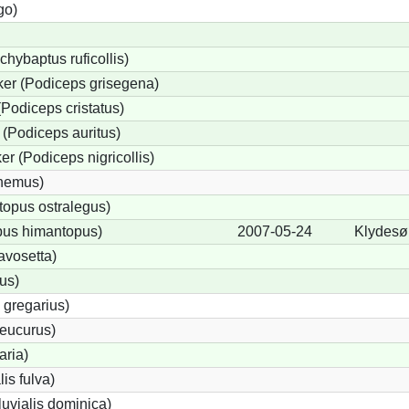
go)
chybaptus ruficollis)
er (Podiceps grisegena)
Podiceps cristatus)
(Podiceps auritus)
r (Podiceps nigricollis)
cnemus)
opus ostralegus)
pus himantopus)
2007-05-24
Klydesø
avosetta)
us)
 gregarius)
eucurus)
aria)
lis fulva)
uvialis dominica)