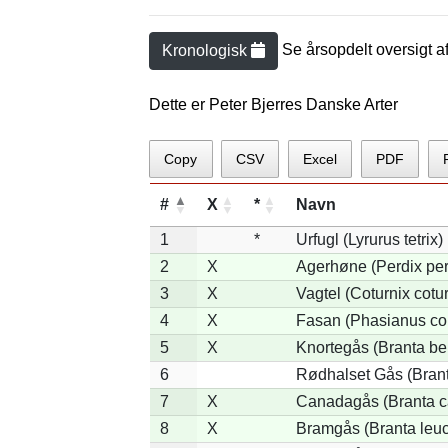
Se årsopdelt oversigt a
Kronologisk
Dette er Peter Bjerres Danske Arter
Copy
CSV
Excel
PDF
#
X
*
Navn
1
*
Urfugl (Lyrurus tetrix)
2
X
Agerhøne (Perdix per
3
X
Vagtel (Coturnix cotur
4
X
Fasan (Phasianus co
5
X
Knortegås (Branta ber
6
Rødhalset Gås (Branta
7
X
Canadagås (Branta c
8
X
Bramgås (Branta leuc