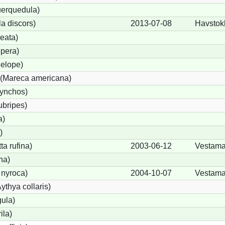
uerquedula)
a discors)
2013-07-08
Havstok
eata)
pera)
elope)
(Mareca americana)
hynchos)
ubripes)
a)
)
a rufina)
2003-06-12
Vestama
na)
 nyroca)
2004-10-07
Vestama
thya collaris)
gula)
ila)