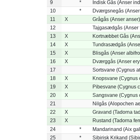
9
*
Indisk Gås (Anser ind
10
*
Dværgsnegås (Anser r
11
X
Grågås (Anser anser)
12
Tajgasædgås (Anser f
13
X
Kortnæbbet Gås (Ans
14
X
Tundrasædgås (Anser 
15
X
Blisgås (Anser albifr
16
X
Dværggås (Anser ery
17
Sortsvane (Cygnus at
18
X
Knopsvane (Cygnus o
19
X
Pibesvane (Cygnus c
20
X
Sangsvane (Cygnus 
21
Nilgås (Alopochen ae
22
X
Gravand (Tadorna ta
23
X
Rustand (Tadorna fer
24
*
Mandarinand (Aix gal
25
*
Sibirisk Krikand (Sibi