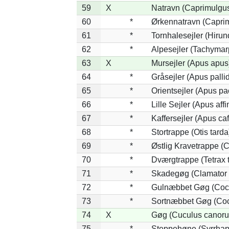
59
X
Natravn (Caprimulgu
60
*
Ørkennatravn (Caprim
61
*
Tornhalesejler (Hiru
62
*
Alpesejler (Tachymar
63
X
Mursejler (Apus apus
64
*
Gråsejler (Apus palli
65
*
Orientsejler (Apus pac
66
*
Lille Sejler (Apus affi
67
*
Kaffersejler (Apus caf
68
*
Stortrappe (Otis tarda
69
*
Østlig Kravetrappe (
70
*
Dværgtrappe (Tetrax t
71
*
Skadegøg (Clamator 
72
*
Gulnæbbet Gøg (Coc
73
*
Sortnæbbet Gøg (Coc
74
X
Gøg (Cuculus canoru
75
*
Steppehøne (Syrrhap