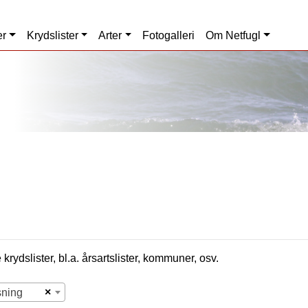
er
Krydslister
Arter
Fotogalleri
Om Netfugl
krydslister, bl.a. årsartslister, kommuner, osv.
×
sning