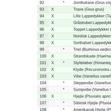
92
*
Jomfrutrane (Grus vir
93
X
Trane (Grus grus)
94
X
Lille Lappedykker (Ta
95
X
Gråstrubet Lappedykk
96
X
Toppet Lappedykker (
97
X
Nordisk Lappedykker 
98
X
Sorthalset Lappedykke
99
*
Triel (Burhinus oedi
100
X
Strandskade (Haemat
101
X
*
Stylteløber (Himanto
102
X
Klyde (Recurvirostra 
103
X
Vibe (Vanellus vanell
104
*
Steppevibe (Vanellus
105
*
Sumpvibe (Vanellus l
106
X
Hjejle (Pluvialis apric
107
*
Sibirisk Hjejle (Pluvia
108
*
Amerikansk Hjejle (Pl