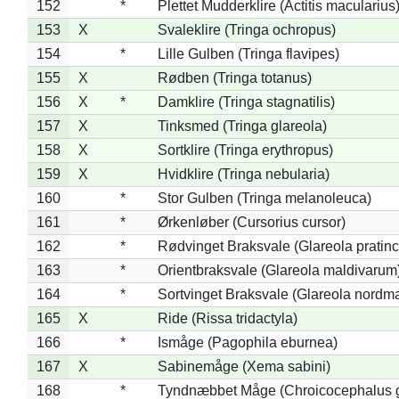
152
*
Plettet Mudderklire (Actitis macularius
153
X
Svaleklire (Tringa ochropus)
154
*
Lille Gulben (Tringa flavipes)
155
X
Rødben (Tringa totanus)
156
X
*
Damklire (Tringa stagnatilis)
157
X
Tinksmed (Tringa glareola)
158
X
Sortklire (Tringa erythropus)
159
X
Hvidklire (Tringa nebularia)
160
*
Stor Gulben (Tringa melanoleuca)
161
*
Ørkenløber (Cursorius cursor)
162
*
Rødvinget Braksvale (Glareola pratinc
163
*
Orientbraksvale (Glareola maldivarum
164
*
Sortvinget Braksvale (Glareola nordm
165
X
Ride (Rissa tridactyla)
166
*
Ismåge (Pagophila eburnea)
167
X
Sabinemåge (Xema sabini)
168
*
Tyndnæbbet Måge (Chroicocephalus 