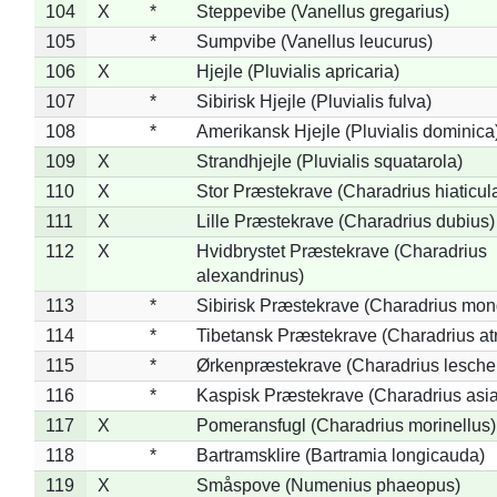
104
X
*
Steppevibe (Vanellus gregarius)
105
*
Sumpvibe (Vanellus leucurus)
106
X
Hjejle (Pluvialis apricaria)
107
*
Sibirisk Hjejle (Pluvialis fulva)
108
*
Amerikansk Hjejle (Pluvialis dominica
109
X
Strandhjejle (Pluvialis squatarola)
110
X
Stor Præstekrave (Charadrius hiaticul
111
X
Lille Præstekrave (Charadrius dubius)
112
X
Hvidbrystet Præstekrave (Charadrius
alexandrinus)
113
*
Sibirisk Præstekrave (Charadrius mon
114
*
Tibetansk Præstekrave (Charadrius atr
115
*
Ørkenpræstekrave (Charadrius leschen
116
*
Kaspisk Præstekrave (Charadrius asia
117
X
Pomeransfugl (Charadrius morinellus)
118
*
Bartramsklire (Bartramia longicauda)
119
X
Småspove (Numenius phaeopus)