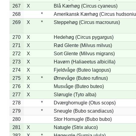
267
X
Blå Kærhøg (Circus cyaneus)
268
*
Amerikansk Kærhøg (Circus hudsoniu
269
X
*
Steppehøg (Circus macrourus)
270
X
Hedehøg (Circus pygargus)
271
X
Rød Glente (Milvus milvus)
272
X
Sort Glente (Milvus migrans)
273
X
Havørn (Haliaeetus albicilla)
274
X
Fjeldvåge (Buteo lagopus)
275
X
*
Ørnevåge (Buteo rufinus)
276
X
Musvåge (Buteo buteo)
277
X
Slørugle (Tyto alba)
278
*
Dværghornugle (Otus scops)
279
*
Sneugle (Bubo scandiacus)
280
Stor Hornugle (Bubo bubo)
281
X
Natugle (Strix aluco)
282
X
*
Høgeugle (Surnia ulula)