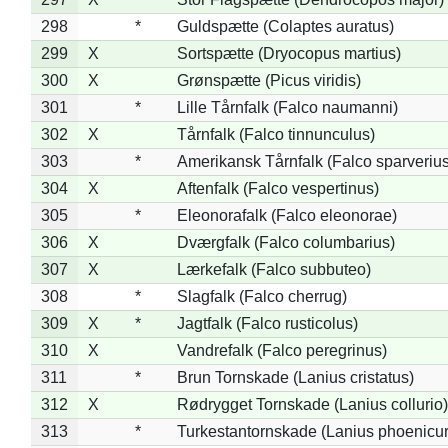
298
*
Guldspætte (Colaptes auratus)
299
X
Sortspætte (Dryocopus martius)
300
X
Grønspætte (Picus viridis)
301
*
Lille Tårnfalk (Falco naumanni)
302
X
Tårnfalk (Falco tinnunculus)
303
*
Amerikansk Tårnfalk (Falco sparverius
304
X
Aftenfalk (Falco vespertinus)
305
*
Eleonorafalk (Falco eleonorae)
306
X
Dværgfalk (Falco columbarius)
307
X
Lærkefalk (Falco subbuteo)
308
*
Slagfalk (Falco cherrug)
309
X
*
Jagtfalk (Falco rusticolus)
310
X
Vandrefalk (Falco peregrinus)
311
*
Brun Tornskade (Lanius cristatus)
312
X
Rødrygget Tornskade (Lanius collurio)
313
*
Turkestantornskade (Lanius phoenicur