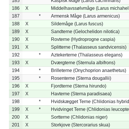
185
Kaspisk Måge (Larus cachinnans)
186
X
Middelhavssølvmåge (Larus michahell
187
*
Armensk Måge (Larus armenicus)
188
X
Sildemåge (Larus fuscus)
189
X
Sandterne (Gelochelidon nilotica)
190
X
Rovterne (Hydroprogne caspia)
191
X
Splitterne (Thalasseus sandvicensis)
192
*
Aztekerterne (Thalasseus elegans)
193
X
Dværgterne (Sternula albifrons)
194
*
Brilleterne (Onychoprion anaethetus)
195
*
Rosenterne (Sterna dougallii)
196
X
Fjordterne (Sterna hirundo)
197
X
Havterne (Sterna paradisaea)
198
*
Hvidskægget Terne (Chlidonias hybrid
199
X
*
Hvidvinget Terne (Chlidonias leucopte
200
X
Sortterne (Chlidonias niger)
201
X
Storkjove (Stercorarius skua)