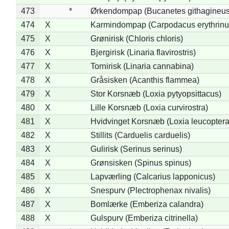
473
*
Ørkendompap (Bucanetes githagineus
474
X
Karmindompap (Carpodacus erythrinu
475
X
Grønirisk (Chloris chloris)
476
X
Bjergirisk (Linaria flavirostris)
477
X
Tornirisk (Linaria cannabina)
478
X
Gråsisken (Acanthis flammea)
479
X
Stor Korsnæb (Loxia pytyopsittacus)
480
X
Lille Korsnæb (Loxia curvirostra)
481
X
Hvidvinget Korsnæb (Loxia leucoptera
482
X
Stillits (Carduelis carduelis)
483
X
Gulirisk (Serinus serinus)
484
X
Grønsisken (Spinus spinus)
485
X
Lapværling (Calcarius lapponicus)
486
X
Snespurv (Plectrophenax nivalis)
487
X
Bomlærke (Emberiza calandra)
488
X
Gulspurv (Emberiza citrinella)