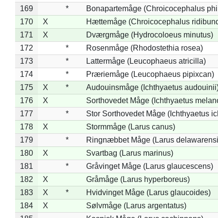
169
*
Bonapartemåge (Chroicocephalus phil
170
X
Hættemåge (Chroicocephalus ridibun
171
X
Dværgmåge (Hydrocoloeus minutus)
172
*
Rosenmåge (Rhodostethia rosea)
173
*
Lattermåge (Leucophaeus atricilla)
174
*
Præriemåge (Leucophaeus pipixcan)
175
X
*
Audouinsmåge (Ichthyaetus audouinii
176
X
Sorthovedet Måge (Ichthyaetus melan
177
*
Stor Sorthovedet Måge (Ichthyaetus ic
178
X
Stormmåge (Larus canus)
179
*
Ringnæbbet Måge (Larus delawarensi
180
X
Svartbag (Larus marinus)
181
*
Gråvinget Måge (Larus glaucescens)
182
X
Gråmåge (Larus hyperboreus)
183
X
*
Hvidvinget Måge (Larus glaucoides)
184
X
Sølvmåge (Larus argentatus)