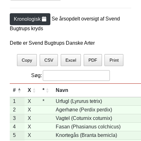
Se årsopdelt oversigt af
Svend
Kronologisk
Bugtrup
s kryds
Dette er Svend Bugtrups Danske Arter
Copy
CSV
Excel
PDF
Print
Søg:
#
X
*
Navn
1
X
*
Urfugl (Lyrurus tetrix)
2
X
Agerhøne (Perdix perdix)
3
X
Vagtel (Coturnix coturnix)
4
X
Fasan (Phasianus colchicus)
5
X
Knortegås (Branta bernicla)