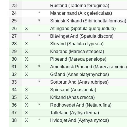
23
Rustand (Tadorna ferruginea)
24
*
Mandarinand (Aix galericulata)
25
*
Sibirisk Krikand (Sibirionetta formosa)
26
X
Atlingand (Spatula querquedula)
27
*
Blåvinget And (Spatula discors)
28
X
Skeand (Spatula clypeata)
29
X
Knarand (Mareca strepera)
30
X
Pibeand (Mareca penelope)
31
X
*
Amerikansk Pibeand (Mareca america
32
X
Gråand (Anas platyrhynchos)
33
*
Sortbrun And (Anas rubripes)
34
X
Spidsand (Anas acuta)
35
X
Krikand (Anas crecca)
36
X
*
Rødhovedet And (Netta rufina)
37
X
Taffeland (Aythya ferina)
38
X
*
Hvidøjet And (Aythya nyroca)