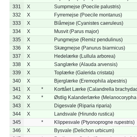
331
X
Sumpmejse (Poecile palustris)
332
X
Fyrremejse (Poecile montanus)
333
X
Blåmejse (Cyanistes caeruleus)
334
X
Musvit (Parus major)
335
X
Pungmejse (Remiz pendulinus)
336
X
Skægmejse (Panurus biarmicus)
337
X
Hedelærke (Lullula arborea)
338
X
Sanglærke (Alauda arvensis)
339
X
Toplærke (Galerida cristata)
340
X
Bjerglærke (Eremophila alpestris)
341
X
*
Korttået Lærke (Calandrella brachydac
342
X
*
Østlig Kalanderlærke (Melanocorypha
343
X
Digesvale (Riparia riparia)
344
X
Landsvale (Hirundo rustica)
345
*
Klippesvale (Ptyonoprogne rupestris)
346
X
Bysvale (Delichon urbicum)