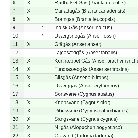
6
X
Rødhalset Gås (Branta ruficollis)
7
X
Canadagås (Branta canadensis)
8
X
Bramgås (Branta leucopsis)
9
*
Indisk Gås (Anser indicus)
10
*
Dværgsnegås (Anser rossii)
11
X
Grågås (Anser anser)
12
Tajgasædgås (Anser fabalis)
13
X
Kortnæbbet Gås (Anser brachyrhynch
14
X
Tundrasædgås (Anser serrirostris)
15
X
Blisgås (Anser albifrons)
16
X
Dværggås (Anser erythropus)
17
Sortsvane (Cygnus atratus)
18
X
Knopsvane (Cygnus olor)
19
X
Pibesvane (Cygnus columbianus)
20
X
Sangsvane (Cygnus cygnus)
21
X
Nilgås (Alopochen aegyptiaca)
22
X
Gravand (Tadorna tadorna)