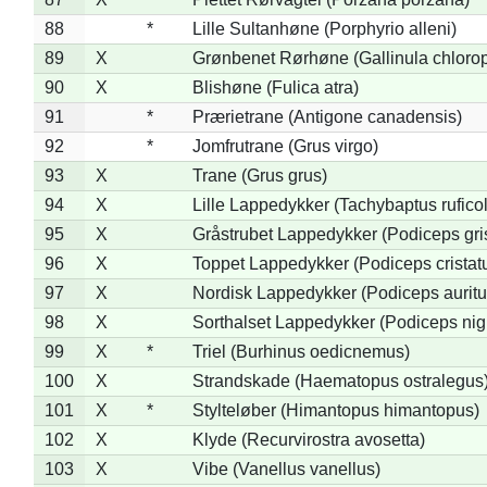
88
*
Lille Sultanhøne (Porphyrio alleni)
89
X
Grønbenet Rørhøne (Gallinula chloro
90
X
Blishøne (Fulica atra)
91
*
Prærietrane (Antigone canadensis)
92
*
Jomfrutrane (Grus virgo)
93
X
Trane (Grus grus)
94
X
Lille Lappedykker (Tachybaptus ruficol
95
X
Gråstrubet Lappedykker (Podiceps gr
96
X
Toppet Lappedykker (Podiceps cristat
97
X
Nordisk Lappedykker (Podiceps auritu
98
X
Sorthalset Lappedykker (Podiceps nigri
99
X
*
Triel (Burhinus oedicnemus)
100
X
Strandskade (Haematopus ostralegus
101
X
*
Stylteløber (Himantopus himantopus)
102
X
Klyde (Recurvirostra avosetta)
103
X
Vibe (Vanellus vanellus)