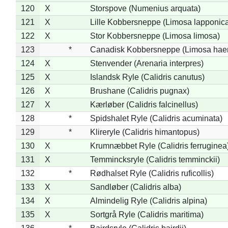
120
X
Storspove (Numenius arquata)
121
X
Lille Kobbersneppe (Limosa lapponic
122
X
Stor Kobbersneppe (Limosa limosa)
123
*
Canadisk Kobbersneppe (Limosa hae
124
X
Stenvender (Arenaria interpres)
125
X
Islandsk Ryle (Calidris canutus)
126
X
Brushane (Calidris pugnax)
127
X
Kærløber (Calidris falcinellus)
128
*
Spidshalet Ryle (Calidris acuminata)
129
*
Klireryle (Calidris himantopus)
130
X
Krumnæbbet Ryle (Calidris ferruginea
131
X
Temmincksryle (Calidris temminckii)
132
*
Rødhalset Ryle (Calidris ruficollis)
133
X
Sandløber (Calidris alba)
134
X
Almindelig Ryle (Calidris alpina)
135
X
Sortgrå Ryle (Calidris maritima)