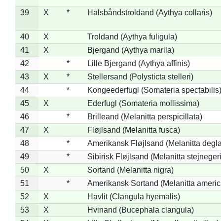
39
X
*
Halsbåndstroldand (Aythya collaris)
40
X
Troldand (Aythya fuligula)
41
X
Bjergand (Aythya marila)
42
*
Lille Bjergand (Aythya affinis)
43
X
*
Stellersand (Polysticta stelleri)
44
*
Kongeederfugl (Somateria spectabilis
45
X
Ederfugl (Somateria mollissima)
46
*
Brilleand (Melanitta perspicillata)
47
X
Fløjlsand (Melanitta fusca)
48
*
Amerikansk Fløjlsand (Melanitta degla
49
*
Sibirisk Fløjlsand (Melanitta stejnegeri
50
X
Sortand (Melanitta nigra)
51
*
Amerikansk Sortand (Melanitta ameri
52
X
Havlit (Clangula hyemalis)
53
X
Hvinand (Bucephala clangula)