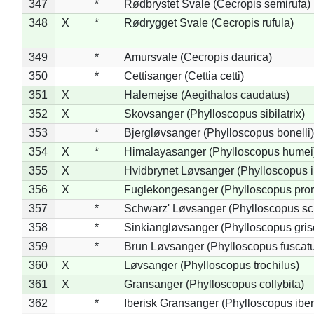
347
*
Rødbrystet Svale (Cecropis semirufa)
348
X
*
Rødrygget Svale (Cecropis rufula)
349
*
Amursvale (Cecropis daurica)
350
*
Cettisanger (Cettia cetti)
351
X
Halemejse (Aegithalos caudatus)
352
X
Skovsanger (Phylloscopus sibilatrix)
353
*
Bjergløvsanger (Phylloscopus bonelli)
354
X
*
Himalayasanger (Phylloscopus humei
355
X
Hvidbrynet Løvsanger (Phylloscopus i
356
X
Fuglekongesanger (Phylloscopus pror
357
*
Schwarz' Løvsanger (Phylloscopus sc
358
*
Sinkiangløvsanger (Phylloscopus gris
359
*
Brun Løvsanger (Phylloscopus fuscat
360
X
Løvsanger (Phylloscopus trochilus)
361
X
Gransanger (Phylloscopus collybita)
362
*
Iberisk Gransanger (Phylloscopus iber