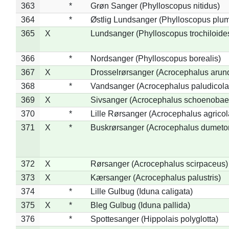
363
*
Grøn Sanger (Phylloscopus nitidus)
364
*
Østlig Lundsanger (Phylloscopus plum
365
X
Lundsanger (Phylloscopus trochiloide
366
*
Nordsanger (Phylloscopus borealis)
367
X
Drosselrørsanger (Acrocephalus arun
368
*
Vandsanger (Acrocephalus paludicola
369
X
Sivsanger (Acrocephalus schoenobae
370
*
Lille Rørsanger (Acrocephalus agricol
371
X
*
Buskrørsanger (Acrocephalus dumeto
372
X
Rørsanger (Acrocephalus scirpaceus)
373
X
Kærsanger (Acrocephalus palustris)
374
*
Lille Gulbug (Iduna caligata)
375
X
*
Bleg Gulbug (Iduna pallida)
376
*
Spottesanger (Hippolais polyglotta)