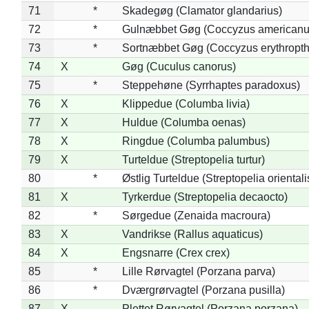
71
*
Skadegøg (Clamator glandarius)
72
*
Gulnæbbet Gøg (Coccyzus americanu
73
*
Sortnæbbet Gøg (Coccyzus erythropt
74
X
Gøg (Cuculus canorus)
75
*
Steppehøne (Syrrhaptes paradoxus)
76
X
Klippedue (Columba livia)
77
X
Huldue (Columba oenas)
78
X
Ringdue (Columba palumbus)
79
X
Turteldue (Streptopelia turtur)
80
*
Østlig Turteldue (Streptopelia orientali
81
X
Tyrkerdue (Streptopelia decaocto)
82
*
Sørgedue (Zenaida macroura)
83
X
Vandrikse (Rallus aquaticus)
84
X
Engsnarre (Crex crex)
85
*
Lille Rørvagtel (Porzana parva)
86
*
Dværgrørvagtel (Porzana pusilla)
87
X
Plettet Rørvagtel (Porzana porzana)