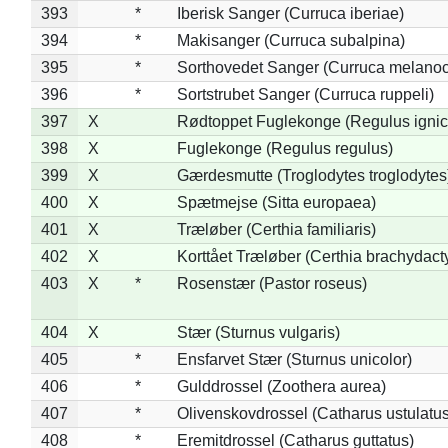
393
*
Iberisk Sanger (Curruca iberiae)
394
*
Makisanger (Curruca subalpina)
395
*
Sorthovedet Sanger (Curruca melano
396
*
Sortstrubet Sanger (Curruca ruppeli)
397
X
Rødtoppet Fuglekonge (Regulus ignica
398
X
Fuglekonge (Regulus regulus)
399
X
Gærdesmutte (Troglodytes troglodytes
400
X
Spætmejse (Sitta europaea)
401
X
Træløber (Certhia familiaris)
402
X
Korttået Træløber (Certhia brachydact
403
X
*
Rosenstær (Pastor roseus)
404
X
Stær (Sturnus vulgaris)
405
*
Ensfarvet Stær (Sturnus unicolor)
406
*
Gulddrossel (Zoothera aurea)
407
*
Olivenskovdrossel (Catharus ustulatus
408
*
Eremitdrossel (Catharus guttatus)