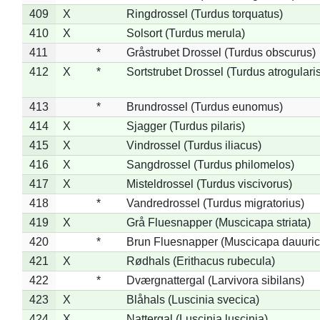
409
X
Ringdrossel (Turdus torquatus)
410
X
Solsort (Turdus merula)
411
*
Gråstrubet Drossel (Turdus obscurus)
412
X
*
Sortstrubet Drossel (Turdus atrogularis
413
*
Brundrossel (Turdus eunomus)
414
X
Sjagger (Turdus pilaris)
415
X
Vindrossel (Turdus iliacus)
416
X
Sangdrossel (Turdus philomelos)
417
X
Misteldrossel (Turdus viscivorus)
418
*
Vandredrossel (Turdus migratorius)
419
X
Grå Fluesnapper (Muscicapa striata)
420
*
Brun Fluesnapper (Muscicapa dauuric
421
X
Rødhals (Erithacus rubecula)
422
*
Dværgnattergal (Larvivora sibilans)
423
X
Blåhals (Luscinia svecica)
424
X
Nattergal (Luscinia luscinia)