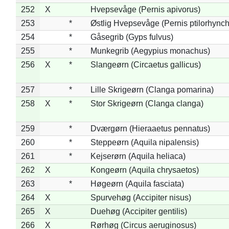
252
X
Hvepsevåge (Pernis apivorus)
253
*
Østlig Hvepsevåge (Pernis ptilorhync
254
*
Gåsegrib (Gyps fulvus)
255
*
Munkegrib (Aegypius monachus)
256
X
*
Slangeørn (Circaetus gallicus)
257
*
Lille Skrigeørn (Clanga pomarina)
258
X
*
Stor Skrigeørn (Clanga clanga)
259
*
Dværgørn (Hieraaetus pennatus)
260
*
Steppeørn (Aquila nipalensis)
261
*
Kejserørn (Aquila heliaca)
262
X
Kongeørn (Aquila chrysaetos)
263
*
Høgeørn (Aquila fasciata)
264
X
Spurvehøg (Accipiter nisus)
265
X
Duehøg (Accipiter gentilis)
266
X
Rørhøg (Circus aeruginosus)