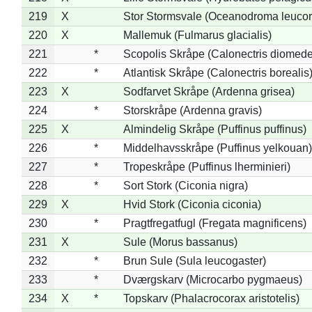
219
X
Stor Stormsvale (Oceanodroma leuco
220
X
Mallemuk (Fulmarus glacialis)
221
*
Scopolis Skråpe (Calonectris diomed
222
*
Atlantisk Skråpe (Calonectris borealis
223
X
Sodfarvet Skråpe (Ardenna grisea)
224
*
Storskråpe (Ardenna gravis)
225
X
Almindelig Skråpe (Puffinus puffinus)
226
*
Middelhavsskråpe (Puffinus yelkouan)
227
*
Tropeskråpe (Puffinus lherminieri)
228
*
Sort Stork (Ciconia nigra)
229
X
Hvid Stork (Ciconia ciconia)
230
*
Pragtfregatfugl (Fregata magnificens)
231
X
Sule (Morus bassanus)
232
*
Brun Sule (Sula leucogaster)
233
*
Dværgskarv (Microcarbo pygmaeus)
234
X
*
Topskarv (Phalacrocorax aristotelis)