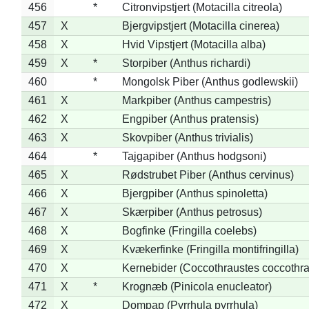
456
*
Citronvipstjert (Motacilla citreola)
457
X
Bjergvipstjert (Motacilla cinerea)
458
X
Hvid Vipstjert (Motacilla alba)
459
X
*
Storpiber (Anthus richardi)
460
*
Mongolsk Piber (Anthus godlewskii)
461
X
Markpiber (Anthus campestris)
462
X
Engpiber (Anthus pratensis)
463
X
Skovpiber (Anthus trivialis)
464
*
Tajgapiber (Anthus hodgsoni)
465
X
Rødstrubet Piber (Anthus cervinus)
466
X
Bjergpiber (Anthus spinoletta)
467
X
Skærpiber (Anthus petrosus)
468
X
Bogfinke (Fringilla coelebs)
469
X
Kvækerfinke (Fringilla montifringilla)
470
X
Kernebider (Coccothraustes coccothra
471
X
*
Krognæb (Pinicola enucleator)
472
X
Dompap (Pyrrhula pyrrhula)