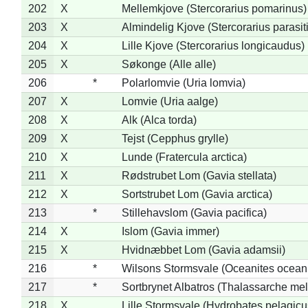
202
X
Mellemkjove (Stercorarius pomarinus)
203
X
Almindelig Kjove (Stercorarius parasit
204
X
Lille Kjove (Stercorarius longicaudus)
205
X
Søkonge (Alle alle)
206
*
Polarlomvie (Uria lomvia)
207
X
Lomvie (Uria aalge)
208
X
Alk (Alca torda)
209
X
Tejst (Cepphus grylle)
210
X
Lunde (Fratercula arctica)
211
X
Rødstrubet Lom (Gavia stellata)
212
X
Sortstrubet Lom (Gavia arctica)
213
*
Stillehavslom (Gavia pacifica)
214
X
Islom (Gavia immer)
215
X
Hvidnæbbet Lom (Gavia adamsii)
216
*
Wilsons Stormsvale (Oceanites ocean
217
*
Sortbrynet Albatros (Thalassarche me
218
X
Lille Stormsvale (Hydrobates pelagicu