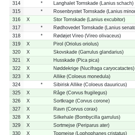
314
*
Langhalet Tornskade (Lanius schach)
315
*
Rosenbrystet Tornskade (Lanius minor
316
X
Stor Tornskade (Lanius excubitor)
317
*
Rødhovedet Tornskade (Lanius senato
318
*
Rødøjet Vireo (Vireo olivaceus)
319
X
Pirol (Oriolus oriolus)
320
X
Skovskade (Garrulus glandarius)
321
X
Husskade (Pica pica)
322
X
Nøddekrige (Nucifraga caryocatactes)
323
X
Allike (Coloeus monedula)
324
*
Sibirisk Allike (Coloeus dauuricus)
325
X
Råge (Corvus frugilegus)
326
X
Sortkrage (Corvus corone)
327
X
Ravn (Corvus corax)
328
X
Silkehale (Bombycilla garrulus)
329
X
Sortmejse (Periparus ater)
330
X
Topmejse (Lophophanes cristatus)