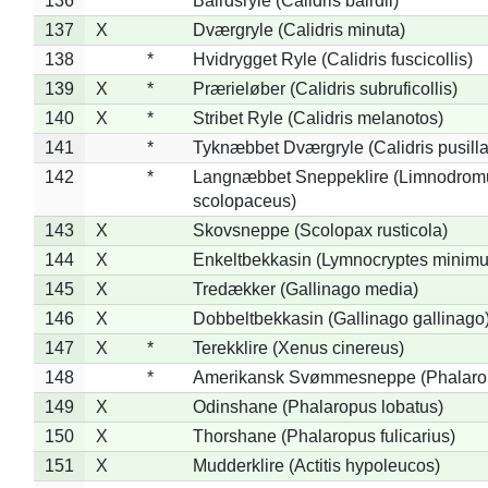
136
*
Bairdsryle (Calidris bairdii)
137
X
Dværgryle (Calidris minuta)
138
*
Hvidrygget Ryle (Calidris fuscicollis)
139
X
*
Prærieløber (Calidris subruficollis)
140
X
*
Stribet Ryle (Calidris melanotos)
141
*
Tyknæbbet Dværgryle (Calidris pusilla
142
*
Langnæbbet Sneppeklire (Limnodrom
scolopaceus)
143
X
Skovsneppe (Scolopax rusticola)
144
X
Enkeltbekkasin (Lymnocryptes minimu
145
X
Tredækker (Gallinago media)
146
X
Dobbeltbekkasin (Gallinago gallinago
147
X
*
Terekklire (Xenus cinereus)
148
*
Amerikansk Svømmesneppe (Phalaropu
149
X
Odinshane (Phalaropus lobatus)
150
X
Thorshane (Phalaropus fulicarius)
151
X
Mudderklire (Actitis hypoleucos)