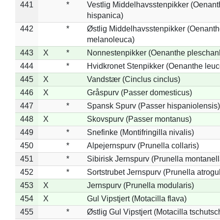
441
*
Vestlig Middelhavsstenpikker (Oenant
hispanica)
442
*
Østlig Middelhavsstenpikker (Oenant
melanoleuca)
443
X
*
Nonnestenpikker (Oenanthe pleschan
444
*
Hvidkronet Stenpikker (Oenanthe leu
445
X
Vandstær (Cinclus cinclus)
446
X
Gråspurv (Passer domesticus)
447
*
Spansk Spurv (Passer hispaniolensis)
448
X
Skovspurv (Passer montanus)
449
*
Snefinke (Montifringilla nivalis)
450
*
Alpejernspurv (Prunella collaris)
451
*
Sibirisk Jernspurv (Prunella montanell
452
*
Sortstrubet Jernspurv (Prunella atrogul
453
X
Jernspurv (Prunella modularis)
454
X
Gul Vipstjert (Motacilla flava)
455
*
Østlig Gul Vipstjert (Motacilla tschuts