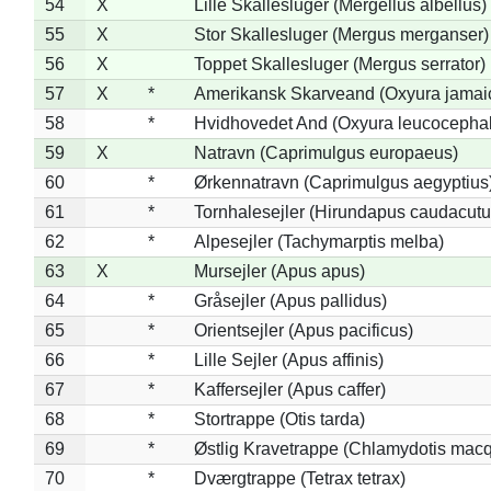
54
X
Lille Skallesluger (Mergellus albellus)
55
X
Stor Skallesluger (Mergus merganser)
56
X
Toppet Skallesluger (Mergus serrator)
57
X
*
Amerikansk Skarveand (Oxyura jamai
58
*
Hvidhovedet And (Oxyura leucocepha
59
X
Natravn (Caprimulgus europaeus)
60
*
Ørkennatravn (Caprimulgus aegyptius
61
*
Tornhalesejler (Hirundapus caudacutu
62
*
Alpesejler (Tachymarptis melba)
63
X
Mursejler (Apus apus)
64
*
Gråsejler (Apus pallidus)
65
*
Orientsejler (Apus pacificus)
66
*
Lille Sejler (Apus affinis)
67
*
Kaffersejler (Apus caffer)
68
*
Stortrappe (Otis tarda)
69
*
Østlig Kravetrappe (Chlamydotis macq
70
*
Dværgtrappe (Tetrax tetrax)