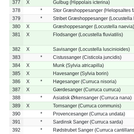
377
X
Gulbug (Hippolais icterina)
378
*
Stor Græshoppesanger (Helopsaltes fa
379
*
Stribet Græshoppesanger (Locustella 
380
X
Græshoppesanger (Locustella naevia
381
X
Flodsanger (Locustella fluviatilis)
382
X
Savisanger (Locustella luscinioides)
383
*
Cistussanger (Cisticola juncidis)
384
X
Munk (Sylvia atricapilla)
385
X
Havesanger (Sylvia borin)
386
X
*
Høgesanger (Curruca nisoria)
387
X
Gærdesanger (Curruca curruca)
388
*
Asiatisk Ørkensanger (Curruca nana)
389
X
Tornsanger (Curruca communis)
390
*
Provencesanger (Curruca undata)
391
*
Sardinsk Sanger (Curruca sarda)
392
*
Rødstrubet Sanger (Curruca cantillans