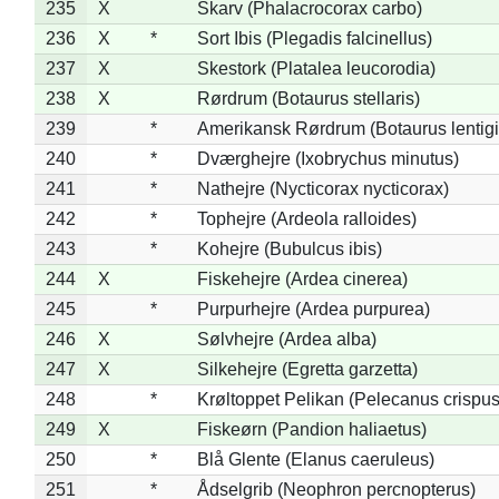
235
X
Skarv (Phalacrocorax carbo)
236
X
*
Sort Ibis (Plegadis falcinellus)
237
X
Skestork (Platalea leucorodia)
238
X
Rørdrum (Botaurus stellaris)
239
*
Amerikansk Rørdrum (Botaurus lentig
240
*
Dværghejre (Ixobrychus minutus)
241
*
Nathejre (Nycticorax nycticorax)
242
*
Tophejre (Ardeola ralloides)
243
*
Kohejre (Bubulcus ibis)
244
X
Fiskehejre (Ardea cinerea)
245
*
Purpurhejre (Ardea purpurea)
246
X
Sølvhejre (Ardea alba)
247
X
Silkehejre (Egretta garzetta)
248
*
Krøltoppet Pelikan (Pelecanus crispus
249
X
Fiskeørn (Pandion haliaetus)
250
*
Blå Glente (Elanus caeruleus)
251
*
Ådselgrib (Neophron percnopterus)