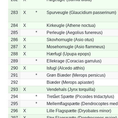
283
X
*
Spurveugle (Glaucidium passerinum)
284
X
Kirkeugle (Athene noctua)
285
*
Perleugle (Aegolius funereus)
286
X
Skovhornugle (Asio otus)
287
X
Mosehornugle (Asio flammeus)
288
X
Hærfugl (Upupa epops)
289
*
Ellekrage (Coracias garrulus)
290
X
Isfugl (Alcedo atthis)
291
*
Grøn Biæder (Merops persicus)
292
Biæder (Merops apiaster)
293
X
Vendehals (Jynx torquilla)
294
*
Tretået Spætte (Picoides tridactylus)
295
*
Mellemflagspætte (Dendrocoptes med
296
X
Lille Flagspætte (Dryobates minor)
297
X
Stor Flagspætte (Dendrocopos major)