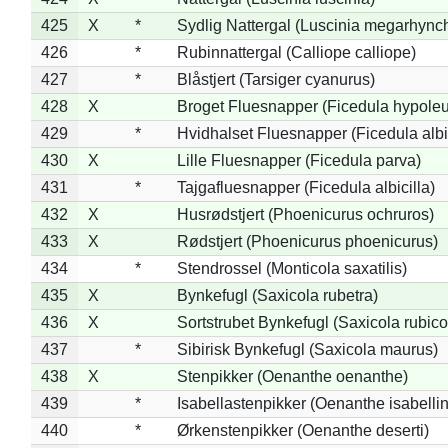
425
X
*
Sydlig Nattergal (Luscinia megarhync
426
*
Rubinnattergal (Calliope calliope)
427
*
Blåstjert (Tarsiger cyanurus)
428
X
Broget Fluesnapper (Ficedula hypole
429
*
Hvidhalset Fluesnapper (Ficedula albic
430
X
Lille Fluesnapper (Ficedula parva)
431
*
Tajgafluesnapper (Ficedula albicilla)
432
X
Husrødstjert (Phoenicurus ochruros)
433
X
Rødstjert (Phoenicurus phoenicurus)
434
*
Stendrossel (Monticola saxatilis)
435
X
Bynkefugl (Saxicola rubetra)
436
X
Sortstrubet Bynkefugl (Saxicola rubico
437
*
Sibirisk Bynkefugl (Saxicola maurus)
438
X
Stenpikker (Oenanthe oenanthe)
439
*
Isabellastenpikker (Oenanthe isabelli
440
*
Ørkenstenpikker (Oenanthe deserti)