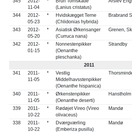
345
2012-
*
Brun Tornskade
Årslev Eng
11-04
(Lanius cristatus)
344
2012-
*
Hvidskægget Terne
Brabrand 
05-23
(Chlidonias hybrida)
343
2012-
*
Asiatisk Ørkensanger
Grenen, S
05-20
(Curruca nana)
342
2012-
*
Nonnestenpikker
Strandby
01-15
(Oenanthe
pleschanka)
2011
341
2011-
*
Vestlig
Thorsmind
11-05
Middelhavsstenpikker
(Oenanthe hispanica)
340
2011-
*
Ørkenstenpikker
Hanstholm
11-05
(Oenanthe deserti)
339
2011-
*
Rødøjet Vireo (Vireo
Mandø
10-22
olivaceus)
338
2011-
*
Dværgværling
Mandø
10-22
(Emberiza pusilla)