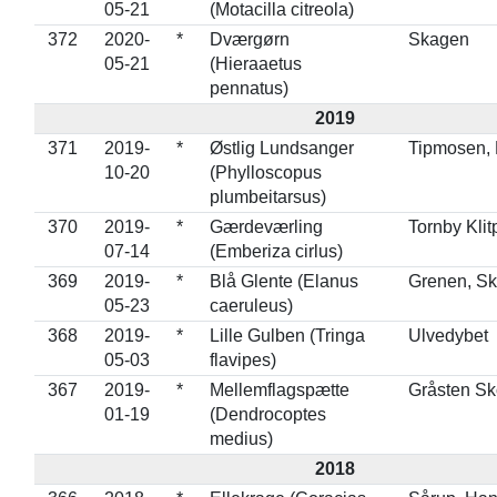
05-21
(Motacilla citreola)
372
2020-
*
Dværgørn
Skagen
05-21
(Hieraaetus
pennatus)
2019
371
2019-
*
Østlig Lundsanger
Tipmosen,
10-20
(Phylloscopus
plumbeitarsus)
370
2019-
*
Gærdeværling
Tornby Klit
07-14
(Emberiza cirlus)
369
2019-
*
Blå Glente (Elanus
Grenen, S
05-23
caeruleus)
368
2019-
*
Lille Gulben (Tringa
Ulvedybet
05-03
flavipes)
367
2019-
*
Mellemflagspætte
Gråsten Sk
01-19
(Dendrocoptes
medius)
2018