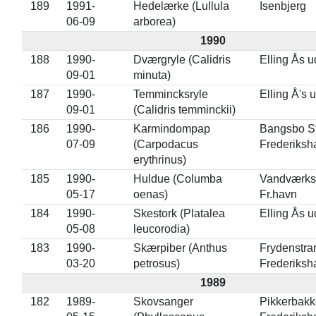
189
1991-
Hedelærke (Lullula
Isenbjerg
06-09
arborea)
1990
188
1990-
Dværgryle (Calidris
Elling Ås u
09-01
minuta)
187
1990-
Temmincksryle
Elling Å's 
09-01
(Calidris temminckii)
186
1990-
Karmindompap
Bangsbo St
07-09
(Carpodacus
Frederiksh
erythrinus)
185
1990-
Huldue (Columba
Vandværks
05-17
oenas)
Fr.havn
184
1990-
Skestork (Platalea
Elling Ås u
05-08
leucorodia)
183
1990-
Skærpiber (Anthus
Frydenstra
03-20
petrosus)
Frederiksh
1989
182
1989-
Skovsanger
Pikkerbakk