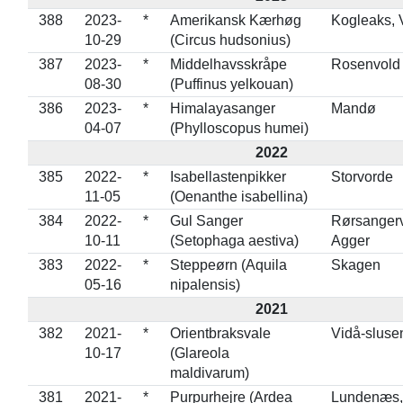
388
2023-
*
Amerikansk Kærhøg
Kogleaks, 
10-29
(Circus hudsonius)
387
2023-
*
Middelhavsskråpe
Rosenvold
08-30
(Puffinus yelkouan)
386
2023-
*
Himalayasanger
Mandø
04-07
(Phylloscopus humei)
2022
385
2022-
*
Isabellastenpikker
Storvorde
11-05
(Oenanthe isabellina)
384
2022-
*
Gul Sanger
Rørsangerv
10-11
(Setophaga aestiva)
Agger
383
2022-
*
Steppeørn (Aquila
Skagen
05-16
nipalensis)
2021
382
2021-
*
Orientbraksvale
Vidå-sluse
10-17
(Glareola
maldivarum)
381
2021-
*
Purpurhejre (Ardea
Lundenæs,