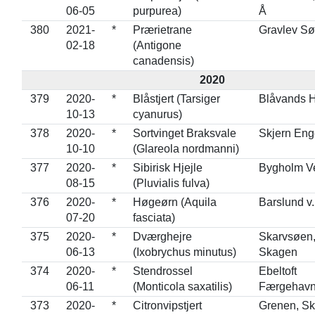
06-05
purpurea)
Å
380
2021-
*
Prærietrane
Gravlev Sø
02-18
(Antigone
canadensis)
2020
379
2020-
*
Blåstjert (Tarsiger
Blåvands 
10-13
cyanurus)
378
2020-
*
Sortvinget Braksvale
Skjern Eng
10-10
(Glareola nordmanni)
377
2020-
*
Sibirisk Hjejle
Bygholm Ve
08-15
(Pluvialis fulva)
376
2020-
*
Høgeørn (Aquila
Barslund v
07-20
fasciata)
375
2020-
*
Dværghejre
Skarvsøen
06-13
(Ixobrychus minutus)
Skagen
374
2020-
*
Stendrossel
Ebeltoft
06-11
(Monticola saxatilis)
Færgehav
373
2020-
*
Citronvipstjert
Grenen, S