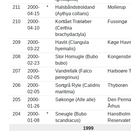
211
2000-
*
Halsbåndstroldand
Mollerup
04-15
(Aythya collaris)
210
2000-
Korttået Træløber
Fussingø
04-10
(Certhia
brachydactyla)
209
2000-
Havlit (Clangula
Køge Hav
03-22
hyemalis)
208
2000-
Stor Hornugle (Bubo
Kongensbr
02-23
bubo)
207
2000-
Vandrefalk (Falco
Harboøre 
02-05
peregrinus)
206
2000-
Sortgrå Ryle (Calidris
Thyborøn
02-05
maritima)
205
2000-
Søkonge (Alle alle)
Den Perma
01-26
Århus
204
2000-
*
Sneugle (Bubo
Hanstholm
01-08
scandiacus)
Reservatet
1999