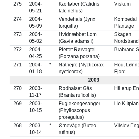
275
2004-
Kærløber (Calidris
Viskum
05-21
falcinellus)
274
2004-
Vendehals (Jynx
Kompedal
05-09
torquilla)
Plantage
273
2004-
Hvidnæbbet Lom
Skagen
05-02
(Gavia adamsii)
Nordstrand
272
2004-
Plettet Rørvagtel
Brabrand 
04-25
(Porzana porzana)
271
2004-
*
Nathejre (Nycticorax
Hou, Lønn
01-18
nycticorax)
Fjord
2003
270
2003-
Rødhalset Gås
Hillerup E
11-17
(Branta ruficollis)
269
2003-
Fuglekongesanger
Ho Klitpla
10-15
(Phylloscopus
proregulus)
268
2003-
*
Ørnevåge (Buteo
Vilslev En
10-14
rufinus)