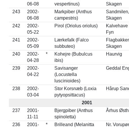
06-08
vespertinus)
Skagen
243
2002-
Markpiber (Anthus
Sandmilen
06-08
campestris)
Skagen
242
2002-
Pirol (Oriolus oriolus)
Kalvehave 
05-22
Fyn
241
2002-
Lærkefalk (Falco
Flagbakken
05-09
subbuteo)
Skagen
240
2002-
*
Kohejre (Bubulcus
Haurvig
04-28
ibis)
239
2002-
Savisanger
Geddal En
04-22
(Locustella
luscinioides)
238
2002-
Stor Korsnæb (Loxia
Hårup San
03-04
pytyopsittacus)
2001
237
2001-
Bjergpiber (Anthus
Århus Øst
11-11
spinoletta)
236
2001-
*
Brilleand (Melanitta
Nr. Vorupø