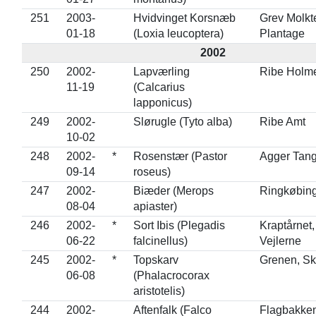
251
2003-
Hvidvinget Korsnæb
Grev Molkt
01-18
(Loxia leucoptera)
Plantage
2002
250
2002-
Lapværling
Ribe Holm
11-19
(Calcarius
lapponicus)
249
2002-
Slørugle (Tyto alba)
Ribe Amt
10-02
248
2002-
*
Rosenstær (Pastor
Agger Tan
09-14
roseus)
247
2002-
Biæder (Merops
Ringkøbin
08-04
apiaster)
246
2002-
*
Sort Ibis (Plegadis
Kraptårnet,
06-22
falcinellus)
Vejlerne
245
2002-
*
Topskarv
Grenen, S
06-08
(Phalacrocorax
aristotelis)
244
2002-
Aftenfalk (Falco
Flagbakken