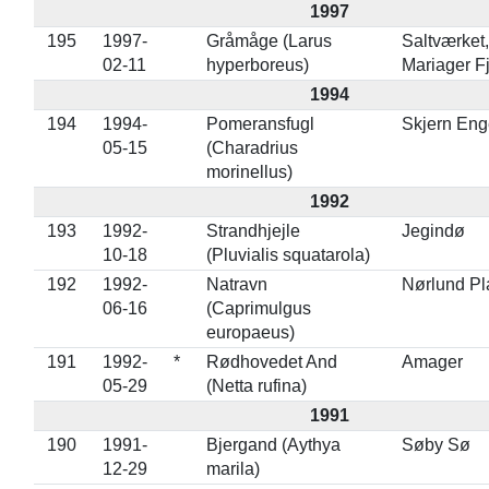
1997
195
1997-
Gråmåge (Larus
Saltværket,
02-11
hyperboreus)
Mariager F
1994
194
1994-
Pomeransfugl
Skjern Eng
05-15
(Charadrius
morinellus)
1992
193
1992-
Strandhjejle
Jegindø
10-18
(Pluvialis squatarola)
192
1992-
Natravn
Nørlund Pl
06-16
(Caprimulgus
europaeus)
191
1992-
*
Rødhovedet And
Amager
05-29
(Netta rufina)
1991
190
1991-
Bjergand (Aythya
Søby Sø
12-29
marila)