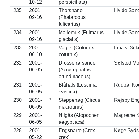
10-12
perspicillata)
235
2001-
Thorshane
Hvide San
09-16
(Phalaropus
fulicarius)
234
2001-
Mallemuk (Fulmarus
Hvide San
09-16
glacialis)
233
2001-
Vagtel (Coturnix
Linå v. Sil
06-10
coturnix)
232
2001-
Drosselrørsanger
Sølsted M
06-05
(Acrocephalus
arundinaceus)
231
2001-
Blåhals (Luscinia
Rudbøl Ko
06-05
svecica)
230
2001-
*
Steppehøg (Circus
Rejsby En
06-05
macrourus)
229
2001-
Nilgås (Alopochen
Magrethe 
06-05
aegyptiaca)
228
2001-
Engsnarre (Crex
Køge Syds
05-22
crex)