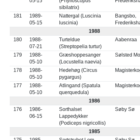
05-15
(Phylloscopus
Frederiksh
sibilatrix)
181
1989-
Nattergal (Luscinia
Bangsbo,
05-15
luscinia)
Frederiksh
1988
180
1988-
Turteldue
Aabenraa
07-21
(Streptopelia turtur)
179
1988-
Græshoppesanger
Sølsted M
05-10
(Locustella naevia)
178
1988-
Hedehøg (Circus
Magisterko
05-10
pygargus)
177
1988-
Atlingand (Spatula
Magisterko
05-10
querquedula)
1986
176
1986-
Sorthalset
Søby Sø
06-15
Lappedykker
(Podiceps nigricollis)
1985
175
1985-
Sortstrubet Lom
Søby Sø