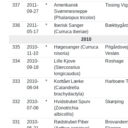
337
2011-
*
Amerikansk
Tissing Vig
09-27
Svømmesneppe
(Phalaropus tricolor)
336
2011-
*
Iberisk Sanger
Bækbygård
05-17
(Curruca iberiae)
2010
335
2010-
*
Høgesanger (Curruca
Pilgårdsvej
11-10
nisoria)
Vesløs
334
2010-
Lille Kjove
Roshage
09-18
(Stercorarius
longicaudus)
333
2010-
*
Korttået Lærke
Harboøre 
08-04
(Calandrella
brachydactyla)
332
2010-
*
Hvidstrubet Spurv
Skørping
07-06
(Zonotrichia
albicollis)
331
2010-
Rødstrubet Piber
Brovandem