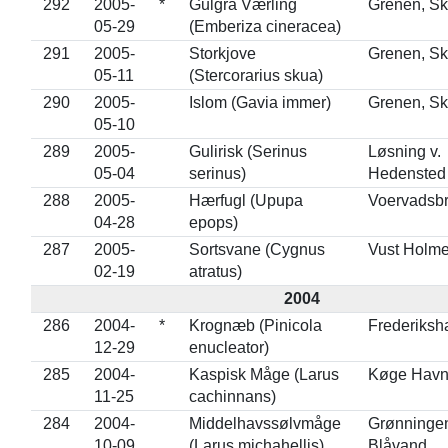
292
2005-
*
Gulgrå Værling
Grenen, S
05-29
(Emberiza cineracea)
291
2005-
Storkjove
Grenen, S
05-11
(Stercorarius skua)
290
2005-
Islom (Gavia immer)
Grenen, S
05-10
289
2005-
Gulirisk (Serinus
Løsning v.
05-04
serinus)
Hedensted
288
2005-
Hærfugl (Upupa
Voervadsb
04-28
epops)
287
2005-
Sortsvane (Cygnus
Vust Holm
02-19
atratus)
2004
286
2004-
*
Krognæb (Pinicola
Frederiksh
12-29
enucleator)
285
2004-
Kaspisk Måge (Larus
Køge Hav
11-25
cachinnans)
284
2004-
Middelhavssølvmåge
Grønninge
10-09
(Larus michahellis)
Blåvand