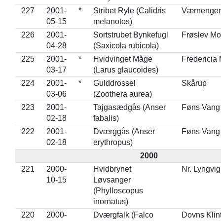
227
2001-
*
Stribet Ryle (Calidris
Værnenge
05-15
melanotos)
226
2001-
Sortstrubet Bynkefugl
Frøslev M
04-28
(Saxicola rubicola)
225
2001-
*
Hvidvinget Måge
Fredericia
03-17
(Larus glaucoides)
224
2001-
*
Gulddrossel
Skårup
03-06
(Zoothera aurea)
223
2001-
Tajgasædgås (Anser
Føns Vang
02-18
fabalis)
222
2001-
Dværggås (Anser
Føns Vang
02-18
erythropus)
2000
221
2000-
Hvidbrynet
Nr. Lyngvig
10-15
Løvsanger
(Phylloscopus
inornatus)
220
2000-
Dværgfalk (Falco
Dovns Klin