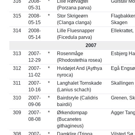
316
2008-
*
Lille Rørvagtel
Gulstav M
05-31
(Porzana parva)
315
2008-
*
Stor Skrigeørn
Flagbakken
05-15
(Clanga clanga)
Skagen
314
2008-
Lille Fluesnapper
Ellekrattet
05-14
(Ficedula parva)
2007
313
2007-
*
Rosenmåge
Esbjerg H
12-29
(Rhodostethia rosea)
312
2007-
*
Hvidøjet And (Aythya
Egå Engsø
11-02
nyroca)
311
2007-
*
Langhalet Tornskade
Skallingen
10-16
(Lanius schach)
310
2007-
*
Bairdsryle (Calidris
Grenen, S
09-06
bairdii)
309
2007-
*
Ørkendompap
Agger Tan
08-08
(Bucanetes
githagineus)
308
2007-
*
Damklire (Tringa
Vilsted Sø