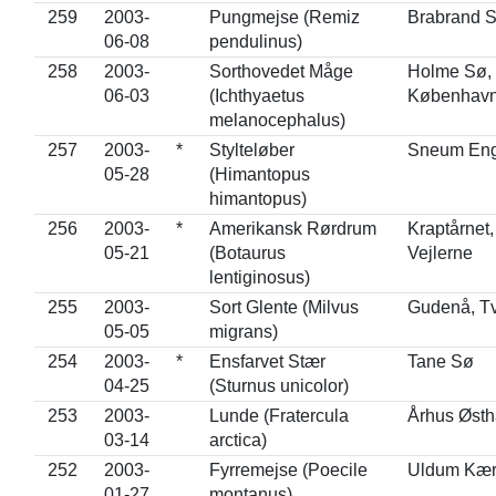
259
2003-
Pungmejse (Remiz
Brabrand 
06-08
pendulinus)
258
2003-
Sorthovedet Måge
Holme Sø,
06-03
(Ichthyaetus
Københav
melanocephalus)
257
2003-
*
Stylteløber
Sneum En
05-28
(Himantopus
himantopus)
256
2003-
*
Amerikansk Rørdrum
Kraptårnet,
05-21
(Botaurus
Vejlerne
lentiginosus)
255
2003-
Sort Glente (Milvus
Gudenå, Tv
05-05
migrans)
254
2003-
*
Ensfarvet Stær
Tane Sø
04-25
(Sturnus unicolor)
253
2003-
Lunde (Fratercula
Århus Øst
03-14
arctica)
252
2003-
Fyrremejse (Poecile
Uldum Kæ
01-27
montanus)