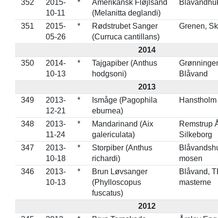
352
2015-
*
Amerikansk Fløjlsand
Blåvandhu
10-11
(Melanitta deglandi)
351
2015-
*
Rødstrubet Sanger
Grenen, S
05-26
(Curruca cantillans)
2014
350
2014-
*
Tajgapiber (Anthus
Grønninge
10-13
hodgsoni)
Blåvand
2013
349
2013-
*
Ismåge (Pagophila
Hanstholm
12-21
eburnea)
348
2013-
*
Mandarinand (Aix
Remstrup Å
11-24
galericulata)
Silkeborg
347
2013-
*
Storpiber (Anthus
Blåvandsh
10-18
richardi)
mosen
346
2013-
*
Brun Løvsanger
Blåvand, 
10-13
(Phylloscopus
masterne
fuscatus)
2012