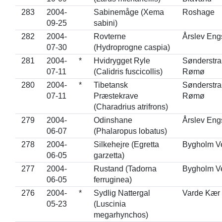
283
2004-
Sabinemåge (Xema
Roshage
09-25
sabini)
282
2004-
Rovterne
Årslev Eng
07-30
(Hydroprogne caspia)
281
2004-
*
Hvidrygget Ryle
Sønderstra
07-11
(Calidris fuscicollis)
Rømø
280
2004-
*
Tibetansk
Sønderstra
07-11
Præstekrave
Rømø
(Charadrius atrifrons)
279
2004-
Odinshane
Årslev Eng
06-07
(Phalaropus lobatus)
278
2004-
Silkehejre (Egretta
Bygholm Ve
06-05
garzetta)
277
2004-
Rustand (Tadorna
Bygholm Ve
06-05
ferruginea)
276
2004-
*
Sydlig Nattergal
Varde Kær
05-23
(Luscinia
megarhynchos)