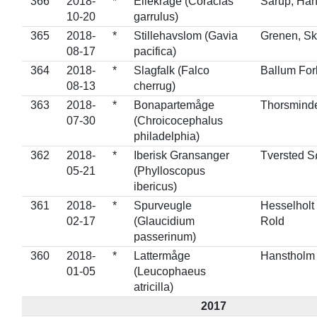
366
2018-
*
Ellekrage (Coracias
Sårup, Han
10-20
garrulus)
365
2018-
*
Stillehavslom (Gavia
Grenen, S
08-17
pacifica)
364
2018-
*
Slagfalk (Falco
Ballum For
08-13
cherrug)
363
2018-
*
Bonapartemåge
Thorsmind
07-30
(Chroicocephalus
philadelphia)
362
2018-
*
Iberisk Gransanger
Tversted S
05-21
(Phylloscopus
ibericus)
361
2018-
*
Spurveugle
Hesselholt
02-17
(Glaucidium
Rold
passerinum)
360
2018-
*
Lattermåge
Hanstholm
01-05
(Leucophaeus
atricilla)
2017