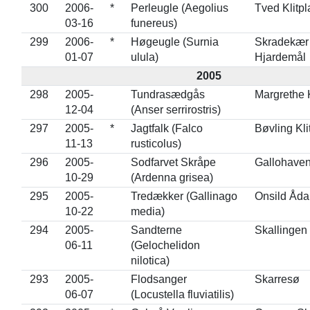
300
2006-
*
Perleugle (Aegolius
Tved Klitp
03-16
funereus)
299
2006-
*
Høgeugle (Surnia
Skradekær 
01-07
ulula)
Hjardemål
2005
298
2005-
Tundrasædgås
Margrethe
12-04
(Anser serrirostris)
297
2005-
*
Jagtfalk (Falco
Bøvling Kli
11-13
rusticolus)
296
2005-
Sodfarvet Skråpe
Gallohaven
10-29
(Ardenna grisea)
295
2005-
Tredækker (Gallinago
Onsild Åda
10-22
media)
294
2005-
Sandterne
Skallingen
06-11
(Gelochelidon
nilotica)
293
2005-
Flodsanger
Skarresø
06-07
(Locustella fluviatilis)