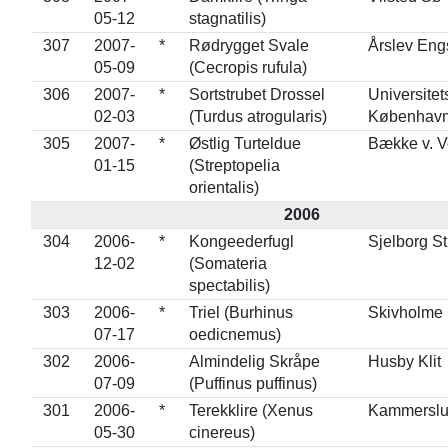
05-12
stagnatilis)
307
2007-
*
Rødrygget Svale
Årslev Eng
05-09
(Cecropis rufula)
306
2007-
*
Sortstrubet Drossel
Universitet
02-03
(Turdus atrogularis)
Københav
305
2007-
*
Østlig Turteldue
Bække v. V
01-15
(Streptopelia
orientalis)
2006
304
2006-
*
Kongeederfugl
Sjelborg S
12-02
(Somateria
spectabilis)
303
2006-
*
Triel (Burhinus
Skivholme 
07-17
oedicnemus)
302
2006-
Almindelig Skråpe
Husby Klit
07-09
(Puffinus puffinus)
301
2006-
*
Terekklire (Xenus
Kammerslu
05-30
cinereus)