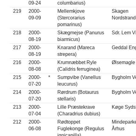
09-24
columbarius)
219
2000-
Mellemkjove
Skagen
09-09
(Stercorarius
Nordstrand
pomarinus)
218
2000-
Skægmejse (Panurus
Sdr. Lem V
08-19
biarmicus)
217
2000-
Knarand (Mareca
Geddal En
08-19
strepera)
216
2000-
Krumnæbbet Ryle
Ølsemagle
08-08
(Calidris ferruginea)
215
2000-
*
Sumpvibe (Vanellus
Bygholm Ve
07-20
leucurus)
214
2000-
Rørdrum (Botaurus
Bygholm Ve
07-20
stellaris)
213
2000-
Lille Præstekrave
Køge Syds
07-04
(Charadrius dubius)
212
2000-
Rødtoppet
Mindepark
06-08
Fuglekonge (Regulus
Århus
ignicapilla)