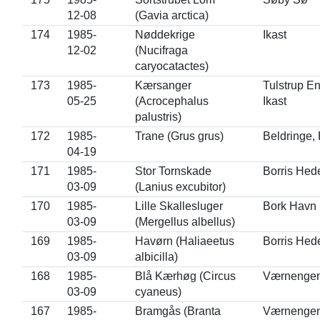
12-08
(Gavia arctica)
174
1985-
Nøddekrige
Ikast
12-02
(Nucifraga
caryocatactes)
173
1985-
Kærsanger
Tulstrup En
05-25
(Acrocephalus
Ikast
palustris)
172
1985-
Trane (Grus grus)
Beldringe,
04-19
171
1985-
Stor Tornskade
Borris Hed
03-09
(Lanius excubitor)
170
1985-
Lille Skallesluger
Bork Havn
03-09
(Mergellus albellus)
169
1985-
Havørn (Haliaeetus
Borris Hed
03-09
albicilla)
168
1985-
Blå Kærhøg (Circus
Værnenge
03-09
cyaneus)
167
1985-
Bramgås (Branta
Værnenge