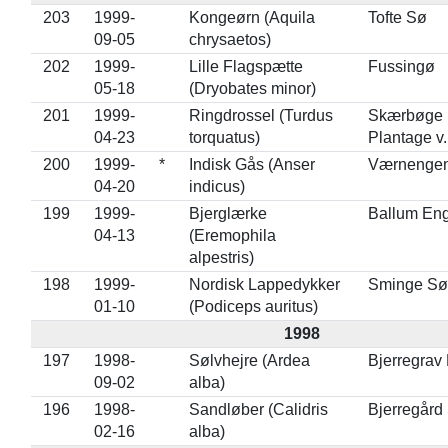
203
1999-
Kongeørn (Aquila
Tofte Sø
09-05
chrysaetos)
202
1999-
Lille Flagspætte
Fussingø
05-18
(Dryobates minor)
201
1999-
Ringdrossel (Turdus
Skærbøge
04-23
torquatus)
Plantage v.
200
1999-
*
Indisk Gås (Anser
Værnenge
04-20
indicus)
199
1999-
Bjerglærke
Ballum En
04-13
(Eremophila
alpestris)
198
1999-
Nordisk Lappedykker
Sminge Sø
01-10
(Podiceps auritus)
1998
197
1998-
Sølvhejre (Ardea
Bjerregrav
09-02
alba)
196
1998-
Sandløber (Calidris
Bjerregård
02-16
alba)