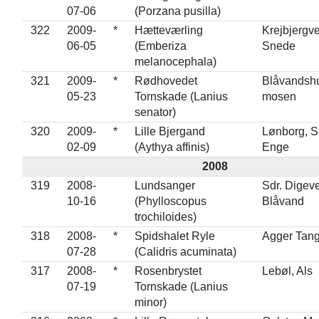
07-06
(Porzana pusilla)
322
2009-
*
Hætteværling
Krejbjergve
06-05
(Emberiza
Snede
melanocephala)
321
2009-
*
Rødhovedet
Blåvandsh
05-23
Tornskade (Lanius
mosen
senator)
320
2009-
*
Lille Bjergand
Lønborg, S
02-09
(Aythya affinis)
Enge
2008
319
2008-
Lundsanger
Sdr. Digeve
10-16
(Phylloscopus
Blåvand
trochiloides)
318
2008-
*
Spidshalet Ryle
Agger Tan
07-28
(Calidris acuminata)
317
2008-
*
Rosenbrystet
Lebøl, Als
07-19
Tornskade (Lanius
minor)