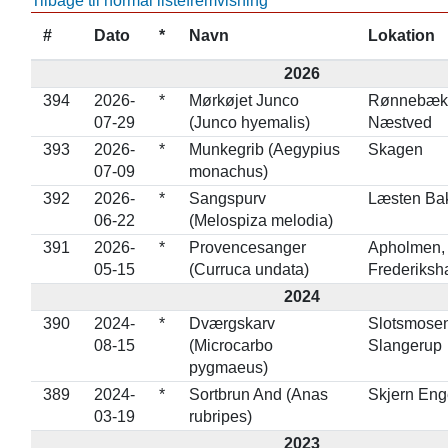
Tilbage til normal listefremvisning
#
Dato
*
Navn
Lokation
2026
394
2026-
*
Mørkøjet Junco
Rønnebæk 
07-29
(Junco hyemalis)
Næstved
393
2026-
*
Munkegrib (Aegypius
Skagen
07-09
monachus)
392
2026-
*
Sangspurv
Læsten Ba
06-22
(Melospiza melodia)
391
2026-
*
Provencesanger
Apholmen,
05-15
(Curruca undata)
Frederiksh
2024
390
2024-
*
Dværgskarv
Slotsmosen
08-15
(Microcarbo
Slangerup
pygmaeus)
389
2024-
*
Sortbrun And (Anas
Skjern Eng
03-19
rubripes)
2023