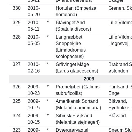
05-21
(Anthus cervinus)
Skagen
330
2010-
Hortulan (Emberiza
Grenen, S
05-20
hortulana)
329
2010-
*
Blåvinget And
Lille Vildm
05-11
(Spatula discors)
328
2010-
*
Langnæbbet
Lille Vildm
05-05
Sneppeklire
Hegnsvej
(Limnodromus
scolopaceus)
327
2010-
*
Gråvinget Måge
Brabrand S
02-16
(Larus glaucescens)
østenden
2009
326
2009-
*
Prærieløber (Calidris
Fuglsand, 
10-23
subruficollis)
Enge
325
2009-
*
Amerikansk Sortand
Blåvand,
10-15
(Melanitta americana)
Sydhukket
324
2009-
*
Sibirisk Fløjlsand
Blåvand
10-15
(Melanitta stejnegeri)
323
2009-
*
Dværgrørvagtel
Sneum Slu