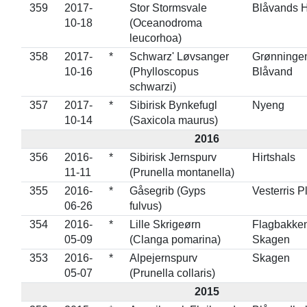
359
2017-
Stor Stormsvale
Blåvands 
10-18
(Oceanodroma
leucorhoa)
358
2017-
*
Schwarz' Løvsanger
Grønninge
10-16
(Phylloscopus
Blåvand
schwarzi)
357
2017-
*
Sibirisk Bynkefugl
Nyeng
10-14
(Saxicola maurus)
2016
356
2016-
*
Sibirisk Jernspurv
Hirtshals
11-11
(Prunella montanella)
355
2016-
*
Gåsegrib (Gyps
Vesterris P
06-26
fulvus)
354
2016-
*
Lille Skrigeørn
Flagbakken
05-09
(Clanga pomarina)
Skagen
353
2016-
*
Alpejernspurv
Skagen
05-07
(Prunella collaris)
2015