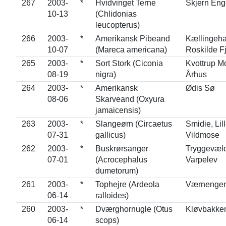
267
2003-
*
Hvidvinget Terne
Skjern Eng
10-13
(Chlidonias
leucopterus)
266
2003-
*
Amerikansk Pibeand
Kællingeha
10-07
(Mareca americana)
Roskilde F
265
2003-
*
Sort Stork (Ciconia
Kvottrup M
08-19
nigra)
Århus
264
2003-
*
Amerikansk
Ødis Sø
08-06
Skarveand (Oxyura
jamaicensis)
263
2003-
*
Slangeørn (Circaetus
Smidie, Lil
07-31
gallicus)
Vildmose
262
2003-
*
Buskrørsanger
Tryggevæld
07-01
(Acrocephalus
Varpelev
dumetorum)
261
2003-
*
Tophejre (Ardeola
Værnenge
06-14
ralloides)
260
2003-
*
Dværghornugle (Otus
Kløvbakken
06-14
scops)