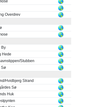
smose
ng Overdrev
ø
mose
 By
g Hede
avnstippen/Stubben
ø Sø
nd/Hvidbjerg Strand
gårdes Sø
ands Huk
stpynten