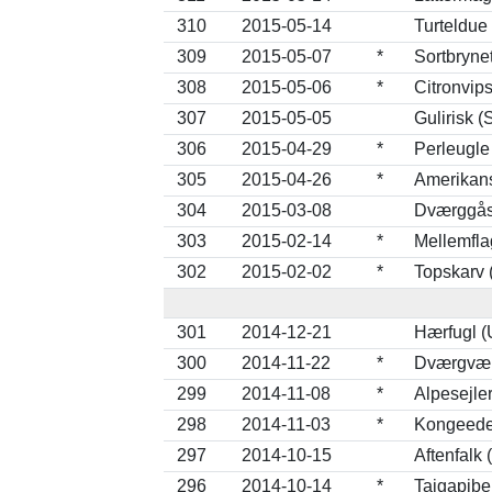
310
2015-05-14
Turteldue 
309
2015-05-07
*
Sortbryne
308
2015-05-06
*
Citronvips
307
2015-05-05
Gulirisk (
306
2015-04-29
*
Perleugle
305
2015-04-26
*
Amerikan
304
2015-03-08
Dværggås 
303
2015-02-14
*
Mellemfla
302
2015-02-02
*
Topskarv (
301
2014-12-21
Hærfugl 
300
2014-11-22
*
Dværgværl
299
2014-11-08
*
Alpesejle
298
2014-11-03
*
Kongeeder
297
2014-10-15
Aftenfalk 
296
2014-10-14
*
Tajgapibe