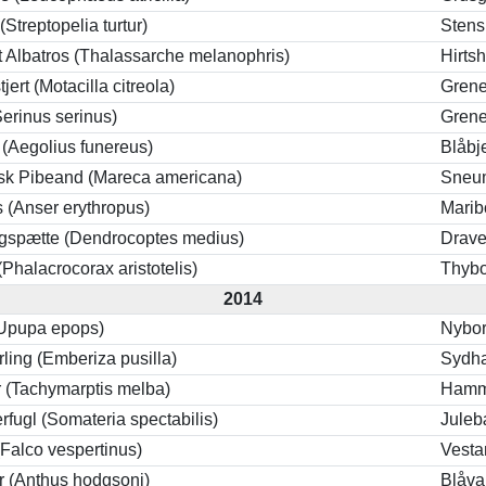
(Streptopelia turtur)
Stens
t Albatros (Thalassarche melanophris)
Hirts
tjert (Motacilla citreola)
Gren
Serinus serinus)
Gren
 (Aegolius funereus)
Blåbj
sk Pibeand (Mareca americana)
Sneu
(Anser erythropus)
Marib
gspætte (Dendrocoptes medius)
Drav
Phalacrocorax aristotelis)
Thyb
2014
(Upupa epops)
Nybo
ing (Emberiza pusilla)
Sydha
r (Tachymarptis melba)
Hamm
fugl (Somateria spectabilis)
Juleb
(Falco vespertinus)
Vest
r (Anthus hodgsoni)
Blåv