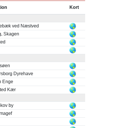
tion
Kort
ebæk ved Næstved
g, Skagen
ted
esøen
sborg Dyrehave
n Enge
ted Kær
kov by
amagef