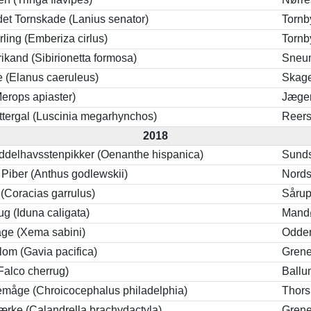
t Tornskade (Lanius senator)
Tornb
ing (Emberiza cirlus)
Tornb
rikand (Sibirionetta formosa)
Sneu
e (Elanus caeruleus)
Skag
erops apiaster)
Jæger
ttergal (Luscinia megarhynchos)
Reer
2018
iddelhavsstenpikker (Oenanthe hispanica)
Sunds
Piber (Anthus godlewskii)
Nords
 (Coracias garrulus)
Sårup
ug (Iduna caligata)
Mand
ge (Xema sabini)
Odde
lom (Gavia pacifica)
Grene
(Falco cherrug)
Ballu
måge (Chroicocephalus philadelphia)
Thor
Lærke (Calandrella brachydactyla)
Grene