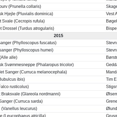
urv (Prunella collaris)
Skag
k Hjejle (Pluvialis dominica)
Vest 
 Svale (Cecropis rufula)
Bøge
t Drossel (Turdus atrogularis)
Bispe
2015
anger (Phylloscopus fuscatus)
Stevn
sanger (Phylloscopus humei)
Stevn
Alle alle)
Børst
sk Svømmesneppe (Phalaropus tricolor)
Gedd
et Sanger (Curruca melanocephala)
Mandø
Bubulcus ibis)
Tim 
Falco rusticolus)
Stigs
t Braksvale (Glareola nordmanni)
Ølsem
Sanger (Curruca sarda)
Gren
(Vanellus leucurus)
Ølun
e (Leucophaeus atricilla)
Grusg