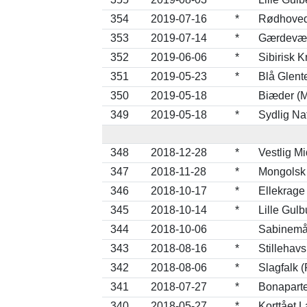
354
2019-07-16
*
Rødhovede
353
2019-07-14
*
Gærdeværl
352
2019-06-06
*
Sibirisk K
351
2019-05-23
*
Blå Glent
350
2019-05-18
Biæder (M
349
2019-05-18
*
Sydlig Na
348
2018-12-28
*
Vestlig M
347
2018-11-28
*
Mongolsk 
346
2018-10-17
*
Ellekrage
345
2018-10-14
*
Lille Gulb
344
2018-10-06
Sabinemå
343
2018-08-16
*
Stillehavs
342
2018-08-06
*
Slagfalk 
341
2018-07-27
*
Bonaparte
340
2018-05-27
*
Korttået 