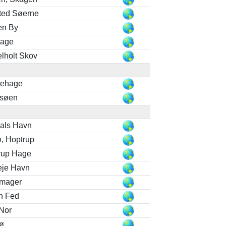
ted Søerne
en By
hage
lholt Skov
sehage
esøen
hals Havn
ø, Hoptrup
rup Hage
leje Havn
amager
n Fed
Nor
ø