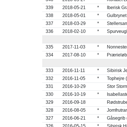
339
2018-05-21
*
Iberisk G
338
2018-05-01
*
Gulbrynet
337
2018-03-29
*
Stellersan
336
2018-02-10
*
Spurveugl
335
2017-11-03
*
Nonneste
334
2017-08-10
*
Prærieløbe
333
2016-11-11
*
Sibirisk 
332
2016-11-05
*
Tophejre (
331
2016-10-29
Stor Stor
330
2016-10-19
*
Isabellas
329
2016-09-18
Rødstrube
328
2016-08-05
*
Jomfrutra
327
2016-06-21
*
Gåsegrib 
326
2016-05-15
*
Sibirisk H