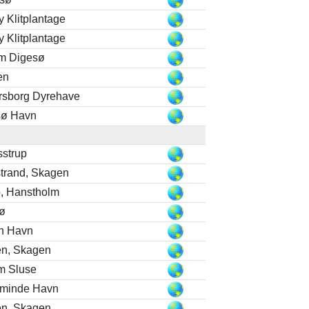
y Klitplantage
y Klitplantage
m Digesø
en
sborg Dyrehave
sø Havn
strup
trand, Skagen
, Hanstholm
ø
n Havn
n, Skagen
m Sluse
sminde Havn
n, Skagen