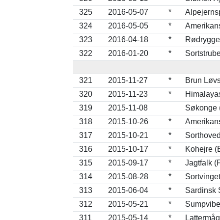
325
2016-05-07
*
Alpejernsp
324
2016-05-05
*
Amerikans
323
2016-04-18
*
Rødrygget
322
2016-01-20
*
Sortstrube
321
2015-11-27
*
Brun Løvs
320
2015-11-23
*
Himalaya
319
2015-11-08
Søkonge (
318
2015-10-26
*
Amerikan
317
2015-10-21
*
Sorthoved
316
2015-10-17
*
Kohejre (
315
2015-09-17
*
Jagtfalk (
314
2015-08-28
*
Sortvinge
313
2015-06-04
*
Sardinsk 
312
2015-05-21
*
Sumpvibe 
311
2015-05-14
*
Lattermåg