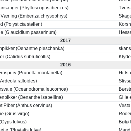
ransanger (Phylloscopus ibericus)
Tvers
 Værling (Emberiza chrysophrys)
Skag
d (Polysticta stelleri)
Kors
e (Glaucidium passerinum)
Hesse
2017
npikker (Oenanthe pleschanka)
skan
r (Calidris subruficollis)
Klyd
2016
Jernspurv (Prunella montanella)
Hirts
Ardeola ralloides)
Slivs
msvale (Oceanodroma leucorhoa)
Børst
tenpikker (Oenanthe isabellina)
Gille
t Piber (Anthus cervinus)
Vest
ne (Grus virgo)
Rode
(Gyps fulvus)
Bøtø 
jejle (Pluvialis fulva)
Mand