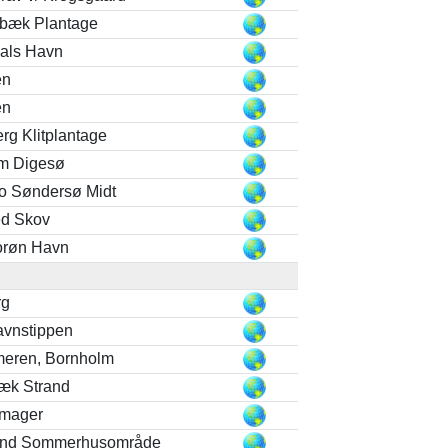
bæk Plantage
hals Havn
en
en
erg Klitplantage
m Digesø
o Søndersø Midt
ed Skov
orøn Havn
rg
vnstippen
eren, Bornholm
æk Strand
amager
and Sommerhusområde