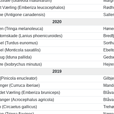
ksvale (Glareola maldivarum)
Margr
t Værling (Emberiza leucocephalos)
Rødh
ne (Antigone canadensis)
Salle
2020
en (Tringa melanoleuca)
Høne
tornskade (Lanius phoenicuroides)
Bredf
el (Turdus eunomus)
Sorth
l (Monticola saxatilis)
Ebelt
ug (Iduna pallida)
Geds
e (Ixobrychus minutus)
Hejr
2019
Pinicola enucleator)
Gilbj
anger (Curruca iberiae)
Mand
et Værling (Emberiza bruniceps)
Blåv
sanger (Acrocephalus agricola)
Blåv
 (Circaetus gallicus)
Trehø
en (Tringa flavipes)
Nørr