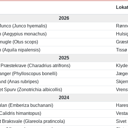
Loka
2026
Junco (Junco hyemalis)
Rønn
b (Aegypius monachus)
Hulsi
nugle (Otus scops)
Græs
 (Aquila nipalensis)
Tissø
2025
 Præstekrave (Charadrius atrifrons)
Klyd
anger (Phylloscopus bonelli)
Jæger
And (Anas rubripes)
Skjer
t Spurv (Zonotrichia albicollis)
Vrens
2024
ulan (Emberiza buchanani)
Hares
(Calidris himantopus)
Vest
 Braksvale (Glareola pratincola)
Sivet