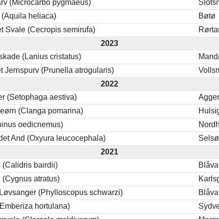
rv (Microcarbo pygmaeus)
Slot
 (Aquila heliaca)
Bøtø
t Svale (Cecropis semirufa)
Rørta
2023
skade (Lanius cristatus)
Mand
t Jernspurv (Prunella atrogularis)
Volls
2022
r (Setophaga aestiva)
Agger
igeørn (Clanga pomarina)
Hulsi
rhinus oedicnemus)
Nordh
et And (Oxyura leucocephala)
Sels
2021
 (Calidris bairdii)
Blåva
 (Cygnus atratus)
Karls
Løvsanger (Phylloscopus schwarzi)
Blåv
(Emberiza hortulana)
Sydve