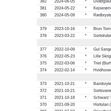
382
2024-06-05
*
Dværgska
381
2024-05-22
*
Kejserørn
380
2024-05-09
*
Rødbryste
379
2023-10-16
*
Brun Torn
378
2023-03-22
*
Sortstrube
377
2022-10-09
*
Gul Sange
376
2022-05-23
*
Lille Skr
375
2022-03-06
*
Triel (Bu
374
2022-02-14
*
Hvidhoved
373
2021-10-21
*
Bairdsryle
372
2021-10-21
Sortsvane
371
2021-10-18
*
Schwarz' 
370
2021-09-20
Hortulan 