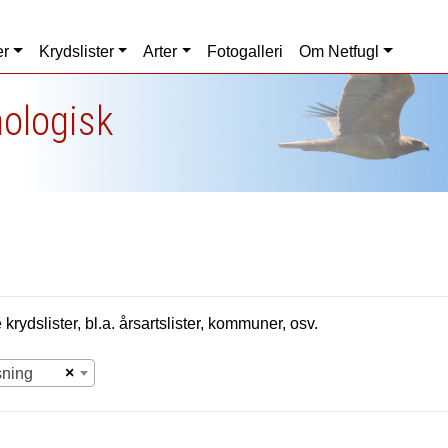
er
Krydslister
Arter
Fotogalleri
Om Netfugl
nologisk
krydslister, bl.a. årsartslister, kommuner, osv.
×
sning