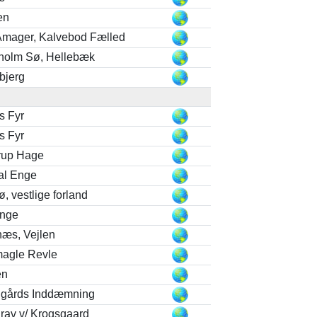
en
Amager, Kalvebod Fælled
holm Sø, Hellebæk
bjerg
s Fyr
s Fyr
rup Hage
al Enge
, vestlige forland
Enge
næs, Vejlen
agle Revle
en
dgårds Inddæmning
rav v/ Krogsgaard