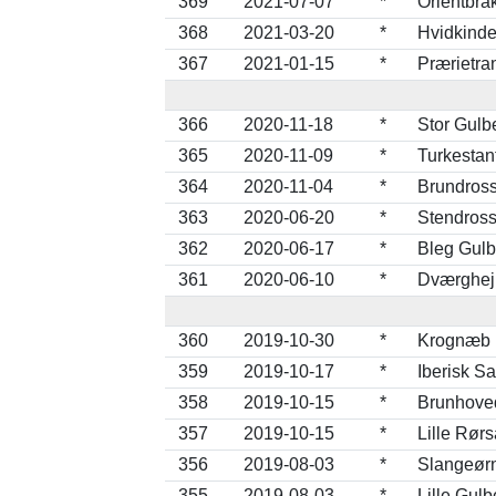
369
2021-07-07
*
Orientbra
368
2021-03-20
*
Hvidkinde
367
2021-01-15
*
Prærietra
366
2020-11-18
*
Stor Gulb
365
2020-11-09
*
Turkestan
364
2020-11-04
*
Brundross
363
2020-06-20
*
Stendrosse
362
2020-06-17
*
Bleg Gulb
361
2020-06-10
*
Dværghejr
360
2019-10-30
*
Krognæb (
359
2019-10-17
*
Iberisk S
358
2019-10-15
*
Brunhoved
357
2019-10-15
*
Lille Rør
356
2019-08-03
*
Slangeørn
355
2019-08-03
*
Lille Gulb