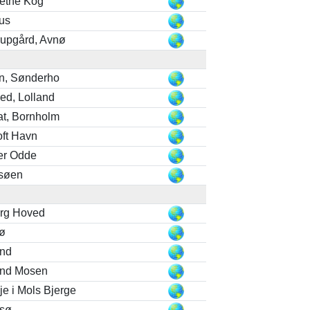
ethe Kog
us
rupgård, Avnø
n, Sønderho
jed, Lolland
at, Bornholm
oft Havn
er Odde
esøen
erg Hoved
ø
and
and Mosen
je i Mols Bjerge
esø