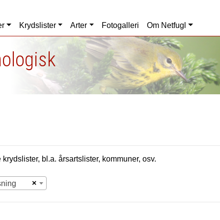
er
Krydslister
Arter
Fotogalleri
Om Netfugl
nologisk
krydslister, bl.a. årsartslister, kommuner, osv.
×
sning