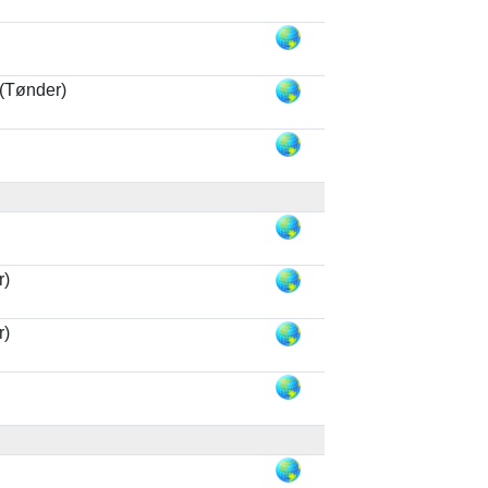
(Tønder)
r)
r)