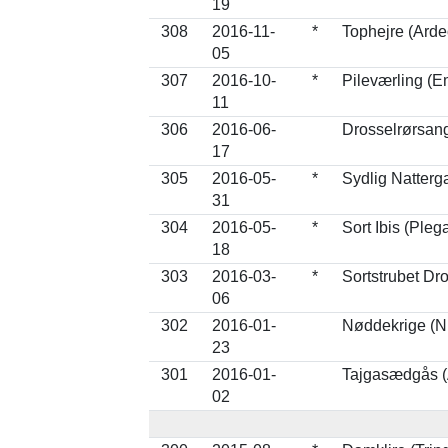
19
308
2016-11-
*
Tophejre (Ardeo
05
307
2016-10-
*
Pileværling (E
11
306
2016-06-
Drosselrørsan
17
305
2016-05-
*
Sydlig Natterg
31
304
2016-05-
*
Sort Ibis (Plega
18
303
2016-03-
*
Sortstrubet Dro
06
302
2016-01-
Nøddekrige (Nu
23
301
2016-01-
Tajgasædgås (A
02