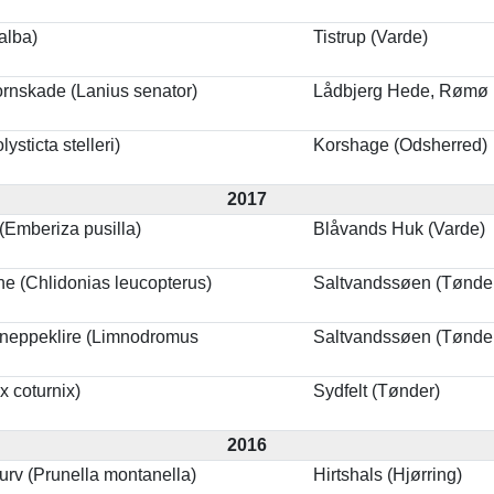
alba)
Tistrup (Varde)
rnskade (Lanius senator)
Lådbjerg Hede, Rømø 
ysticta stelleri)
Korshage (Odsherred)
2017
(Emberiza pusilla)
Blåvands Huk (Varde)
ne (Chlidonias leucopterus)
Saltvandssøen (Tønde
neppeklire (Limnodromus
Saltvandssøen (Tønde
x coturnix)
Sydfelt (Tønder)
2016
purv (Prunella montanella)
Hirtshals (Hjørring)