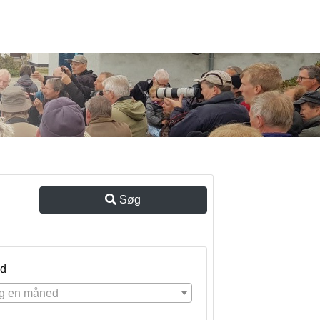
Søg
d
g en måned