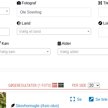
Fotograf
Tit
Land
Lo
Vælg et land
Køn
Alder
Vælg køn
Vælg alder
SØGERESULTATER (1 FOTO)
PER SIDE:
Se
Se link
Skovhornugle
(
Asio otus
)