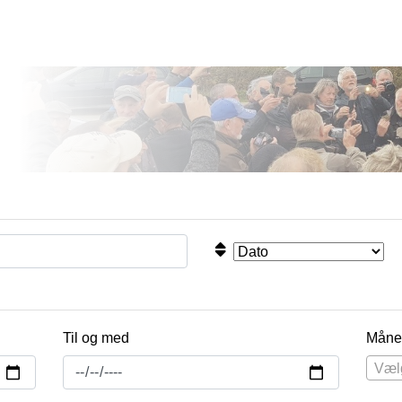
Til og med
Måne
Væl