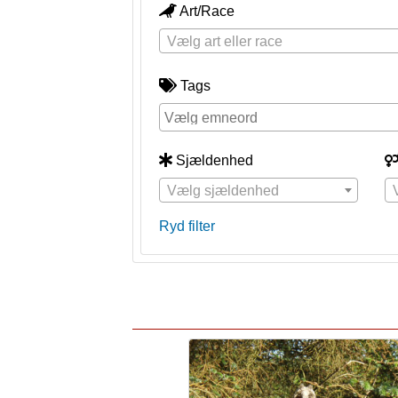
Art/Race
Vælg art eller race
Tags
Sjældenhed
Vælg sjældenhed
Ryd filter