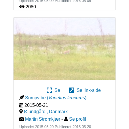
Uploadet 2016-05-09 Publiceret
2016-05-09
2080
Se
Se link-side
Sumpvibe
(
Vanellus leucurus
)
2015-05-21
Ølundgård
,
Danmark
Martin Strømkjær
-
Se profil
Uploadet 2015-05-20 Publiceret
2015-05-20