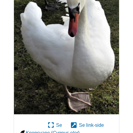
Se
Se link-side
Knopsvane
(
Cygnus olor
)