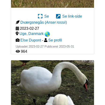
Se
Se link-side
Dværgsnegås
(
Anser rossii
)
2023-02-27
Uge
,
Danmark
Else Dupont
-
Se profil
Uploadet 2023-02-27 Publiceret
2023-05-31
964