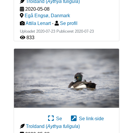
Troldand
(
Aythya fuligula
)
2020-05-08
Egå Engsø
,
Danmark
Attila Lenart
-
Se profil
Uploadet 2020-07-23 Publiceret
2020-07-23
833
Se
Se link-side
Troldand
(
Aythya fuligula
)