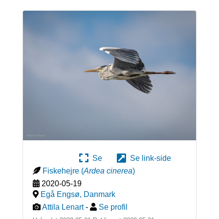
Se
Se link-side
Fiskehejre
(
Ardea cinerea
)
2020-05-19
Egå Engsø
,
Danmark
Attila Lenart
-
Se profil