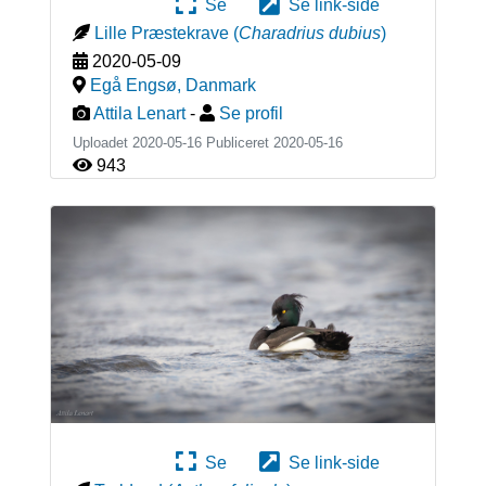
Se
Se link-side
Lille Præstekrave
(
Charadrius dubius
)
2020-05-09
Egå Engsø
,
Danmark
Attila Lenart
-
Se profil
Uploadet 2020-05-16 Publiceret
2020-05-16
943
Se
Se link-side