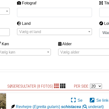
Fotograf
Tit
Land
Lo
Vælg et land
Køn
Alder
Vælg køn
Vælg alder
SØGERESULTATER (8 FOTOS)
PER SIDE:
Se
Se link
Revhejre
(
Egretta gularis
)
schistacea
(
underart
)