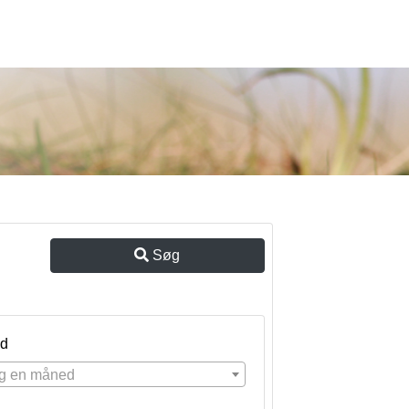
Søg
d
g en måned