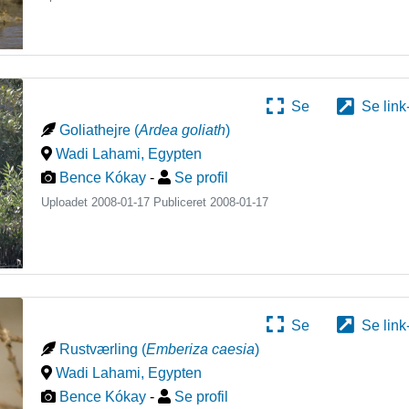
Se
Se link
Goliathejre
(
Ardea goliath
)
Wadi Lahami
,
Egypten
Bence Kókay
-
Se profil
Uploadet 2008-01-17 Publiceret
2008-01-17
Se
Se link
Rustværling
(
Emberiza caesia
)
Wadi Lahami
,
Egypten
Bence Kókay
-
Se profil