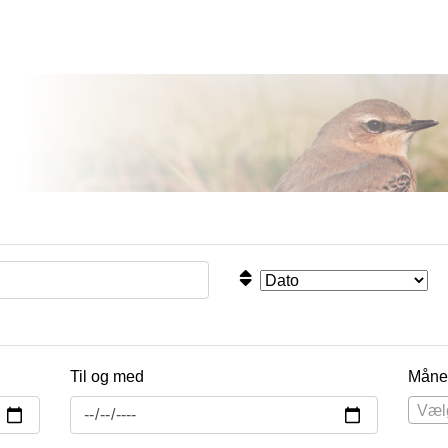
Til og med
Måne
Væl