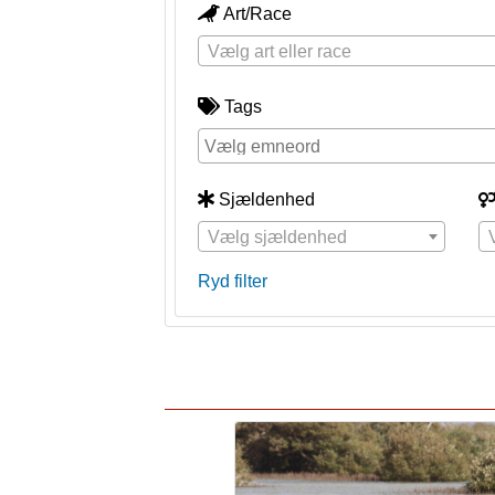
Art/Race
Vælg art eller race
Tags
Sjældenhed
Vælg sjældenhed
Ryd filter