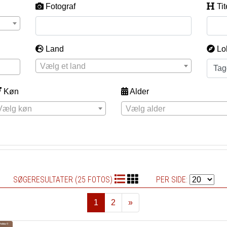
Fotograf
Tit
Land
Lo
Vælg et land
Køn
Alder
Vælg køn
Vælg alder
SØGERESULTATER (25 FOTOS)
PER SIDE:
1
2
»
Næste