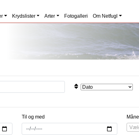
er
Krydslister
Arter
Fotogalleri
Om Netfugl
Til og med
Måne
Væl