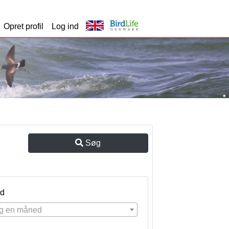
Opret profil
Log ind
Søg
d
g en måned