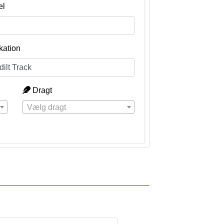
el
kation
Dragt
Vælg dragt