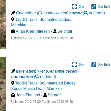
Se
Se link
Ørkenløber
(
Cursorius cursor
)
cursor
(
underart
)
Tagdilt Track, Boumalne Dades
,
Marokko
Allan Kjær Villesen
-
Se profil
Uploadet 2015-05-10 Publiceret
2015-05-10
Se
Se link
Ørkenstenpikker
(
Oenanthe deserti
)
homochroa
(
underart
)
Tagdilt Track, Boumaïne ed Dades,
Souss Massa Draa
,
Marokko
Jens Thalund
-
Se profil
Uploadet 2012-06-30 Publiceret
2012-06-30