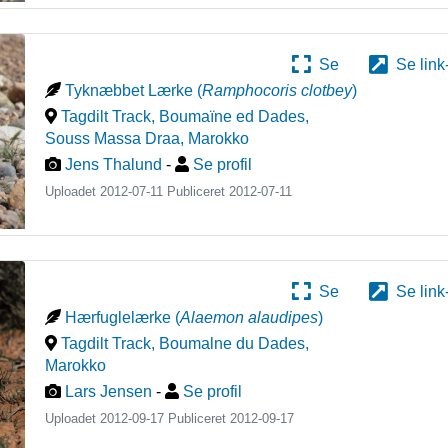
Se
Se link
Tyknæbbet Lærke
(
Ramphocoris clotbey
)
Tagdilt Track, Boumaïne ed Dades,
Souss Massa Draa
,
Marokko
Jens Thalund
-
Se profil
Uploadet 2012-07-11 Publiceret
2012-07-11
Se
Se link
Hærfuglelærke
(
Alaemon alaudipes
)
Tagdilt Track, Boumalne du Dades
,
Marokko
Lars Jensen
-
Se profil
Uploadet 2012-09-17 Publiceret
2012-09-17