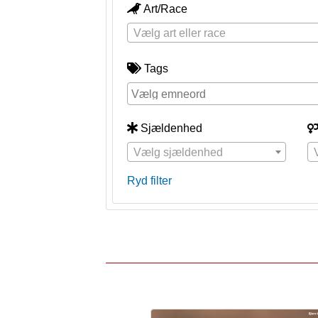
Art/Race
Vælg art eller race
Tags
Sjældenhed
Vælg sjældenhed
Ryd filter