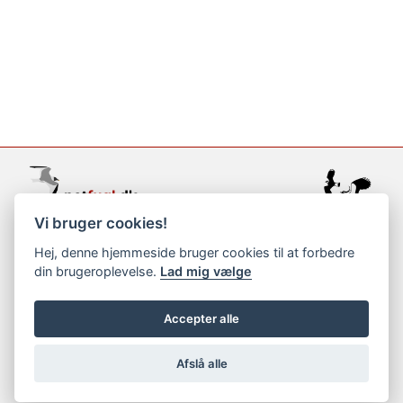
Vi bruger cookies!
support@netfugl.dk
Hej, denne hjemmeside bruger cookies til at forbedre
din brugeroplevelse.
Lad mig vælge
copyright © 2002-2023
Accepter alle
Afslå alle