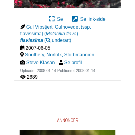
Se
Se link-side
Gul Vipstjert, Gulhovedet (ssp.
flavissima)
(
Motacilla flava
)
flavissima
(
underart
)
2007-06-05
Southery, Norfolk
,
Storbritannien
Steve Klasan
-
Se profil
Uploadet 2008-01-14 Publiceret
2008-01-14
2689
ANNONCER