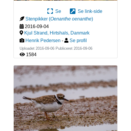
Se
Se link-side
Stenpikker
(
Oenanthe oenanthe
)
2016-09-04
Kjul Strand, Hirtshals
,
Danmark
Henrik Pedersen
-
Se profil
Uploadet 2016-09-06 Publiceret
2016-09-06
1584