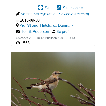
Se
Se link-side
Sortstrubet Bynkefugl
(
Saxicola rubicola
)
2015-09-30
Kjul Strand, Hirtshals.
,
Danmark
Henrik Pedersen
-
Se profil
Uploadet 2015-10-13 Publiceret
2015-10-13
1563