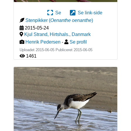
Se
Se link-side
Stenpikker
(
Oenanthe oenanthe
)
2015-05-24
Kjul Strand, Hirtshals.
,
Danmark
Henrik Pedersen
-
Se profil
Uploadet 2015-06-05 Publiceret
2015-06-05
1461