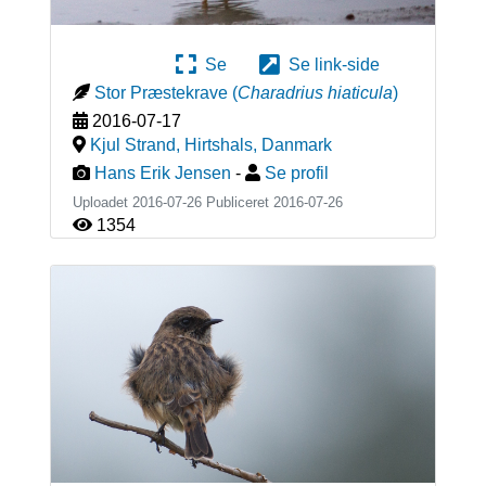
Se
Se link-side
Stor Præstekrave
(
Charadrius hiaticula
)
2016-07-17
Kjul Strand, Hirtshals
,
Danmark
Hans Erik Jensen
-
Se profil
Uploadet 2016-07-26 Publiceret
2016-07-26
1354