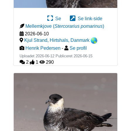
Se
Se link-side
Mellemkjove
(
Stercorarius pomarinus
)
2026-06-10
Kjul Strand, Hirtshals
,
Danmark
Henrik Pedersen
-
Se profil
Uploadet 2026-06-12 Publiceret
2026-06-15
2
1
290