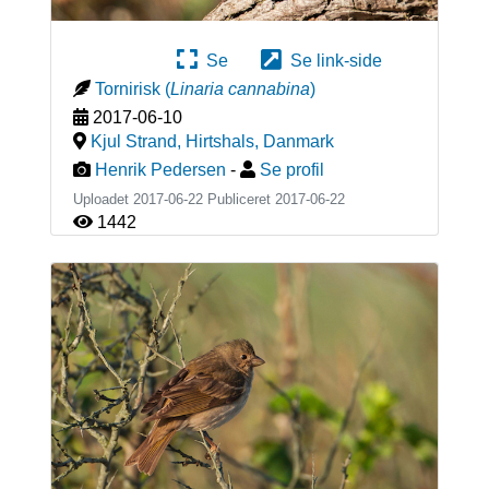
Se
Se link-side
Tornirisk
(
Linaria cannabina
)
2017-06-10
Kjul Strand, Hirtshals
,
Danmark
Henrik Pedersen
-
Se profil
Uploadet 2017-06-22 Publiceret
2017-06-22
1442