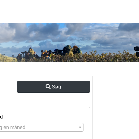
Søg
d
g en måned