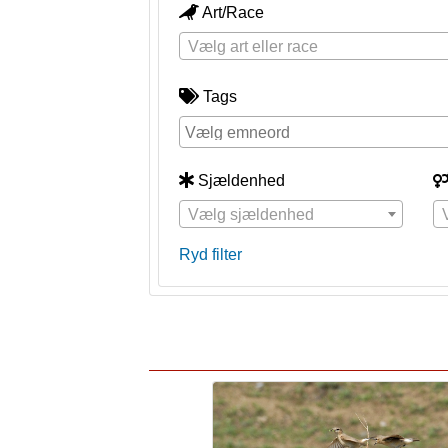
Art/Race
Vælg art eller race
Tags
Sjældenhed
Vælg sjældenhed
Ryd filter