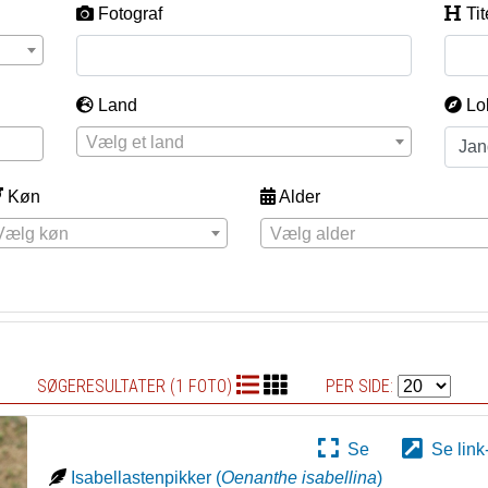
Fotograf
Tit
Land
Lo
Vælg et land
Køn
Alder
Vælg køn
Vælg alder
SØGERESULTATER (1 FOTO)
PER SIDE:
Se
Se link
Isabellastenpikker
(
Oenanthe isabellina
)