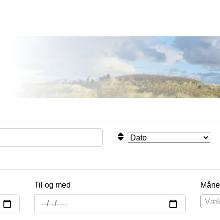
Til og med
Måne
Væl