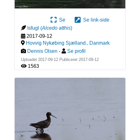
Se
Se link-side
Isfugl
(
Alcedo atthis
)
2017-09-12
Hovvig Nykøbing Sjælland.
,
Danmark
Dennis Olsen
-
Se profil
Uploadet 2017-09-12 Publiceret
2017-09-12
1563