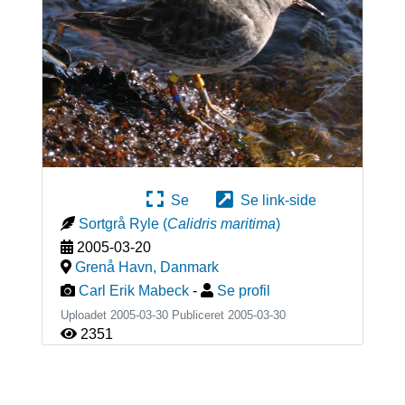
Se
Se link-side
Sortgrå Ryle
(
Calidris maritima
)
2005-03-20
Grenå Havn
,
Danmark
Carl Erik Mabeck
-
Se profil
Uploadet 2005-03-30 Publiceret
2005-03-30
2351