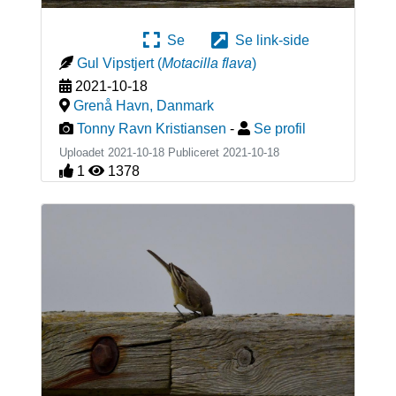
Se
Se link-side
Gul Vipstjert
(
Motacilla flava
)
2021-10-18
Grenå Havn
,
Danmark
Tonny Ravn Kristiansen
-
Se profil
Uploadet 2021-10-18 Publiceret
2021-10-18
1
1378