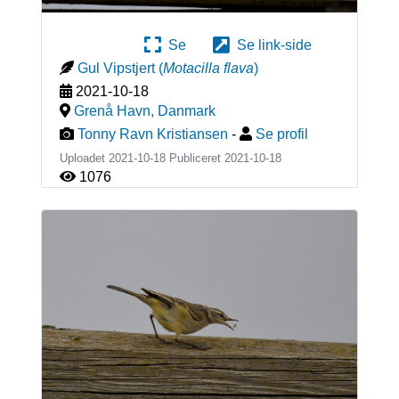
Se
Se link-side
Gul Vipstjert
(
Motacilla flava
)
2021-10-18
Grenå Havn
,
Danmark
Tonny Ravn Kristiansen
-
Se profil
Uploadet 2021-10-18 Publiceret
2021-10-18
1076