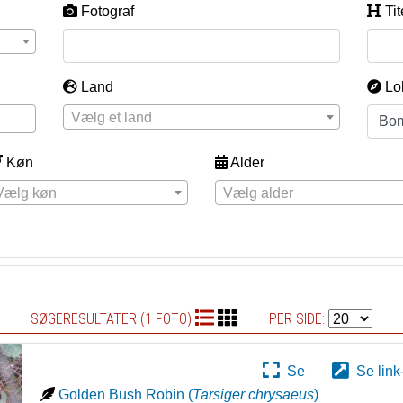
Fotograf
Tit
Land
Lo
Vælg et land
Køn
Alder
Vælg køn
Vælg alder
SØGERESULTATER (1 FOTO)
PER SIDE:
Se
Se link
Golden Bush Robin
(
Tarsiger chrysaeus
)