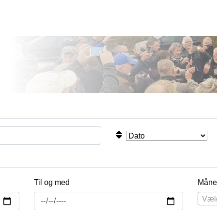
Til og med
Måne
Væl