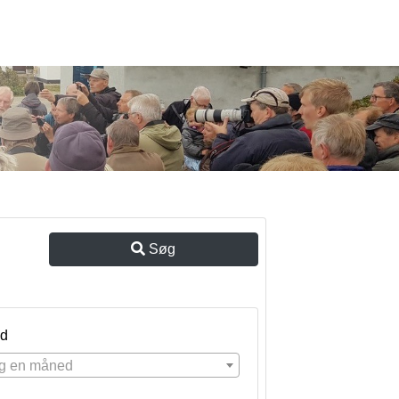
Søg
d
g en måned