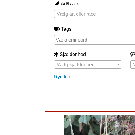
Art/Race
Vælg art eller race
Tags
Sjældenhed
Vælg sjældenhed
Ryd filter