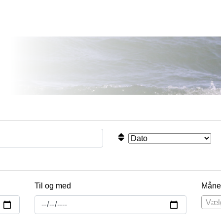
Til og med
Måne
Væl