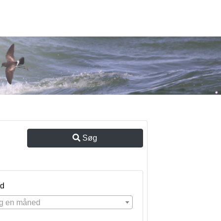
Søg
d
g en måned