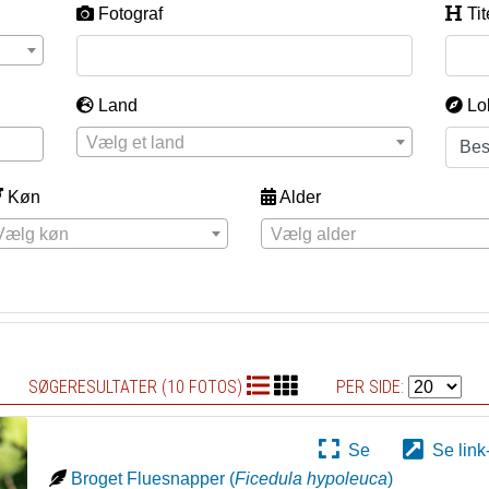
Fotograf
Tit
Land
Lo
Vælg et land
Køn
Alder
Vælg køn
Vælg alder
SØGERESULTATER (10 FOTOS)
PER SIDE:
Se
Se link
Broget Fluesnapper
(
Ficedula hypoleuca
)