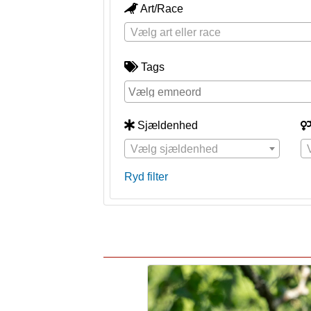
Art/Race
Vælg art eller race
Tags
Sjældenhed
Vælg sjældenhed
Ryd filter