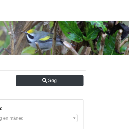
Søg
d
g en måned