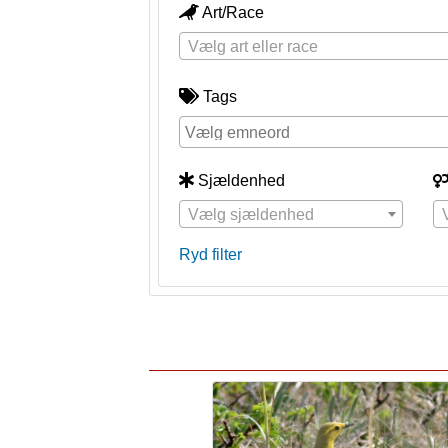
Art/Race
Vælg art eller race
Tags
Sjældenhed
Vælg sjældenhed
Ryd filter