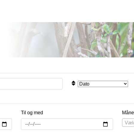
Til og med
Måne
Væl