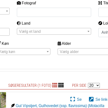
Fotograf
Tit
Land
Lo
Vælg et land
Køn
Alder
Vælg køn
Vælg alder
SØGERESULTATER (1 FOTO)
PER SIDE:
Se
Se link
Gul Vipstjert, Gulhovedet (ssp. flavissima)
(
Motacilla