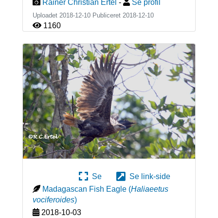
Rainer Christian Ertel
-
Se profil
Uploadet 2018-12-10 Publiceret
2018-12-10
1160
Se
Se link-side
Madagascan Fish Eagle
(
Haliaeetus
vociferoides
)
2018-10-03