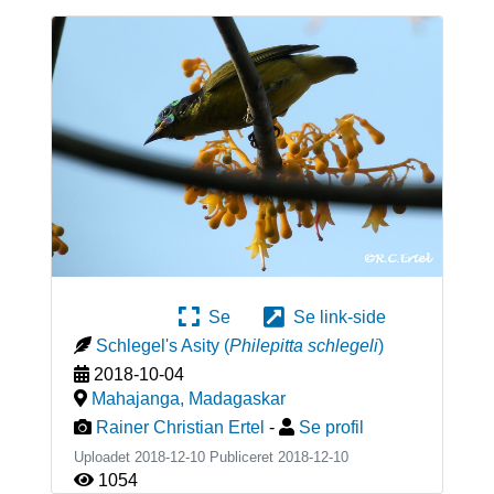
Se
Se link-side
Schlegel's Asity
(
Philepitta schlegeli
)
2018-10-04
Mahajanga
,
Madagaskar
Rainer Christian Ertel
-
Se profil
Uploadet 2018-12-10 Publiceret
2018-12-10
1054