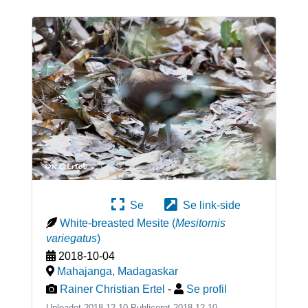
Se
Se link-side
White-breasted Mesite
(
Mesitornis
variegatus
)
2018-10-04
Mahajanga
,
Madagaskar
Rainer Christian Ertel
-
Se profil
Uploadet 2018-12-10 Publiceret
2018-12-10