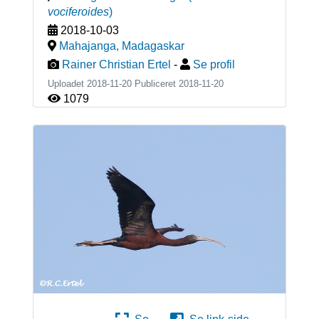
vociferoides
)
2018-10-03
Mahajanga
,
Madagaskar
Rainer Christian Ertel
-
Se profil
Uploadet 2018-11-20 Publiceret
2018-11-20
1079