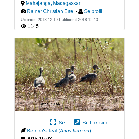
Mahajanga
,
Madagaskar
Rainer Christian Ertel
-
Se profil
Uploadet 2018-12-10 Publiceret
2018-12-10
1145
Se
Se link-side
Bernier's Teal
(
Anas bernieri
)
2018-10-03