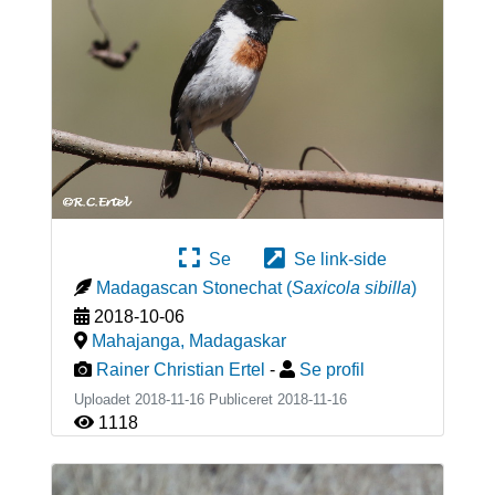
Se
Se link-side
Madagascan Stonechat
(
Saxicola sibilla
)
2018-10-06
Mahajanga
,
Madagaskar
Rainer Christian Ertel
-
Se profil
Uploadet 2018-11-16 Publiceret
2018-11-16
1118