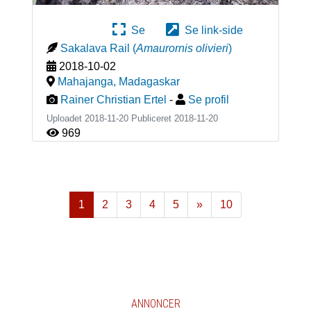
Se
Se link-side
Sakalava Rail
(
Amaurornis olivieri
)
2018-10-02
Mahajanga
,
Madagaskar
Rainer Christian Ertel
-
Se profil
Uploadet 2018-11-20 Publiceret
2018-11-20
969
1
2
3
4
5
»
10
Næste
ANNONCER