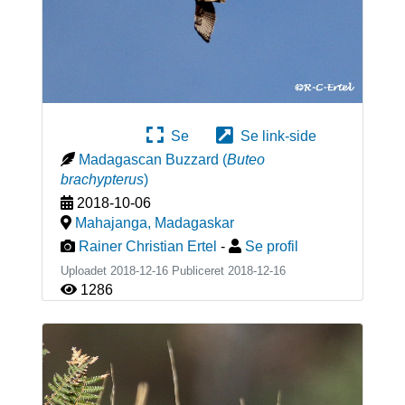
Se
Se link-side
Madagascan Buzzard
(
Buteo
brachypterus
)
2018-10-06
Mahajanga
,
Madagaskar
Rainer Christian Ertel
-
Se profil
Uploadet 2018-12-16 Publiceret
2018-12-16
1286