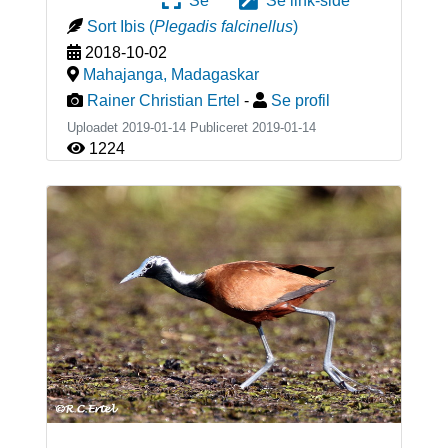
Se
Se link-side
Sort Ibis
(
Plegadis falcinellus
)
2018-10-02
Mahajanga
,
Madagaskar
Rainer Christian Ertel
-
Se profil
Uploadet 2019-01-14 Publiceret
2019-01-14
1224