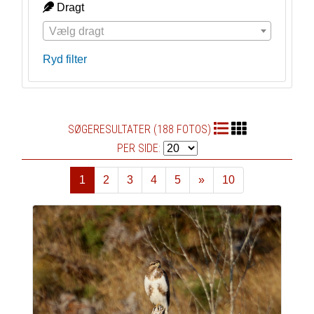
Dragt
Vælg dragt
Ryd filter
SØGERESULTATER (188 FOTOS)
PER SIDE:
1
2
3
4
5
»
10
Næste