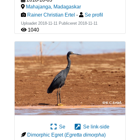
Mahajanga
,
Madagaskar
Rainer Christian Ertel
-
Se profil
Uploadet 2018-11-11 Publiceret
2018-11-11
1040
Se
Se link-side
Dimorphic Egret
(
Egretta dimorpha
)