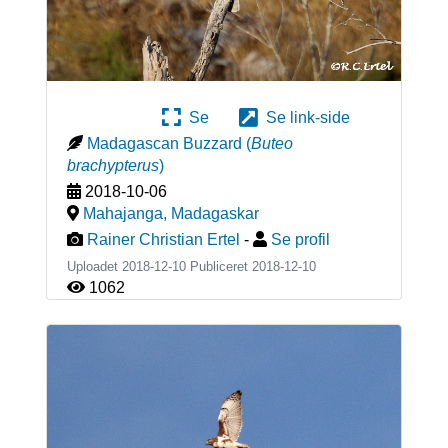
Se
Se link-side
Madagascan Buzzard
(
Buteo
brachypterus
)
2018-10-06
Mahajanga
,
Madagaskar
Rainer Christian Ertel
-
Se profil
Uploadet 2018-12-10 Publiceret
2018-12-10
1062