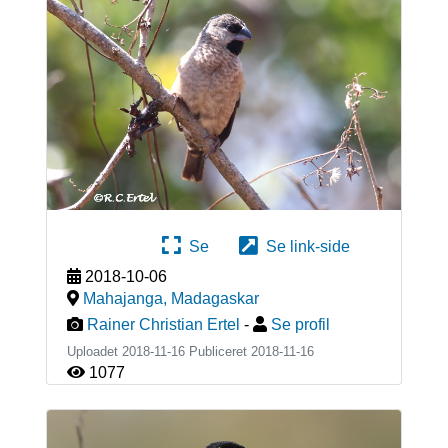
Se
Se link-side
2018-10-06
Mahajanga
,
Madagaskar
Rainer Christian Ertel
-
Se profil
Uploadet 2018-11-16 Publiceret
2018-11-16
1077