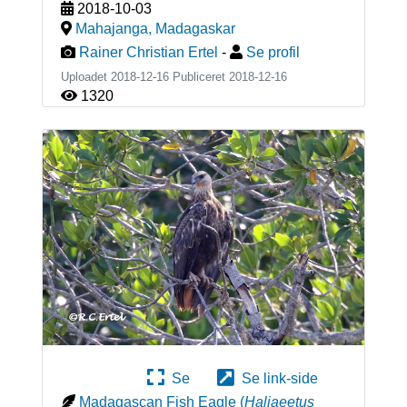
2018-10-03
Mahajanga
,
Madagaskar
Rainer Christian Ertel
-
Se profil
Uploadet 2018-12-16 Publiceret
2018-12-16
1320
Se
Se link-side
Madagascan Fish Eagle
(
Haliaeetus