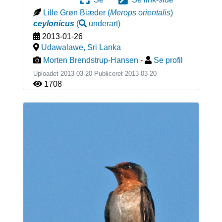
Lille Grøn Biæder
(
Merops orientalis
)
ceylonicus
(
underart
)
2013-01-26
Udawalawe
,
Sri Lanka
Morten Brendstrup-Hansen
-
Se profil
Uploadet 2013-03-20 Publiceret
2013-03-20
1708