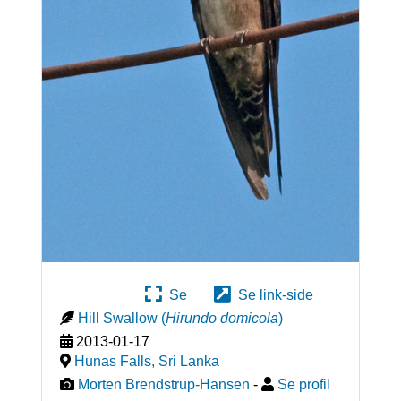
Se
Se link-side
Hill Swallow
(
Hirundo domicola
)
2013-01-17
Hunas Falls
,
Sri Lanka
Morten Brendstrup-Hansen
-
Se profil