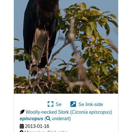
Se
Se link-side
Woolly-necked Stork
(
Ciconia episcopus
)
episcopus
(
underart
)
2013-01-16