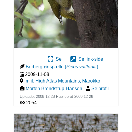
Se
Se link-side
Berbergrønspætte
(
Picus vaillantii
)
2009-11-08
Imlil, High Atlas Mountains
,
Marokko
Morten Brendstrup-Hansen
-
Se profil
Uploadet 2009-12-28 Publiceret
2009-12-28
2054