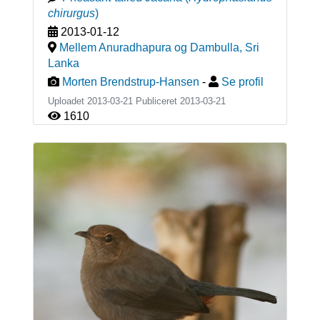
chirurgus
)
2013-01-12
Mellem Anuradhapura og Dambulla
,
Sri
Lanka
Morten Brendstrup-Hansen
-
Se profil
Uploadet 2013-03-21 Publiceret
2013-03-21
1610