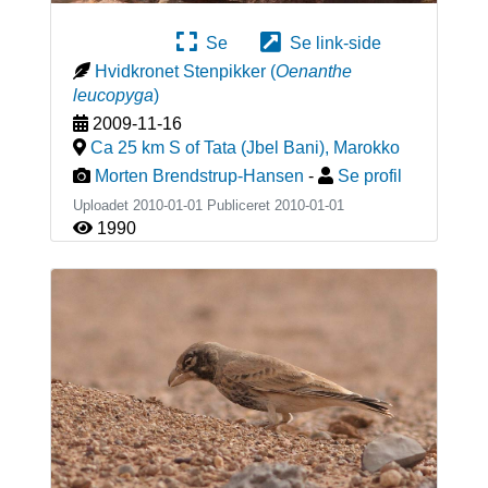
Se
Se link-side
Hvidkronet Stenpikker
(
Oenanthe
leucopyga
)
2009-11-16
Ca 25 km S of Tata (Jbel Bani)
,
Marokko
Morten Brendstrup-Hansen
-
Se profil
Uploadet 2010-01-01 Publiceret
2010-01-01
1990