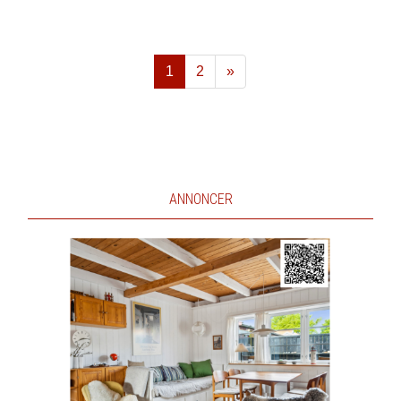
1
2
»
Næste
ANNONCER