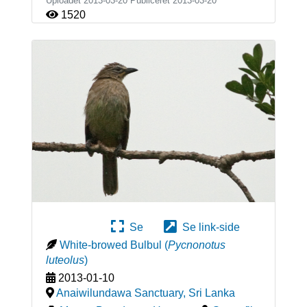
Uploadet 2013-03-20 Publiceret
2013-03-20
1520
Se
Se link-side
White-browed Bulbul
(
Pycnonotus
luteolus
)
2013-01-10
Anaiwilundawa Sanctuary
,
Sri Lanka