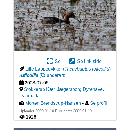
Se
Se link-side
Lille Lappedykker
(
Tachybaptus ruficollis
)
ruficollis
(
underart
)
2008-07-06
Stokkerup Kær, Jægersborg Dyrehave
,
Danmark
Morten Brendstrup-Hansen
-
Se profil
Uploadet 2009-01-10 Publiceret
2009-01-10
1928