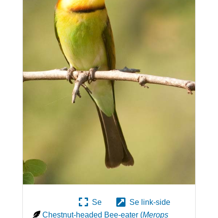
Se
Se link-side
Chestnut-headed Bee-eater
(
Merops