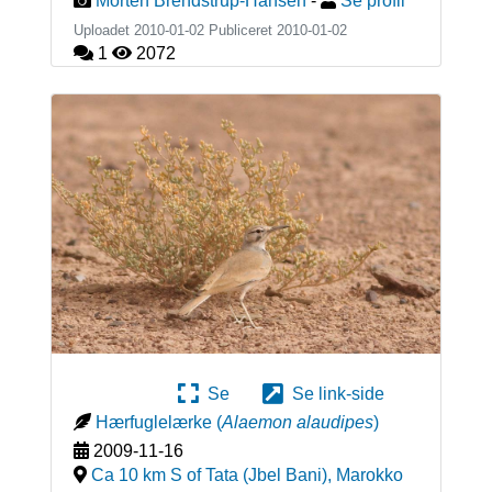
Morten Brendstrup-Hansen
-
Se profil
Uploadet 2010-01-02 Publiceret
2010-01-02
1
2072
Se
Se link-side
Hærfuglelærke
(
Alaemon alaudipes
)
2009-11-16
Ca 10 km S of Tata (Jbel Bani)
,
Marokko