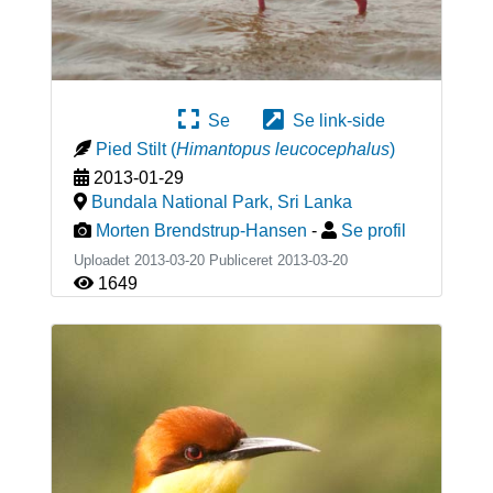
Se
Se link-side
Pied Stilt
(
Himantopus leucocephalus
)
2013-01-29
Bundala National Park
,
Sri Lanka
Morten Brendstrup-Hansen
-
Se profil
Uploadet 2013-03-20 Publiceret
2013-03-20
1649