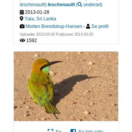
leschenaulti
)
leschenaulti
(
underart
)
2013-01-28
Yala
,
Sri Lanka
Morten Brendstrup-Hansen
-
Se profil
Uploadet 2013-03-20 Publiceret
2013-03-20
1592
Se
Se link-side