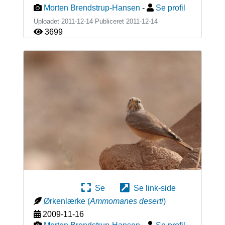
Morten Brendstrup-Hansen
-
Se profil
Uploadet 2011-12-14 Publiceret
2011-12-14
3699
Se
Se link-side
Ørkenlærke
(
Ammomanes deserti
)
2009-11-16