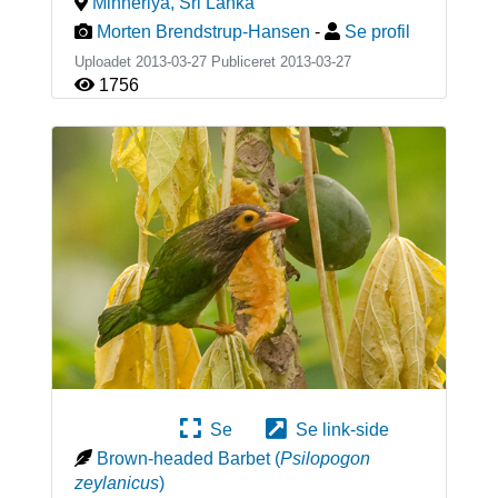
Minneriya
,
Sri Lanka
Morten Brendstrup-Hansen
-
Se profil
Uploadet 2013-03-27 Publiceret
2013-03-27
1756
Se
Se link-side
Brown-headed Barbet
(
Psilopogon
zeylanicus
)