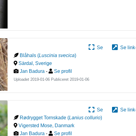
Se
Se link
Blåhals
(
Luscinia svecica
)
Särdal
,
Sverige
Jan Badura
-
Se profil
Uploadet 2019-01-06 Publiceret
2019-01-06
Se
Se link
Rødrygget Tornskade
(
Lanius collurio
)
Vigersted Mose
,
Danmark
Jan Badura
-
Se profil