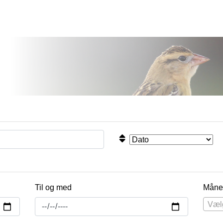
Til og med
Måne
Væl