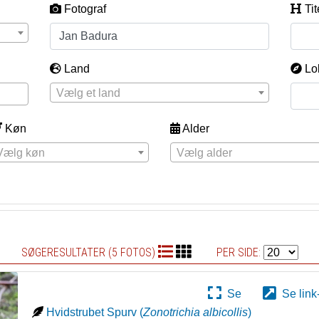
Fotograf
Tit
Land
Lo
Vælg et land
Køn
Alder
Vælg køn
Vælg alder
SØGERESULTATER (5 FOTOS)
PER SIDE:
Se
Se link
Hvidstrubet Spurv
(
Zonotrichia albicollis
)