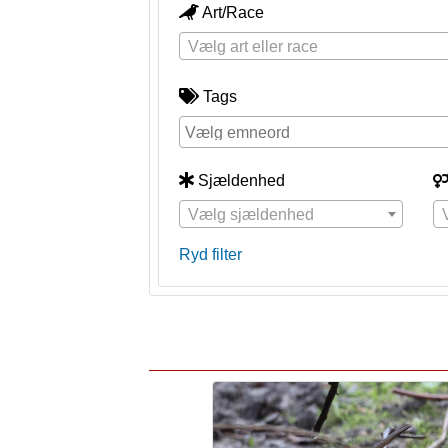
Art/Race
Vælg art eller race
Tags
Sjældenhed
Vælg sjældenhed
Ryd filter