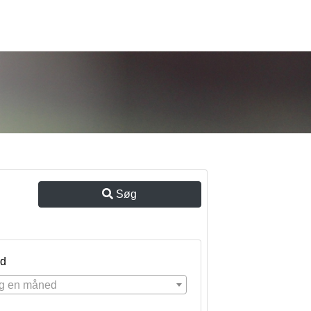
Søg
d
g en måned