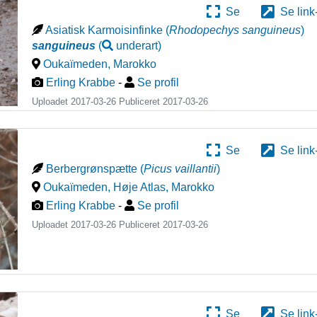
Se
Se link
Asiatisk Karmoisinfinke
(
Rhodopechys sanguineus
)
sanguineus
(
underart
)
Oukaïmeden
,
Marokko
Erling Krabbe
-
Se profil
Uploadet 2017-03-26 Publiceret
2017-03-26
Se
Se link
Berbergrønspætte
(
Picus vaillantii
)
Oukaïmeden, Høje Atlas
,
Marokko
Erling Krabbe
-
Se profil
Uploadet 2017-03-26 Publiceret
2017-03-26
Se
Se link