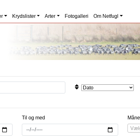
er
Krydslister
Arter
Fotogalleri
Om Netfugl
Til og med
Måne
Væl