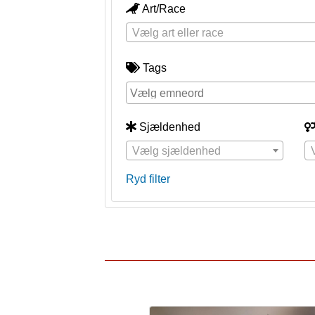
Art/Race
Vælg art eller race
Tags
Sjældenhed
Vælg sjældenhed
Ryd filter