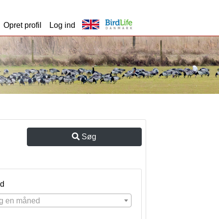
Opret profil
Log ind
Søg
d
g en måned