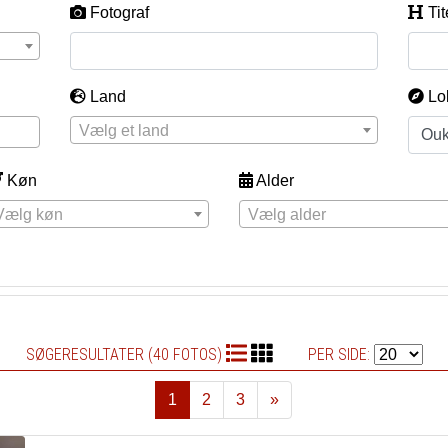
Fotograf
Tit
Land
Lo
Vælg et land
Køn
Alder
Vælg køn
Vælg alder
SØGERESULTATER (40 FOTOS)
PER SIDE:
1
2
3
»
Næste