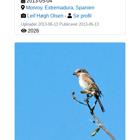
2013-05-04
Monroy, Extremadura
,
Spanien
Leif Høgh Olsen
-
Se profil
Uploadet 2013-06-13 Publiceret
2013-06-13
2026