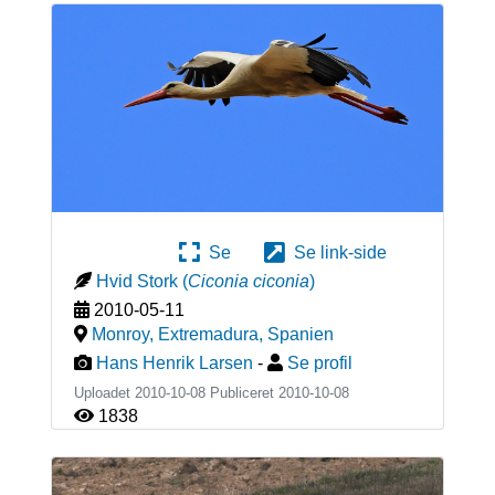
Se
Se link-side
Hvid Stork
(
Ciconia ciconia
)
2010-05-11
Monroy, Extremadura
,
Spanien
Hans Henrik Larsen
-
Se profil
Uploadet 2010-10-08 Publiceret
2010-10-08
1838