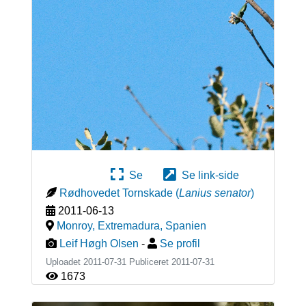
Se
Se link-side
Rødhovedet Tornskade
(
Lanius senator
)
2011-06-13
Monroy, Extremadura
,
Spanien
Leif Høgh Olsen
-
Se profil
Uploadet 2011-07-31 Publiceret
2011-07-31
1673