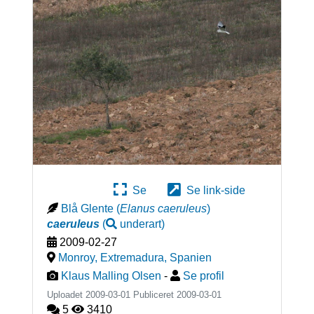
Se
Se link-side
Blå Glente
(
Elanus caeruleus
)
caeruleus
(
underart
)
2009-02-27
Monroy, Extremadura
,
Spanien
Klaus Malling Olsen
-
Se profil
Uploadet 2009-03-01 Publiceret
2009-03-01
5
3410