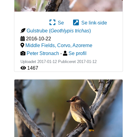
Se
Se link-side
Gulstrube
(
Geothlypis trichas
)
2016-10-22
Middle Fields, Corvo
,
Azorerne
Peter Stronach
-
Se profil
Uploadet 2017-01-12 Publiceret
2017-01-12
1467