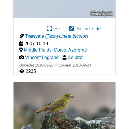
Se
Se link-side
Træsvale
(
Tachycineta bicolor
)
2007-10-19
Middle Fields, Corvo
,
Azorerne
Vincent Legrand
-
Se profil
Uploadet 2010-09-23 Publiceret
2010-09-23
2235