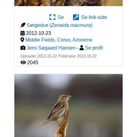
Se
Se link-side
Sørgedue
(
Zenaida macroura
)
2012-10-23
Middle Fields, Corvo
,
Azorerne
Jens Søgaard Hansen
-
Se profil
Uploadet 2012-10-22 Publiceret
2012-10-22
2045