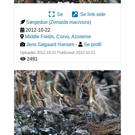
Se
Se link-side
Sørgedue
(
Zenaida macroura
)
2012-10-22
Middle Fields, Corvo
,
Azorerne
Jens Søgaard Hansen
-
Se profil
Uploadet 2012-10-21 Publiceret
2012-10-21
2491