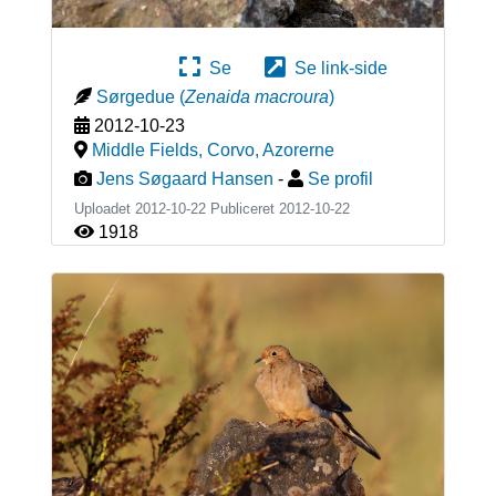
Se
Se link-side
Sørgedue
(
Zenaida macroura
)
2012-10-23
Middle Fields, Corvo
,
Azorerne
Jens Søgaard Hansen
-
Se profil
Uploadet 2012-10-22 Publiceret
2012-10-22
1918