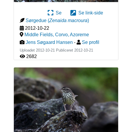
Se
Se link-side
Sørgedue
(
Zenaida macroura
)
2012-10-22
Middle Fields, Corvo
,
Azorerne
Jens Søgaard Hansen
-
Se profil
Uploadet 2012-10-21 Publiceret
2012-10-21
2682