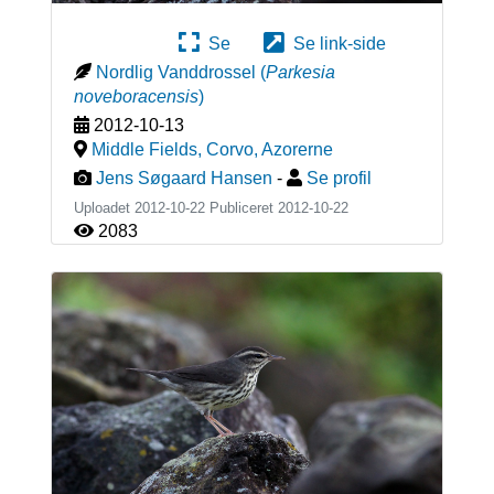
Se
Se link-side
Nordlig Vanddrossel
(
Parkesia
noveboracensis
)
2012-10-13
Middle Fields, Corvo
,
Azorerne
Jens Søgaard Hansen
-
Se profil
Uploadet 2012-10-22 Publiceret
2012-10-22
2083