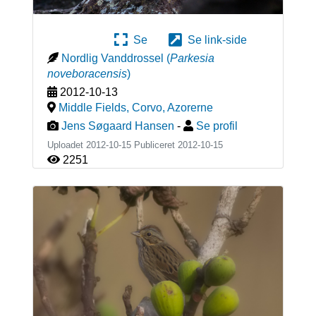
Se
Se link-side
Nordlig Vanddrossel
(
Parkesia
noveboracensis
)
2012-10-13
Middle Fields, Corvo
,
Azorerne
Jens Søgaard Hansen
-
Se profil
Uploadet 2012-10-15 Publiceret
2012-10-15
2251