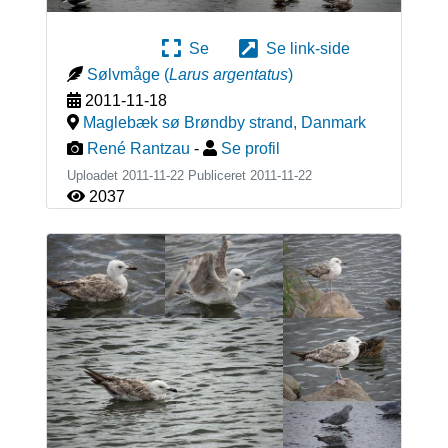
Se
Se link-side
Sølvmåge
(
Larus argentatus
)
2011-11-18
Maglebæk sø Brøndby strand
,
Danmark
René Rantzau
-
Se profil
Uploadet 2011-11-22 Publiceret
2011-11-22
2037