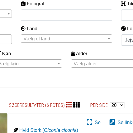
Fotograf
Tit
Land
Lo
Vælg et land
Køn
Alder
Vælg køn
Vælg alder
SØGERESULTATER (6 FOTOS)
PER SIDE:
Se
Se link
Hvid Stork
(
Ciconia ciconia
)