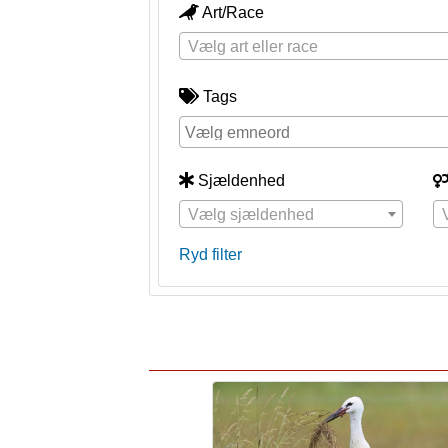
Art/Race
Vælg art eller race
Tags
Sjældenhed
Vælg sjældenhed
Ryd filter