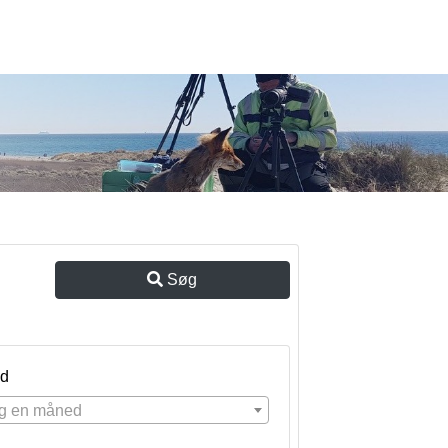
Søg
d
g en måned