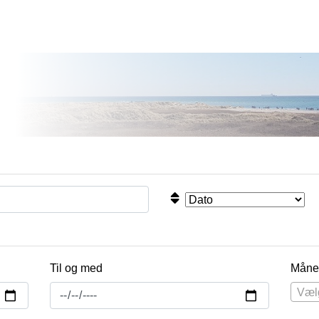
Til og med
Måne
Væl