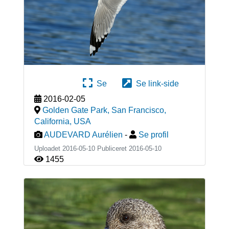
Se
Se link-side
2016-02-05
Golden Gate Park, San Francisco,
California
,
USA
AUDEVARD Aurélien
-
Se profil
Uploadet 2016-05-10 Publiceret
2016-05-10
1455