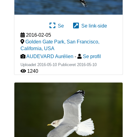
Se
Se link-side
2016-02-05
Golden Gate Park, San Francisco,
California
,
USA
AUDEVARD Aurélien
-
Se profil
Uploadet 2016-05-10 Publiceret
2016-05-10
1240