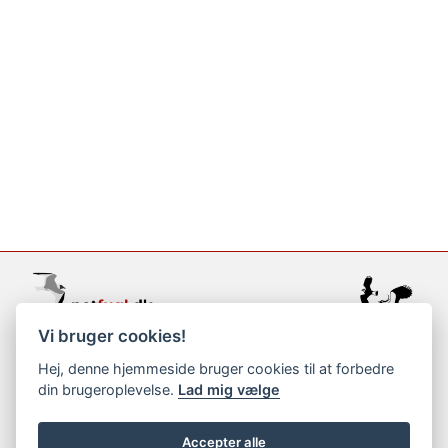
Vi bruger cookies!
support@netfugl.dk
Hej, denne hjemmeside bruger cookies til at forbedre
din brugeroplevelse.
Lad mig vælge
copyright © 2002-2023
Accepter alle