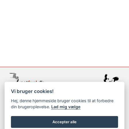
Vi bruger cookies!
support@netfugl.dk
Hej, denne hjemmeside bruger cookies til at forbedre
din brugeroplevelse.
Lad mig vælge
copyright © 2002-2023
Accepter alle