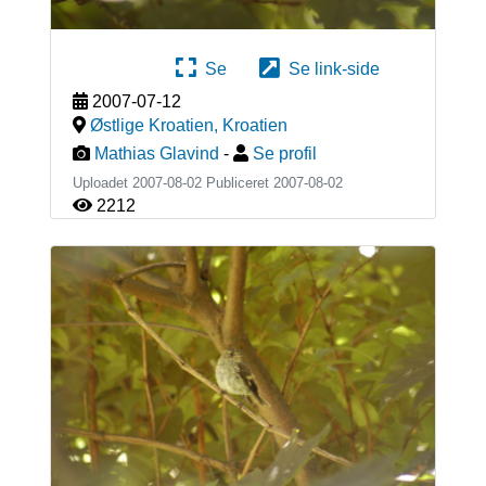
Se
Se link-side
2007-07-12
Østlige Kroatien
,
Kroatien
Mathias Glavind
-
Se profil
Uploadet 2007-08-02 Publiceret
2007-08-02
2212