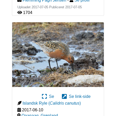
Flemming Pagh Jensen
-
Se profil
Uploadet 2017-07-05 Publiceret
2017-07-05
1704
Se
Se link-side
Islandsk Ryle
(
Calidris canutus
)
2017-06-10
Qaanaaq
,
Grønland