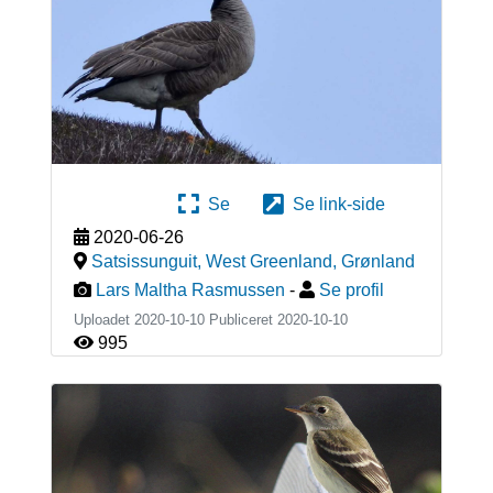
Se
Se link-side
2020-06-26
Satsissunguit, West Greenland
,
Grønland
Lars Maltha Rasmussen
-
Se profil
Uploadet 2020-10-10 Publiceret
2020-10-10
995