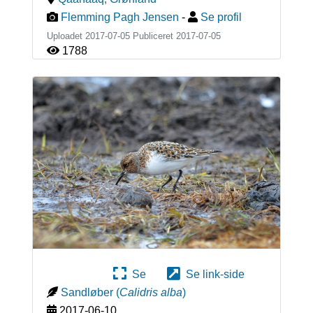
Flemming Pagh Jensen
-
Se profil
Uploadet 2017-07-05 Publiceret
2017-07-05
1788
Se
Se link-side
Sandløber
(
Calidris alba
)
2017-06-10