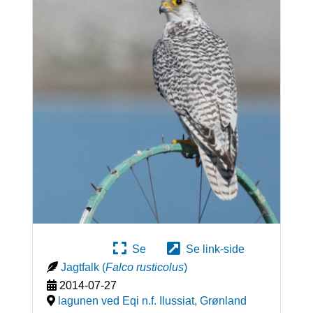
Se
Se link-side
Jagtfalk
(
Falco rusticolus
)
2014-07-27
lagunen ved Eqi n.f. Ilussiat
,
Grønland