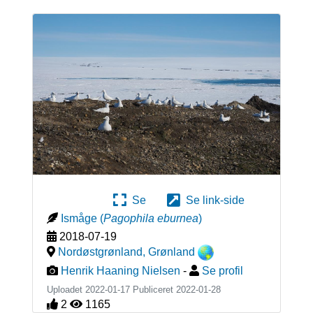
Se
Se link-side
Ismåge
(
Pagophila eburnea
)
2018-07-19
Nordøstgrønland
,
Grønland
Henrik Haaning Nielsen
-
Se profil
Uploadet 2022-01-17 Publiceret
2022-01-28
2
1165