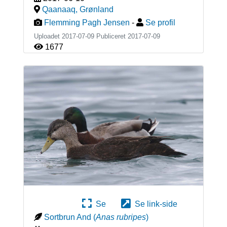
Qaanaaq
,
Grønland
Flemming Pagh Jensen
-
Se profil
Uploadet 2017-07-09 Publiceret
2017-07-09
1677
Se
Se link-side
Sortbrun And
(
Anas rubripes
)