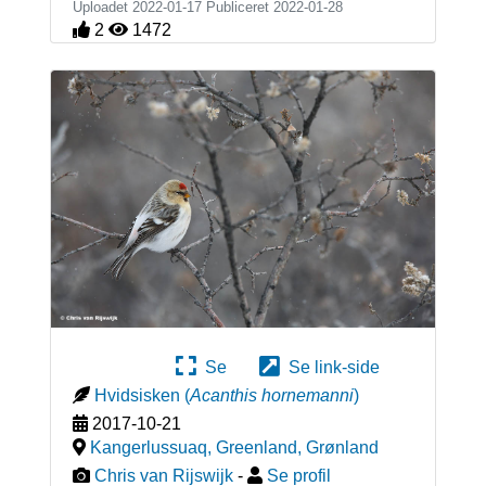
Uploadet 2022-01-17 Publiceret
2022-01-28
2
1472
Se
Se link-side
Hvidsisken
(
Acanthis hornemanni
)
2017-10-21
Kangerlussuaq, Greenland
,
Grønland
Chris van Rijswijk
-
Se profil