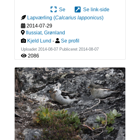
Se
Se link-side
Lapværling
(
Calcarius lapponicus
)
2014-07-29
Ilussiat
,
Grønland
Kjeld Lund
-
Se profil
Uploadet 2014-08-07 Publiceret
2014-08-07
2086