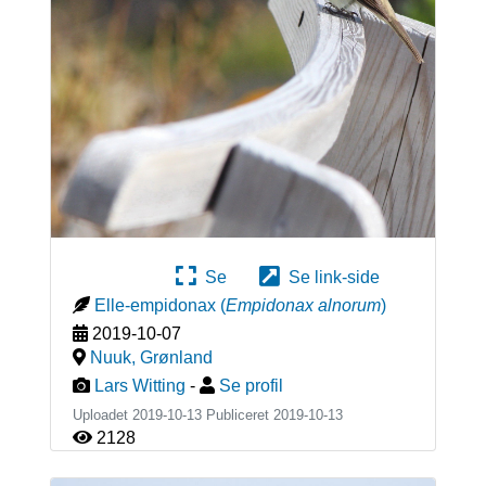
Se
Se link-side
Elle-empidonax
(
Empidonax alnorum
)
2019-10-07
Nuuk
,
Grønland
Lars Witting
-
Se profil
Uploadet 2019-10-13 Publiceret
2019-10-13
2128