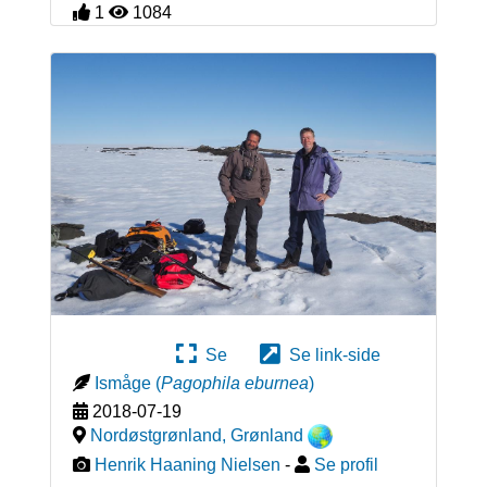
1
1084
Se
Se link-side
Ismåge
(
Pagophila eburnea
)
2018-07-19
Nordøstgrønland
,
Grønland
Henrik Haaning Nielsen
-
Se profil