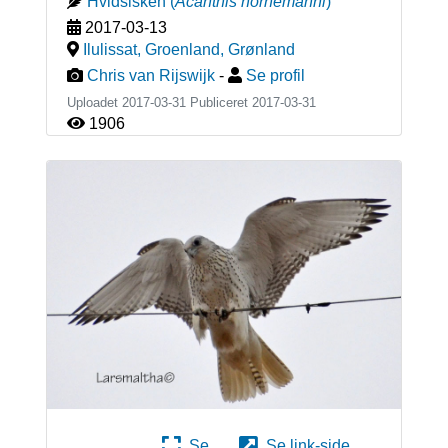
Hvidsisken
(
Acanthis hornemanni
)
2017-03-13
Ilulissat, Groenland
,
Grønland
Chris van Rijswijk
-
Se profil
Uploadet 2017-03-31 Publiceret
2017-03-31
1906
Se
Se link-side