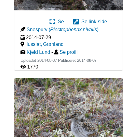
Se
Se link-side
Snespurv
(
Plectrophenax nivalis
)
2014-07-29
Ilussiat
,
Grønland
Kjeld Lund
-
Se profil
Uploadet 2014-08-07 Publiceret
2014-08-07
1770