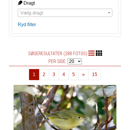
Dragt
Vælg dragt
Ryd filter
SØGERESULTATER (288 FOTOS)
PER SIDE:
1
2
3
4
5
»
15
Næste